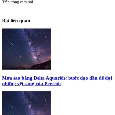
Trân trọng cám ơn!
Bài liên quan
Mưa sao băng Delta Aquarids: bước dạo đầu để đợi
những vệt sáng của Perseids