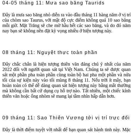
04-05 tháng 11: Mưa sao băng Taurids
Đây là mưa sao băng nhỏ diễn ra vào đầu tháng 11 hàng năm ở vị trí
của chòm sao Taurus, với mật độ cực điểm không quá 10 sao băng
mỗi giờ. Mặt Trăng sẽ che mờ hầu hết các sao băng, và do đó năm
nay bạn sẽ không nền đặt kỳ vọng nhiều ở hiện tượng này.
08 tháng 11: Nguyệt thực toàn phần
Đây chắc chắn là hiện tượng thiên văn đáng chú ý nhất của năm
2022 đối với người quan sát tại Việt Nam. Chúng ta sẽ được quan
sát một phần pha toàn phần cùng toàn bộ hai pha một phần và nửa
tối của sự kiện này vào tối mùng 8 tháng 11. Nếu trời ít mây, bạn
hoàn toàn có thể dễ dàng quan sát hiện tượng này bằng mắt thường
mà không cần bất cứ dụng cụ hỗ trợ nào. Tất nhiên, một chiếc kính
thiên văn hoặc ống nhòm sẽ mang lại tầm nhìn hấp dẫn hơn.
09 tháng 11: Sao Thiên Vương tới vị trí trực đối
Đây là thời điểm tuyệt vời nhất để bạn quan sát hành tinh này. Mặc