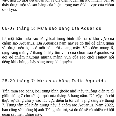
vậy, nếu có thời tiết thuận lợi và địa điểm quan sát ít ô nhiễm, bạn sẽ
thấy được một số sao băng của hiện tượng này ở khu vực của chòm
sao Lyra.
06-07 tháng 5: Mưa sao băng Eta Aquarids
Là một trận mưa sao băng loại trung bình diễn ra ở khu vực của
chòm sao Aquarius, Eta Aquarids năm nay sẽ có thể dễ dàng quan
sát được nếu bạn có một bầu trời quang mây. Vào đêm mùng 6,
rạng sáng mùng 7 tháng 5, hãy tìm vị trí của chòm sao Aquarius và
đợi để chiêm ngưỡng những mảnh vụn của sao chổi Halley nổi
tiếng khi chúng cháy sáng trong khí quyển.
28-29 tháng 7: Mưa sao băng Delta Aquarids
Trận mưa sao băng loại trung bình (hoặc nhỏ) này thường diễn ra từ
giữa tháng 7 cho tới tận quá nửa tháng 8 hàng năm. Dù vậy, nó chỉ
thực sự đáng chú ý vào lúc cực điểm là tối 28 - rạng sáng 29 tháng
7. Trung tâm của hiện tượng này là chòm sao Aquarius. Năm 2022,
bạn cũng sẽ không bị ánh Trăng cản trở, và do đó sẽ có nhiều cơ hội
quan sát hiện tượng này.