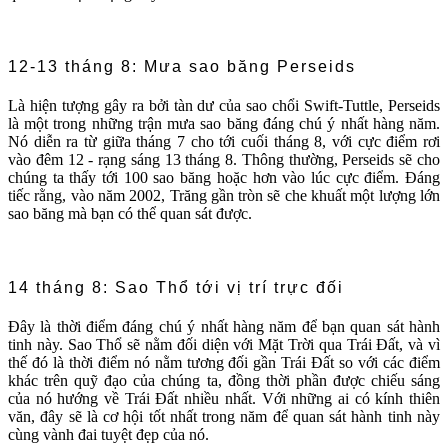
12-13 tháng 8: Mưa sao băng Perseids
Là hiện tượng gây ra bởi tàn dư của sao chổi Swift-Tuttle, Perseids
là một trong những trận mưa sao băng đáng chú ý nhất hàng năm.
Nó diễn ra từ giữa tháng 7 cho tới cuối tháng 8, với cực điểm rơi
vào đêm 12 - rạng sáng 13 tháng 8. Thông thường, Perseids sẽ cho
chúng ta thấy tới 100 sao băng hoặc hơn vào lúc cực điểm. Đáng
tiếc rằng, vào năm 2002, Trăng gần tròn sẽ che khuất một lượng lớn
sao băng mà bạn có thể quan sát được.
14 tháng 8: Sao Thổ tới vị trí trực đối
Đây là thời điểm đáng chú ý nhất hàng năm để bạn quan sát hành
tinh này. Sao Thổ sẽ nằm đối diện với Mặt Trời qua Trái Đất, và vì
thế đó là thời điểm nó nằm tương đối gần Trái Đất so với các điểm
khác trên quỹ đạo của chúng ta, đồng thời phần được chiếu sáng
của nó hướng về Trái Đất nhiều nhất. Với những ai có kính thiên
văn, đây sẽ là cơ hội tốt nhất trong năm để quan sát hành tinh này
cùng vành đai tuyệt đẹp của nó.