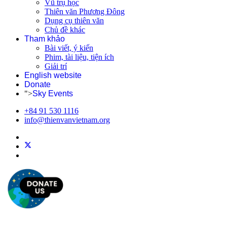
Vũ trụ học
Thiên văn Phương Đông
Dụng cụ thiên văn
Chủ đề khác
Tham khảo
Bài viết, ý kiến
Phim, tài liệu, tiện ích
Giải trí
English website
Donate
">
Sky Events
+84 91 530 1116
info@thienvanvietnam.org