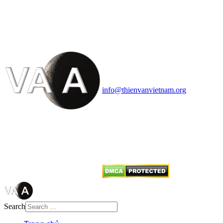
VĂN VÀ VŨ TRỤ
HỌC VIỆT NAM
Vietnam Astronomy and
Cosmology Association (VACA)
Văn phòng: 90b Khương Đình,
quận Thanh Xuân, Hà Nội
Điện thoại: 091.530.1116; Email:
info@thienvanvietnam.org
Mọi bài viết tại đây thuộc bản
quyền của VACA, vui lòng ghi rõ
tên tác giả và nguồn trích
dẫn
Thienvanvietnam.org
khi quý
vị tái sử dụng bất cứ nội dung nào
từ website này.
Search