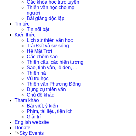
Các khóa học trực tuyến
Thiên văn học cho mọi
người
Bài giảng độc lập
Tin tức
Tin nổi bật
Kiến thức
Lịch sử thiên văn học
Trái Đất và sự sống
Hệ Mặt Trời
Các chòm sao
Thiên cầu, các hiện tượng
Sao, tinh vân, lỗ đen, ...
Thiên hà
Vũ trụ học
Thiên văn Phương Đông
Dụng cụ thiên văn
Chủ đề khác
Tham khảo
Bài viết, ý kiến
Phim, tài liệu, tiện ích
Giải trí
English website
Donate
">
Sky Events