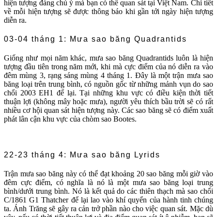
hiện tượng đáng chú ý mà bạn có thể quan sát tại Việt Nam. Chi tiết
về mỗi hiện tượng sẽ được thông báo khi gần tới ngày hiện tượng
diễn ra.
03-04 tháng 1: Mưa sao băng Quadrantids
Giống như mọi năm khác, mưa sao băng Quadrantids luôn là hiện
tượng đầu tiên trong năm mới, khi mà cực điểm của nó diễn ra vào
đêm mùng 3, rạng sáng mùng 4 tháng 1. Đây là một trận mưa sao
băng loại trên trung bình, có nguồn gốc từ những mảnh vụn do sao
chổi 2003 EH1 để lại. Tại những khu vực có điều kiện thời tiết
thuận lợi (không mây hoặc mưa), người yêu thích bầu trời sẽ có rất
nhiều cơ hội quan sát hiện tượng này. Các sao băng sẽ có điểm xuất
phát lân cận khu vực của chòm sao Bootes.
22-23 tháng 4: Mưa sao băng Lyrids
Trận mưa sao băng này có thể đạt khoảng 20 sao băng mỗi giờ vào
đêm cực điểm, có nghĩa là nó là một mưa sao băng loại trung
bình/dưới trung bình. Nó là kết quả do các thiên thạch mà sao chổi
C/1861 G1 Thatcher để lại lao vào khí quyển của hành tinh chúng
ta. Ánh Trăng sẽ gây ra cản trở phần nào cho việc quan sát. Mặc dù