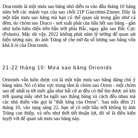
Draconids là một mưa sao băng nhỏ diễn ra vào đầu tháng 10 hàng
năm bởi các mảnh vụn của sao chổi 21P Giacobini-Zinner. Đây là
một trận mưa sao băng mà bạn có thể quan sát trong gần như cả
đêm, do chòm sao Draco - nơi xuất phát của hầu hết sao băng - gần
như luôn hiện diện trên bầu trời phía Bắc, ngay gần sao Bắc Cực
(Polaris). Mặc dù vậy, 2022 không phải năm lý tưởng để quan sát
hiện tượng này, do ánh Trăng sẽ che mờ đa số lượng sao băng vốn
khá ít ỏi của Draconids.
21-22 tháng 10: Mưa sao băng Orionids
Orionids vẫn luôn được coi là một trận mưa sao băng đáng chú ý
hàng năm. Nó có khu vực trung tâm là chòm sao Orion - một chòm
sao dễ nhất ra tới mức gần như bất cứ ai đều có thể tìm được nó khi
trời quang mây nhờ ba ngôi sao thẳng hàng và cách đều nhau mà
các nhà thiên văn gọi là "thắt lưng của Orion". Sau nửa đêm 21
tháng 10, vào rạng sáng 22, bạn sẽ có một bầu trời không bị ánh
Trăng can thiệp, và nếu như thời tiết thuận lợi, đó sẽ là điều kiện
tuyệt vời để quan sát mưa sao băng này.