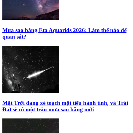
Mưa sao băng Eta Aquarids 2026: Làm thế nào để
quan sát?
Mặt Trời đang xé toạch một tiểu hành tinh, và Trái
Đất sẽ có một trận mưa sao băng mới