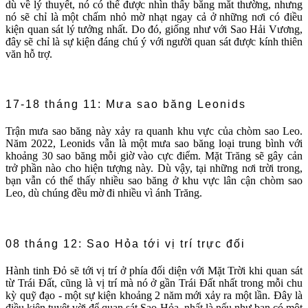
dù về lý thuyết, nó có thể được nhìn thấy bằng mắt thường, nhưng
nó sẽ chỉ là một chấm nhỏ mờ nhạt ngay cả ở những nơi có điều
kiện quan sát lý tưởng nhất. Do đó, giống như với Sao Hải Vương,
đây sẽ chỉ là sự kiện đáng chú ý với người quan sát được kính thiên
văn hỗ trợ.
17-18 tháng 11: Mưa sao băng Leonids
Trận mưa sao băng này xảy ra quanh khu vực của chòm sao Leo.
Năm 2022, Leonids vẫn là một mưa sao băng loại trung bình với
khoảng 30 sao băng mỗi giờ vào cực điểm. Mặt Trăng sẽ gây cản
trở phần nào cho hiện tượng này. Dù vậy, tại những nơi trời trong,
bạn vẫn có thể thấy nhiều sao băng ở khu vực lân cận chòm sao
Leo, dù chúng đều mờ đi nhiều vì ánh Trăng.
08 tháng 12: Sao Hỏa tới vị trí trực đối
Hành tinh Đỏ sẽ tới vị trí ở phía đối diện với Mặt Trời khi quan sát
từ Trái Đất, cũng là vị trí mà nó ở gần Trái Đất nhất trong mỗi chu
kỳ quỹ đạo - một sự kiện khoảng 2 năm mới xảy ra một lần. Đây là
điều kiện tuyệt vời để quan sát Sao Hỏa, nhất là nếu như bạn có một