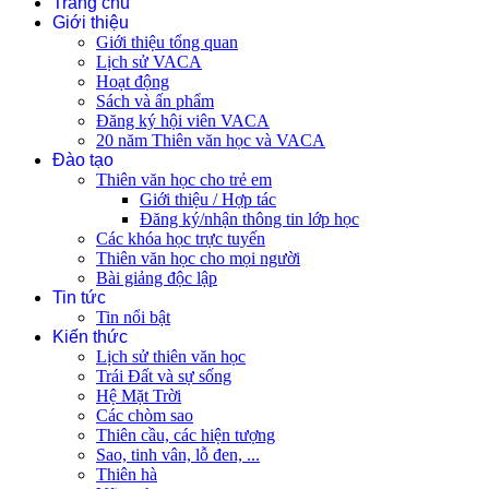
Trang chủ
Giới thiệu
Giới thiệu tổng quan
Lịch sử VACA
Hoạt động
Sách và ấn phẩm
Đăng ký hội viên VACA
20 năm Thiên văn học và VACA
Đào tạo
Thiên văn học cho trẻ em
Giới thiệu / Hợp tác
Đăng ký/nhận thông tin lớp học
Các khóa học trực tuyến
Thiên văn học cho mọi người
Bài giảng độc lập
Tin tức
Tin nổi bật
Kiến thức
Lịch sử thiên văn học
Trái Đất và sự sống
Hệ Mặt Trời
Các chòm sao
Thiên cầu, các hiện tượng
Sao, tinh vân, lỗ đen, ...
Thiên hà