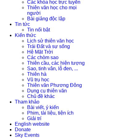
Các khóa học trực tuyến
Thiên văn học cho mọi
người
Bài giảng độc lập
Tin tức
Tin nổi bật
Kiến thức
Lịch sử thiên văn học
Trái Đất và sự sống
Hệ Mặt Trời
Các chòm sao
Thiên cầu, các hiện tượng
Sao, tinh vân, lỗ đen, ...
Thiên hà
Vũ trụ học
Thiên văn Phương Đông
Dụng cụ thiên văn
Chủ đề khác
Tham khảo
Bài viết, ý kiến
Phim, tài liệu, tiện ích
Giải trí
English website
Donate
Sky Events