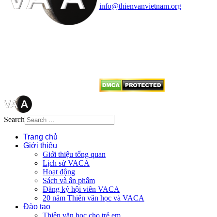
info@thienvanvietnam.org
Mọi bài viết tại đây thuộc bản
quyền của VACA, vui lòng ghi rõ
tên tác giả và nguồn trích
dẫn
Thienvanvietnam.org
khi quý
vị tái sử dụng bất cứ nội dung nào
từ website này.
Search
Trang chủ
Giới thiệu
Giới thiệu tổng quan
Lịch sử VACA
Hoạt động
Sách và ấn phẩm
Đăng ký hội viên VACA
20 năm Thiên văn học và VACA
Đào tạo
Thiên văn học cho trẻ em