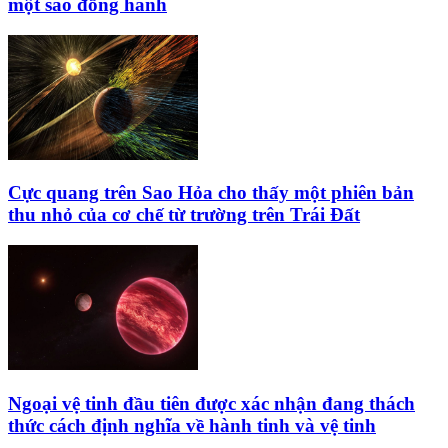
một sao đồng hành
Cực quang trên Sao Hỏa cho thấy một phiên bản
thu nhỏ của cơ chế từ trường trên Trái Đất
Ngoại vệ tinh đầu tiên được xác nhận đang thách
thức cách định nghĩa về hành tinh và vệ tinh