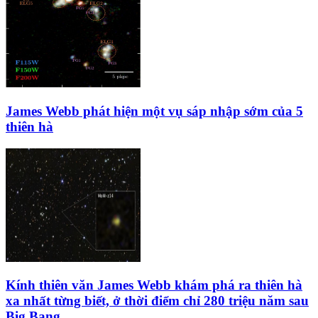
James Webb phát hiện một vụ sáp nhập sớm của 5
thiên hà
Kính thiên văn James Webb khám phá ra thiên hà
xa nhất từng biết, ở thời điểm chỉ 280 triệu năm sau
Big Bang