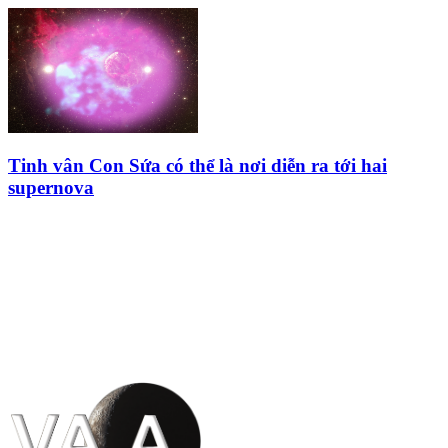
Tinh vân Con Sứa có thể là nơi diễn ra tới hai
supernova
HỘI THIÊN
VĂN VÀ VŨ TRỤ
HỌC VIỆT NAM
Vietnam Astronomy and
Cosmology Association (VACA)
Văn phòng: 90b Khương Đình,
quận Thanh Xuân, Hà Nội
Điện thoại: 091.530.1116; Email: