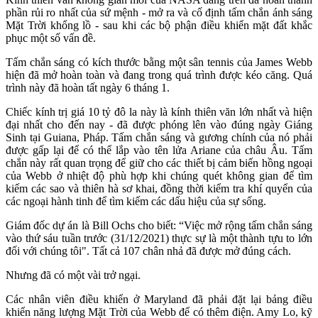
phần rủi ro nhất của sứ mệnh - mở ra và cố định tấm chắn ánh sáng
Mặt Trời khổng lồ - sau khi các bộ phận điều khiển mặt đất khắc
phục một số vấn đề.
Tấm chắn sáng có kích thước bằng một sân tennis của James Webb
hiện đã mở hoàn toàn và đang trong quá trình được kéo căng. Quá
trình này đã hoàn tất ngày 6 tháng 1.
Chiếc kính trị giá 10 tỷ đô la này là kính thiên văn lớn nhất và hiện
đại nhất cho đến nay - đã được phóng lên vào đúng ngày Giáng
Sinh tại Guiana, Pháp. Tấm chắn sáng và gương chính của nó phải
được gấp lại để có thể lắp vào tên lửa Ariane của châu Âu. Tấm
chắn này rất quan trọng để giữ cho các thiết bị cảm biến hồng ngoại
của Webb ở nhiệt độ phù hợp khi chúng quét không gian để tìm
kiếm các sao và thiên hà sơ khai, đồng thời kiểm tra khí quyển của
các ngoại hành tinh để tìm kiếm các dấu hiệu của sự sống.
Giám đốc dự án là Bill Ochs cho biết: “Việc mở rộng tấm chắn sáng
vào thứ sáu tuần trước (31/12/2021) thực sự là một thành tựu to lớn
đối với chúng tôi". Tất cả 107 chân nhả đã được mở đúng cách.
Nhưng đã có một vài trở ngại.
Các nhân viên điều khiển ở Maryland đã phải đặt lại bảng điều
khiển năng lượng Mặt Trời của Webb để có thêm điện. Amy Lo, kỹ