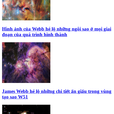
Hình ảnh của Webb hé lộ những ngôi sao ở mọi giai
đoạn của quá trình hình thành
James Webb hé lộ những chi tiết ẩn giấu trong vùng
tạo sao W51