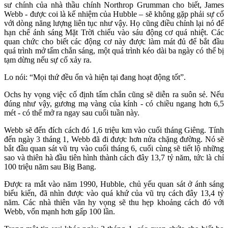
sư chính của nhà thầu chính Northrop Grumman cho biết, James
Webb - được coi là kế nhiệm của Hubble – sẽ không gặp phải sự cố
với dòng năng lượng liên tục như vậy. Họ cũng điều chỉnh lại nó để
hạn chế ánh sáng Mặt Trời chiếu vào sáu động cơ quá nhiệt. Các
quan chức cho biết các động cơ này được làm mát đủ để bắt đầu
quá trình mở tấm chắn sáng, một quá trình kéo dài ba ngày có thể bị
tạm dừng nếu sự cố xảy ra.
Lo nói: “Mọi thứ đều ổn và hiện tại đang hoạt động tốt”.
Ochs hy vọng việc cố định tấm chắn cũng sẽ diễn ra suôn sẻ. Nếu
đúng như vậy, gương mạ vàng của kính - có chiều ngang hơn 6,5
mét - có thể mở ra ngay sau cuối tuần này.
Webb sẽ đến đích cách đó 1,6 triệu km vào cuối tháng Giêng. Tính
đến ngày 3 tháng 1, Webb đã đi được hơn nửa chặng đường. Nó sẽ
bắt đầu quan sát vũ trụ vào cuối tháng 6, cuối cùng sẽ tiết lộ những
sao và thiên hà đầu tiên hình thành cách đây 13,7 tỷ năm, tức là chỉ
100 triệu năm sau Big Bang.
Được ra mắt vào năm 1990, Hubble, chủ yếu quan sát ở ánh sáng
biểu kiến, đã nhìn được vào quá khứ của vũ trụ cách đây 13,4 tỷ
năm. Các nhà thiên văn hy vọng sẽ thu hẹp khoảng cách đó với
Webb, vốn mạnh hơn gấp 100 lần.