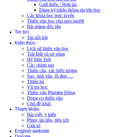
Giới thiệu / Hợp tác
Đăng ký/nhận thông tin lớp học
Các khóa học trực tuyến
Thiên văn học cho mọi người
Bài giảng độc lập
Tin tức
Tin nổi bật
Kiến thức
Lịch sử thiên văn học
Trái Đất và sự sống
Hệ Mặt Trời
Các chòm sao
Thiên cầu, các hiện tượng
Sao, tinh vân, lỗ đen, ...
Thiên hà
Vũ trụ học
Thiên văn Phương Đông
Dụng cụ thiên văn
Chủ đề khác
Tham khảo
Bài viết, ý kiến
Phim, tài liệu, tiện ích
Giải trí
English website
Donate