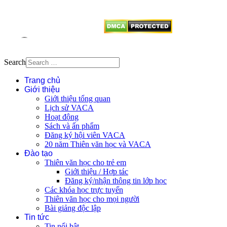
từ website này.
Search
Trang chủ
Giới thiệu
Giới thiệu tổng quan
Lịch sử VACA
Hoạt động
Sách và ấn phẩm
Đăng ký hội viên VACA
20 năm Thiên văn học và VACA
Đào tạo
Thiên văn học cho trẻ em
Giới thiệu / Hợp tác
Đăng ký/nhận thông tin lớp học
Các khóa học trực tuyến
Thiên văn học cho mọi người
Bài giảng độc lập
Tin tức
Tin nổi bật