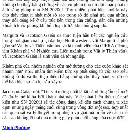
không cho thấy bằng chứng về các vụ phun trào dữ dội hoặc phát ra
ánh sáng giống như SN 2020tlf. Tuy nhiên, phát hiện mới lạ này
cho thấy rằng ít nhất một số sao trong số đó phải trải qua những
thay đổi đáng kể ở cấu trúc bên trong của chúng, dẫn đến những
khoảnh khắc phóng khí hỗn loạn trước khi chúng sụp đổ.
Margutti và Jacobson-Galán đã thực hiện hầu hết các nghiên cứu
trong thời gian của họ tại đại học Northwestern, với Margutti là phó
giáo sư Vật lý và Thiên văn học và là thành viên của CIERA (Trung
tâm Khám phá và Nghiên cứu Liên ngành trong Vật lý Thiên văn),
và Jacobson-Galán là sinh viên đã tốt nghiệp.
Khám phá của nhóm nghiên cứu mở đường cho các cuộc khảo sát
nhanh như YSE nhằm tìm kiếm bức xạ phát sáng từ các sao siêu
khổng lồ đỏ và thu thập thêm bằng chứng cho thấy hành vi đó có
thể báo hiệu sự tàn lụi sắp xảy ra.
Jacobson-Galán nói: “Tôi vui mừng nhất là tất cả những 'ẩn số' mới
đã được mở khóa bởi khám phá này. Việc phát hiện thêm các sự
kiện như SN 2020tlf sẽ tác động đáng kể đến cách chúng ta xác
định những ngày tháng cuối cùng trong vòng đời một sao, hợp nhất
các quan sát và lý thuyết trong nhiệm vụ giải mã bí ẩn về cách mà
các sao khổng lồ trải qua những giây phút cuối cùng của cuộc đời".
Minh Phương