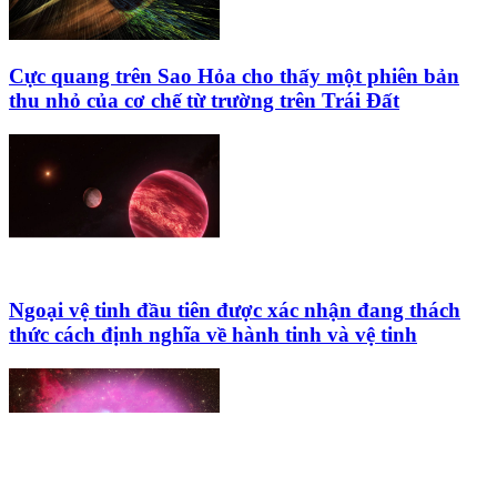
Cực quang trên Sao Hỏa cho thấy một phiên bản
thu nhỏ của cơ chế từ trường trên Trái Đất
Ngoại vệ tinh đầu tiên được xác nhận đang thách
thức cách định nghĩa về hành tinh và vệ tinh