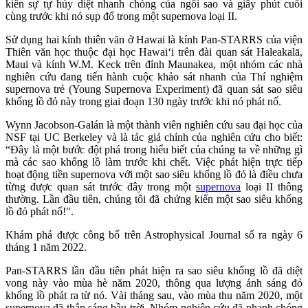
kiến sự tự hủy diệt nhanh chóng của ngôi sao và giây phút cuối
cùng trước khi nó sụp đổ trong một supernova loại II.
Sử dụng hai kính thiên văn ở Hawai là kính Pan-STARRS của viện
Thiên văn học thuộc đại học Hawaiʻi trên đài quan sát Haleakalā,
Maui và kính W.M. Keck trên đỉnh Maunakea, một nhóm các nhà
nghiên cứu đang tiến hành cuộc khảo sát nhanh của Thí nghiệm
supernova trẻ (Young Supernova Experiment) đã quan sát sao siêu
khổng lồ đỏ này trong giai đoạn 130 ngày trước khi nó phát nổ.
Wynn Jacobson-Galán là một thành viên nghiên cứu sau đại học của
NSF tại UC Berkeley và là tác giả chính của nghiên cứu cho biết:
“Đây là một bước đột phá trong hiểu biết của chúng ta về những gì
mà các sao khổng lồ làm trước khi chết. Việc phát hiện trực tiếp
hoạt động tiền supernova với một sao siêu khổng lồ đỏ là điều chưa
từng được quan sát trước đây trong một
supernova
loại II thông
thường. Lần đầu tiên, chúng tôi đã chứng kiến một sao siêu khổng
lồ đỏ phát nổ!".
Khám phá được công bố trên Astrophysical Journal số ra ngày 6
tháng 1 năm 2022.
Pan-STARRS lần đầu tiên phát hiện ra sao siêu khổng lồ đã diệt
vong này vào mùa hè năm 2020, thông qua lượng ánh sáng đỏ
khổng lồ phát ra từ nó. Vài tháng sau, vào mùa thu năm 2020, một
supernova đã thắp sáng bầu trời. Nhóm nghiên cứu đã nhanh chóng