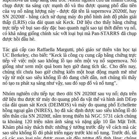
chụp được tia sáng cực mạnh đó và thu được quang phổ đầu tiên
của vụ nổ năng lượng này - được đặt tên là supernova 2020tlf, hay
SN 2020tlf - bằng cách sử dụng máy đo phổ hình ảnh độ phân giải
thấp (LRIS) của đài quan sát Keck. Dữ liệu cho thấy bằng chứng
trực tiếp về bụi sao dày đặc bao quanh ngôi sao tại thời điểm vụ nổ,
có khả năng giống chính xác với loại bụi mà Pan-STARRS đã chụp
được hồi đầu hè.
Tác giả cấp cao Raffaella Margutti, phó giáo sư thiên văn học tại
UC Berkeley, cho biết: “Keck là công cụ cung cấp bằng chứng trực
tiếp về việc một sao khổng lồ tạo nên một vụ nổ supernova. Nó
giống như xem một quả bom hẹn giờ đang tích tắc. Cho đến nay,
chúng tôi chưa bao giờ chứng kiến một hoạt động mạnh mẽ như
vậy từ một sao siêu khổng lồ đỏ đang chết dần, nơi chúng tôi thấy
nó tạo ra phát xạ sáng như vậy, sau đó sụp đổ và nổ tung".
Nhóm nghiên cứu tiếp tục theo dõi SN 2020tlf sau vụ nổ; dựa trên
dữ liệu thu được từ máy đo quang phổ đa vật thể và hình ảnh DEep
của đài quan sát Keck (DEIMOS) và máy đo quang phổ Echellette
hồng ngoại gần (NIRES), họ đã xác định được sao siêu khổng lồ đỏ
tiền thân của SN 2020tlf, nằm trong thiên hà NGC 5731 cách chúng
ta khoảng 120 triệu năm ánh sáng và nặng gấp 10 lần Mặt Trời.
Khám phá này thách thức những ý tưởng trước đây về cách mà các
sao siêu khổng lồ đỏ phát triển ngay trước khi nổ tung. Trước đó, tất
cả các sao loại này được quan sát đều tương đối tĩnh lặng: chúng