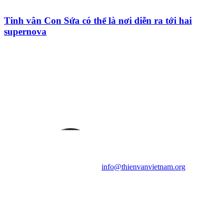
Tinh vân Con Sứa có thể là nơi diễn ra tới hai
supernova
HỘI THIÊN
VĂN VÀ VŨ TRỤ
HỌC VIỆT NAM
Vietnam Astronomy and
Cosmology Association (VACA)
Văn phòng: 90b Khương Đình,
quận Thanh Xuân, Hà Nội
Điện thoại: 091.530.1116; Email:
info@thienvanvietnam.org
Mọi bài viết tại đây thuộc bản
quyền của VACA, vui lòng ghi rõ
tên tác giả và nguồn trích
dẫn
Thienvanvietnam.org
khi quý
vị tái sử dụng bất cứ nội dung nào