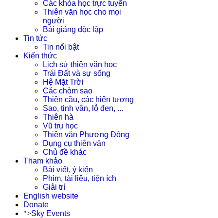
Các khóa học trực tuyến
Thiên văn học cho mọi
người
Bài giảng độc lập
Tin tức
Tin nổi bật
Kiến thức
Lịch sử thiên văn học
Trái Đất và sự sống
Hệ Mặt Trời
Các chòm sao
Thiên cầu, các hiện tượng
Sao, tinh vân, lỗ đen, ...
Thiên hà
Vũ trụ học
Thiên văn Phương Đông
Dụng cụ thiên văn
Chủ đề khác
Tham khảo
Bài viết, ý kiến
Phim, tài liệu, tiện ích
Giải trí
English website
Donate
">
Sky Events