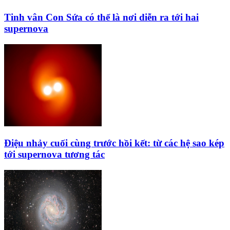
Tinh vân Con Sứa có thể là nơi diễn ra tới hai
supernova
Điệu nhảy cuối cùng trước hồi kết: từ các hệ sao kép
tới supernova tương tác