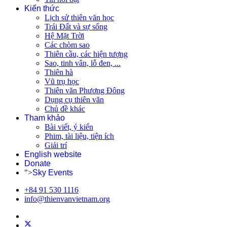
Kiến thức
Lịch sử thiên văn học
Trái Đất và sự sống
Hệ Mặt Trời
Các chòm sao
Thiên cầu, các hiện tượng
Sao, tinh vân, lỗ đen, ...
Thiên hà
Vũ trụ học
Thiên văn Phương Đông
Dụng cụ thiên văn
Chủ đề khác
Tham khảo
Bài viết, ý kiến
Phim, tài liệu, tiện ích
Giải trí
English website
Donate
">
Sky Events
+84 91 530 1116
info@thienvanvietnam.org