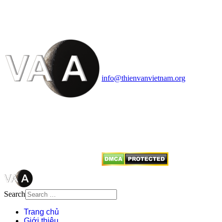
HỌC VIỆT NAM
Vietnam Astronomy and
Cosmology Association (VACA)
Văn phòng: 90b Khương Đình,
quận Thanh Xuân, Hà Nội
Điện thoại: 091.530.1116; Email:
info@thienvanvietnam.org
Mọi bài viết tại đây thuộc bản
quyền của VACA, vui lòng ghi rõ
tên tác giả và nguồn trích
dẫn
Thienvanvietnam.org
khi quý
vị tái sử dụng bất cứ nội dung nào
từ website này.
Search
Trang chủ
Giới thiệu