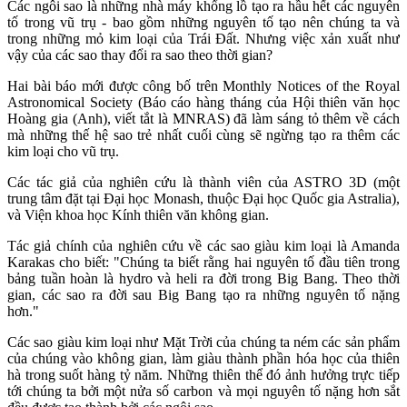
Các ngôi sao là những nhà máy khổng lồ tạo ra hầu hết các nguyên
tố trong vũ trụ - bao gồm những nguyên tố tạo nên chúng ta và
trong những mỏ kim loại của Trái Đất. Nhưng việc xản xuất như
vậy của các sao thay đổi ra sao theo thời gian?
Hai bài báo mới được công bố trên Monthly Notices of the Royal
Astronomical Society (Báo cáo hàng tháng của Hội thiên văn học
Hoàng gia (Anh), viết tắt là MNRAS) đã làm sáng tỏ thêm về cách
mà những thế hệ sao trẻ nhất cuối cùng sẽ ngừng tạo ra thêm các
kim loại cho vũ trụ.
Các tác giả của nghiên cứu là thành viên của ASTRO 3D (một
trung tâm đặt tại Đại học Monash, thuộc Đại học Quốc gia Astralia),
và Viện khoa học Kính thiên văn không gian.
Tác giả chính của nghiên cứu về các sao giàu kim loại là Amanda
Karakas cho biết: "Chúng ta biết rằng hai nguyên tố đầu tiên trong
bảng tuần hoàn là hydro và heli ra đời trong Big Bang. Theo thời
gian, các sao ra đời sau Big Bang tạo ra những nguyên tố nặng
hơn."
Các sao giàu kim loại như Mặt Trời của chúng ta ném các sản phẩm
của chúng vào không gian, làm giàu thành phần hóa học của thiên
hà trong suốt hàng tỷ năm. Những thiên thể đó ảnh hưởng trực tiếp
tới chúng ta bởi một nửa số carbon và mọi nguyên tố nặng hơn sắt