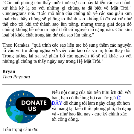
"Các mô phỏng cho thấy mức thực sự cao này khiến các sao hành
xử khá kỳ lạ so với những gì chúng ta đã biết về Mặt Trời,"
Cinquegrana nói. "Các mô hình của chúng tôi về các sao giàu kim
loại cho thấy chúng sẽ phồng to thành sao khổng lồ đỏ và cứ như
thế cho tới khi trở thành sao lùn trắng, nhưng trong giai đoạn đó
chúng không hề ném ra ngoài bất cứ nguyên tố nặng nào. Các kim
loại bị khóa chặt trong tàn dư của sao lùn trắng."
Theo Karakas, "quá trình các sao liên tục bổ sung thêm các nguyên
tố vào vũ trụ đồng nghĩa với việc cấu tạo của vũ trụ luôn thay đổi.
Trong tương lai xa, sự phân bố các nguyên tố sẽ rất khác so với
những gì chúng ta thấy ngày nay trong Hệ Mặt Trời."
Bryan
Theo Phys.org
Nếu nội dung của bài trên hữu ích đối với
bạn, bạn có thể ủng hộ các tác giả
Ở
ĐÂY
để chúng tôi làm ngày càng tốt hơn
và mang lại kiến thức phong phú, đa dạng
và - như bao lâu nay - cực kỳ chính xác
tới cộng đồng.
Trân trọng cám ơn!