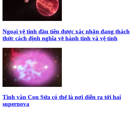
Ngoại vệ tinh đầu tiên được xác nhận đang thách
thức cách định nghĩa về hành tinh và vệ tinh
Tinh vân Con Sứa có thể là nơi diễn ra tới hai
supernova
HỘI THIÊN
VĂN VÀ VŨ TRỤ