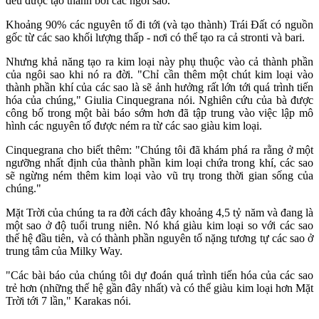
đều được tạo thành bởi các ngôi sao.
Khoảng 90% các nguyên tố đi tới (và tạo thành) Trái Đất có nguồn
gốc từ các sao khối lượng thấp - nơi có thể tạo ra cả stronti và bari.
Nhưng khả năng tạo ra kim loại này phụ thuộc vào cả thành phần
của ngôi sao khi nó ra đời. "Chỉ cần thêm một chút kim loại vào
thành phần khí của các sao là sẽ ảnh hưởng rất lớn tới quá trình tiến
hóa của chúng," Giulia Cinquegrana nói. Nghiên cứu của bà được
công bố trong một bài báo sớm hơn đã tập trung vào việc lập mô
hình các nguyên tố được ném ra từ các sao giàu kim loại.
Cinquegrana cho biết thêm: "Chúng tôi đã khám phá ra rằng ở một
ngưỡng nhất định của thành phần kim loại chứa trong khí, các sao
sẽ ngừng ném thêm kim loại vào vũ trụ trong thời gian sống của
chúng."
Mặt Trời của chúng ta ra đời cách đây khoảng 4,5 tỷ năm và đang là
một sao ở độ tuổi trung niên. Nó khá giàu kim loại so với các sao
thế hệ đầu tiên, và có thành phần nguyên tố nặng tương tự các sao ở
trung tâm của Milky Way.
"Các bài báo của chúng tôi dự đoán quá trình tiến hóa của các sao
trẻ hơn (những thế hệ gần đây nhất) và có thể giàu kim loại hơn Mặt
Trời tới 7 lần," Karakas nói.