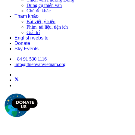
Dụng cụ thiên văn
Chủ đề khác
Tham khảo
Bài viết, ý kiến
Phim, tài liệu, tiện ích
Giải trí
English website
Donate
Sky Events
+84 91 530 1116
info@thienvanvietnam.org