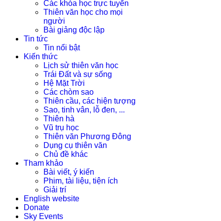
Các khóa học trực tuyến
Thiên văn học cho mọi
người
Bài giảng độc lập
Tin tức
Tin nổi bật
Kiến thức
Lịch sử thiên văn học
Trái Đất và sự sống
Hệ Mặt Trời
Các chòm sao
Thiên cầu, các hiện tượng
Sao, tinh vân, lỗ đen, ...
Thiên hà
Vũ trụ học
Thiên văn Phương Đông
Dụng cụ thiên văn
Chủ đề khác
Tham khảo
Bài viết, ý kiến
Phim, tài liệu, tiện ích
Giải trí
English website
Donate
Sky Events