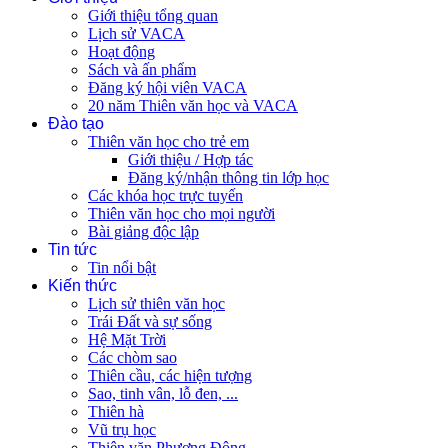
Giới thiệu tổng quan
Lịch sử VACA
Hoạt động
Sách và ấn phẩm
Đăng ký hội viên VACA
20 năm Thiên văn học và VACA
Đào tạo
Thiên văn học cho trẻ em
Giới thiệu / Hợp tác
Đăng ký/nhận thông tin lớp học
Các khóa học trực tuyến
Thiên văn học cho mọi người
Bài giảng độc lập
Tin tức
Tin nổi bật
Kiến thức
Lịch sử thiên văn học
Trái Đất và sự sống
Hệ Mặt Trời
Các chòm sao
Thiên cầu, các hiện tượng
Sao, tinh vân, lỗ đen, ...
Thiên hà
Vũ trụ học
Thiên văn Phương Đông