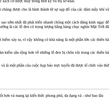
 kích cỡ được thấy trong thời kỳ vũ trụ sơ khai.
hi chúng được cho là hình thành từ sự sụp đổ của các đám mây khí và
ệ sao sớm nhất đã phát triển nhanh chóng một cách đáng kinh ngạc để
ý tưởng là các lỗ đen có trọng lượng bằng hàng chục nghìn Mặt Trời đã
t hiếm xảy ra, vì vậy không có khả năng là một phần lớn các thiên hà
tìm kiếm sâu rộng hơn về những lỗ đen bị chôn vùi trong các thiên hà
 và là một phần của cuộc họp báo trực tuyến đã được tổ chức vào thứ
ốt hơn và mang lại kiến thức phong phú, đa dạng và - như bao lâu