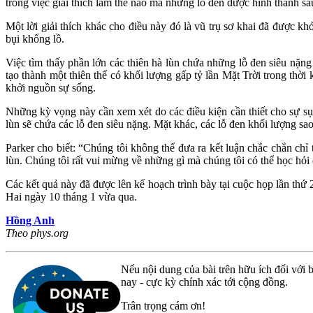
trong việc giải thích làm thế nào mà những lỗ đen được hình thành sa
Một lời giải thích khác cho điều này đó là vũ trụ sơ khai đã được 
bụi khổng lồ.
Việc tìm thấy phần lớn các thiên hà lùn chứa những lỗ đen siêu nặn
tạo thành một thiên thể có khối lượng gấp tỷ lần Mặt Trời trong thời
khởi nguồn sự sống.
Những kỳ vọng này cần xem xét do các điều kiện cần thiết cho sự sụp
lùn sẽ chứa các lỗ đen siêu nặng. Mặt khác, các lỗ đen khối lượng sa
Parker cho biết: “Chúng tôi không thể đưa ra kết luận chắc chắn chỉ
lùn. Chúng tôi rất vui mừng về những gì mà chúng tôi có thể học hỏi
Các kết quả này đã được lên kế hoạch trình bày tại cuộc họp lần th
Hai ngày 10 tháng 1 vừa qua.
Hồng Anh
Theo phys.org
Nếu nội dung của bài trên hữu ích đối với b
nay - cực kỳ chính xác tới cộng đồng.
Trân trọng cám ơn!