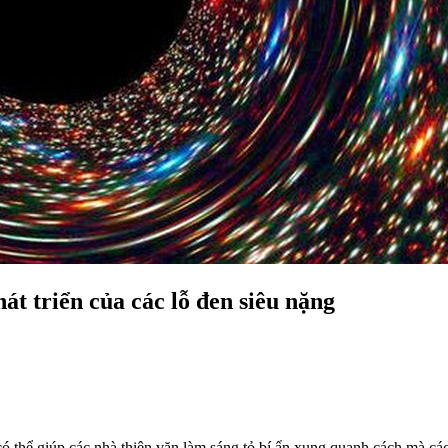
hát triển của các lỗ đen siêu nặng
ó thể giúp các nhà thiên văn làm sáng tỏ bí ẩn xung quanh cách mà các 