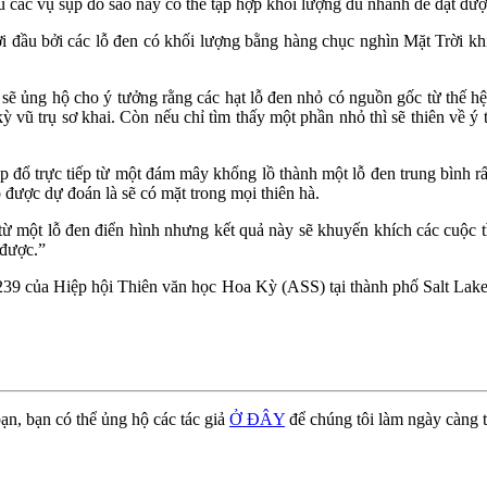
u các vụ sụp đổ sao này có thể tập hợp khối lượng đủ nhanh để đạt được
khởi đầu bởi các lỗ đen có khối lượng bằng hàng chục nghìn Mặt Trời k
g sẽ ủng hộ cho ý tưởng rằng các hạt lỗ đen nhỏ có nguồn gốc từ thế h
 kỳ vũ trụ sơ khai. Còn nếu chỉ tìm thấy một phần nhỏ thì sẽ thiên về 
 đổ trực tiếp từ một đám mây khổng lồ thành một lỗ đen trung bình rấ
o được dự đoán là sẽ có mặt trong mọi thiên hà.
 từ một lỗ đen điển hình nhưng kết quả này sẽ khuyến khích các cuộc 
 được.”
ứ 239 của Hiệp hội Thiên văn học Hoa Kỳ (ASS) tại thành phố Salt Lake
ạn, bạn có thể ủng hộ các tác giả
Ở ĐÂY
để chúng tôi làm ngày càng t