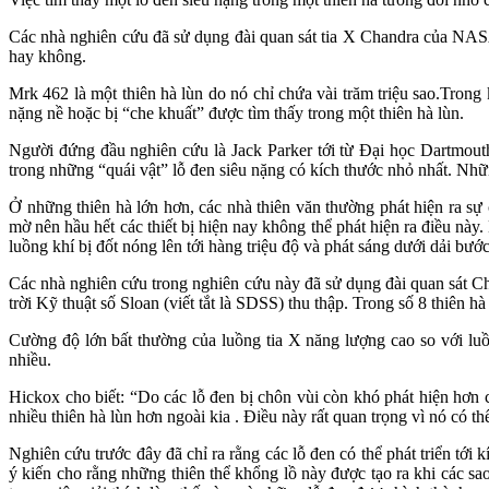
Các nhà nghiên cứu đã sử dụng đài quan sát tia X Chandra của NASA
hay không.
Mrk 462 là một thiên hà lùn do nó chỉ chứa vài trăm triệu sao.Trong
nặng nề hoặc bị “che khuất” được tìm thấy trong một thiên hà lùn.
Người đứng đầu nghiên cứu là Jack Parker tới từ Đại học Dartmou
trong những “quái vật” lỗ đen siêu nặng có kích thước nhỏ nhất. Nhữn
Ở những thiên hà lớn hơn, các nhà thiên văn thường phát hiện ra sự
mờ nên hầu hết các thiết bị hiện nay không thể phát hiện ra điều này
luồng khí bị đốt nóng lên tới hàng triệu độ và phát sáng dưới dải bước
Các nhà nghiên cứu trong nghiên cứu này đã sử dụng đài quan sát Cha
trời Kỹ thuật số Sloan (viết tắt là SDSS) thu thập. Trong số 8 thiên h
Cường độ lớn bất thường của luồng tia X năng lượng cao so với luồn
nhiều.
Hickox cho biết: “Do các lỗ đen bị chôn vùi còn khó phát hiện hơn c
nhiều thiên hà lùn hơn ngoài kia . Điều này rất quan trọng vì nó có t
Nghiên cứu trước đây đã chỉ ra rằng các lỗ đen có thể phát triển tới
ý kiến cho rằng những thiên thể khổng lồ này được tạo ra khi các s