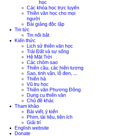
học
Các khóa học trực tuyến
Thiên văn học cho mọi
người
Bài giảng độc lập
Tin tức
Tin nổi bật
Kiến thức
Lịch sử thiên văn học
Trái Đất và sự sống
Hệ Mặt Trời
Các chòm sao
Thiên cầu, các hiện tượng
Sao, tinh vân, lỗ đen, ...
Thiên hà
Vũ trụ học
Thiên văn Phương Đông
Dụng cụ thiên văn
Chủ đề khác
Tham khảo
Bài viết, ý kiến
Phim, tài liệu, tiện ích
Giải trí
English website
Donate