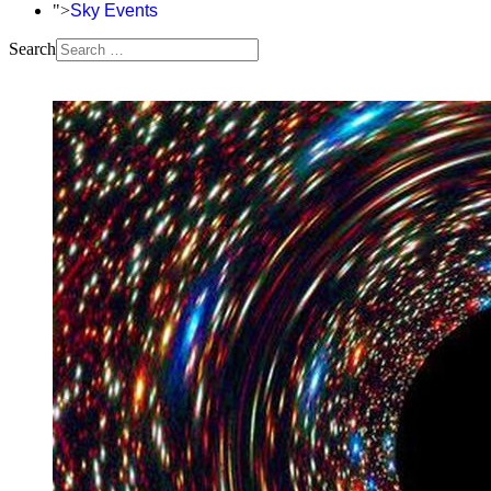
">
Sky Events
Search