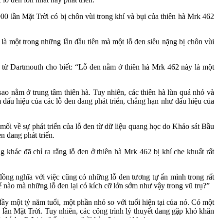
 lần Mặt Trời có bị chôn vùi trong khí và bụi của thiên hà Mrk 462
 là một trong những lần đầu tiên mà một lỗ đen siêu nặng bị chôn vùi
từ Dartmouth cho biết: “Lỗ đen nằm ở thiên hà Mrk 462 này là một
ao nằm ở trung tâm thiên hà. Tuy nhiên, các thiên hà lùn quá nhỏ và
m dấu hiệu của các lỗ đen đang phát triển, chẳng hạn như dấu hiệu của
mối về sự phát triển của lỗ đen từ dữ liệu quang học do Khảo sát Bầu
en đang phát triển.
 khác đã chỉ ra rằng lỗ đen ở thiên hà Mrk 462 bị khí che khuất rất
 đồng nghĩa với việc cũng có những lỗ đen tương tự ẩn mình trong rất
thế nào mà những lỗ đen lại có kích cỡ lớn sớm như vậy trong vũ trụ?”
đầy một tỷ năm tuổi, một phần nhỏ so với tuổi hiện tại của nó. Có một
lần Mặt Trời. Tuy nhiên, các công trình lý thuyết đang gặp khó khăn