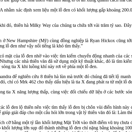
 nhằm xác định xem liệu một lỗ đen có khối lượng gấp khoảng 200.000
 khi đó, thiên hà Milky Way của chúng ta chứa tới vài trăm tỷ sao. Đây
th ở New Hampshire (Mỹ) cùng đồng nghiệp là Ryan Hickox cũng tới 
g lỗ đen như vậy nổi tiếng là khó tìm thấy.”
 có mặt của lỗ đen nhờ vào việc tìm kiếm chuyển động nhanh của các s
. Nhưng các nhà thiên văn đã sử dụng một kỹ thuật khác, đó là tìm kiế
 sóng tia X khi luồng khí này rơi về phía một lỗ đen.
ndra để nghiên cứu 8 thiên hà lùn mà trước đó chúng đã tiết lộ manh 
à đó, chỉ có Mrk 462 cho thấy dấu hiệu là tia X đang phát ra từ một lỗ đ
g tia X năng lượng thấp, cùng việc đối chiếu dữ liệu ở các bước sóng
ác lỗ đen lộ thiên nên việc tìm thấy lỗ đen bị chôn vùi điển hình này
hể giúp giải đáp cho một câu hỏi lớn trong vật lý thiên văn đó là: Làm 
 kích cỡ bằng một tỷ lần khối lượng Mặt Trời vào thời điểm vũ trụ chưa 
ao khối lượng lớn sụp đổ thành những lỗ đen chỉ nặng bằng khoảng 100 