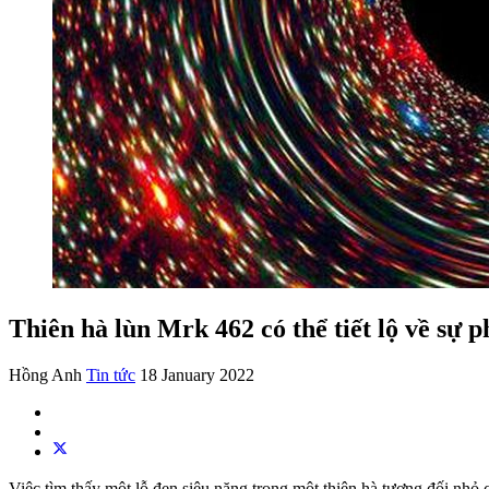
Thiên hà lùn Mrk 462 có thể tiết lộ về sự p
Hồng Anh
Tin tức
18 January 2022
Việc tìm thấy một lỗ đen siêu nặng trong một thiên hà tương đối nhỏ c