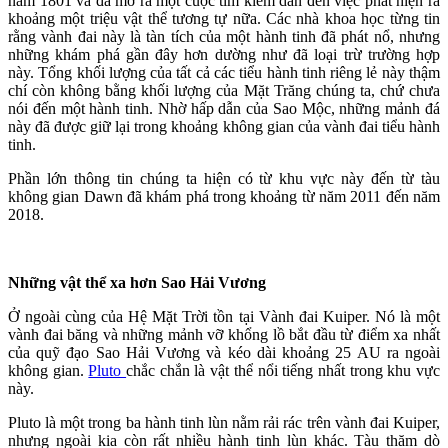
năm 1801 và đã mở ra một cuộc tìm kiếm dẫn đến việc phát hiện ra
khoảng một triệu vật thể tương tự nữa. Các nhà khoa học từng tin
rằng vành đai này là tàn tích của một hành tinh đã phát nổ, nhưng
những khám phá gần đây hơn dường như đã loại trừ trường hợp
này. Tổng khối lượng của tất cả các tiểu hành tinh riêng lẻ này thậm
chí còn không bằng khối lượng của Mặt Trăng chúng ta, chứ chưa
nói đến một hành tinh. Nhờ hấp dẫn của Sao Mộc, những mảnh đá
này đã được giữ lại trong khoảng không gian của vành đai tiểu hành
tinh.
Phần lớn thông tin chúng ta hiện có từ khu vực này đến từ tàu
không gian Dawn đã khám phá trong khoảng từ năm 2011 đến năm
2018.
Những vật thể xa hơn Sao Hải Vương
Ở ngoài cùng của Hệ Mặt Trời tồn tại Vành đai Kuiper. Nó là một
vành đai băng và những mảnh vỡ khổng lồ bắt đầu từ điểm xa nhất
của quỹ đạo Sao Hải Vương và kéo dài khoảng 25 AU ra ngoài
không gian.
Pluto
chắc chắn là vật thể nổi tiếng nhất trong khu vực
này.
Pluto là một trong ba hành tinh lùn nằm rải rác trên vành đai Kuiper,
nhưng ngoài kia còn rất nhiều hành tinh lùn khác. Tàu thăm dò