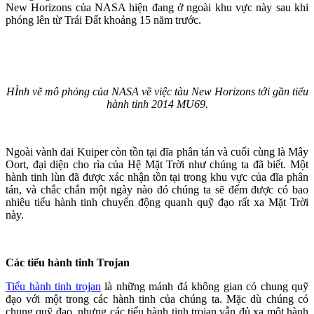
New Horizons của NASA hiện đang ở ngoài khu vực này sau khi
phóng lên từ Trái Đất khoảng 15 năm trước.
HÌnh vẽ mô phỏng của NASA về việc tàu New Horizons tới gần tiểu
hành tinh 2014 MU69.
Ngoài vành đai Kuiper còn tồn tại đĩa phân tán và cuối cùng là Mây
Oort, đại diện cho rìa của Hệ Mặt Trời như chúng ta đã biết. Một
hành tinh lùn đã được xác nhận tồn tại trong khu vực của đĩa phân
tán, và chắc chắn một ngày nào đó chúng ta sẽ đếm được có bao
nhiêu tiểu hành tinh chuyển động quanh quỹ đạo rất xa Mặt Trời
này.
Các tiểu hành tinh Trojan
Tiểu hành tinh trojan
là những mảnh đá không gian có chung quỹ
đạo với một trong các hành tinh của chúng ta. Mặc dù chúng có
chung quỹ đạo, nhưng các tiểu hành tinh trojan vẫn đủ xa một hành