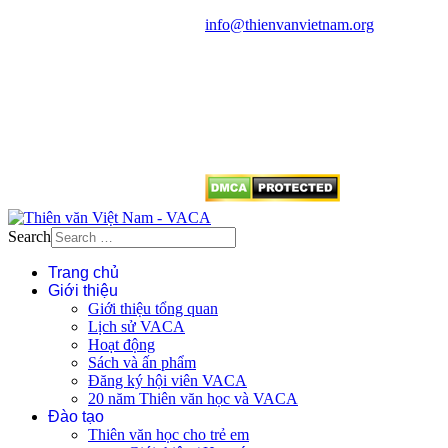
Điện thoại: 091.530.1116; Email:
info@thienvanvietnam.org
Mọi bài viết tại đây thuộc bản
quyền của VACA, vui lòng ghi rõ
tên tác giả và nguồn trích
dẫn
Thienvanvietnam.org
khi quý
vị tái sử dụng bất cứ nội dung nào
từ website này.
Search
Trang chủ
Giới thiệu
Giới thiệu tổng quan
Lịch sử VACA
Hoạt động
Sách và ấn phẩm
Đăng ký hội viên VACA
20 năm Thiên văn học và VACA
Đào tạo
Thiên văn học cho trẻ em