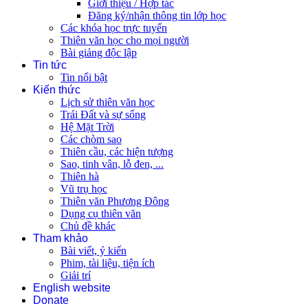
Giới thiệu / Hợp tác
Đăng ký/nhận thông tin lớp học
Các khóa học trực tuyến
Thiên văn học cho mọi người
Bài giảng độc lập
Tin tức
Tin nổi bật
Kiến thức
Lịch sử thiên văn học
Trái Đất và sự sống
Hệ Mặt Trời
Các chòm sao
Thiên cầu, các hiện tượng
Sao, tinh vân, lỗ đen, ...
Thiên hà
Vũ trụ học
Thiên văn Phương Đông
Dụng cụ thiên văn
Chủ đề khác
Tham khảo
Bài viết, ý kiến
Phim, tài liệu, tiện ích
Giải trí
English website
Donate