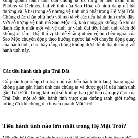
xung quanh hành tinh của chúng ta đã từng là tiểu hành tinh.
Phobos và Deimos, hai vệ tinh của Sao Hỏa, có hình dạng rất bất
thường và là hai trong số những vệ tinh nhỏ nhất trong Hệ Mặt Trời.
Chúng chắc chắn phù hợp với mô tả về các tiểu hành tinh trước đây.
Với số lượng vệ tinh mà Sao Mộc có, khả năng gã khổng lồ khí đã
đánh cắp ít nhất một vài vệ tinh từ vành đai tiểu hành tinh cách đó
không xa lắm. Thật thú vị khi để ý rằng nhiều vệ tinh bên ngoài của
Sao Mộc chuyển động theo hướng ngược lại với chuyển động quay
của hành tinh, cho thấy rằng chúng không được hình thành cùng với
hành tinh này.
Các tiểu hành tinh gần Trái Đất
Có phân loại riêng cho toàn bộ các tiểu hành tinh lang thang ngoài
không gian gần hành tinh của chúng ta và được gọi là tiểu hành tinh
gần Trái Đất. Trong khi một số không bao giờ tiếp cận quỹ đạo của
Trái Đất, một số tiểu hành tinh vượt qua đường ranh giới tưởng
tượng đó khi chúng di chuyển quanh Mặt Trời.
Tiểu hành tinh nào lớn nhất trong Hệ Mặt Trời?
Một câu hỏi đơn giản nhưng câu trả lời hơi phức tạp hơn bạn nghĩ.