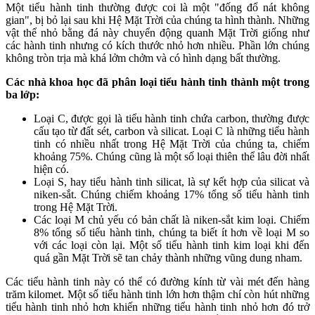
Một tiểu hành tinh thường được coi là một "đống đổ nát không
gian", bị bỏ lại sau khi Hệ Mặt Trời của chúng ta hình thành. Những
vật thể nhỏ bằng đá này chuyển động quanh Mặt Trời giống như
các hành tinh nhưng có kích thước nhỏ hơn nhiều. Phần lớn chúng
không tròn trịa mà khá lởm chởm và có hình dạng bất thường.
Các nhà khoa học đã phân loại tiểu hành tinh thành một trong
ba lớp:
Loại C, được gọi là tiểu hành tinh chứa carbon, thường được
cấu tạo từ đất sét, carbon và silicat. Loại C là những tiểu hành
tinh có nhiều nhất trong Hệ Mặt Trời của chúng ta, chiếm
khoảng 75%. Chúng cũng là một số loại thiên thể lâu đời nhất
hiện có.
Loại S, hay tiểu hành tinh silicat, là sự kết hợp của silicat và
niken-sắt. Chúng chiếm khoảng 17% tổng số tiểu hành tinh
trong Hệ Mặt Trời.
Các loại M chủ yếu có bản chất là niken-sắt kim loại. Chiếm
8% tổng số tiểu hành tinh, chúng ta biết ít hơn về loại M so
với các loại còn lại. Một số tiểu hành tinh kim loại khi đến
quá gần Mặt Trời sẽ tan chảy thành những vũng dung nham.
Các tiểu hành tinh này có thể có đường kính từ vài mét đến hàng
trăm kilomet. Một số tiểu hành tinh lớn hơn thậm chí còn hút những
tiểu hành tinh nhỏ hơn khiến những tiểu hành tinh nhỏ hơn đó trở