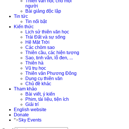
Thiên văn học cho mọi
người
Bài giảng độc lập
Tin tức
Tin nổi bật
Kiến thức
Lịch sử thiên văn học
Trái Đất và sự sống
Hệ Mặt Trời
Các chòm sao
Thiên cầu, các hiện tượng
Sao, tinh vân, lỗ đen, ...
Thiên hà
Vũ trụ học
Thiên văn Phương Đông
Dụng cụ thiên văn
Chủ đề khác
Tham khảo
Bài viết, ý kiến
Phim, tài liệu, tiện ích
Giải trí
English website
Donate
">
Sky Events