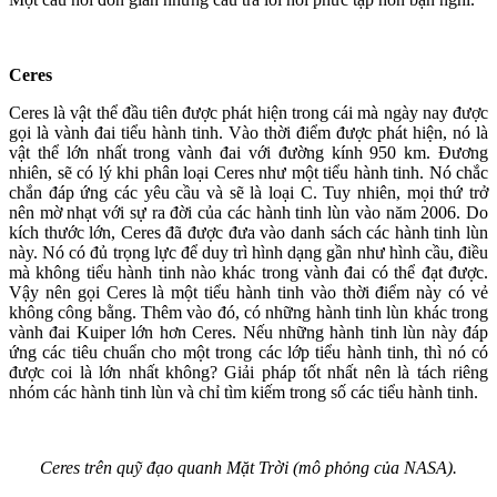
Ceres
Ceres là vật thể đầu tiên được phát hiện trong cái mà ngày nay được
gọi là vành đai tiểu hành tinh. Vào thời điểm được phát hiện, nó là
vật thể lớn nhất trong vành đai với đường kính 950 km. Đương
nhiên, sẽ có lý khi phân loại Ceres như một tiểu hành tinh. Nó chắc
chắn đáp ứng các yêu cầu và sẽ là loại C. Tuy nhiên, mọi thứ trở
nên mờ nhạt với sự ra đời của các hành tinh lùn vào năm 2006. Do
kích thước lớn, Ceres đã được đưa vào danh sách các hành tinh lùn
này. Nó có đủ trọng lực để duy trì hình dạng gần như hình cầu, điều
mà không tiểu hành tinh nào khác trong vành đai có thể đạt được.
Vậy nên gọi Ceres là một tiểu hành tinh vào thời điểm này có vẻ
không công bằng. Thêm vào đó, có những hành tinh lùn khác trong
vành đai Kuiper lớn hơn Ceres. Nếu những hành tinh lùn này đáp
ứng các tiêu chuẩn cho một trong các lớp tiểu hành tinh, thì nó có
được coi là lớn nhất không? Giải pháp tốt nhất nên là tách riêng
nhóm các hành tinh lùn và chỉ tìm kiếm trong số các tiểu hành tinh.
Ceres trên quỹ đạo quanh Mặt Trời (mô phỏng của NASA).