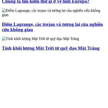
Chúng ta tìm kiếm thứ gì ở vệ tinh Europa?
Điểm Lagrange, các trojan và tương lai của nghiên
cứu không gian
Tính khối lượng Mặt Trời từ quỹ đạo Mặt Trăng
HỘI THIÊN
VĂN VÀ VŨ TRỤ
HỌC VIỆT NAM
Vietnam Astronomy and
Cosmology Association (VACA)
Văn phòng: 90b Khương Đình,
quận Thanh Xuân, Hà Nội