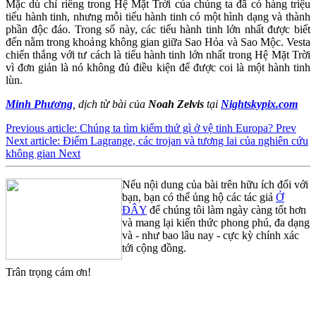
Mặc dù chỉ riêng trong Hệ Mặt Trời của chúng ta đã có hàng triệu
tiểu hành tinh, nhưng mỗi tiểu hành tinh có một hình dạng và thành
phần độc đáo. Trong số này, các tiểu hành tinh lớn nhất được biết
đến nằm trong khoảng không gian giữa Sao Hỏa và Sao Mộc. Vesta
chiến thắng với tư cách là tiểu hành tinh lớn nhất trong Hệ Mặt Trời
vì đơn giản là nó không đủ điều kiện để được coi là một hành tinh
lùn.
Minh Phương
, dịch từ bài của
Noah Zelvis
tại
Nightskypix.com
Previous article: Chúng ta tìm kiếm thứ gì ở vệ tinh Europa?
Prev
Next article: Điểm Lagrange, các trojan và tương lai của nghiên cứu
không gian
Next
Nếu nội dung của bài trên hữu ích đối với
bạn, bạn có thể ủng hộ các tác giả
Ở
ĐÂY
để chúng tôi làm ngày càng tốt hơn
và mang lại kiến thức phong phú, đa dạng
và - như bao lâu nay - cực kỳ chính xác
tới cộng đồng.
Trân trọng cám ơn!