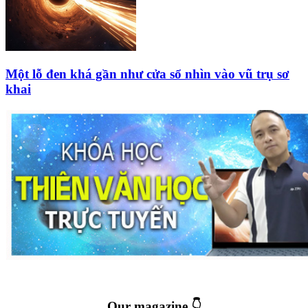
Một lỗ đen khá gần như cửa sổ nhìn vào vũ trụ sơ
khai
Our magazine 👇