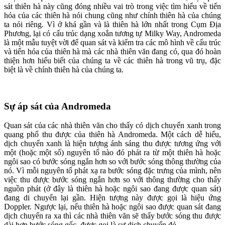
sát thiên hà này cũng đóng nhiều vai trò trong việc tìm hiểu về tiến
hóa của các thiên hà nói chung cũng như chính thiên hà của chúng
ta nói riêng. Vì ở khá gần và là thiên hà lớn nhất trong Cụm Địa
Phương, lại có cấu trúc dạng xoắn tương tự Milky Way, Andromeda
là một mẫu tuyệt vời để quan sát và kiểm tra các mô hình về cấu trúc
và tiến hóa của thiên hà mà các nhà thiên văn đang có, qua đó hoàn
thiện hơn hiểu biết của chúng ta về các thiên hà trong vũ trụ, đặc
biệt là về chính thiên hà của chúng ta.
Sự áp sát của Andromeda
Quan sát của các nhà thiên văn cho thấy có dịch chuyển xanh trong
quang phổ thu được của thiên hà Andromeda. Một cách dễ hiểu,
dịch chuyển xanh là hiện tượng ánh sáng thu được tương ứng với
một (hoặc một số) nguyên tố nào đó phát ra từ một thiên hà hoặc
ngôi sao có bước sóng ngắn hơn so với bước sóng thông thường của
nó. Vì mỗi nguyên tố phát xạ ra bước sóng đặc trưng của mình, nên
việc thu được bước sóng ngắn hơn so với thông thường cho thấy
nguồn phát (ở đây là thiên hà hoặc ngôi sao đang được quan sát)
đang di chuyển lại gần. Hiện tượng này được gọi là hiệu ứng
Doppler. Ngược lại, nếu thiên hà hoặc ngôi sao được quan sát đang
dịch chuyển ra xa thì các nhà thiên văn sẽ thấy bước sóng thu được
dài hơn bước sóng gốc, được gọi là sự dịch chuyển đỏ.