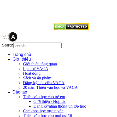
tên tác giả và nguồn trích
dẫn
Thienvanvietnam.org
khi quý
vị tái sử dụng bất cứ nội dung nào
từ website này.
Search
Trang chủ
Giới thiệu
Giới thiệu tổng quan
Lịch sử VACA
Hoạt động
Sách và ấn phẩm
Đăng ký hội viên VACA
20 năm Thiên văn học và VACA
Đào tạo
Thiên văn học cho trẻ em
Giới thiệu / Hợp tác
Đăng ký/nhận thông tin lớp học
Các khóa học trực tuyến
Thiên văn học cho mọi người