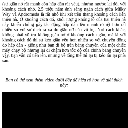
(sự giãn nở rất mạnh còn hấp dẫn rất yếu), nhưng ngược lại đối với
khoảng cách nhỏ. 2,5 triệu năm ánh sáng ngăn cách giữa Milky
Way và Andromeda là rất nhỏ khi xét trên thang khoảng cách liên
thiên hà. Ở khoảng cách đó, khối lượng khổng lồ của hai thiên hà
này khiến chúng gây tác động hấp dẫn lên nhanh rõ rệt hơn rất
nhiều so với sự dịch ra xa do giãn nở của vũ trụ. Nói cách khác,
không phải vũ trụ không giãn nở ở khoảng cách ngắn, mà là với
khoảng cách đó thì sự kéo giãn yếu hơn nhiều so với chuyển động
do hấp dẫn - giống như bạn đi bộ trên băng chuyền của một chiếc
máy chạy bộ nhưng lại đi chậm hơn tốc độ của chính băng chuyền
vậy, bạn vẫn có tiến lên, nhưng về tổng thể thì lại bị kéo lùi lại phía
sau.
Bạn có thể xem thêm video dưới đây để hiểu rõ hơn về giải thích
này: