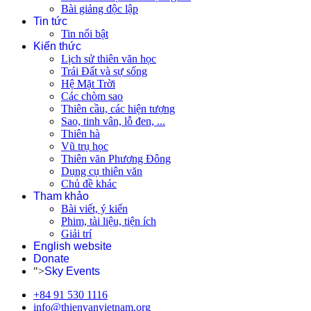
Bài giảng độc lập
Tin tức
Tin nổi bật
Kiến thức
Lịch sử thiên văn học
Trái Đất và sự sống
Hệ Mặt Trời
Các chòm sao
Thiên cầu, các hiện tượng
Sao, tinh vân, lỗ đen, ...
Thiên hà
Vũ trụ học
Thiên văn Phương Đông
Dụng cụ thiên văn
Chủ đề khác
Tham khảo
Bài viết, ý kiến
Phim, tài liệu, tiện ích
Giải trí
English website
Donate
">
Sky Events
+84 91 530 1116
info@thienvanvietnam.org