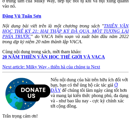
ở trung tâm của Milky Way, tiếp tục bồi tụ khí và bụi xung quanh
vào nó.
Đặng Vũ Tuấn Sơn
Nội dung bài viết trên là một chương trong sách "
THIÊN VĂN
HỌC THẾ KỶ 21: HAI THẬP KỶ ĐÃ QUA, MỘT TƯƠNG LAI
PHÍA TRƯỚC
" do VACA biên soạn và xuất bản đầu năm 2022
trong dịp kỷ niệm 20 năm thành lập VACA.
Cùng nội dung trong sách, mời tham khảo:
20 NĂM THIÊN VĂN HỌC THẾ GIỚI VÀ VACA
Next article: Milky Way - thiên hà của chúng ta
Next
Nếu nội dung của bài trên hữu ích đối với
bạn, bạn có thể ủng hộ các tác giả
Ở
ĐÂY
để chúng tôi làm ngày càng tốt hơn
và mang lại kiến thức phong phú, đa dạng
và - như bao lâu nay - cực kỳ chính xác
tới cộng đồng.
Trân trọng cám ơn!