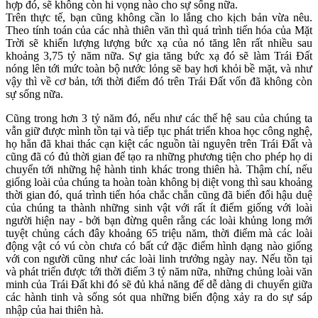
hợp đó, sẽ không còn hi vọng nào cho sự sống nữa.
Trên thực tế, bạn cũng không cần lo lắng cho kịch bản vừa nêu.
Theo tính toán của các nhà thiên văn thì quá trình tiến hóa của Mặt
Trời sẽ khiến lượng lượng bức xạ của nó tăng lên rất nhiều sau
khoảng 3,75 tỷ năm nữa. Sự gia tăng bức xạ đó sẽ làm Trái Đất
nóng lên tới mức toàn bộ nước lỏng sẽ bay hơi khỏi bề mặt, và như
vậy thì về cơ bản, tới thời điểm đó trên Trái Đất vốn đã không còn
sự sống nữa.
Cũng trong hơn 3 tỷ năm đó, nếu như các thế hệ sau của chúng ta
vẫn giữ được mình tồn tại và tiếp tục phát triển khoa học công nghệ,
họ hẳn đã khai thác cạn kiệt các nguồn tài nguyên trên Trái Đất và
cũng đã có đủ thời gian để tạo ra những phương tiện cho phép họ di
chuyển tới những hệ hành tinh khác trong thiên hà. Thậm chí, nếu
giống loài của chúng ta hoàn toàn không bị diệt vong thì sau khoảng
thời gian đó, quá trình tiến hóa chắc chắn cũng đã biến đổi hậu duệ
của chúng ta thành những sinh vật với rất ít điểm giống với loài
người hiện nay - bởi bạn đừng quên rằng các loài khủng long mới
tuyệt chủng cách đây khoảng 65 triệu năm, thời điểm mà các loài
động vật có vú còn chưa có bất cứ đặc điểm hình dạng nào giống
với con người cũng như các loài linh trưởng ngày nay. Nếu tồn tại
và phát triển được tới thời điểm 3 tỷ năm nữa, những chủng loài văn
minh của Trái Đất khi đó sẽ đủ khả năng để dễ dàng di chuyển giữa
các hành tinh và sống sót qua những biến động xảy ra do sự sáp
nhập của hai thiên hà.