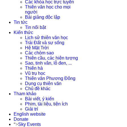
Các khóa học trực tuyến
Thiên văn học cho mọi
người
Bài giảng độc lập
Tin tức
Tin nổi bật
Kiến thức
Lịch sử thiên văn học
Trái Đất và sự sống
Hệ Mặt Trời
Các chòm sao
Thiên cầu, các hiện tượng
Sao, tinh vân, lỗ đen, ...
Thiên hà
Vũ trụ học
Thiên văn Phương Đông
Dụng cụ thiên văn
Chủ đề khác
Tham khảo
Bài viết, ý kiến
Phim, tài liệu, tiện ích
Giải trí
English website
Donate
">
Sky Events