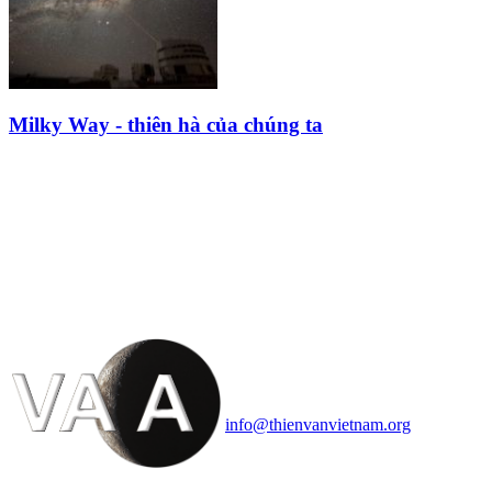
Milky Way - thiên hà của chúng ta
HỘI THIÊN
VĂN VÀ VŨ TRỤ
HỌC VIỆT NAM
Vietnam Astronomy and
Cosmology Association (VACA)
Văn phòng: 90b Khương Đình,
quận Thanh Xuân, Hà Nội
Điện thoại: 091.530.1116; Email:
info@thienvanvietnam.org
Mọi bài viết tại đây thuộc bản
quyền của VACA, vui lòng ghi rõ