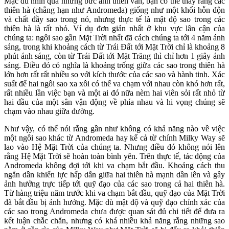
Mặc dù nhìn qua những bức ảnh thiên văn, bạn có thể thấy rằng các
thiên hà (chẳng hạn như Andromeda) giống như một khối hỗn độn
và chất đầy sao trong nó, nhưng thực tế là mật độ sao trong các
thiên hà là rất nhỏ. Ví dụ đơn giản nhất ở khu vực lân cận của
chúng ta: ngôi sao gần Mặt Trời nhất đã cách chúng ta tới 4 năm ánh
sáng, trong khi khoảng cách từ Trái Đất tới Mặt Trời chỉ là khoảng 8
phút ánh sáng, còn từ Trái Đất tới Mặt Trăng thì chỉ hơn 1 giây ánh
sáng. Điều đó có nghĩa là khoảng trống giữa các sao trong thiên hà
lớn hơn rất rất nhiều so với kích thước của các sao và hành tinh. Xác
suất để hai ngôi sao xa xôi có thể va chạm với nhau còn khó hơn rất,
rất nhiều lần việc bạn và một ai đó nữa nèm hai viên sỏi rất nhỏ từ
hai đầu của một sân vận động về phía nhau và hi vọng chúng sẽ
chạm vào nhau giữa đường.
Như vậy, có thể nói rằng gần như không có khả năng nào về việc
một ngôi sao khác từ Andromeda hay kể cả từ chính Milky Way sẽ
lao vào Hệ Mặt Trời của chúng ta. Nhưng điều đó không nói lên
rằng Hệ Mặt Trời sẽ hoàn toàn bình yên. Trên thực tế, tác động của
Andromeda không đợi tới khi va chạm bắt đầu. Khoảng cách thu
ngắn dần khiến lực hấp dẫn giữa hai thiên hà mạnh dần lên và gây
ảnh hưởng trực tiếp tới quỹ đạo của các sao trong cả hai thiên hà.
Từ hàng triệu năm trước khi va chạm bắt đầu, quỹ đạo của Mặt Trời
đã bắt đầu bị ảnh hưởng. Mặc dù mật độ và quỹ đạo chính xác của
các sao trong Andromeda chưa được quan sát đủ chi tiết để đưa ra
kết luận chắc chắn, nhưng có khá nhiều khả năng rằng những sao