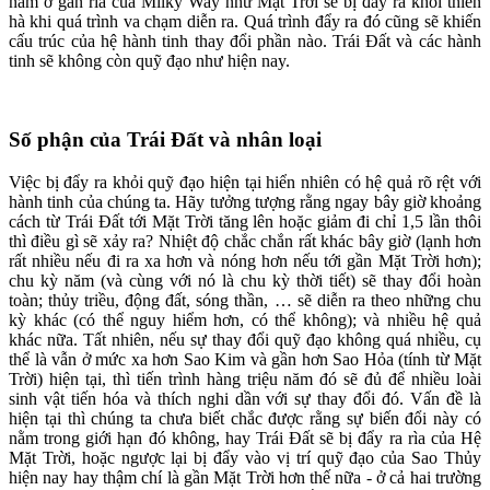
nằm ở gần rìa của Milky Way như Mặt Trời sẽ bị đẩy ra khỏi thiên
hà khi quá trình va chạm diễn ra. Quá trình đẩy ra đó cũng sẽ khiến
cấu trúc của hệ hành tinh thay đổi phần nào. Trái Đất và các hành
tinh sẽ không còn quỹ đạo như hiện nay.
Số phận của Trái Đất và nhân loại
Việc bị đẩy ra khỏi quỹ đạo hiện tại hiển nhiên có hệ quả rõ rệt với
hành tinh của chúng ta. Hãy tưởng tượng rằng ngay bây giờ khoảng
cách từ Trái Đất tới Mặt Trời tăng lên hoặc giảm đi chỉ 1,5 lần thôi
thì điều gì sẽ xảy ra? Nhiệt độ chắc chắn rất khác bây giờ (lạnh hơn
rất nhiều nếu đi ra xa hơn và nóng hơn nếu tới gần Mặt Trời hơn);
chu kỳ năm (và cùng với nó là chu kỳ thời tiết) sẽ thay đổi hoàn
toàn; thủy triều, động đất, sóng thần, … sẽ diễn ra theo những chu
kỳ khác (có thể nguy hiểm hơn, có thể không); và nhiều hệ quả
khác nữa. Tất nhiên, nếu sự thay đổi quỹ đạo không quá nhiều, cụ
thể là vẫn ở mức xa hơn Sao Kim và gần hơn Sao Hỏa (tính từ Mặt
Trời) hiện tại, thì tiến trình hàng triệu năm đó sẽ đủ để nhiều loài
sinh vật tiến hóa và thích nghi dần với sự thay đổi đó. Vấn đề là
hiện tại thì chúng ta chưa biết chắc được rằng sự biến đổi này có
nằm trong giới hạn đó không, hay Trái Đất sẽ bị đẩy ra rìa của Hệ
Mặt Trời, hoặc ngược lại bị đẩy vào vị trí quỹ đạo của Sao Thủy
hiện nay hay thậm chí là gần Mặt Trời hơn thế nữa - ở cả hai trường