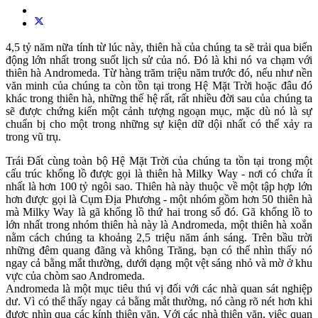
4,5 tỷ năm nữa tính từ lúc này, thiên hà của chúng ta sẽ trải qua biến
động lớn nhất trong suốt lịch sử của nó. Đó là khi nó va chạm với
thiên hà Andromeda. Từ hàng trăm triệu năm trước đó, nếu như nền
văn minh của chúng ta còn tồn tại trong Hệ Mặt Trời hoặc đâu đó
khác trong thiên hà, những thế hệ rất, rất nhiều đời sau của chúng ta
sẽ được chứng kiến một cảnh tượng ngoạn mục, mặc dù nó là sự
chuẩn bị cho một trong những sự kiện dữ dội nhất có thể xảy ra
trong vũ trụ.
Trái Đất cùng toàn bộ Hệ Mặt Trời của chúng ta tồn tại trong một
cấu trúc khổng lồ được gọi là thiên hà Milky Way - nơi có chứa ít
nhất là hơn 100 tỷ ngôi sao. Thiên hà này thuộc về một tập hợp lớn
hơn được gọi là Cụm Địa Phương - một nhóm gồm hơn 50 thiên hà
mà Milky Way là gã khổng lồ thứ hai trong số đó. Gã khổng lồ to
lớn nhất trong nhóm thiên hà này là Andromeda, một thiên hà xoắn
nằm cách chúng ta khoảng 2,5 triệu năm ánh sáng. Trên bầu trời
những đêm quang đãng và không Trăng, bạn có thể nhìn thấy nó
ngay cả bằng mắt thường, dưới dạng một vệt sáng nhỏ và mờ ở khu
vực của chòm sao Andromeda.
Andromeda là một mục tiêu thú vị đối với các nhà quan sát nghiệp
dư. Vì có thể thấy ngay cả bằng mắt thường, nó càng rõ nét hơn khi
được nhìn qua các kính thiên văn. Với các nhà thiên văn, việc quan