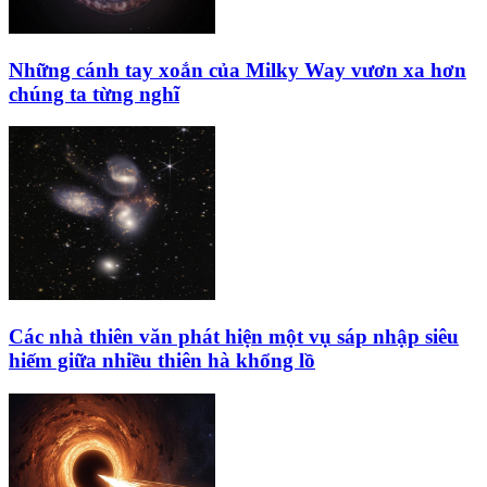
Những cánh tay xoắn của Milky Way vươn xa hơn
chúng ta từng nghĩ
Các nhà thiên văn phát hiện một vụ sáp nhập siêu
hiếm giữa nhiều thiên hà khổng lồ