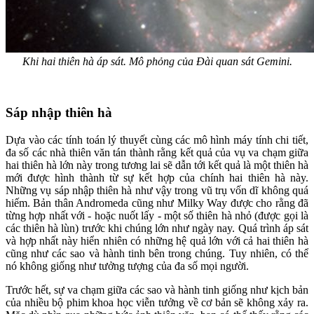
Khi hai thiên hà áp sát. Mô phỏng của Đài quan sát Gemini.
Sáp nhập thiên hà
Dựa vào các tính toán lý thuyết cùng các mô hình máy tính chi tiết,
đa số các nhà thiên văn tán thành rằng kết quả của vụ va chạm giữa
hai thiên hà lớn này trong tương lai sẽ dẫn tới kết quả là một thiên hà
mới được hình thành từ sự kết hợp của chính hai thiên hà này.
Những vụ sáp nhập thiên hà như vậy trong vũ trụ vốn dĩ không quá
hiếm. Bản thân Andromeda cũng như Milky Way được cho rằng đã
từng hợp nhất với - hoặc nuốt lấy - một số thiên hà nhỏ (được gọi là
các thiên hà lùn) trước khi chúng lớn như ngày nay. Quá trình áp sát
và hợp nhất này hiển nhiên có những hệ quả lớn với cả hai thiên hà
cũng như các sao và hành tinh bên trong chúng. Tuy nhiên, có thể
nó không giống như tưởng tượng của đa số mọi người.
Trước hết, sự va chạm giữa các sao và hành tinh giống như kịch bản
của nhiều bộ phim khoa học viễn tưởng về cơ bản sẽ không xảy ra.