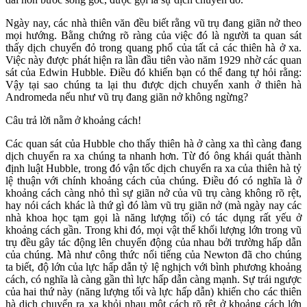
Ngày nay, các nhà thiên văn đều biết rằng vũ trụ đang giãn nở theo
mọi hướng. Bằng chứng rõ ràng của việc đó là người ta quan sát
thấy dịch chuyển đỏ trong quang phổ của tất cả các thiên hà ở xa.
Việc này được phát hiện ra lần đầu tiên vào năm 1929 nhờ các quan
sát của Edwin Hubble. Điều đó khiến bạn có thể đang tự hỏi rằng:
Vậy tại sao chúng ta lại thu được dịch chuyển xanh ở thiên hà
Andromeda nếu như vũ trụ đang giãn nở không ngừng?
Câu trả lời nằm ở khoảng cách!
Các quan sát của Hubble cho thấy thiên hà ở càng xa thì càng đang
dịch chuyển ra xa chúng ta nhanh hơn. Từ đó ông khái quát thành
định luật Hubble, trong đó vận tốc dịch chuyển ra xa của thiên hà tỷ
lệ thuận với chính khoảng cách của chúng. Điều đó có nghĩa là ở
khoảng cách càng nhỏ thì sự giãn nở của vũ trụ càng không rõ rệt,
hay nói cách khác là thứ gì đó làm vũ trụ giãn nở (mà ngày nay các
nhà khoa học tạm gọi là năng lượng tối) có tác dụng rất yếu ở
khoảng cách gần. Trong khi đó, mọi vật thể khối lượng lớn trong vũ
trụ đều gây tác động lên chuyển động của nhau bởi trường hấp dẫn
của chúng. Mà như công thức nổi tiếng của Newton đã cho chúng
ta biết, độ lớn của lực hấp dẫn tỷ lệ nghịch với bình phương khoảng
cách, có nghĩa là càng gần thì lực hấp dẫn càng mạnh. Sự trái ngược
của hai thứ này (năng lượng tối và lực hấp dẫn) khiến cho các thiên
hà dịch chuyển ra xa khỏi nhau một cách rõ rệt ở khoảng cách lớn