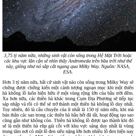
3,75 tỷ năm nữa, những sinh vật còn sống trong Hệ Mặt Trời hoặc
các khu vực lân cận sẽ nhìn thấy Andromeda trên bầu trời như thế
này, giống như nó sắp cắt ngang qua Milky Way. Nguồn: NASA,
ESA.
Hơn 3 tỷ năm nữa, bất cứ sinh vật nào còn sống trong Milky Way sẽ
chứng được chứng kiến một cảnh tượng ngoạn mục khi một thiên
hà khổng lồ luôn hiện hữu ở một vùng rộng lớn của bầu trời đêm.
Xa hơn nữa, các thiên hà khác trong Cụm Địa Phương sẽ tiếp tục
sáp nhập và rồi có thể sẽ trở thành một thiên hà khổng lồ duy nhất.
Tuy nhiên, đó là câu chuyện của ít nhất là 150 tỷ năm nữa, khi mà
bản thân các sao trong các thiên hà hầu hết đã tắt, hoạt động tạo sao
cũng gần như không còn. Thiên hà khổng lồ được tạo thành khi đó
sẽ là một thiên hà elip già cỗi với khu vực sáng duy nhất là vùng
trung tâm nơi có một lỗ đen siêu nặng lớn hơn nhiều lỗ đen hiện nay