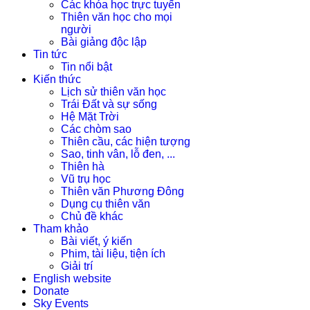
Các khóa học trực tuyến
Thiên văn học cho mọi
người
Bài giảng độc lập
Tin tức
Tin nổi bật
Kiến thức
Lịch sử thiên văn học
Trái Đất và sự sống
Hệ Mặt Trời
Các chòm sao
Thiên cầu, các hiện tượng
Sao, tinh vân, lỗ đen, ...
Thiên hà
Vũ trụ học
Thiên văn Phương Đông
Dụng cụ thiên văn
Chủ đề khác
Tham khảo
Bài viết, ý kiến
Phim, tài liệu, tiện ích
Giải trí
English website
Donate
Sky Events