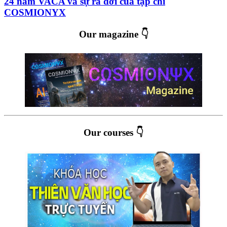
24 năm VACA và sự ra đời của tạp chí
COSMIONYX
Our magazine 👇
Our courses 👇