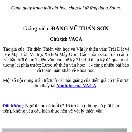
Cảnh quay trong một giờ học, chụp lại từ ứng dụng Zoom.
Giảng viên:
ĐẶNG VŨ TUẤN SƠN
Chủ tịch VACA
Tác giả của: Từ điển Thiên văn học và Vật lý thiên văn; Trái Đất và
Hệ Mặt Trời; Vũ trụ: Xa hơn Mây Oort; Các chòm sao: Toàn cảnh
về bầu trời đêm; Thiên văn học thế kỷ 21: Hai thập kỷ đã qua, một
tương lai phía trước; Lược sử thiên văn học; ... - cùng nhiều bài báo
và tham luận khác về khoa học.
Một số nội dung mẫu trích từ các bài giảng của diễn giả có thể được
tìm thấy tại
Youtube của VACA
.
Đối tượng
: Người học có tuổi từ 16 trở lên (không có giới hạn
trên), không yêu cầu kiến thức nền về vật lý thiên văn.