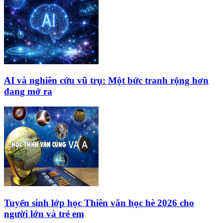
AI và nghiên cứu vũ trụ: Một bức tranh rộng hơn
đang mở ra
Tuyển sinh lớp học Thiên văn học hè 2026 cho
người lớn và trẻ em