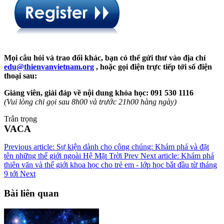
Mọi câu hỏi và trao đổi khác, bạn có thể gửi thư vào địa chỉ
edu@thienvanvietnam.org
, hoặc gọi điện trực tiếp tới số điện
thoại sau:
Giảng viên, giải đáp về nội dung khóa học: 091 530 1116
(Vui lòng chỉ gọi sau 8h00 và trước 21h00 hàng ngày)
Trân trọng
VACA
Previous article: Sự kiện dành cho công chúng: Khám phá và đặt
tên những thế giới ngoài Hệ Mặt Trời
Prev
Next article: Khám phá
thiên văn và thế giới khoa học cho trẻ em - lớp học bắt đầu từ tháng
9 tới
Next
Bài liên quan