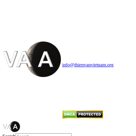
HỘI THIÊN
VĂN VÀ VŨ TRỤ
HỌC VIỆT NAM
Vietnam Astronomy and
Cosmology Association (VACA)
Văn phòng: 90b Khương Đình,
quận Thanh Xuân, Hà Nội
Điện thoại: 091.530.1116; Email:
info@thienvanvietnam.org
Mọi bài viết tại đây thuộc bản
quyền của VACA, vui lòng ghi rõ
tên tác giả và nguồn trích
dẫn
Thienvanvietnam.org
khi quý
vị tái sử dụng bất cứ nội dung nào
từ website này.