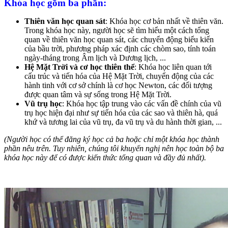
Khóa học gồm ba phần:
Thiên văn học quan sát
: Khóa học cơ bản nhất về thiên văn.
Trong khóa học này, người học sẽ tìm hiểu một cách tổng
quan về thiên văn học quan sát, các chuyển động biểu kiến
của bầu trời, phương pháp xác định các chòm sao, tính toán
ngày-tháng trong Âm lịch và Dương lịch, ...
Hệ Mặt Trời và cơ học thiên thể
: Khóa học liên quan tới
cấu trúc và tiến hóa của Hệ Mặt Trời, chuyển động của các
hành tinh với cơ sở chính là cơ học Newton, các đối tượng
được quan tâm và sự sống trong Hệ Mặt Trời.
Vũ trụ học
: Khóa học tập trung vào các vấn đề chính của vũ
trụ học hiện đại như sự tiến hóa của các sao và thiên hà, quá
khứ và tương lai của vũ trụ, đa vũ trụ và du hành thời gian, ...
(Người học có thể đăng ký học cả ba hoặc chỉ một khóa học thành
phần nêu trên. Tuy nhiên, chúng tôi khuyến nghị nên học toàn bộ ba
khóa học này để có được kiến thức tổng quan và đầy đủ nhất).