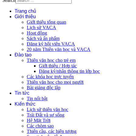
Search
Trang chủ
Giới thiệu
Giới thiệu tổng quan
Lịch sử VACA
Hoạt động
Sách và ấn phẩm
Đăng ký hội viên VACA
20 năm Thiên văn học và VACA
Đào tạo
Thiên văn học cho trẻ em
Giới thiệu / Hợp tác
Đăng ký/nhận thông tin lớp học
Các khóa học trực tuyến
Thiên văn học cho mọi người
Bài giảng độc lập
Tin tức
Tin nổi bật
Kiến thức
Lịch sử thiên văn học
Trái Đất và sự sống
Hệ Mặt Trời
Các chòm sao
Thiên cầu, các hiện tượng