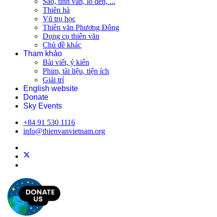
Sao, tinh vân, lỗ đen, ...
Thiên hà
Vũ trụ học
Thiên văn Phương Đông
Dụng cụ thiên văn
Chủ đề khác
Tham khảo
Bài viết, ý kiến
Phim, tài liệu, tiện ích
Giải trí
English website
Donate
Sky Events
+84 91 530 1116
info@thienvanvietnam.org