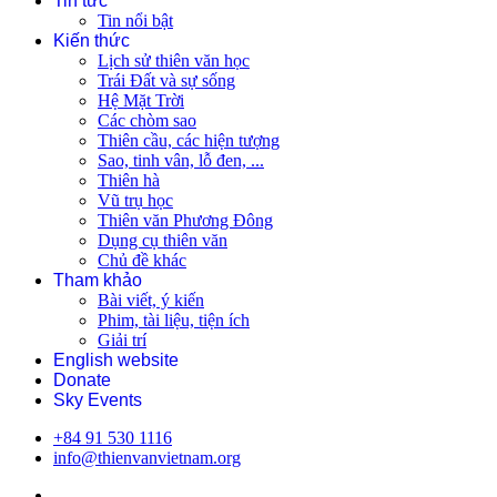
Tin tức
Tin nổi bật
Kiến thức
Lịch sử thiên văn học
Trái Đất và sự sống
Hệ Mặt Trời
Các chòm sao
Thiên cầu, các hiện tượng
Sao, tinh vân, lỗ đen, ...
Thiên hà
Vũ trụ học
Thiên văn Phương Đông
Dụng cụ thiên văn
Chủ đề khác
Tham khảo
Bài viết, ý kiến
Phim, tài liệu, tiện ích
Giải trí
English website
Donate
Sky Events
+84 91 530 1116
info@thienvanvietnam.org