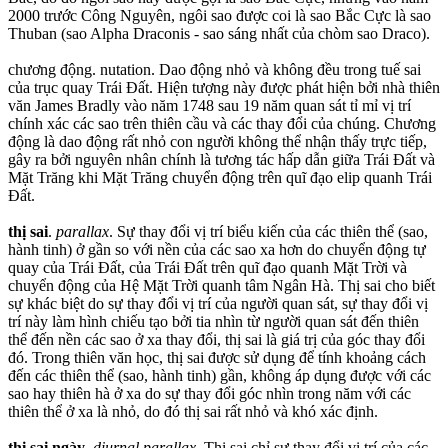
2000 trước Công Nguyên, ngôi sao được coi là sao Bắc Cực là sao
Thuban (sao Alpha Draconis - sao sáng nhất của chòm sao Draco).
chương động. nutation. Dao động nhỏ và không đều trong tuế sai
của trục quay Trái Đất. Hiện tượng này được phát hiện bởi nhà thiên
văn James Bradly vào năm 1748 sau 19 năm quan sát tỉ mỉ vị trí
chính xác các sao trên thiên cầu và các thay đổi của chúng. Chương
động là dao động rất nhỏ con người không thể nhận thấy trực tiếp,
gây ra bởi nguyên nhân chính là tương tác hấp dẫn giữa Trái Đất và
Mặt Trăng khi Mặt Trăng chuyển động trên quĩ đạo elip quanh Trái
Đất.
thị sai
.
parallax
. Sự thay đổi vị trí biểu kiến của các thiên thể (sao,
hành tinh) ở gần so với nền của các sao xa hơn do chuyển động tự
quay của Trái Đất, của Trái Đất trên quĩ đạo quanh Mặt Trời và
chuyển động của Hệ Mặt Trời quanh tâm Ngân Hà. Thị sai cho biết
sự khác biệt do sự thay đổi vị trí của người quan sát, sự thay đổi vị
trí này làm hình chiếu tạo bởi tia nhìn từ người quan sát đến thiên
thể đến nền các sao ở xa thay đổi, thị sai là giá trị của góc thay đổi
đó. Trong thiên văn học, thị sai được sử dụng để tính khoảng cách
đến các thiên thể (sao, hành tinh) gần, không áp dụng được với các
sao hay thiên hà ở xa do sự thay đổi góc nhìn trong năm với các
thiên thể ở xa là nhỏ, do đó thị sai rất nhỏ và khó xác định.
thị sai ngày
.
diurnal parallax
. Thị sai chỉ sự thay đổi vị trí của các