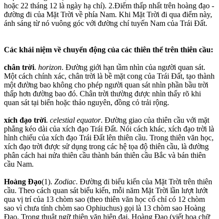
hoặc 22 tháng 12 là ngày hạ chí). 2.Điểm thấp nhất trên hoàng đạo -
đường đi của Mặt Trời về phía Nam. Khi Mặt Trời đi qua điểm này,
ánh sáng từ nó vuông góc với đường chí tuyến Nam của Trái Đất.
Các khái niệm về chuyển động của các thiên thể trên thiên cầu:
chân trời
.
horizon
. Đường giới hạn tầm nhìn của người quan sát.
Một cách chính xác, chân trời là bề mặt cong của Trái Đất, tạo thành
một đường bao không cho phép người quan sát nhìn phần bầu trời
thấp hơn đường bao đó. Chân trời thường được nhìn thấy rõ khi
quan sát tại biển hoặc thảo nguyên, đồng cỏ trải rộng.
xích đạo trời
.
celestial equator
. Đường giao của thiên cầu với mặt
phẳng kéo dài của xích đạo Trái Đất. Nói cách khác, xích đạo trời là
hình chiếu của xích đạo Trái Đất lên thiên cầu. Trong thiên văn học,
xích đạo trời được sử dụng trong các hệ tọa độ thiên cầu, là đường
phân cách hai nửa thiên cầu thành bán thiên cầu Bắc và bán thiên
cầu Nam.
Hoàng Đạo
(1).
Zodiac
. Đường đi biểu kiến của Mặt Trời trên thiên
cầu. Theo cách quan sát biểu kiến, mỗi năm Mặt Trời lần lượt lướt
qua vị trí của 13 chòm sao (theo thiên văn học cổ chỉ có 12 chòm
sao vì chưa tính chòm sao Ophiuchus) gọi là 13 chòm sao Hoàng
Đạo. Trong thuật ngữ thiên văn hiện đại, Hoàng Đạo (viết hoa chữ