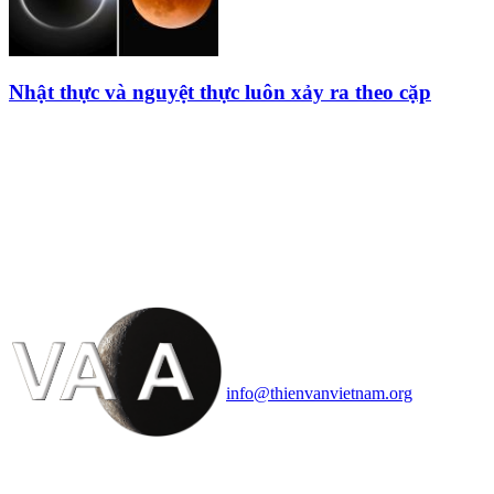
Nhật thực và nguyệt thực luôn xảy ra theo cặp
HỘI THIÊN
VĂN VÀ VŨ TRỤ
HỌC VIỆT NAM
Vietnam Astronomy and
Cosmology Association (VACA)
Văn phòng: 90b Khương Đình,
quận Thanh Xuân, Hà Nội
Điện thoại: 091.530.1116; Email:
info@thienvanvietnam.org
Mọi bài viết tại đây thuộc bản
quyền của VACA, vui lòng ghi rõ
tên tác giả và nguồn trích
dẫn
Thienvanvietnam.org
khi quý