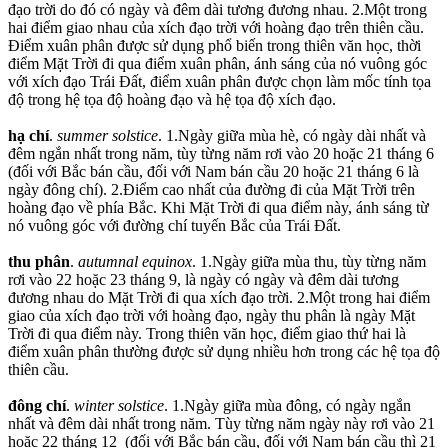
đạo trời do đó có ngày và đêm dài tương đương nhau. 2.Một trong
hai điểm giao nhau của xích đạo trời với hoàng đạo trên thiên cầu.
Điểm xuân phân được sử dụng phổ biến trong thiên văn học, thời
điểm Mặt Trời đi qua điểm xuân phân, ánh sáng của nó vuông góc
với xích đạo Trái Đất, điểm xuân phân được chọn làm mốc tính tọa
độ trong hệ tọa độ hoàng đạo và hệ tọa độ xích đạo.
hạ chí
.
summer solstice
. 1.Ngày giữa mùa hè, có ngày dài nhất và
đêm ngắn nhất trong năm, tùy từng năm rơi vào 20 hoặc 21 tháng 6
(đối với Bắc bán cầu, đối với Nam bán cầu 20 hoặc 21 tháng 6 là
ngày đông chí). 2.Điểm cao nhất của đường đi của Mặt Trời trên
hoàng đạo về phía Bắc. Khi Mặt Trời đi qua điểm này, ánh sáng từ
nó vuông góc với đường chí tuyến Bắc của Trái Đất.
thu phân
.
autumnal equinox
. 1.Ngày giữa mùa thu, tùy từng năm
rơi vào 22 hoặc 23 tháng 9, là ngày có ngày và đêm dài tương
đương nhau do Mặt Trời đi qua xích đạo trời. 2.Một trong hai điểm
giao của xích đạo trời với hoàng đạo, ngày thu phân là ngày Mặt
Trời đi qua điểm này. Trong thiên văn học, điểm giao thứ hai là
điểm xuân phân thường được sử dụng nhiều hơn trong các hệ tọa độ
thiên cầu.
đông chí
.
winter solstice
. 1.Ngày giữa mùa đông, có ngày ngắn
nhất và đêm dài nhất trong năm. Tùy từng năm ngày này rơi vào 21
hoặc 22 tháng 12 (đối với Bắc bán cầu, đối với Nam bán cầu thì 21