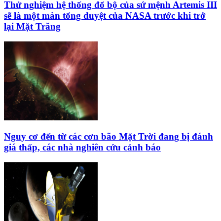
Thử nghiệm hệ thống đổ bộ của sứ mệnh Artemis III
sẽ là một màn tổng duyệt của NASA trước khi trở
lại Mặt Trăng
Nguy cơ đến từ các cơn bão Mặt Trời đang bị đánh
giá thấp, các nhà nghiên cứu cảnh báo