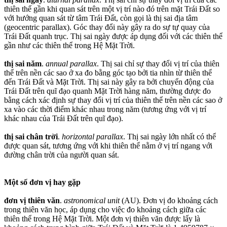
thiên thể gần khi quan sát trên một vị trí nào đó trên mặt Trái Đất so
với hướng quan sát từ tâm Trái Đất, còn gọi là thị sai địa tâm
(geocentric parallax). Góc thay đổi này gây ra do sự tự quay của
Trái Đất quanh trục. Thị sai ngày được áp dụng đối với các thiên thể
gần như các thiên thể trong Hệ Mặt Trời.
thị sai năm
.
annual parallax
. Thị sai chỉ sự thay đổi vị trí của thiên
thể trên nền các sao ở xa đo bằng góc tạo bởi tia nhìn từ thiên thể
đến Trái Đất và Mặt Trời. Thị sai này gây ra bởi chuyển động của
Trái Đất trên quĩ đạo quanh Mặt Trời hàng năm, thường được đo
bằng cách xác định sự thay đổi vị trí của thiên thể trên nền các sao ở
xa vào các thời điểm khác nhau trong năm (tương ứng với vị trí
khác nhau của Trái Đất trên quĩ đạo).
thị sai chân trời
.
horizontal parallax
. Thị sai ngày lớn nhất có thể
được quan sát, tương ứng với khi thiên thể nằm ở vị trí ngang với
đường chân trời của người quan sát.
Một số đơn vị hay gặp
đơn vị thiên văn
.
astronomical unit
(AU). Đơn vị đo khoảng cách
trong thiên văn học, áp dụng cho việc đo khoảng cách giữa các
thiên thể trong Hệ Mặt Trời. Một đơn vị thiên văn được lấy là