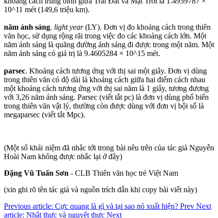
khoảng cách trung bình giữa Trái Đất và Mặt Trời là 1.4959787 ×
10^11 mét (149,6 triệu km).
năm ánh sáng
.
light year
(LY). Đơn vị đo khoảng cách trong thiên
văn học, sử dụng rộng rãi trong việc đo các khoảng cách lớn. Một
năm ánh sáng là quãng đường ánh sáng đi được trong một năm. Một
năm ánh sáng có giá trị là 9.4605284 × 10^15 mét.
parsec
. Khoảng cách tương ứng với thị sai một giây. Đơn vị dùng
trong thiên văn có độ dài là khoảng cách giữa hai điểm cách nhau
một khoảng cách tương ứng với thị sai năm là 1 giây, tương đương
với 3,26 năm ánh sáng. Parsec (viết tắt pc) là đơn vị dùng phổ biến
trong thiên văn vật lý, thường còn được dùng với đơn vị bội số là
megaparsec (viết tắt Mpc).
(Một số khái niệm đã nhắc tới trong bài nêu trên của tác giả Nguyễn
Hoài Nam không được nhắc lại ở đây)
Đặng Vũ Tuấn Sơn
- CLB Thiên văn học trẻ Việt Nam
(xin ghi rõ tên tác giả và nguồn trích dẫn khi copy bài viết này)
Previous article: Cực quang là gì và tại sao nó xuất hiện?
Prev
Next
article: Nhật thực và nguyệt thực
Next