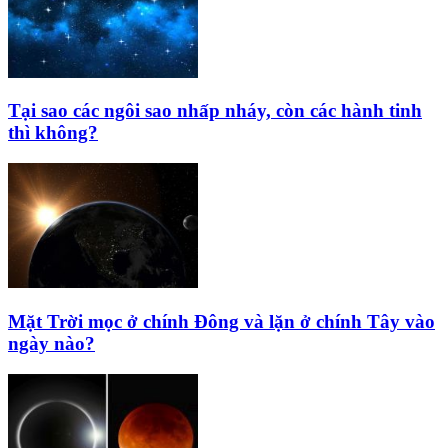
Tại sao các ngôi sao nhấp nháy, còn các hành tinh
thì không?
Mặt Trời mọc ở chính Đông và lặn ở chính Tây vào
ngày nào?