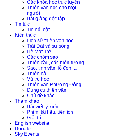
Các khóa học trực tuyến
Thiên văn học cho mọi
người
Bài giảng độc lập
Tin tức
Tin nổi bật
Kiến thức
Lịch sử thiên văn học
Trái Đất và sự sống
Hệ Mặt Trời
Các chòm sao
Thiên cầu, các hiện tượng
Sao, tinh vân, lỗ đen, ...
Thiên hà
Vũ trụ học
Thiên văn Phương Đông
Dụng cụ thiên văn
Chủ đề khác
Tham khảo
Bài viết, ý kiến
Phim, tài liệu, tiện ích
Giải trí
English website
Donate
Sky Events