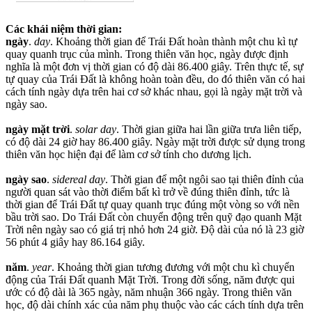
Các khái niệm thời gian:
ngày
.
day
. Khoảng thời gian để Trái Đất hoàn thành một chu kì tự
quay quanh trục của mình. Trong thiên văn học, ngày được định
nghĩa là một đơn vị thời gian có độ dài 86.400 giây. Trên thực tế, sự
tự quay của Trái Đất là không hoàn toàn đều, do đó thiên văn có hai
cách tính ngày dựa trên hai cơ sở khác nhau, gọi là ngày mặt trời và
ngày sao.
ngày mặt trời
.
solar day
. Thời gian giữa hai lần giữa trưa liên tiếp,
có độ dài 24 giờ hay 86.400 giây. Ngày mặt trời được sử dụng trong
thiên văn học hiện đại để làm cơ sở tính cho dương lịch.
ngày sao
.
sidereal day
. Thời gian để một ngôi sao tại thiên đỉnh của
người quan sát vào thời điểm bất kì trở về đúng thiên đỉnh, tức là
thời gian để Trái Đất tự quay quanh trục đúng một vòng so với nền
bầu trời sao. Do Trái Đất còn chuyển động trên quỹ đạo quanh Mặt
Trời nên ngày sao có giá trị nhỏ hơn 24 giờ. Độ dài của nó là 23 giờ
56 phút 4 giây hay 86.164 giây.
năm
.
year
. Khoảng thời gian tương đương với một chu kì chuyển
động của Trái Đất quanh Mặt Trời. Trong đời sống, năm được qui
ước có độ dài là 365 ngày, năm nhuận 366 ngày. Trong thiên văn
học, độ dài chính xác của năm phụ thuộc vào các cách tính dựa trên