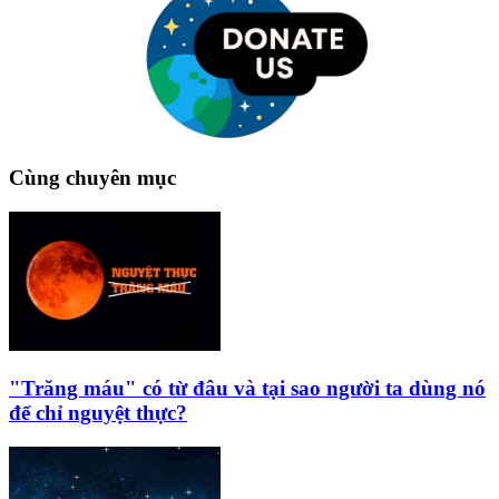
Cùng chuyên mục
"Trăng máu" có từ đâu và tại sao người ta dùng nó
để chỉ nguyệt thực?