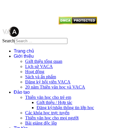
vị tái sử dụng bất cứ nội dung nào
từ website này.
Search
Trang chủ
Giới thiệu
Giới thiệu tổng quan
Lịch sử VACA
Hoạt động
Sách và ấn phẩm
Đăng ký hội viên VACA
20 năm Thiên văn học và VACA
Đào tạo
Thiên văn học cho trẻ em
Giới thiệu / Hợp tác
Đăng ký/nhận thông tin lớp học
Các khóa học trực tuyến
Thiên văn học cho mọi người
Bài giảng độc lập