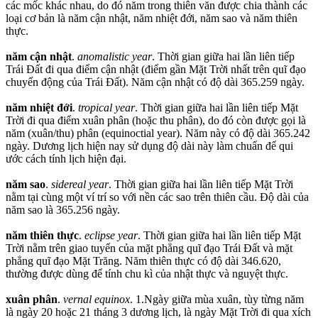
các mốc khác nhau, do đó năm trong thiên văn được chia thành các
loại cơ bản là năm cận nhật, năm nhiệt đới, năm sao và năm thiên
thực.
năm cận nhật
.
anomalistic year
. Thời gian giữa hai lần liên tiếp
Trái Đất đi qua điểm cận nhật (điểm gần Mặt Trời nhất trên quĩ đạo
chuyển động của Trái Đất). Năm cận nhật có độ dài 365.259 ngày.
năm nhiệt đới
.
tropical year
. Thời gian giữa hai lần liên tiếp Mặt
Trời đi qua điểm xuân phân (hoặc thu phân), do đó còn được gọi là
năm (xuân/thu) phân (equinoctial year). Năm này có độ dài 365.242
ngày. Dương lịch hiện nay sử dụng độ dài này làm chuẩn để qui
ước cách tính lịch hiện đại.
năm sao
.
sidereal year
. Thời gian giữa hai lần liên tiếp Mặt Trời
nằm tại cùng một ví trí so với nền các sao trên thiên cầu. Độ dài của
năm sao là 365.256 ngày.
năm thiên thực
.
eclipse year
. Thời gian giữa hai lần liên tiếp Mặt
Trời nằm trên giao tuyến của mặt phẳng quĩ đạo Trái Đất và mặt
phẳng quĩ đạo Mặt Trăng. Năm thiên thực có độ dài 346.620,
thường được dùng để tính chu kì của nhật thực và nguyệt thực.
xuân phân
.
vernal equinox
. 1.Ngày giữa mùa xuân, tùy từng năm
là ngày 20 hoặc 21 tháng 3 dương lịch, là ngày Mặt Trời đi qua xích