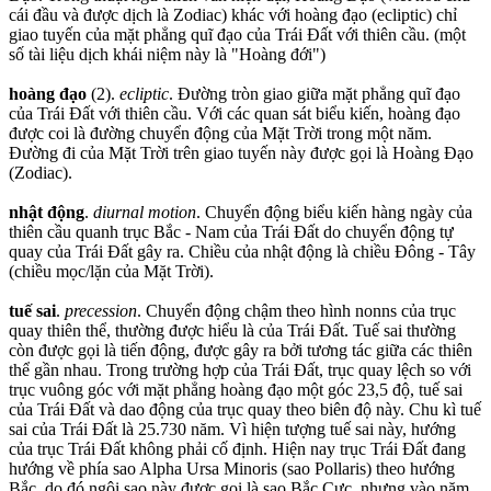
cái đầu và được dịch là Zodiac) khác với hoàng đạo (ecliptic) chỉ
giao tuyến của mặt phẳng quĩ đạo của Trái Đất với thiên cầu. (một
số tài liệu dịch khái niệm này là "Hoàng đới")
hoàng đạo
(2).
ecliptic
. Đường tròn giao giữa mặt phẳng quĩ đạo
của Trái Đất với thiên cầu. Với các quan sát biểu kiến, hoàng đạo
được coi là đường chuyển động của Mặt Trời trong một năm.
Đường đi của Mặt Trời trên giao tuyến này được gọi là Hoàng Đạo
(Zodiac).
nhật động
.
diurnal motion
. Chuyển động biểu kiến hàng ngày của
thiên cầu quanh trục Bắc - Nam của Trái Đất do chuyển động tự
quay của Trái Đất gây ra. Chiều của nhật động là chiều Đông - Tây
(chiều mọc/lặn của Mặt Trời).
tuế sai
.
precession
. Chuyển động chậm theo hình nonns của trục
quay thiên thể, thường được hiểu là của Trái Đất. Tuế sai thường
còn được gọi là tiến động, được gây ra bởi tương tác giữa các thiên
thể gần nhau. Trong trường hợp của Trái Đất, trục quay lệch so với
trục vuông góc với mặt phẳng hoàng đạo một góc 23,5 độ, tuế sai
của Trái Đất và dao động của trục quay theo biên độ này. Chu kì tuế
sai của Trái Đất là 25.730 năm. Vì hiện tượng tuế sai này, hướng
của trục Trái Đất không phải cố định. Hiện nay trục Trái Đất đang
hướng về phía sao Alpha Ursa Minoris (sao Pollaris) theo hướng
Bắc, do đó ngôi sao này được gọi là sao Bắc Cực, nhưng vào năm