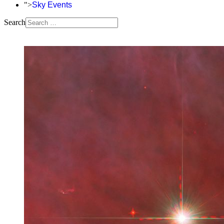
">
Sky Events
Search