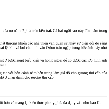
của nó nằm ở phía trên bên trái. Cả hai ngôi sao này đều nằm trong
hất thường khiến các nhà thiên văn quan sát thấy sự biến đổi độ sáng
ại lệ, khí và bụi của tinh vân Orion tràn ngập trong bức ảnh này như
áng ở bước sóng biểu kiến và hồng ngoại để có được các lớp hình ảnh
 sao.
g tác với bốn cánh nằm bên trong làm giá đỡ cho gương thứ cấp của
á đỡ 3 chân dành cho gương thứ cấp.
ốt hơn và mang lại kiến thức phong phú, đa dạng và - như bao lâu