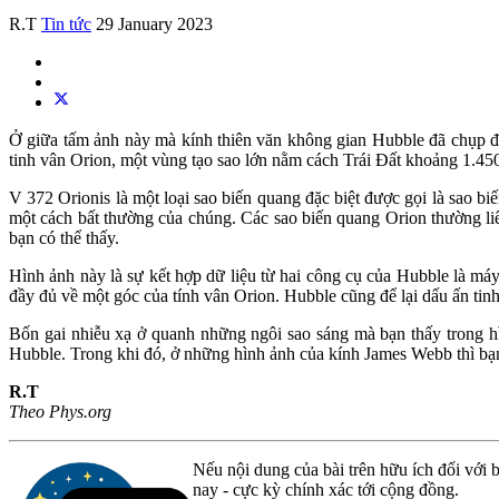
R.T
Tin tức
29 January 2023
Ở giữa tấm ảnh này mà kính thiên văn không gian Hubble đã chụp đư
tinh vân Orion, một vùng tạo sao lớn nằm cách Trái Đất khoảng 1.45
V 372 Orionis là một loại sao biến quang đặc biệt được gọi là sao b
một cách bất thường của chúng. Các sao biến quang Orion thường liên
bạn có thể thấy.
Hình ảnh này là sự kết hợp dữ liệu từ hai công cụ của Hubble là má
đầy đủ về một góc của tính vân Orion. Hubble cũng để lại dấu ấn tin
Bốn gai nhiễu xạ ở quanh những ngôi sao sáng mà bạn thấy trong h
Hubble. Trong khi đó, ở những hình ảnh của kính James Webb thì bạn 
R.T
Theo Phys.org
Nếu nội dung của bài trên hữu ích đối với b
nay - cực kỳ chính xác tới cộng đồng.