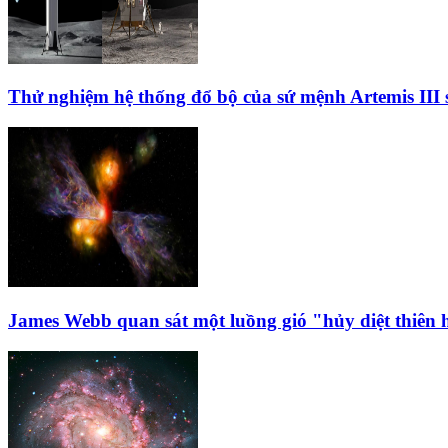
Thử nghiệm hệ thống đổ bộ của sứ mệnh Artemis III 
James Webb quan sát một luồng gió "hủy diệt thiên 