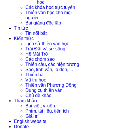
học
Các khóa học trực tuyến
Thiên văn học cho mọi
người
Bài giảng độc lập
Tin tức
Tin nổi bật
Kiến thức
Lịch sử thiên văn học
Trái Đất và sự sống
Hệ Mặt Trời
Các chòm sao
Thiên cầu, các hiện tượng
Sao, tinh vân, lỗ đen, ...
Thiên hà
Vũ trụ học
Thiên văn Phương Đông
Dụng cụ thiên văn
Chủ đề khác
Tham khảo
Bài viết, ý kiến
Phim, tài liệu, tiện ích
Giải trí
English website
Donate