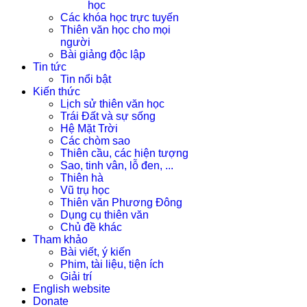
học
Các khóa học trực tuyến
Thiên văn học cho mọi
người
Bài giảng độc lập
Tin tức
Tin nổi bật
Kiến thức
Lịch sử thiên văn học
Trái Đất và sự sống
Hệ Mặt Trời
Các chòm sao
Thiên cầu, các hiện tượng
Sao, tinh vân, lỗ đen, ...
Thiên hà
Vũ trụ học
Thiên văn Phương Đông
Dụng cụ thiên văn
Chủ đề khác
Tham khảo
Bài viết, ý kiến
Phim, tài liệu, tiện ích
Giải trí
English website
Donate