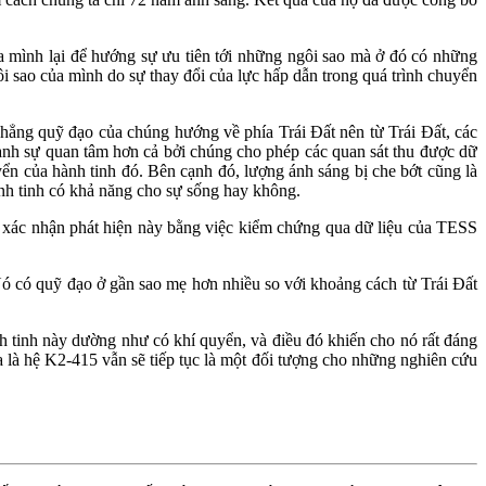
a mình lại để hướng sự ưu tiên tới những ngôi sao mà ở đó có những
 sao của mình do sự thay đổi của lực hấp dẫn trong quá trình chuyển
phẳng quỹ đạo của chúng hướng về phía Trái Đất nên từ Trái Đất, các
dành sự quan tâm hơn cả bởi chúng cho phép các quan sát thu được dữ
yển của hành tinh đó. Bên cạnh đó, lượng ánh sáng bị che bớt cũng là
ành tinh có khả năng cho sự sống hay không.
họ xác nhận phát hiện này bằng việc kiểm chứng qua dữ liệu của TESS
Nó có quỹ đạo ở gần sao mẹ hơn nhiều so với khoảng cách từ Trái Đất
 tinh này dường như có khí quyển, và điều đó khiến cho nó rất đáng
 là hệ K2-415 vẫn sẽ tiếp tục là một đối tượng cho những nghiên cứu