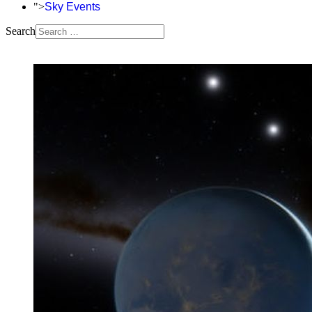
">
Sky Events
Search