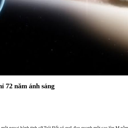
hỉ 72 năm ánh sáng
, một ngoại hành tinh cỡ Trái Đất có quỹ đạo quanh một sao lùn M nằm