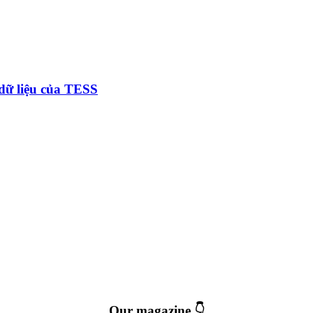
 dữ liệu của TESS
Our magazine 👇