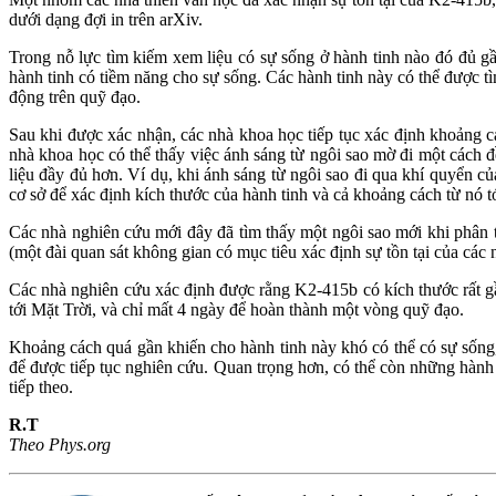
dưới dạng đợi in trên arXiv.
Trong nỗ lực tìm kiếm xem liệu có sự sống ở hành tinh nào đó đủ g
hành tinh có tiềm năng cho sự sống. Các hành tinh này có thể được 
động trên quỹ đạo.
Sau khi được xác nhận, các nhà khoa học tiếp tục xác định khoảng c
nhà khoa học có thể thấy việc ánh sáng từ ngôi sao mờ đi một cách 
liệu đầy đủ hơn. Ví dụ, khi ánh sáng từ ngôi sao đi qua khí quyển c
cơ sở để xác định kích thước của hành tinh và cả khoảng cách từ nó 
Các nhà nghiên cứu mới đây đã tìm thấy một ngôi sao mới khi phân t
(một đài quan sát không gian có mục tiêu xác định sự tồn tại của cá
Các nhà nghiên cứu xác định được rằng K2-415b có kích thước rất gầ
tới Mặt Trời, và chỉ mất 4 ngày để hoàn thành một vòng quỹ đạo.
Khoảng cách quá gần khiến cho hành tinh này khó có thể có sự sống
để được tiếp tục nghiên cứu. Quan trọng hơn, có thể còn những hành
tiếp theo.
R.T
Theo Phys.org