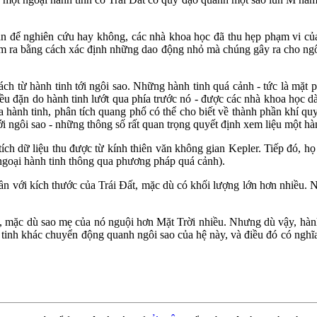
ần để nghiên cứu hay không, các nhà khoa học đã thu hẹp phạm vi củ
tìm ra bằng cách xác định những dao động nhỏ mà chúng gây ra cho ngôi
ách từ hành tinh tới ngôi sao. Những hành tinh quá cảnh - tức là mặt 
đều đặn do hành tinh lướt qua phía trước nó - được các nhà khoa học 
ủa hành tinh, phân tích quang phổ có thể cho biết về thành phần khí qu
tới ngôi sao - những thông số rất quan trọng quyết định xem liệu một h
ích dữ liệu thu được từ kính thiên văn không gian Kepler. Tiếp đó, 
c ngoại hành tinh thông qua phương pháp quá cảnh).
n với kích thước của Trái Đất, mặc dù có khối lượng lớn hơn nhiều. 
, mặc dù sao mẹ của nó nguội hơn Mặt Trời nhiều. Nhưng dù vậy, hành
 tinh khác chuyển động quanh ngôi sao của hệ này, và điều đó có nghĩa