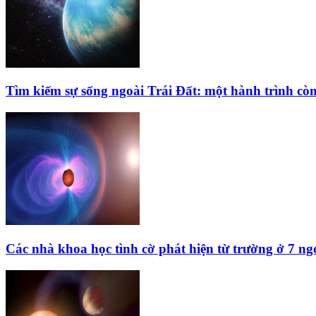
Tìm kiếm sự sống ngoài Trái Đất: một hành trình còn
Các nhà khoa học tình cờ phát hiện từ trường ở 7 ng