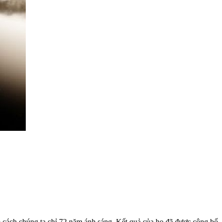
 cách chúng ta chỉ 72 năm ánh sáng. Kết quả của họ đã được công bố