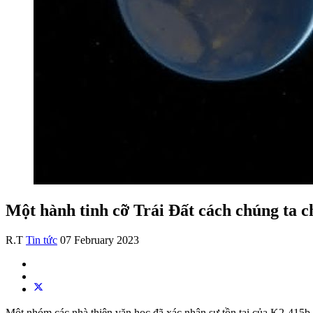
Một hành tinh cỡ Trái Đất cách chúng ta c
R.T
Tin tức
07 February 2023
Một nhóm các nhà thiên văn học đã xác nhận sự tồn tại của K2-415b