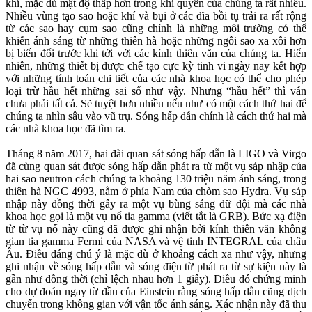
khí, mặc dù mật độ thấp hơn trong khí quyển của chúng ta rất nhiều.
Nhiều vùng tạo sao hoặc khí và bụi ở các đĩa bồi tụ trải ra rất rộng
từ các sao hay cụm sao cũng chính là những môi trường có thể
khiến ánh sáng từ những thiên hà hoặc những ngôi sao xa xôi hơn
bị biến đổi trước khi tới với các kính thiên văn của chúng ta. Hiển
nhiên, những thiết bị được chế tạo cực kỳ tinh vi ngày nay kết hợp
với những tính toán chi tiết của các nhà khoa học có thể cho phép
loại trừ hầu hết những sai số như vậy. Nhưng “hầu hết” thì vẫn
chưa phải tất cả. Sẽ tuyệt hơn nhiều nếu như có một cách thứ hai để
chúng ta nhìn sâu vào vũ trụ. Sóng hấp dẫn chính là cách thứ hai mà
các nhà khoa học đã tìm ra.
Tháng 8 năm 2017, hai đài quan sát sóng hấp dẫn là LIGO và Virgo
đã cùng quan sát được sóng hấp dẫn phát ra từ một vụ sáp nhập của
hai sao neutron cách chúng ta khoảng 130 triệu năm ánh sáng, trong
thiên hà NGC 4993, nằm ở phía Nam của chòm sao Hydra. Vụ sáp
nhập này đồng thời gây ra một vụ bùng sáng dữ dội mà các nhà
khoa học gọi là một vụ nổ tia gamma (viết tắt là GRB). Bức xạ điện
từ từ vụ nổ này cũng đã được ghi nhận bởi kính thiên văn không
gian tia gamma Fermi của NASA và vệ tinh INTEGRAL của châu
Âu. Điều đáng chú ý là mặc dù ở khoảng cách xa như vậy, nhưng
ghi nhận về sóng hấp dẫn và sóng điện từ phát ra từ sự kiện này là
gần như đồng thời (chỉ lệch nhau hơn 1 giây). Điều đó chứng minh
cho dự đoán ngay từ đầu của Einstein rằng sóng hấp dẫn cũng dịch
chuyển trong không gian với vận tốc ánh sáng. Xác nhận này đã thu