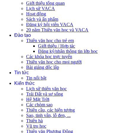
Giới thiệu tổng quan
Lịch sử VACA
Hoạt động
Sách và ấn phẩm
Đăng ký hội viên VACA
20 năm Thiên văn học và VACA
Đào tạo
Thiên văn học cho trẻ em
Giới thiệu / Hợp tác
Đăng ký/nhận thông tin lớp học
Các khóa học trực tuyến
Thiên văn học cho mọi người
Bài giảng độc lập
Tin tức
Tin nổi bật
Kiến thức
Lịch sử thiên văn học
Trái Đất và sự sống
Hệ Mặt Trời
Các chòm sao
Thiên cầu, các hiện tượng
Sao, tinh vân, lỗ đen, ...
Thiên hà
Vũ trụ học
Thiên văn Phương Đông