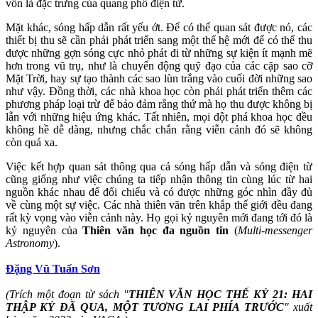
vốn là đặc trưng của quang phổ điện từ.
Mặt khác, sóng hấp dẫn rất yếu ớt. Để có thể quan sát được nó, các
thiết bị thu sẽ cần phải phát triển sang một thế hệ mới để có thể thu
được những gợn sóng cực nhỏ phát đi từ những sự kiện ít mạnh mẽ
hơn trong vũ trụ, như là chuyển động quỹ đạo của các cặp sao cỡ
Mặt Trời, hay sự tạo thành các sao lùn trắng vào cuối đời những sao
như vậy. Đồng thời, các nhà khoa học còn phải phát triển thêm các
phương pháp loại trừ để bảo đảm rằng thứ mà họ thu được không bị
lẫn với những hiệu ứng khác. Tất nhiên, mọi đột phá khoa học đều
không hề dễ dàng, nhưng chắc chắn rằng viễn cảnh đó sẽ không
còn quá xa.
Việc kết hợp quan sát thông qua cả sóng hấp dẫn và sóng điện từ
cũng giống như việc chúng ta tiếp nhận thông tin cùng lúc từ hai
nguồn khác nhau để đối chiếu và có được những góc nhìn đầy đủ
về cùng một sự việc. Các nhà thiên văn trên khắp thế giới đều đang
rất kỳ vọng vào viễn cảnh này. Họ gọi kỷ nguyên mới đang tới đó là
kỷ nguyên của
Thiên văn học đa nguồn tin
(
Multi-messenger
Astronomy
).
Đặng Vũ Tuấn Sơn
(Trích một đoạn từ sách "
THIÊN VĂN HỌC THẾ KỶ 21: HAI
THẬP KỶ ĐÃ QUA, MỘT TƯƠNG LAI PHÍA TRƯỚC
" xuất