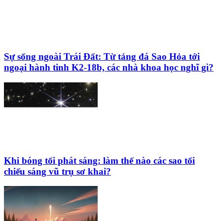
Sự sống ngoài Trái Đất: Từ tảng đá Sao Hỏa tới
ngoại hành tinh K2‑18b, các nhà khoa học nghĩ gì?
Khi bóng tối phát sáng: làm thế nào các sao tối
chiếu sáng vũ trụ sơ khai?