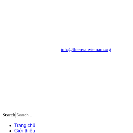
VĂN VÀ VŨ TRỤ
HỌC VIỆT NAM
Vietnam Astronomy and
Cosmology Association (VACA)
Văn phòng: 90b Khương Đình,
quận Thanh Xuân, Hà Nội
Điện thoại: 091.530.1116; Email:
info@thienvanvietnam.org
Mọi bài viết tại đây thuộc bản
quyền của VACA, vui lòng ghi rõ
tên tác giả và nguồn trích
dẫn
Thienvanvietnam.org
khi quý
vị tái sử dụng bất cứ nội dung nào
từ website này.
Search
Trang chủ
Giới thiệu