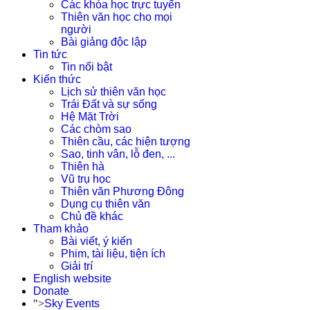
Các khóa học trực tuyến
Thiên văn học cho mọi
người
Bài giảng độc lập
Tin tức
Tin nổi bật
Kiến thức
Lịch sử thiên văn học
Trái Đất và sự sống
Hệ Mặt Trời
Các chòm sao
Thiên cầu, các hiện tượng
Sao, tinh vân, lỗ đen, ...
Thiên hà
Vũ trụ học
Thiên văn Phương Đông
Dụng cụ thiên văn
Chủ đề khác
Tham khảo
Bài viết, ý kiến
Phim, tài liệu, tiện ích
Giải trí
English website
Donate
">
Sky Events