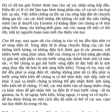
Đã có tới hai giải Nobel được trao cho sự xác nhận sóng hấp dẫn.
Điều đó có lẽ có thể làm bạn hình dung phần nào về vai trò của loại
bức xạ này. Việc kiểm chứng sự tồn tại của sóng hấp dẫn do chuyển
động gia tốc của các khối lượng lớn không chỉ một lần nữa chứng
minh cho lý thuyết của Einstein và khẳng định cho chúng ta về khả
năng biến dạng của không-thời gian, mà còn mang tới một cơ hội
lớn, một kỷ nguyên hoàn toàn mới cho thiên văn học.
Cho tới nay, mọi quan sát của chúng ta vào vũ trụ đều dựa trên cơ
sở sóng điện từ. Sóng điện từ là dòng chuyển động của các hạt
không khối lượng và không điện tích được gọi là các photon, với
nhiều bước sóng khác nhau. Mắt của chúng ta có khả năng ghi nhận
và giải mã một phần của dải bước sóng này thành hình ảnh và màu
sắc, vì thế chúng ta gọi dải bước sóng điện từ đặc biệt đó là ánh
sáng (hay đầy đủ hơn là ánh sáng biểu kiến). Trong vũ trụ, mọi vật
thể đều phát ra sóng điện từ, nhưng không phải tất cả đều phát ra
bước sóng biểu kiến để chúng ta có thể nhìn thấy trực tiếp, một số
khác ở quá xa khiến chúng ta không thể ghi nhận được ánh sáng
biểu kiến tới từ chúng. Vì thế, các nhà thiên văn sử dụng nhiều công
cụ khác nhau để ghi nhận bức xạ điện từ ở mọi bước sóng - từ tia
gamma, tia X, tử ngoại, biểu kiến, hồng ngoại, vi sóng và vô tuyến -
để thu được thông tin một cách đầy đủ nhất có thể về các sao, cụm
sao hay thiên hà trong vũ trụ.