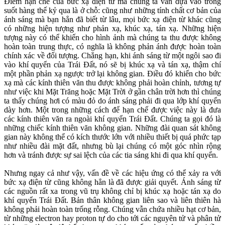
Điểm hạn chế của bức xạ điện từ mà chúng ta vẫn dựa vào trong
suốt hàng thế kỷ qua là ở chỗ: cũng như những tính chất cơ bản của
ánh sáng mà bạn hẳn đã biết từ lâu, mọi bức xạ điện từ khác cũng
có những hiện tượng như phản xạ, khúc xạ, tán xạ. Những hiện
tượng này có thể khiến cho hình ảnh mà chúng ta thu được không
hoàn toàn trung thực, có nghĩa là không phản ánh được hoàn toàn
chính xác về đối tượng. Chẳng hạn, khi ánh sáng từ một ngôi sao đi
vào khí quyển của Trái Đất, nó sẽ bị khúc xạ và tán xạ, thậm chí
một phần phản xạ ngược trở lại không gian. Điều đó khiến cho bức
xạ mà các kính thiên văn thu được không phải hoàn chỉnh, tương tự
như việc khi Mặt Trăng hoặc Mặt Trời ở gần chân trời hơn thì chúng
ta thấy chúng hơi có màu đỏ do ánh sáng phải đi qua lớp khí quyển
dày hơn. Một trong những cách để hạn chế được việc này là đưa
các kính thiên văn ra ngoài khí quyển Trái Đất. Chúng ta gọi đó là
những chiếc kính thiên văn không gian. Những đài quan sát không
gian này không thể có kích thước lớn với nhiều thiết bị quá phức tạp
như nhiều đài mặt đất, nhưng bù lại chúng có một góc nhìn rộng
hơn và tránh được sự sai lệch của các tia sáng khi đi qua khí quyển.
Nhưng ngay cả như vậy, vấn đề về các hiệu ứng có thể xảy ra với
bức xạ điện từ cũng không hẳn là đã được giải quyết. Ánh sáng từ
các nguồn rất xa trong vũ trụ không chỉ bị khúc xạ hoặc tán xạ do
khí quyển Trái Đất. Bản thân không gian liên sao và liên thiên hà
không phải hoàn toàn trống rỗng. Chúng vẫn chứa nhiều hạt cơ bản,
từ những electron hay proton tự do cho tới các nguyên tử và phân tử