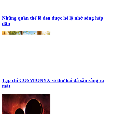
Những quần thể lỗ đen được hé lộ nhờ sóng hấp
dẫn
Tạp chí COSMIONYX số thứ hai đã sẵn sàng ra
mắt