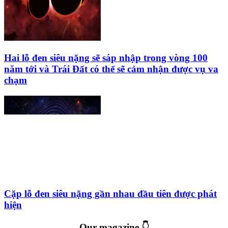
Hai lỗ đen siêu nặng sẽ sáp nhập trong vòng 100
năm tới và Trái Đất có thể sẽ cảm nhận được vụ va
chạm
Cặp lỗ đen siêu nặng gần nhau đầu tiên được phát
hiện
Our magazine 👇