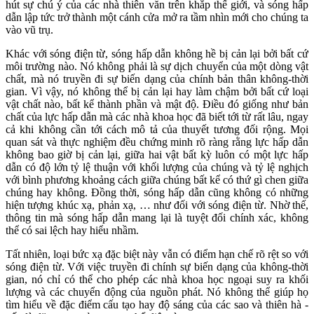
hút sự chú ý của các nhà thiên văn trên khắp thế giới, và sóng hấp
dẫn lập tức trở thành một cánh cửa mở ra tầm nhìn mới cho chúng ta
vào vũ trụ.
Khác với sóng điện từ, sóng hấp dẫn không hề bị cản lại bởi bất cứ
môi trường nào. Nó không phải là sự dịch chuyển của một dòng vật
chất, mà nó truyền đi sự biến dạng của chính bản thân không-thời
gian. Vì vậy, nó không thể bị cản lại hay làm chậm bởi bất cứ loại
vật chất nào, bất kể thành phần và mật độ. Điều đó giống như bản
chất của lực hấp dẫn mà các nhà khoa học đã biết tới từ rất lâu, ngay
cả khi không cần tới cách mô tả của thuyết tương đối rộng. Mọi
quan sát và thực nghiệm đều chứng minh rõ ràng rằng lực hấp dẫn
không bao giờ bị cản lại, giữa hai vật bất kỳ luôn có một lực hấp
dẫn có độ lớn tỷ lệ thuận với khối lượng của chúng và tỷ lệ nghịch
với bình phương khoảng cách giữa chúng bất kể có thứ gì chen giữa
chúng hay không. Đồng thời, sóng hấp dẫn cũng không có những
hiện tượng khúc xạ, phản xạ, … như đối với sóng điện từ. Nhờ thế,
thông tin mà sóng hấp dẫn mang lại là tuyệt đối chính xác, không
thể có sai lệch hay hiểu nhầm.
Tất nhiên, loại bức xạ đặc biệt này vẫn có điểm hạn chế rõ rệt so với
sóng điện từ. Với việc truyền đi chính sự biến dạng của không-thời
gian, nó chỉ có thể cho phép các nhà khoa học ngoại suy ra khối
lượng và các chuyển động của nguồn phát. Nó không thể giúp họ
tìm hiểu về đặc điểm cấu tạo hay độ sáng của các sao và thiên hà -