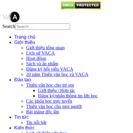
Search
Trang chủ
Giới thiệu
Giới thiệu tổng quan
Lịch sử VACA
Hoạt động
Sách và ấn phẩm
Đăng ký hội viên VACA
20 năm Thiên văn học và VACA
Đào tạo
Thiên văn học cho trẻ em
Giới thiệu / Hợp tác
Đăng ký/nhận thông tin lớp học
Các khóa học trực tuyến
Thiên văn học cho mọi người
Bài giảng độc lập
Tin tức
Tin nổi bật
Kiến thức