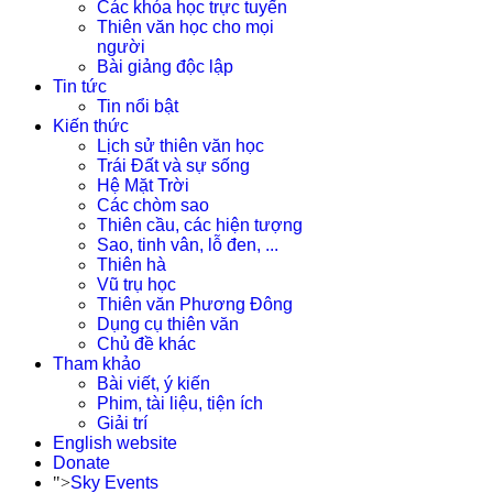
Các khóa học trực tuyến
Thiên văn học cho mọi
người
Bài giảng độc lập
Tin tức
Tin nổi bật
Kiến thức
Lịch sử thiên văn học
Trái Đất và sự sống
Hệ Mặt Trời
Các chòm sao
Thiên cầu, các hiện tượng
Sao, tinh vân, lỗ đen, ...
Thiên hà
Vũ trụ học
Thiên văn Phương Đông
Dụng cụ thiên văn
Chủ đề khác
Tham khảo
Bài viết, ý kiến
Phim, tài liệu, tiện ích
Giải trí
English website
Donate
">
Sky Events