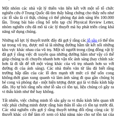
Một nhóm các nhà vật lý thiên văn liên kết với một số tổ chức
nghiên cứu ở Trung Quốc đã tìm thấy bằng chứng cho thấy nếu như
các lỗ sâu là có thật, chúng có thể phóng đại ánh sáng lên 100.000
lần. Trong bài báo công bố trên tạp chí Physical Review Letter,
nhóm nghiên cứu đã mô tả các lý thuyết mà họ phát triển cùng khả
năng sử dụng chúng.
Những nỗ lực lý thuyết trước đây đã gợi ý rằng các
lỗ sâu
có thể tồn
tại trong vũ trụ, được mô tả là những đường hầm tắt kết nối những
khu vực khác nhau của vũ trụ. Một số người trong cộng đồng vật lý
đã gợi ý rằng việc đi xuyên qua những đường hầm như vậy có thể
giúp chúng ta di chuyển nhanh hơn vận tốc ánh sáng (hay chính xác
hơn là đi tắt để tới một vùng khác của vũ trụ nhanh hơn so với
đường đi của ánh sáng). Các nhà thiên văn từ lâu đã biết rằng
trường hấp dẫn của các lỗ đen mạnh tới mức có thể uốn cong
không-thời gian xung quanh và làm ánh sáng đi qua gần chúng bị
bẻ cong và phóng đại - một hiện tượng được gọi là vi thấu kính hấp
dẫn. Họ tự hỏi rằng nếu như lỗ sâu có tồn tại, liệu chúng có gây ra
vi thấu kính như thế hay không.
Tất nhiên, việc chứng minh lỗ sâu gây ra vi thấu kính liên quan tới
việc phải chứng minh được rằng bản thân lỗ sâu có tồn tại trước đã.
Các nhà nghiên cứu gợi ý rằng thuyết tương đối rộng cùng các lý
thuyết khác có thể làm rõ xem có khả năng nào cho sự tồn tại của