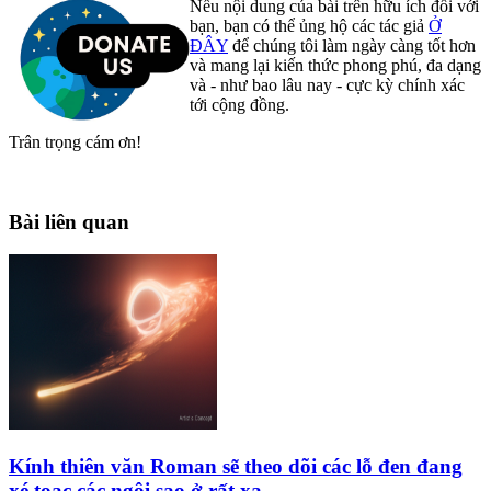
Nếu nội dung của bài trên hữu ích đối với
bạn, bạn có thể ủng hộ các tác giả
Ở
ĐÂY
để chúng tôi làm ngày càng tốt hơn
và mang lại kiến thức phong phú, đa dạng
và - như bao lâu nay - cực kỳ chính xác
tới cộng đồng.
Trân trọng cám ơn!
Bài liên quan
Kính thiên văn Roman sẽ theo dõi các lỗ đen đang
xé toạc các ngôi sao ở rất xa