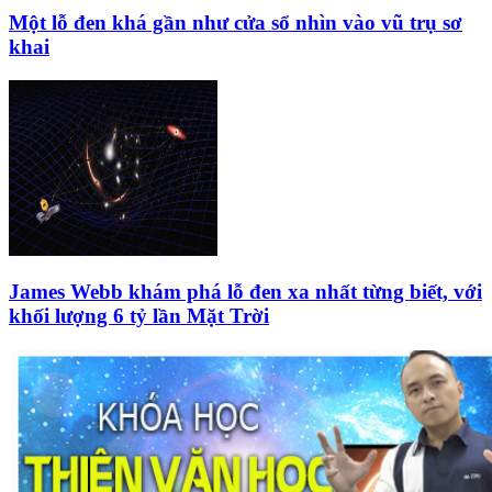
Một lỗ đen khá gần như cửa sổ nhìn vào vũ trụ sơ
khai
James Webb khám phá lỗ đen xa nhất từng biết, với
khối lượng 6 tỷ lần Mặt Trời