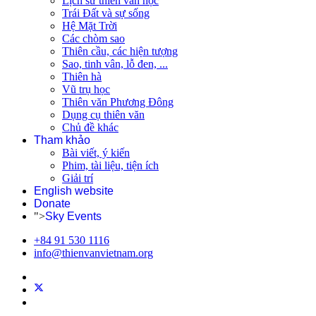
Lịch sử thiên văn học
Trái Đất và sự sống
Hệ Mặt Trời
Các chòm sao
Thiên cầu, các hiện tượng
Sao, tinh vân, lỗ đen, ...
Thiên hà
Vũ trụ học
Thiên văn Phương Đông
Dụng cụ thiên văn
Chủ đề khác
Tham khảo
Bài viết, ý kiến
Phim, tài liệu, tiện ích
Giải trí
English website
Donate
">
Sky Events
+84 91 530 1116
info@thienvanvietnam.org