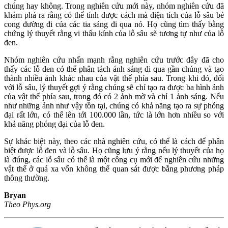
chúng hay không. Trong nghiên cứu mới này, nhóm nghiên cứu đã
khám phá ra rằng có thể tính được cách mà điện tích của lỗ sâu bẻ
cong đường đi của các tia sáng đi qua nó. Họ cũng tìm thấy bằng
chứng lý thuyết rằng vi thấu kính của lỗ sâu sẽ tương tự như của lỗ
đen.
Nhóm nghiên cứu nhấn mạnh rằng nghiên cứu trước đây đã cho
thấy các lỗ đen có thể phân tách ánh sáng đi qua gần chúng và tạo
thành nhiều ảnh khác nhau của vật thể phía sau. Trong khi đó, đối
với lỗ sâu, lý thuyết gợi ý rằng chúng sẽ chỉ tạo ra được ba hình ảnh
của vật thể phía sau, trong đó có 2 ảnh mờ và chỉ 1 ảnh sáng. Nếu
như những ảnh như vậy tồn tại, chúng có khả năng tạo ra sự phóng
đại rất lớn, có thể lên tới 100.000 lần, tức là lớn hơn nhiều so với
khả năng phóng đại của lỗ đen.
Sự khác biệt này, theo các nhà nghiên cứu, có thể là cách để phân
biệt được lỗ đen và lỗ sâu. Họ cũng lưu ý rằng nếu lý thuyết của họ
là đúng, các lỗ sâu có thể là một công cụ mới để nghiên cứu những
vật thể ở quá xa vốn không thể quan sát được bằng phương pháp
thông thường.
Bryan
Theo Phys.org