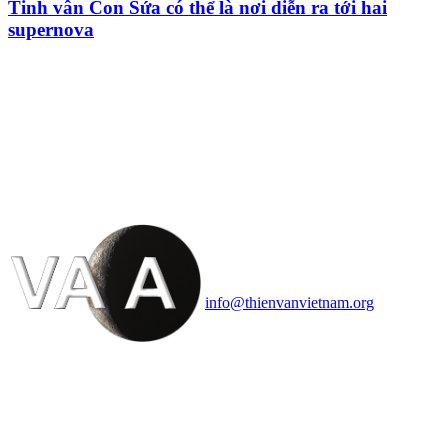
Tinh vân Con Sứa có thể là nơi diễn ra tới hai
supernova
HỘI THIÊN
VĂN VÀ VŨ TRỤ
HỌC VIỆT NAM
Vietnam Astronomy and
Cosmology Association (VACA)
Văn phòng: 90b Khương Đình,
quận Thanh Xuân, Hà Nội
Điện thoại: 091.530.1116; Email:
info@thienvanvietnam.org
Mọi bài viết tại đây thuộc bản
quyền của VACA, vui lòng ghi rõ
tên tác giả và nguồn trích
dẫn
Thienvanvietnam.org
khi quý
vị tái sử dụng bất cứ nội dung nào
từ website này.