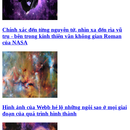
Chính xác đến từng nguyên tử, nhìn xa đến rìa vũ
trụ - bên trong kính thiên văn không gian Roman
của NASA
Hình ảnh của Webb hé lộ những ngôi sao ở mọi giai
đoạn của quá trình hình thành