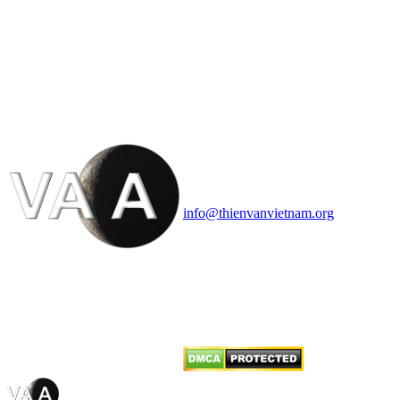
HỘI THIÊN
VĂN VÀ VŨ TRỤ
HỌC VIỆT NAM
Vietnam Astronomy and
Cosmology Association (VACA)
Văn phòng: 90b Khương Đình,
quận Thanh Xuân, Hà Nội
Điện thoại: 091.530.1116; Email:
info@thienvanvietnam.org
Mọi bài viết tại đây thuộc bản
quyền của VACA, vui lòng ghi rõ
tên tác giả và nguồn trích
dẫn
Thienvanvietnam.org
khi quý
vị tái sử dụng bất cứ nội dung nào
từ website này.