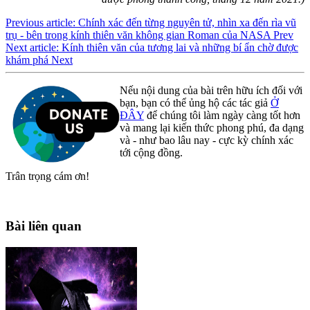
Previous article: Chính xác đến từng nguyên tử, nhìn xa đến rìa vũ
trụ - bên trong kính thiên văn không gian Roman của NASA
Prev
Next article: Kính thiên văn của tương lai và những bí ẩn chờ được
khám phá
Next
Nếu nội dung của bài trên hữu ích đối với
bạn, bạn có thể ủng hộ các tác giả
Ở
ĐÂY
để chúng tôi làm ngày càng tốt hơn
và mang lại kiến thức phong phú, đa dạng
và - như bao lâu nay - cực kỳ chính xác
tới cộng đồng.
Trân trọng cám ơn!
Bài liên quan