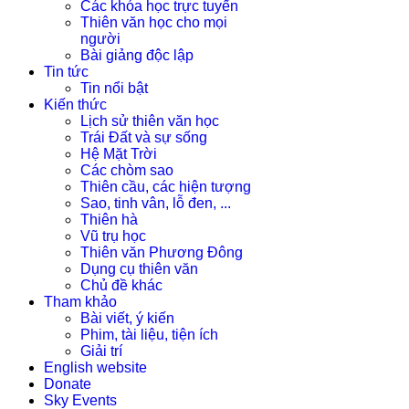
Các khóa học trực tuyến
Thiên văn học cho mọi
người
Bài giảng độc lập
Tin tức
Tin nổi bật
Kiến thức
Lịch sử thiên văn học
Trái Đất và sự sống
Hệ Mặt Trời
Các chòm sao
Thiên cầu, các hiện tượng
Sao, tinh vân, lỗ đen, ...
Thiên hà
Vũ trụ học
Thiên văn Phương Đông
Dụng cụ thiên văn
Chủ đề khác
Tham khảo
Bài viết, ý kiến
Phim, tài liệu, tiện ích
Giải trí
English website
Donate
Sky Events