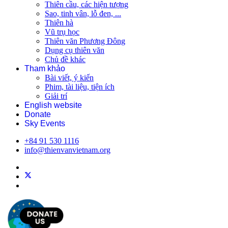
Thiên cầu, các hiện tượng
Sao, tinh vân, lỗ đen, ...
Thiên hà
Vũ trụ học
Thiên văn Phương Đông
Dụng cụ thiên văn
Chủ đề khác
Tham khảo
Bài viết, ý kiến
Phim, tài liệu, tiện ích
Giải trí
English website
Donate
Sky Events
+84 91 530 1116
info@thienvanvietnam.org