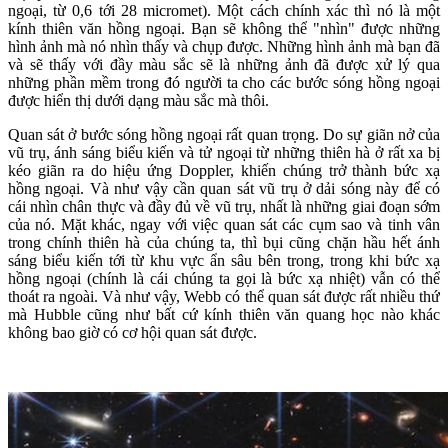
ngoại, từ 0,6 tới 28 micromet). Một cách chính xác thì nó là một
kính thiên văn hồng ngoại. Bạn sẽ không thể "nhìn" được những
hình ảnh mà nó nhìn thấy và chụp được. Những hình ảnh mà bạn đã
và sẽ thấy với đầy màu sắc sẽ là những ảnh đã được xử lý qua
những phần mềm trong đó người ta cho các bước sóng hồng ngoại
được hiển thị dưới dạng màu sắc mà thôi.
Quan sát ở bước sóng hồng ngoại rất quan trọng. Do sự giãn nở của
vũ trụ, ánh sáng biểu kiến và tử ngoại từ những thiên hà ở rất xa bị
kéo giãn ra do hiệu ứng Doppler, khiến chúng trở thành bức xạ
hồng ngoại. Và như vậy cần quan sát vũ trụ ở dải sóng này để có
cái nhìn chân thực và đầy đủ về vũ trụ, nhất là những giai đoạn sớm
của nó. Mặt khác, ngay với việc quan sát các cụm sao và tinh vân
trong chính thiên hà của chúng ta, thì bụi cũng chặn hầu hết ánh
sáng biểu kiến tới từ khu vực ẩn sâu bên trong, trong khi bức xạ
hồng ngoại (chính là cái chúng ta gọi là bức xạ nhiệt) vẫn có thể
thoát ra ngoài. Và như vậy, Webb có thể quan sát được rất nhiều thứ
mà Hubble cũng như bất cứ kính thiên văn quang học nào khác
không bao giờ có cơ hội quan sát được.