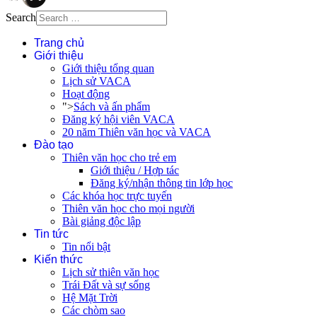
Search
Trang chủ
Giới thiệu
Giới thiệu tổng quan
Lịch sử VACA
Hoạt động
">
Sách và ấn phẩm
Đăng ký hội viên VACA
20 năm Thiên văn học và VACA
Đào tạo
Thiên văn học cho trẻ em
Giới thiệu / Hợp tác
Đăng ký/nhận thông tin lớp học
Các khóa học trực tuyến
Thiên văn học cho mọi người
Bài giảng độc lập
Tin tức
Tin nổi bật
Kiến thức
Lịch sử thiên văn học
Trái Đất và sự sống
Hệ Mặt Trời
Các chòm sao