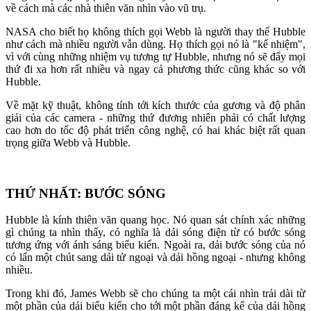
về cách mà các nhà thiên văn nhìn vào vũ trụ.
NASA cho biết họ không thích gọi Webb là người thay thế Hubble
như cách mà nhiều người vẫn dùng. Họ thích gọi nó là "kế nhiệm",
vì với cùng những nhiệm vụ tương tự Hubble, nhưng nó sẽ đẩy mọi
thứ đi xa hơn rất nhiều và ngay cả phương thức cũng khác so với
Hubble.
Về mặt kỹ thuật, không tính tới kích thước của gương và độ phân
giải của các camera - những thứ đương nhiên phải có chất lượng
cao hơn do tốc độ phát triển công nghệ, có hai khác biệt rất quan
trọng giữa Webb và Hubble.
THỨ NHẤT: BƯỚC SÓNG
Hubble là kính thiên văn quang học. Nó quan sát chính xác những
gì chúng ta nhìn thấy, có nghĩa là dải sóng điện từ có bước sóng
tương ứng với ánh sáng biểu kiến. Ngoài ra, dải bước sóng của nó
có lấn một chút sang dải tử ngoại và dải hồng ngoại - nhưng không
nhiều.
Trong khi đó, James Webb sẽ cho chúng ta một cái nhìn trải dài từ
một phần của dải biểu kiến cho tới một phần đáng kể của dải hồng