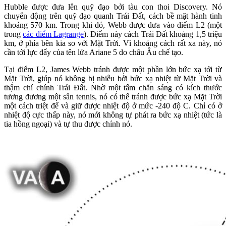
Hubble được đưa lên quỹ đạo bởi tàu con thoi Discovery. Nó
chuyển động trên quỹ đạo quanh Trái Đất, cách bề mặt hành tinh
khoảng 570 km. Trong khi đó, Webb được đưa vào điểm L2 (một
trong
các điểm Lagrange
). Điểm này cách Trái Đất khoảng 1,5 triệu
km, ở phía bên kia so với Mặt Trời. Vì khoảng cách rất xa này, nó
cần tới lực đẩy của tên lửa Ariane 5 do châu Âu chế tạo.
Tại điểm L2, James Webb tránh được một phần lớn bức xạ tới từ
Mặt Trời, giúp nó không bị nhiễu bởi bức xạ nhiệt từ Mặt Trời và
thậm chí chính Trái Đất. Nhờ một tấm chắn sáng có kích thước
tương đương một sân tennis, nó có thể tránh được bức xạ Mặt Trời
một cách triệt để và giữ được nhiệt độ ở mức -240 độ C. Chỉ có ở
nhiệt độ cực thấp này, nó mới không tự phát ra bức xạ nhiệt (tức là
tia hồng ngoại) và tự thu được chính nó.