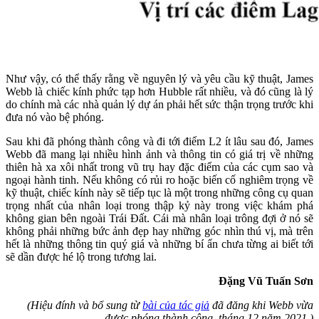
Như vậy, có thể thấy rằng về nguyên lý và yêu cầu kỹ thuật, James
Webb là chiếc kính phức tạp hơn Hubble rất nhiều, và đó cũng là lý
do chính mà các nhà quản lý dự án phải hết sức thận trọng trước khi
đưa nó vào bệ phóng.
Sau khi đã phóng thành công và đi tới điểm L2 ít lâu sau đó, James
Webb đã mang lại nhiều hình ảnh và thông tin có giá trị về những
thiên hà xa xôi nhất trong vũ trụ hay đặc điểm của các cụm sao và
ngoại hành tinh. Nếu không có rủi ro hoặc biến cố nghiêm trọng về
kỹ thuật, chiếc kính này sẽ tiếp tục là một trong những công cụ quan
trọng nhất của nhân loại trong thập kỷ này trong việc khám phá
không gian bên ngoài Trái Đất. Cái mà nhân loại trông đợi ở nó sẽ
không phải những bức ảnh đẹp hay những góc nhìn thú vị, mà trên
hết là những thông tin quý giá và những bí ẩn chưa từng ai biết tới
sẽ dần được hé lộ trong tương lai.
Đặng Vũ Tuấn Sơn
(Hiệu đính và bổ sung từ
bài của tác giả
đã đăng khi Webb vừa
được phóng thành công, tháng 12 năm 2021.)