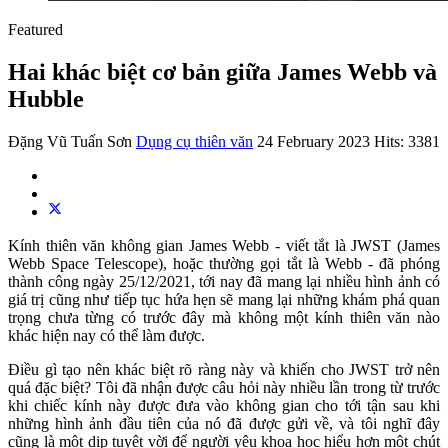
Featured
Hai khác biệt cơ bản giữa James Webb và
Hubble
Đặng Vũ Tuấn Sơn
Dụng cụ thiên văn
24 February 2023
Hits: 3381
Kính thiên văn không gian James Webb - viết tắt là JWST (James
Webb Space Telescope), hoặc thường gọi tắt là Webb - đã phóng
thành công ngày 25/12/2021, tới nay đã mang lại nhiều hình ảnh có
giá trị cũng như tiếp tục hứa hẹn sẽ mang lại những khám phá quan
trọng chưa từng có trước đây mà không một kính thiên văn nào
khác hiện nay có thể làm được.
Điều gì tạo nên khác biệt rõ ràng này và khiến cho JWST trở nên
quá đặc biệt? Tôi đã nhận được câu hỏi này nhiều lần trong từ trước
khi chiếc kính này được đưa vào không gian cho tới tận sau khi
những hình ảnh đầu tiên của nó đã được gửi về, và tôi nghĩ đây
cũng là một dịp tuyệt vời để người yêu khoa học hiểu hơn một chút