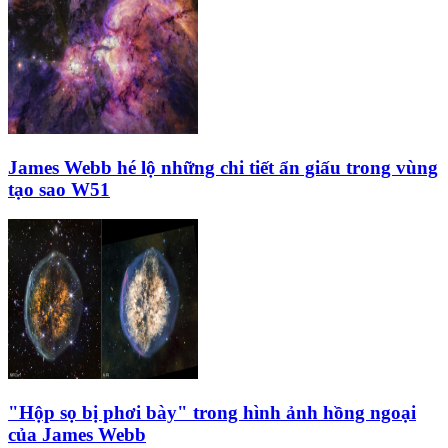
James Webb hé lộ những chi tiết ẩn giấu trong vùng
tạo sao W51
"Hộp sọ bị phơi bày" trong hình ảnh hồng ngoại
của James Webb