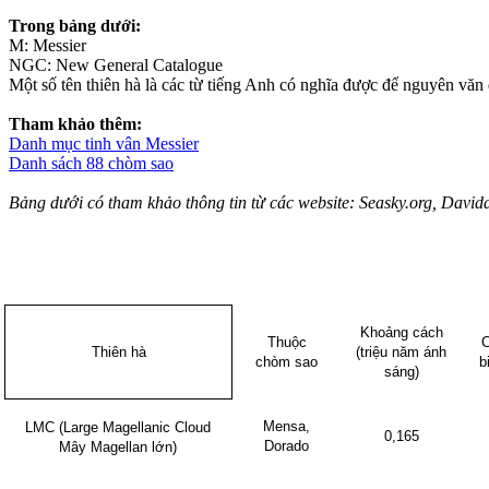
Trong bảng dưới:
M: Messier
NGC: New General Catalogue
Một số tên thiên hà là các từ tiếng Anh có nghĩa được để nguyên văn 
Tham khảo thêm:
Danh mục tinh vân Messier
Danh sách 88 chòm sao
Bảng dưới có tham khảo thông tin từ các website: Seasky.org, Davidd
Khoảng cách
Thuộc
C
Thiên hà
(triệu năm ánh
chòm sao
b
sáng)
Mensa,
LMC (Large Magellanic Cloud
0,165
Dorado
Mây Magellan lớn)