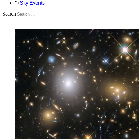
">
Sky Events
Search