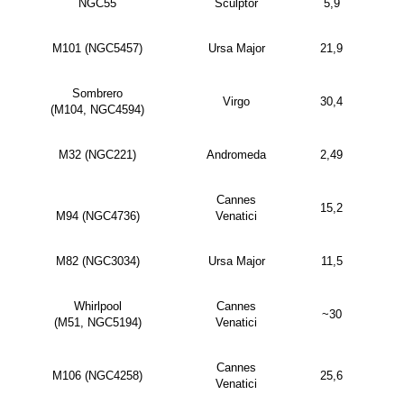
NGC55
Sculptor
5,9
M101 (NGC5457)
Ursa Major
21,9
Sombrero
Virgo
30,4
(M104, NGC4594)
M32 (NGC221)
Andromeda
2,49
Cannes
15,2
M94 (NGC4736)
Venatici
M82 (NGC3034)
Ursa Major
11,5
Whirlpool
Cannes
~30
(M51, NGC5194)
Venatici
Cannes
M106 (NGC4258)
25,6
Venatici