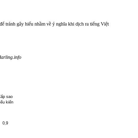
để tránh gây hiểu nhầm về ý nghĩa khi dịch ra tiếng Việt
arling.info
ấp sao
iểu kiến
0,9