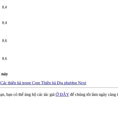
8,4
8,4
8,6
8,6
t này
e: Các thiên hà trong Cụm Thiên hà Địa phương
Next
ạn, bạn có thể ủng hộ các tác giả
Ở ĐÂY
để chúng tôi làm ngày càng t