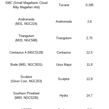
SMC (Small Magellanic Cloud
Tucana
0,195
Mây Magellan nhỏ)
Andromeda
Andromeda
2,6
(M31, NGC224)
Triangulum
Triangulum
2,75
(M33, NGC598)
Centaurus A (NGC5128)
Centaurus
12,5
Bode (M81, NGC3031)
Ursa Major
11,8
Sculptor
Sculptor
12,9
(Silver Coin, NGC253)
Southern Pinwheel
Hydra
14,7
(M83, NGC5236)