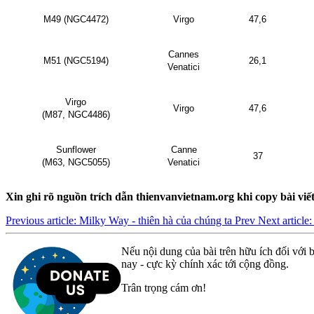
M49 (NGC4472)
Virgo
47,6
Cannes
M51 (NGC5194)
26,1
Venatici
Virgo
Virgo
47,6
(M87, NGC4486)
Sunflower
Canne
37
(M63, NGC5055)
Venatici
Xin ghi rõ nguồn trích dẫn thienvanvietnam.org khi copy bài viế
Previous article: Milky Way - thiên hà của chúng ta
Prev
Next articl
Nếu nội dung của bài trên hữu ích đối với b
nay - cực kỳ chính xác tới cộng đồng.
Trân trọng cám ơn!