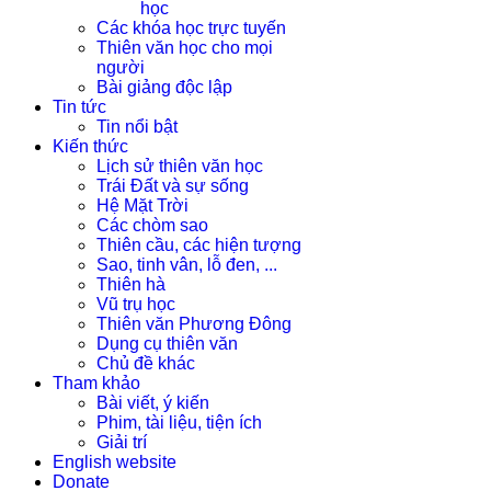
học
Các khóa học trực tuyến
Thiên văn học cho mọi
người
Bài giảng độc lập
Tin tức
Tin nổi bật
Kiến thức
Lịch sử thiên văn học
Trái Đất và sự sống
Hệ Mặt Trời
Các chòm sao
Thiên cầu, các hiện tượng
Sao, tinh vân, lỗ đen, ...
Thiên hà
Vũ trụ học
Thiên văn Phương Đông
Dụng cụ thiên văn
Chủ đề khác
Tham khảo
Bài viết, ý kiến
Phim, tài liệu, tiện ích
Giải trí
English website
Donate