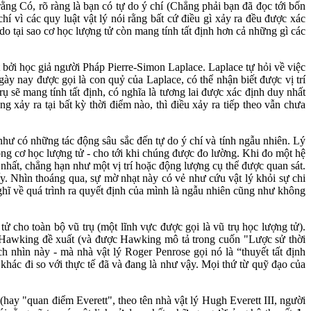
rằng Có, rõ ràng là bạn có tự do ý chí (Chẳng phải bạn đã đọc tới bốn
 vì các quy luật vật lý nói rằng bất cứ điều gì xảy ra đều được xác
 do tại sao cơ học lượng tử còn mang tính tất định hơn cả những gì các
t bởi học giả người Pháp Pierre-Simon Laplace. Laplace tự hỏi về việc
ày nay được gọi là con quỷ của Laplace, có thể nhận biết được vị trí
rụ sẽ mang tính tất định, có nghĩa là tương lai được xác định duy nhất
g xảy ra tại bất kỳ thời điểm nào, thì điều xảy ra tiếp theo vẫn chưa
như có những tác động sâu sắc đến tự do ý chí và tính ngẫu nhiên. Lý
trong cơ học lượng tử - cho tới khi chúng được đo lường. Khi đo một hệ
 nhất, chẳng hạn như một vị trí hoặc động lượng cụ thể được quan sát.
ấy. Nhìn thoáng qua, sự mờ nhạt này có vẻ như cứu vật lý khỏi sự chi
nghĩ về quá trình ra quyết định của mình là ngẫu nhiên cũng như không
 cho toàn bộ vũ trụ (một lĩnh vực được gọi là vũ trụ học lượng tử).
n Hawking đề xuất (và được Hawking mô tả trong cuốn "Lược sử thời
h nhìn này - mà nhà vật lý Roger Penrose gọi nó là “thuyết tất định
hác đi so với thực tế đã và đang là như vậy. Mọi thứ từ quỹ đạo của
(hay "quan điểm Everett", theo tên nhà vật lý Hugh Everett III, người