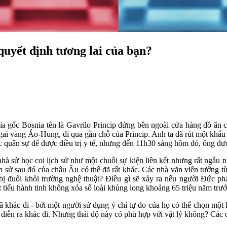
 quyết định tương lai của bạn?
a gốc Bosnia tên là Gavrilo Princip đứng bên ngoài cửa hàng đồ ăn 
ai vàng Áo-Hung, đi qua gần chỗ của Princip. Anh ta đã rút một khẩu 
 quân sự để được điều trị y tế, nhưng đến 11h30 sáng hôm đó, ông đượ
à sử học coi lịch sử như một chuỗi sự kiện liên kết nhưng rất ngẫu n
ch sử sau đó của châu Âu có thể đã rất khác. Các nhà văn viễn tưởng từ
ng bị đuổi khỏi trường nghệ thuật? Điều gì sẽ xảy ra nếu người Đức p
iểu hành tinh không xóa sổ loài khủng long khoảng 65 triệu năm trước 
đã khác đi - bởi một người sử dụng ý chí tự do của họ có thể chọn một
 diễn ra khác đi. Nhưng thái độ này có phù hợp với vật lý không? Các 