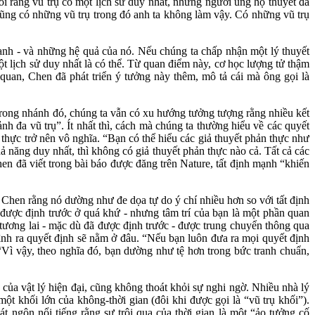
nói rằng vũ trụ có một lịch sử duy nhất, những người ủng hộ thuyết đa
à cũng có những vũ trụ trong đó anh ta không làm vậy. Có những vũ trụ
mạnh - và những hệ quả của nó. Nếu chúng ta chấp nhận một lý thuyết
ột lịch sử duy nhất là có thể. Từ quan điểm này, cơ học lượng tử thậm
n quan, Chen đã phát triển ý tưởng này thêm, mô tả cái mà ông gọi là
 trong nhánh đó, chúng ta vẫn có xu hướng tưởng tượng rằng nhiều kết
h đa vũ trụ”. Ít nhất thì, cách mà chúng ta thường hiểu về các quyết
n thực trở nên vô nghĩa. “Bạn có thể hiểu các giả thuyết phản thực như
hả năng duy nhất, thì không có giả thuyết phản thực nào cả. Tất cả các
en đã viết trong bài báo được đăng trên Nature, tất định mạnh “khiến
i Chen rằng nó dường như đe dọa tự do ý chí nhiều hơn so với tất định
đã được định trước ở quá khứ - nhưng tâm trí của bạn là một phần quan
 tương lai - mặc dù đã được định trước - được trung chuyển thông qua
ình ra quyết định sẽ nằm ở đâu. “Nếu bạn luôn đưa ra mọi quyết định
“Vì vậy, theo nghĩa đó, bạn dường như tệ hơn trong bức tranh chuẩn,
c của vật lý hiện đại, cũng không thoát khỏi sự nghi ngờ. Nhiều nhà lý
một khối lớn của không-thời gian (đôi khi được gọi là “vũ trụ khối”).
t ngôn nổi tiếng rằng sự trôi qua của thời gian là một “ảo tưởng cố