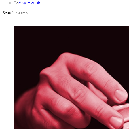
">
Sky Events
Search