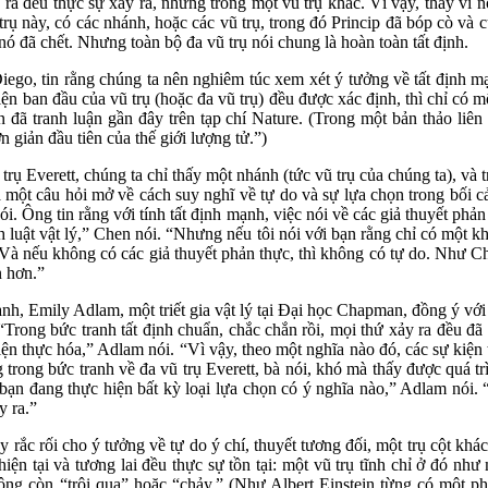
ảy ra đều thực sự xảy ra, nhưng trong một vũ trụ khác. Vì vậy, thay vì 
ũ trụ này, có các nhánh, hoặc các vũ trụ, trong đó Princip đã bóp cò v
ó đã chết. Nhưng toàn bộ đa vũ trụ nói chung là hoàn toàn tất định.
 Diego, tin rằng chúng ta nên nghiêm túc xem xét ý tưởng về tất định 
ện ban đầu của vũ trụ (hoặc đa vũ trụ) đều được xác định, thì chỉ có m
n đã tranh luận gần đây trên tạp chí Nature. (Trong một bản thảo liê
 giản đầu tiên của thế giới lượng tử.”)
trụ Everett, chúng ta chỉ thấy một nhánh (tức vũ trụ của chúng ta), và
 một câu hỏi mở về cách suy nghĩ về tự do và sự lựa chọn trong bối cản
i. Ông tin rằng với tính tất định mạnh, việc nói về các giả thuyết phả
h luật vật lý,” Chen nói. “Nhưng nếu tôi nói với bạn rằng chỉ có một k
 Và nếu không có các giả thuyết phản thực, thì không có tự do. Như Ch
n hơn.”
 mạnh, Emily Adlam, một triết gia vật lý tại Đại học Chapman, đồng ý vớ
t. “Trong bức tranh tất định chuẩn, chắc chắn rồi, mọi thứ xảy ra đều 
iện thực hóa,” Adlam nói. “Vì vậy, theo một nghĩa nào đó, các sự kiện
rong bức tranh về đa vũ trụ Everett, bà nói, khó mà thấy được quá tr
ạn đang thực hiện bất kỳ loại lựa chọn có ý nghĩa nào,” Adlam nói. 
y ra.”
y rắc rối cho ý tưởng về tự do ý chí, thuyết tương đối, một trụ cột khá
iện tại và tương lai đều thực sự tồn tại: một vũ trụ tĩnh chỉ ở đó như 
ng còn “trôi qua” hoặc “chảy.” (Như Albert Einstein từng có một phá