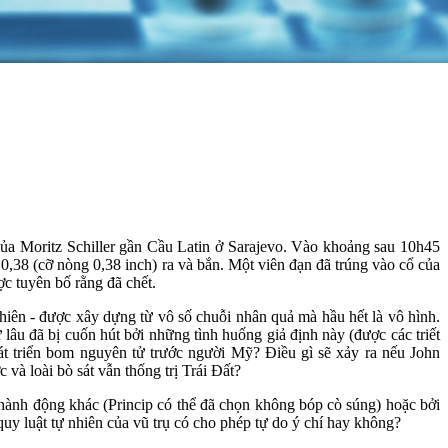
của Moritz Schiller gần Cầu Latin ở Sarajevo. Vào khoảng sau 10h45
0,38 (cỡ nòng 0,38 inch) ra và bắn. Một viên đạn đã trúng vào cổ của
c tuyên bố rằng đã chết.
hiên - được xây dựng từ vô số chuỗi nhân quả mà hầu hết là vô hình.
 lâu đã bị cuốn hút bởi những tình huống giả định này (được các triết
hát triển bom nguyên tử trước người Mỹ? Điều gì sẽ xảy ra nếu John
và loài bò sát vẫn thống trị Trái Đất?
 hành động khác (Princip có thể đã chọn không bóp cò súng) hoặc bởi
quy luật tự nhiên của vũ trụ có cho phép tự do ý chí hay không?