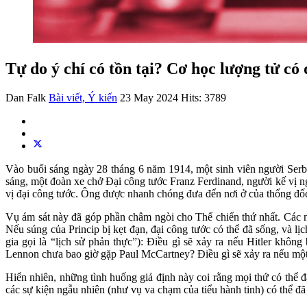
Tự do ý chí có tồn tại? Cơ học lượng tử có
Dan Falk
Bài viết, Ý kiến
23 May 2024
Hits: 3789
Vào buổi sáng ngày 28 tháng 6 năm 1914, một sinh viên người Serbi
sáng, một đoàn xe chở Đại công tước Franz Ferdinand, người kế vị ng
vị đại công tước. Ông được nhanh chóng đưa đến nơi ở của thống đốc
Vụ ám sát này đã góp phần châm ngòi cho Thế chiến thứ nhất. Các nh
Nếu súng của Princip bị kẹt đạn, đại công tước có thể đã sống, và lị
gia gọi là “lịch sử phản thực”): Điều gì sẽ xảy ra nếu Hitler khô
Lennon chưa bao giờ gặp Paul McCartney? Điều gì sẽ xảy ra nếu một t
Hiển nhiên, những tình huống giả định này coi rằng mọi thứ có thể 
các sự kiện ngẫu nhiên (như vụ va chạm của tiểu hành tinh) có thể đã