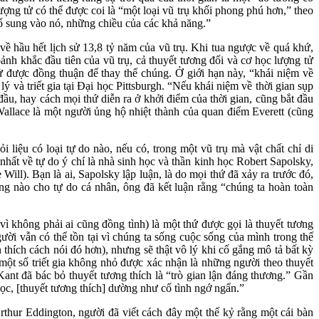
ượng tử có thể được coi là “một loại vũ trụ khối phong phú hơn,” theo
bổ sung vào nó, những chiều của các khả năng.”
 về hầu hết lịch sử 13,8 tỷ năm của vũ trụ. Khi tua ngược về quá khứ,
nh khắc đầu tiên của vũ trụ, cả thuyết tương đối và cơ học lượng tử
ử được đồng thuận để thay thế chúng. Ở giới hạn này, “khái niệm về
và triết gia tại Đại học Pittsburgh. “Nếu khái niệm về thời gian sụp
 đầu, hay cách mọi thứ diễn ra ở khởi điểm của thời gian, cũng bắt đầu
allace là một người ủng hộ nhiệt thành của quan điểm Everett (cũng
 liệu có loại tự do nào, nếu có, trong một vũ trụ mà vật chất chỉ di
hất về tự do ý chí là nhà sinh học và thần kinh học Robert Sapolsky,
ill). Bạn là ai, Sapolsky lập luận, là do mọi thứ đã xảy ra trước đó,
ống nào cho tự do cá nhân, ông đã kết luận rằng “chúng ta hoàn toàn
vì không phải ai cũng đồng tình) là một thứ được gọi là thuyết tương
ười vẫn có thể tồn tại vì chúng ta sống cuộc sống của mình trong thế
 thích cách nói đó hơn), nhưng sẽ thật vô lý khi cố gắng mô tả bất kỳ
một số triết gia không nhỏ được xác nhận là những người theo thuyết
ant đã bác bỏ thuyết tương thích là “trò gian lận đáng thương.” Gần
ọc, [thuyết tương thích] dường như cố tình ngớ ngẩn.”
rthur Eddington, người đã viết cách đây một thế kỷ rằng một cái bàn