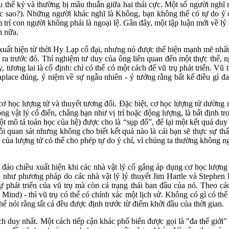
ều thế kỷ và thường bị mâu thuẫn giữa hai thái cực. Một số người nghĩ 
c sao?). Những người khác nghĩ là Không, bạn không thể có tự do ý chí
 trí con người không phải là ngoại lệ. Gần đây, một lập luận mới về lý
n nữa.
ã xuất hiện từ thời Hy Lạp cổ đại, nhưng nó được thể hiện mạnh mẽ nhấ
 ra trước đó. Thí nghiệm tư duy của ông liên quan đến một thực thể, ng
tương lai là cố định: chỉ có thể có một cách để vũ trụ phát triển. Vũ t
place đúng, ý niệm về sự ngẫu nhiên - ý tưởng rằng bất kể điều gì đan
ơ học lượng tử và thuyết tương đối. Đặc biệt, cơ học lượng tử dường 
ong vật lý cổ điển, chẳng hạn như vị trí hoặc động lượng, là bất định 
ột mô tả toán học của hệ) được cho là “sụp đổ”, để lại một kết quả duy
ỗi quan sát nhưng không cho biết kết quả nào là cái bạn sẽ thực sự th
nh của lượng tử có thể cho phép tự do ý chí, vì chúng ta thường không 
ảo chiều xuất hiện khi các nhà vật lý cố gắng áp dụng cơ học lượng tử
ạn như phương pháp do các nhà vật lý lý thuyết Jim Hartle và Stephe
ự phát triển của vũ trụ mà còn cả trạng thái ban đầu của nó. Theo các
d) - thì vũ trụ có thể có chính xác một lịch sử. Không có gì có thể k
hể nói rằng tất cả đều được định trước từ điểm khởi đầu của thời gian.
h duy nhất. Một cách tiếp cận khác phổ biến được gọi là "đa thế giới" 