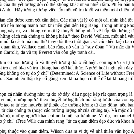
ối của thuyết tương đối có thể không khác nhau nhiều lắm. Phiên bản l
s ở Anh. “Hãy tưởng tượng việc lấy một vũ trụ khối và thêm một chiều 
ian cần được xem xét cẩn thận. Các nhà vật lý có một cái nhìn khá tốt
an trở nên mong manh hơn khi tiến gần đến Big Bang. Trong những khoả
ang xảy ra, và không có một lý thuyết thống nhất về hấp dẫn lượng t
hững cách mà chúng ta không hiểu,” theo David Wallace, một nhà vật lý 
ẫn nói là cách mà mọi thứ thay đổi theo thời gian, và các điều kiện ban
 quan tâm, Wallace cảnh báo rằng nó vẫn là “suy đoán.” Và mặc dù W
arroll), đa vũ trụ Everett vẫn còn gây tranh cãi.
hi cơ học lượng tử và thuyết tương đối xuất hiện, con người đã tự hỏi
rò chơi bi-a vũ trụ không bao giờ kết thúc. Người hoài nghi gần đây n
g không có tự do ý chí" (Determined: A Science of Life without Free W
h ra. Sau nhiều thập kỷ cố gắng xem khoa học có thể để lại khoảng tr
chọn cá nhân dường như tự do (ở đây, dấu ngoặc kép rất quan trọng là 
p vi mô, những người theo thuyết tương thích nói rằng tự do của con ng
ợc tạo ra từ các nguyên tử (hoặc các trường lượng tử dao động, nếu bạn
tử của chúng ta (hoặc các trường lượng tử của chúng ta). Và mặc dù 
răm), những người khác coi nó là một sự tránh né. Ví dụ, Immanuel K
o ý chí" (Free Will) của mình rằng “từ cả quan điểm đạo đức và khoa h
 phụ thuộc vào quan điểm. Wilson đưa ra ví dụ về nhà thiên văn học A