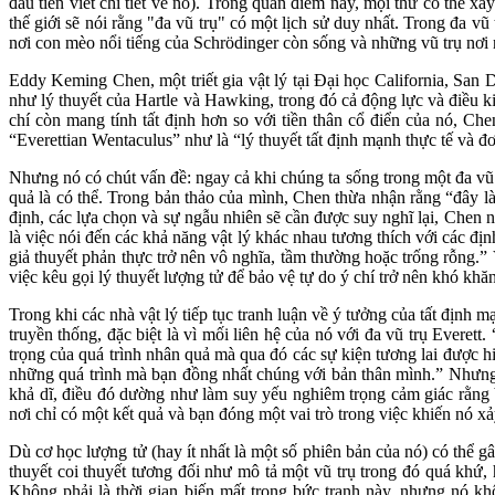
đầu tiên viết chi tiết về nó). Trong quan điểm này, mọi thứ có thể x
thế giới sẽ nói rằng "đa vũ trụ" có một lịch sử duy nhất. Trong đa v
nơi con mèo nổi tiếng của Schrödinger còn sống và những vũ trụ nơi n
Eddy Keming Chen, một triết gia vật lý tại Đại học California, San
như lý thuyết của Hartle và Hawking, trong đó cả động lực và điều ki
chí còn mang tính tất định hơn so với tiền thân cổ điển của nó, Che
“Everettian Wentaculus” như là “lý thuyết tất định mạnh thực tế và đơn
Nhưng nó có chút vấn đề: ngay cả khi chúng ta sống trong một đa vũ 
quả là có thể. Trong bản thảo của mình, Chen thừa nhận rằng “đây là
định, các lựa chọn và sự ngẫu nhiên sẽ cần được suy nghĩ lại, Chen nó
là việc nói đến các khả năng vật lý khác nhau tương thích với các địn
giả thuyết phản thực trở nên vô nghĩa, tầm thường hoặc trống rỗng.”
việc kêu gọi lý thuyết lượng tử để bảo vệ tự do ý chí trở nên khó khă
Trong khi các nhà vật lý tiếp tục tranh luận về ý tưởng của tất định
truyền thống, đặc biệt là vì mối liên hệ của nó với đa vũ trụ Everet
trọng của quá trình nhân quả mà qua đó các sự kiện tương lai được h
những quá trình mà bạn đồng nhất chúng với bản thân mình.” Nhưng t
khả dĩ, điều đó dường như làm suy yếu nghiêm trọng cảm giác rằng b
nơi chỉ có một kết quả và bạn đóng một vai trò trong việc khiến nó xả
Dù cơ học lượng tử (hay ít nhất là một số phiên bản của nó) có thể gâ
thuyết coi thuyết tương đối như mô tả một vũ trụ trong đó quá khứ, h
Không phải là thời gian biến mất trong bức tranh này, nhưng nó khô