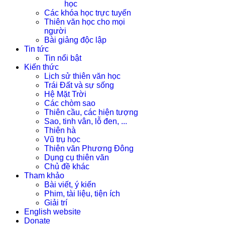
học
Các khóa học trực tuyến
Thiên văn học cho mọi
người
Bài giảng độc lập
Tin tức
Tin nổi bật
Kiến thức
Lịch sử thiên văn học
Trái Đất và sự sống
Hệ Mặt Trời
Các chòm sao
Thiên cầu, các hiện tượng
Sao, tinh vân, lỗ đen, ...
Thiên hà
Vũ trụ học
Thiên văn Phương Đông
Dụng cụ thiên văn
Chủ đề khác
Tham khảo
Bài viết, ý kiến
Phim, tài liệu, tiện ích
Giải trí
English website
Donate