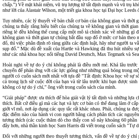
chấp.”) Về mặt khái niệm, vũ trụ lượng tử tất định mạnh và vũ trụ kh
như lời của Alastair Wilson, một triết gia khoa học tại Đại học Leed
Tuy nhiên, các lý thuyết về bản chất cơ bản của không gian và thời g
chúng ta thấy rằng hiểu biết của chúng ta về không gian và thời gi
riêng lẻ đều không thể cung cấp một mô tả chính xác về những gì đ
không gian và thời gian tự chúng bắt đầu sụp đổ ở mức cơ bản theo n
đổ, thì việc phân định rõ ràng giữa các định luật, hãy như người ta v
sụp đổ.” Mặc dù đề xuất của Hartle và Hawking đã thu hút nhiều sự
như các nhà khoa học nổi tiếng David Deutsch, Max Tegmark và Sean C
Hoài nghi về tự do ý chí không phải là điều mới mẻ. Khá lâu trước k
chuyển để phản ứng với các lực giống như những quả bóng trong một t
người có cuốn sách mới nhất với tựa đề "Tất định: Khoa học về sự sốn
cả trong lịch sử cuộc đời của bạn và từ lâu trước khi bạn được sin
không có tự do ý chí,” ông viết trong cuốn sách của mình.
“Giải pháp” được ưa thích để hòa giải vật lý tất định và những lựa 
thích. Bất cứ điều gì mà các hạt và lực cơ bản có thể đang làm ở cấ
giới vĩ mô, nơi áp dụng các quy tắc rất khác nhau. Phải, chúng ta đư
đặc điểm nào của hành vi con người bằng cách phân tích các nguyên 
tương thích (các cuộc thăm dò cho thấy con số này khoảng 60 phần t
đây hơn, nhà thần kinh học Sam Harris đã viết trong cuốn sách "Tự d
Đối với những người theo thuyết tương thích, vấn đề về tự do ý chí