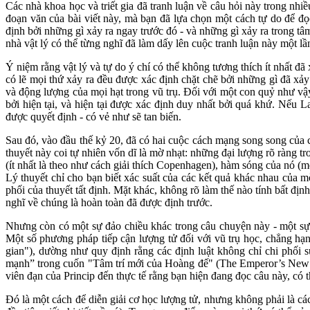
Các nhà khoa học và triết gia đã tranh luận về câu hỏi này trong nhi
đoạn văn của bài viết này, mà bạn đã lựa chọn một cách tự do để đọ
định bởi những gì xảy ra ngay trước đó - và những gì xảy ra trong tâm
nhà vật lý có thể từng nghĩ đã làm dấy lên cuộc tranh luận này một lầ
Ý niệm rằng vật lý và tự do ý chí có thể không tương thích ít nhất đ
có lẽ mọi thứ xảy ra đều được xác định chặt chẽ bởi những gì đã xảy
và động lượng của mọi hạt trong vũ trụ. Đối với một con quỷ như vậy, 
bởi hiện tại, và hiện tại được xác định duy nhất bởi quá khứ. Nếu La
được quyết định - có vẻ như sẽ tan biến.
Sau đó, vào đầu thế kỷ 20, đã có hai cuộc cách mạng song song của c
thuyết này coi tự nhiên vốn dĩ là mờ nhạt: những đại lượng rõ ràng tr
(ít nhất là theo như cách giải thích Copenhagen), hàm sóng của nó (m
Lý thuyết chỉ cho bạn biết xác suất của các kết quả khác nhau của m
phối của thuyết tất định. Mặt khác, không rõ làm thế nào tính bất đị
nghĩ về chúng là hoàn toàn đã được định trước.
Nhưng còn có một sự đảo chiều khác trong câu chuyện này - một sự đ
Một số phương pháp tiếp cận lượng tử đối với vũ trụ học, chẳng h
gian"), dường như quy định rằng các định luật không chỉ chi phối s
mạnh” trong cuốn "Tâm trí mới của Hoàng đế" (The Emperor’s New Min
viên đạn của Princip đến thực tế rằng bạn hiện đang đọc câu này, có t
Đó là một cách để diễn giải cơ học lượng tử, nhưng không phải là các