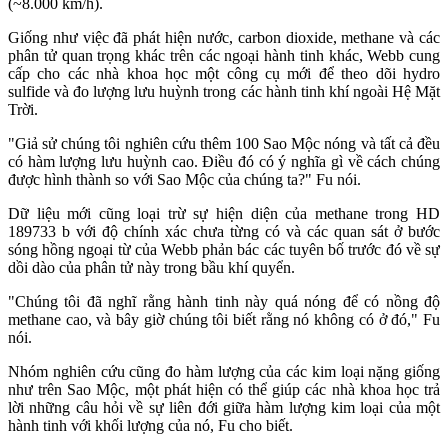
(~8.000 km/h).
Giống như việc đã phát hiện nước, carbon dioxide, methane và các
phân tử quan trọng khác trên các ngoại hành tinh khác, Webb cung
cấp cho các nhà khoa học một công cụ mới để theo dõi hydro
sulfide và đo lượng lưu huỳnh trong các hành tinh khí ngoài Hệ Mặt
Trời.
"Giả sử chúng tôi nghiên cứu thêm 100 Sao Mộc nóng và tất cả đều
có hàm lượng lưu huỳnh cao. Điều đó có ý nghĩa gì về cách chúng
được hình thành so với Sao Mộc của chúng ta?" Fu nói.
Dữ liệu mới cũng loại trừ sự hiện diện của methane trong HD
189733 b với độ chính xác chưa từng có và các quan sát ở bước
sóng hồng ngoại từ của Webb phản bác các tuyên bố trước đó về sự
dồi dào của phân tử này trong bầu khí quyển.
"Chúng tôi đã nghĩ rằng hành tinh này quá nóng để có nồng độ
methane cao, và bây giờ chúng tôi biết rằng nó không có ở đó," Fu
nói.
Nhóm nghiên cứu cũng đo hàm lượng của các kim loại nặng giống
như trên Sao Mộc, một phát hiện có thể giúp các nhà khoa học trả
lời những câu hỏi về sự liên đới giữa hàm lượng kim loại của một
hành tinh với khối lượng của nó, Fu cho biết.