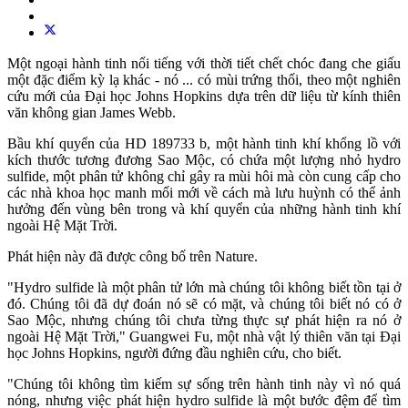
Một ngoại hành tinh nổi tiếng với thời tiết chết chóc đang che giấu
một đặc điểm kỳ lạ khác - nó ... có mùi trứng thối, theo một nghiên
cứu mới của Đại học Johns Hopkins dựa trên dữ liệu từ kính thiên
văn không gian James Webb.
Bầu khí quyển của HD 189733 b, một hành tinh khí khổng lồ với
kích thước tương đương Sao Mộc, có chứa một lượng nhỏ hydro
sulfide, một phân tử không chỉ gây ra mùi hôi mà còn cung cấp cho
các nhà khoa học manh mối mới về cách mà lưu huỳnh có thể ảnh
hưởng đến vùng bên trong và khí quyển của những hành tinh khí
ngoài Hệ Mặt Trời.
Phát hiện này đã được công bố trên Nature.
"Hydro sulfide là một phân tử lớn mà chúng tôi không biết tồn tại ở
đó. Chúng tôi đã dự đoán nó sẽ có mặt, và chúng tôi biết nó có ở
Sao Mộc, nhưng chúng tôi chưa từng thực sự phát hiện ra nó ở
ngoài Hệ Mặt Trời," Guangwei Fu, một nhà vật lý thiên văn tại Đại
học Johns Hopkins, người đứng đầu nghiên cứu, cho biết.
"Chúng tôi không tìm kiếm sự sống trên hành tinh này vì nó quá
nóng, nhưng việc phát hiện hydro sulfide là một bước đệm để tìm