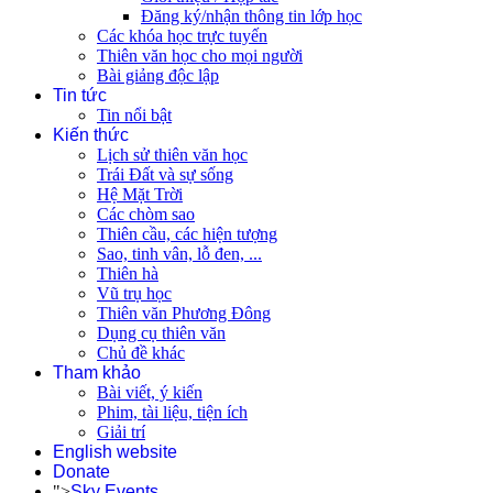
Đăng ký/nhận thông tin lớp học
Các khóa học trực tuyến
Thiên văn học cho mọi người
Bài giảng độc lập
Tin tức
Tin nổi bật
Kiến thức
Lịch sử thiên văn học
Trái Đất và sự sống
Hệ Mặt Trời
Các chòm sao
Thiên cầu, các hiện tượng
Sao, tinh vân, lỗ đen, ...
Thiên hà
Vũ trụ học
Thiên văn Phương Đông
Dụng cụ thiên văn
Chủ đề khác
Tham khảo
Bài viết, ý kiến
Phim, tài liệu, tiện ích
Giải trí
English website
Donate
">
Sky Events