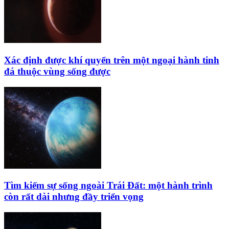
Xác định được khí quyển trên một ngoại hành tinh
đá thuộc vùng sống được
Tìm kiếm sự sống ngoài Trái Đất: một hành trình
còn rất dài nhưng đầy triển vọng