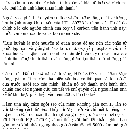
thấy phân tử này trên các hành tinh khác và hiểu rõ hơn về cách mà
các loại hành tinh khác nhau hình thành."
Ngoài việc phát hiện hydro sulfide và đo lường tổng quát về lượng
lưu huỳnh trong khí quyển của HD 189733 b, nhóm của Fu đã đo
chính xác các nguồn chính của oxy và carbon trên hành tinh này:
nước, carbon dioxide và carbon monoxide.
"Lưu huỳnh là một nguyên tố quan trọng để tạo nên các phân tử
phức tạp hơn, và giống như carbon, nitơ, oxy và phosphate, các nhà
khoa học cần nghiên cứu nó nhiều hơn để hiểu đầy đủ cách mà các
hành tinh được hình thành và chúng được tạo thành từ những gì,"
Fu nói.
Cách Trái Đất chỉ 64 năm ánh sáng, HD 189733 b là "Sao Mộc
nóng" gần nhất mà các nhà thiên văn học có thể quan sát khi nó đi
qua trước ngôi sao của mình, khiến nó trở thành một hành tinh
chuẩn cho các nghiên cứu chi tiết về khí quyển của ngoại hành tinh
kể từ khi được phát hiện vào năm 2005, Fu cho biết.
Hành tinh này cách ngôi sao của mình khoảng gần hơn 13 lần so
với khoảng cách từ Sao Thủy tới Mặt Trời và chỉ mất khoảng hai
ngày Trái Đất để hoàn thành một vòng quỹ đạo. Nó có nhiệt độ lên
tới 1.700 độ F (927 độ C) và nổi tiếng với thời tiết khắc nghiệt, bao
gồm mưa kính thổi ngang theo gió ở vận tốc tới 5000 dặm mỗi giờ