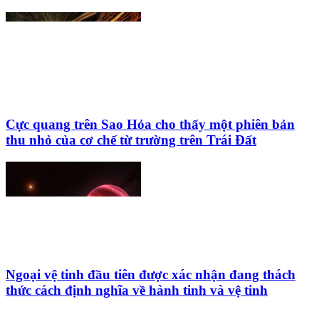
Cực quang trên Sao Hỏa cho thấy một phiên bản
thu nhỏ của cơ chế từ trường trên Trái Đất
Ngoại vệ tinh đầu tiên được xác nhận đang thách
thức cách định nghĩa về hành tinh và vệ tinh