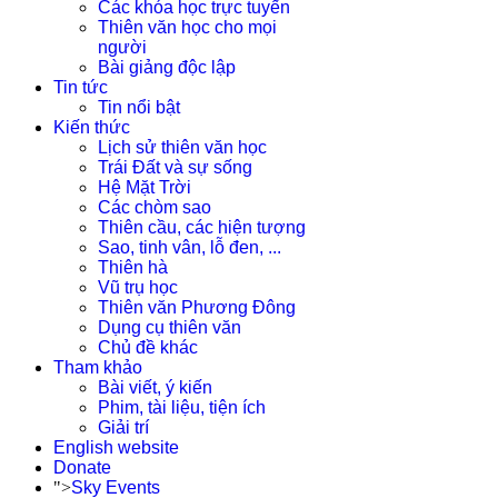
Các khóa học trực tuyến
Thiên văn học cho mọi
người
Bài giảng độc lập
Tin tức
Tin nổi bật
Kiến thức
Lịch sử thiên văn học
Trái Đất và sự sống
Hệ Mặt Trời
Các chòm sao
Thiên cầu, các hiện tượng
Sao, tinh vân, lỗ đen, ...
Thiên hà
Vũ trụ học
Thiên văn Phương Đông
Dụng cụ thiên văn
Chủ đề khác
Tham khảo
Bài viết, ý kiến
Phim, tài liệu, tiện ích
Giải trí
English website
Donate
">
Sky Events