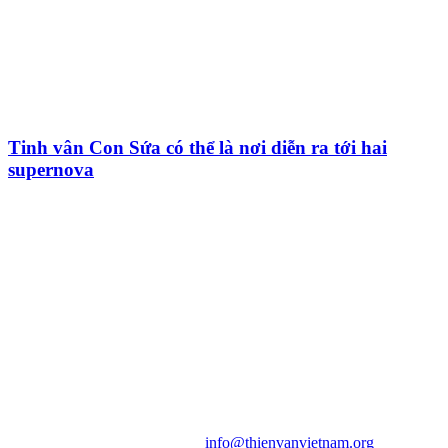
Tinh vân Con Sứa có thể là nơi diễn ra tới hai
supernova
HỘI THIÊN
VĂN VÀ VŨ TRỤ
HỌC VIỆT NAM
Vietnam Astronomy and
Cosmology Association (VACA)
Văn phòng: 90b Khương Đình,
quận Thanh Xuân, Hà Nội
Điện thoại: 091.530.1116; Email:
info@thienvanvietnam.org