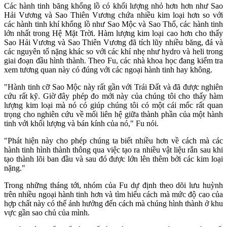
Các hành tinh băng khổng lồ có khối lượng nhỏ hơn hơn như Sao
Hải Vương và Sao Thiên Vương chứa nhiều kim loại hơn so với
các hành tinh khí khổng lồ như Sao Mộc và Sao Thổ, các hành tinh
lớn nhất trong Hệ Mặt Trời. Hàm lượng kim loại cao hơn cho thấy
Sao Hải Vương và Sao Thiên Vương đã tích lũy nhiều băng, đá và
các nguyên tố nặng khác so với các khí nhẹ như hydro và heli trong
giai đoạn đầu hình thành. Theo Fu, các nhà khoa học đang kiểm tra
xem tương quan này có đúng với các ngoại hành tinh hay không.
"Hành tinh cỡ Sao Mộc này rất gần với Trái Đất và đã được nghiên
cứu rất kỹ. Giờ đây phép đo mới này của chúng tôi cho thấy hàm
lượng kim loại mà nó có giúp chúng tôi có một cái mốc rất quan
trọng cho nghiên cứu về mối liên hệ giữa thành phần của một hành
tinh với khối lượng và bán kính của nó," Fu nói.
"Phát hiện này cho phép chúng ta biết nhiều hơn về cách mà các
hành tinh hình thành thông qua việc tạo ra nhiều vật liệu rắn sau khi
tạo thành lõi ban đầu và sau đó được lớn lên thêm bởi các kim loại
nặng."
Trong những tháng tới, nhóm của Fu dự định theo dõi lưu huỳnh
trên nhiều ngoại hành tinh hơn và tìm hiểu cách mà mức độ cao của
hợp chất này có thể ảnh hưởng đến cách mà chúng hình thành ở khu
vực gần sao chủ của mình.