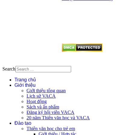
Mọi bài viết tại đây thuộc bản
quyền của VACA, vui lòng ghi rõ
tên tác giả và nguồn trích
dẫn
Thienvanvietnam.org
khi quý
vị tái sử dụng bất cứ nội dung nào
từ website này.
Search
Trang chủ
Giới thiệu
Giới thiệu tổng quan
Lịch sử VACA
Hoạt động
Sách và ấn phẩm
Đăng ký hội viên VACA
20 năm Thiên văn học và VACA
Đào tạo
Thiên văn học cho trẻ em
Giới thiệu / Hợp tác