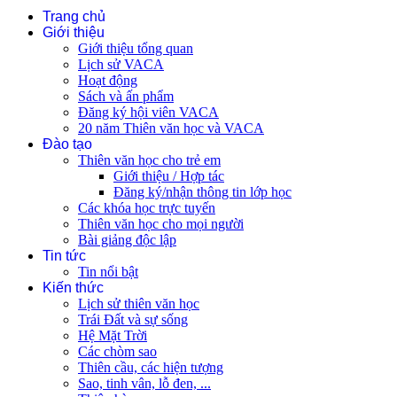
Trang chủ
Giới thiệu
Giới thiệu tổng quan
Lịch sử VACA
Hoạt động
Sách và ấn phẩm
Đăng ký hội viên VACA
20 năm Thiên văn học và VACA
Đào tạo
Thiên văn học cho trẻ em
Giới thiệu / Hợp tác
Đăng ký/nhận thông tin lớp học
Các khóa học trực tuyến
Thiên văn học cho mọi người
Bài giảng độc lập
Tin tức
Tin nổi bật
Kiến thức
Lịch sử thiên văn học
Trái Đất và sự sống
Hệ Mặt Trời
Các chòm sao
Thiên cầu, các hiện tượng
Sao, tinh vân, lỗ đen, ...