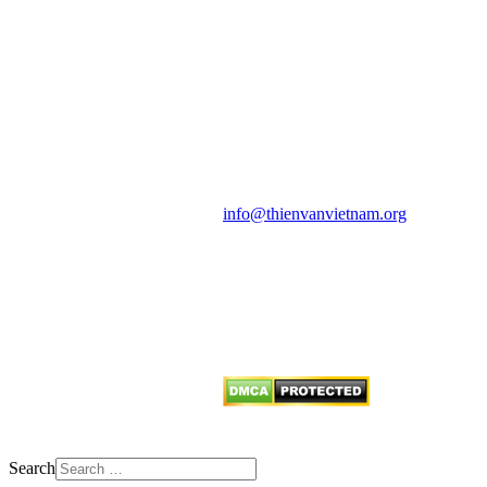
HỘI THIÊN
VĂN VÀ VŨ TRỤ
HỌC VIỆT NAM
Vietnam Astronomy and
Cosmology Association (VACA)
Văn phòng: 90b Khương Đình,
quận Thanh Xuân, Hà Nội
Điện thoại: 091.530.1116; Email:
info@thienvanvietnam.org
Mọi bài viết tại đây thuộc bản
quyền của VACA, vui lòng ghi rõ
tên tác giả và nguồn trích
dẫn
Thienvanvietnam.org
khi quý
vị tái sử dụng bất cứ nội dung nào
từ website này.
Search