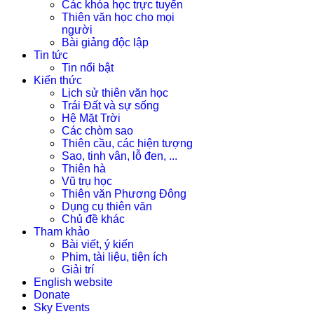
Các khóa học trực tuyến
Thiên văn học cho mọi
người
Bài giảng độc lập
Tin tức
Tin nổi bật
Kiến thức
Lịch sử thiên văn học
Trái Đất và sự sống
Hệ Mặt Trời
Các chòm sao
Thiên cầu, các hiện tượng
Sao, tinh vân, lỗ đen, ...
Thiên hà
Vũ trụ học
Thiên văn Phương Đông
Dụng cụ thiên văn
Chủ đề khác
Tham khảo
Bài viết, ý kiến
Phim, tài liệu, tiện ích
Giải trí
English website
Donate
Sky Events