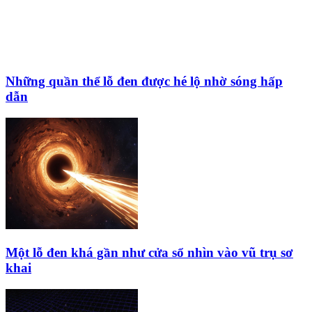
Những quần thể lỗ đen được hé lộ nhờ sóng hấp
dẫn
Một lỗ đen khá gần như cửa sổ nhìn vào vũ trụ sơ
khai