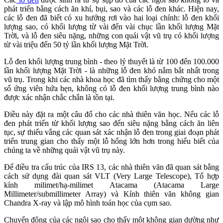
phát triển bằng cách ăn khí, bụi, sao và các lỗ đen khác. Hiện nay,
các lỗ đen đã biết có xu hướng rơi vào hai loại chính: lỗ đen khối
lượng sao, có khối lượng từ vài đến vài chục lần khối lượng Mặt
Trời, và lỗ đen siêu nặng, những con quái vật vũ trụ có khối lượng
từ vài triệu đến 50 tỷ lần khối lượng Mặt Trời.
Lỗ đen khối lượng trung bình - theo lý thuyết là từ 100 đến 100.000
lần khối lượng Mặt Trời - là những lỗ đen khó nắm bắt nhất trong
vũ trụ. Trong khi các nhà khoa học đã tìm thấy bằng chứng cho một
số ứng viên hứa hẹn, không có lỗ đen khối lượng trung bình nào
được xác nhận chắc chắn là tồn tại.
Điều này đặt ra một câu đố cho các nhà thiên văn học. Nếu các lỗ
đen phát triển từ khối lượng sao đến siêu nặng bằng cách ăn liên
tục, sự thiếu vắng các quan sát xác nhận lỗ đen trong giai đoạn phát
triển trung gian cho thấy một lỗ hổng lớn hơn trong hiểu biết của
chúng ta về những quái vật vũ trụ này.
Để điều tra cấu trúc của IRS 13, các nhà thiên văn đã quan sát bằng
cách sử dụng đài quan sát VLT (Very Large Telescope), Tổ hợp
kính milimet/hạ-milimet Atacama (Atacama Large
Millimeter/submillimeter Array) và Kính thiên văn không gian
Chandra X-ray và lập mô hình toán học của cụm sao.
Chuyển động của các ngôi sao cho thấy một không gian dường như