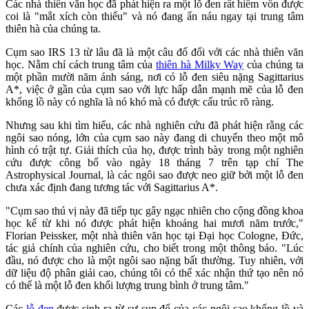
Các nhà thiên văn học đã phát hiện ra một lỗ đen rất hiếm vốn được
coi là "mắt xích còn thiếu" và nó đang ẩn náu ngay tại trung tâm
thiên hà của chúng ta.
Cụm sao IRS 13 từ lâu đã là một câu đố đối với các nhà thiên văn
học. Nằm chỉ cách trung tâm của
thiên hà Milky Way
của chúng ta
một phần mười năm ánh sáng, nơi có lỗ đen siêu nặng Sagittarius
A*, việc ở gần của cụm sao với lực hấp dẫn mạnh mẽ của lỗ đen
khổng lồ này có nghĩa là nó khó mà có được cấu trúc rõ ràng.
Nhưng sau khi tìm hiểu, các nhà nghiên cứu đã phát hiện rằng các
ngôi sao nóng, lớn của cụm sao này đang di chuyển theo một mô
hình có trật tự. Giải thích của họ, được trình bày trong một nghiên
cứu được công bố vào ngày 18 tháng 7 trên tạp chí The
Astrophysical Journal, là các ngôi sao được neo giữ bởi một lỗ đen
chưa xác định đang tương tác với Sagittarius A*.
"Cụm sao thú vị này đã tiếp tục gây ngạc nhiên cho cộng đồng khoa
học kể từ khi nó được phát hiện khoảng hai mươi năm trước,"
Florian Peissker, một nhà thiên văn học tại Đại học Cologne, Đức,
tác giả chính của nghiên cứu, cho biết trong một thông báo. "Lúc
đầu, nó được cho là một ngôi sao nặng bất thường. Tuy nhiên, với
dữ liệu độ phân giải cao, chúng tôi có thể xác nhận thứ tạo nên nó
có thể là một lỗ đen khối lượng trung bình ở trung tâm."
Các
lỗ đen
được sinh ra từ sự sụp đổ của các ngôi sao khổng lồ và