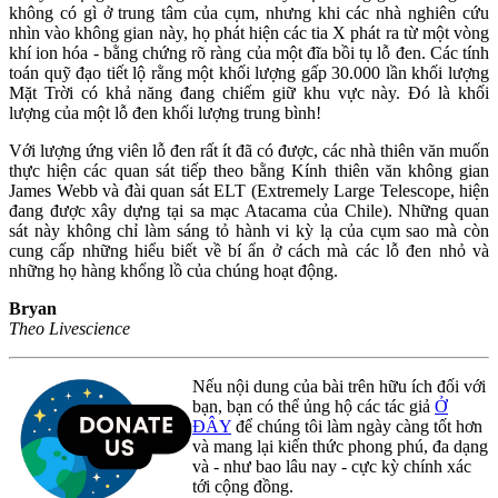
không có gì ở trung tâm của cụm, nhưng khi các nhà nghiên cứu
nhìn vào không gian này, họ phát hiện các tia X phát ra từ một vòng
khí ion hóa - bằng chứng rõ ràng của một đĩa bồi tụ lỗ đen. Các tính
toán quỹ đạo tiết lộ rằng một khối lượng gấp 30.000 lần khối lượng
Mặt Trời có khả năng đang chiếm giữ khu vực này. Đó là khối
lượng của một lỗ đen khối lượng trung bình!
Với lượng ứng viên lỗ đen rất ít đã có được, các nhà thiên văn muốn
thực hiện các quan sát tiếp theo bằng Kính thiên văn không gian
James Webb và đài quan sát ELT (Extremely Large Telescope, hiện
đang được xây dựng tại sa mạc Atacama của Chile). Những quan
sát này không chỉ làm sáng tỏ hành vi kỳ lạ của cụm sao mà còn
cung cấp những hiểu biết về bí ẩn ở cách mà các lỗ đen nhỏ và
những họ hàng khổng lồ của chúng hoạt động.
Bryan
Theo Livescience
Nếu nội dung của bài trên hữu ích đối với
bạn, bạn có thể ủng hộ các tác giả
Ở
ĐÂY
để chúng tôi làm ngày càng tốt hơn
và mang lại kiến thức phong phú, đa dạng
và - như bao lâu nay - cực kỳ chính xác
tới cộng đồng.