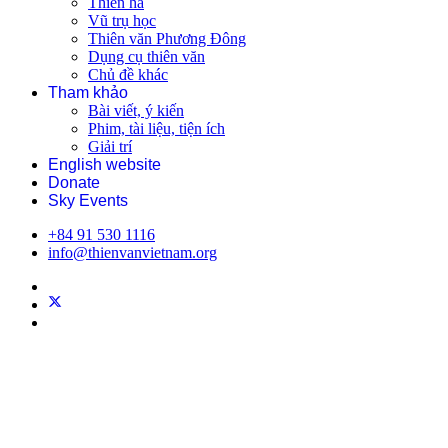
Thiên hà
Vũ trụ học
Thiên văn Phương Đông
Dụng cụ thiên văn
Chủ đề khác
Tham khảo
Bài viết, ý kiến
Phim, tài liệu, tiện ích
Giải trí
English website
Donate
Sky Events
+84 91 530 1116
info@thienvanvietnam.org