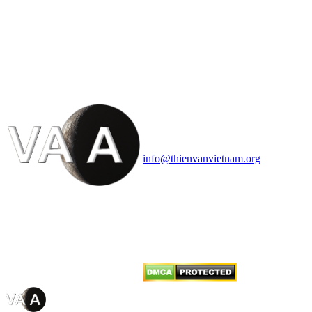
HỘI THIÊN
VĂN VÀ VŨ TRỤ
HỌC VIỆT NAM
Vietnam Astronomy and
Cosmology Association (VACA)
Văn phòng: 90b Khương Đình,
quận Thanh Xuân, Hà Nội
Điện thoại: 091.530.1116; Email:
info@thienvanvietnam.org
Mọi bài viết tại đây thuộc bản
quyền của VACA, vui lòng ghi rõ
tên tác giả và nguồn trích
dẫn
Thienvanvietnam.org
khi quý
vị tái sử dụng bất cứ nội dung nào
từ website này.