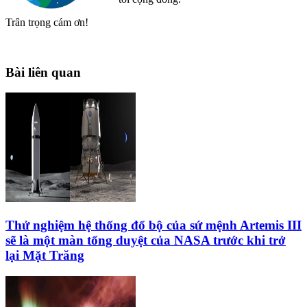
Trân trọng cám ơn!
Bài liên quan
Thử nghiệm hệ thống đổ bộ của sứ mệnh Artemis III
sẽ là một màn tổng duyệt của NASA trước khi trở
lại Mặt Trăng