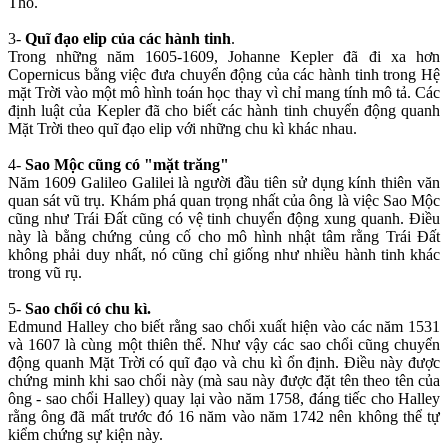
Thổ.
3-
Quĩ đạo elip của các hành tinh
.
Trong những năm 1605-1609, Johanne Kepler đã đi xa hơn
Copernicus bằng việc đưa chuyển động của các hành tinh trong Hệ
mặt Trời vào một mô hình toán học thay vì chỉ mang tính mô tả. Các
định luật của Kepler đã cho biết các hành tinh chuyển động quanh
Mặt Trời theo quĩ đạo elip với những chu kì khác nhau.
4-
Sao Mộc cũng có "mặt trăng"
Năm 1609 Galileo Galilei là người đầu tiên sử dụng kính thiên văn
quan sát vũ trụ. Khám phá quan trọng nhất của ông là việc Sao Mộc
cũng như Trái Đất cũng có vệ tinh chuyển động xung quanh. Điều
này là bằng chứng củng cố cho mô hình nhật tâm rằng Trái Đất
không phải duy nhất, nó cũng chỉ giống như nhiều hành tinh khác
trong vũ rụ.
5-
Sao chổi có chu kì.
Edmund Halley cho biết rằng sao chổi xuất hiện vào các năm 1531
và 1607 là cùng một thiên thể. Như vậy các sao chổi cũng chuyển
động quanh Mặt Trời có quĩ đạo và chu kì ổn định. Điều này được
chứng minh khi sao chổi này (mà sau này được đặt tên theo tên của
ông - sao chổi Halley) quay lại vào năm 1758, đáng tiếc cho Halley
rằng ông đã mất trước đó 16 năm vào năm 1742 nên không thể tự
kiểm chứng sự kiện này.