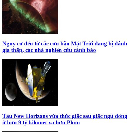
Nguy cơ đến từ các cơn bão Mặt Trời đang bị đánh
giá thấp, các nhà nghiên cứu cảnh báo
Tàu New Horizons vừa thức giấc sau giấc ngủ đông
ở hơn 9 tỷ kilomet xa hơn Pluto