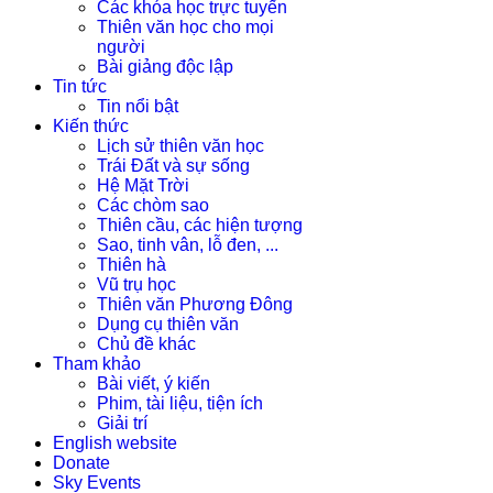
Các khóa học trực tuyến
Thiên văn học cho mọi
người
Bài giảng độc lập
Tin tức
Tin nổi bật
Kiến thức
Lịch sử thiên văn học
Trái Đất và sự sống
Hệ Mặt Trời
Các chòm sao
Thiên cầu, các hiện tượng
Sao, tinh vân, lỗ đen, ...
Thiên hà
Vũ trụ học
Thiên văn Phương Đông
Dụng cụ thiên văn
Chủ đề khác
Tham khảo
Bài viết, ý kiến
Phim, tài liệu, tiện ích
Giải trí
English website
Donate
Sky Events