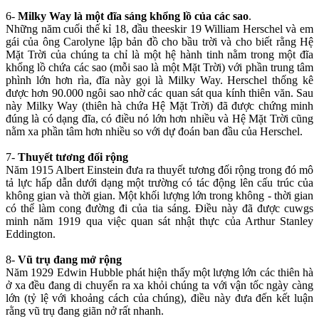
6-
Milky Way là một đĩa sáng khổng lồ của các sao
.
Những năm cuối thế kỉ 18, đầu theeskir 19 William Herschel và em
gái của ông Carolyne lập bản đồ cho bầu trời và cho biết rằng Hệ
Mặt Trời của chúng ta chỉ là một hệ hành tinh nằm trong một đĩa
khổng lồ chứa các sao (mỗi sao là một Mặt Trời) với phần trung tâm
phình lớn hơn rìa, đĩa này gọi là Milky Way. Herschel thống kê
được hơn 90.000 ngôi sao nhờ các quan sát qua kính thiên văn. Sau
này Milky Way (thiên hà chứa Hệ Mặt Trời) đã được chứng minh
đúng là có dạng đĩa, có điều nó lớn hơn nhiều và Hệ Mặt Trời cũng
nằm xa phần tâm hơn nhiều so với dự đoán ban đầu của Herschel.
7-
Thuyết tương đối rộng
Năm 1915 Albert Einstein đưa ra thuyết tương đối rộng trong đó mô
tả lực hấp dẫn dưới dạng một trường có tác động lên cấu trúc của
không gian và thời gian. Một khối lượng lớn trong không - thời gian
có thể làm cong đường đi của tia sáng. Điều này đã được cuwgs
minh năm 1919 qua việc quan sát nhật thực của Arthur Stanley
Eddington.
8-
Vũ trụ đang mở rộng
Năm 1929 Edwin Hubble phát hiện thấy một lượng lớn các thiên hà
ở xa đều đang di chuyển ra xa khỏi chúng ta với vận tốc ngày càng
lớn (tỷ lệ với khoảng cách của chúng), điều này đưa đến kết luận
rằng vũ trụ đang giãn nở rất nhanh.