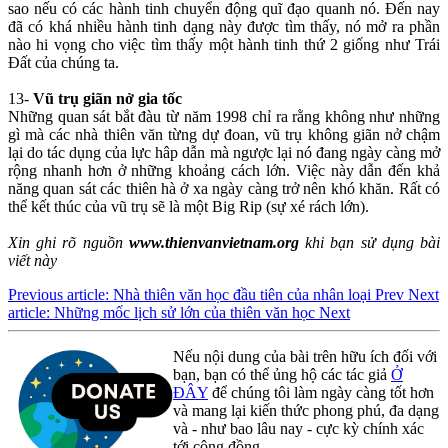
sao nếu có các hành tinh chuyển động quĩ đạo quanh nó. Đến nay
đã có khá nhiều hành tinh dạng này được tìm thấy, nó mở ra phần
nào hi vọng cho việc tìm thấy một hành tinh thứ 2 giống như Trái
Đất của chúng ta.
13-
Vũ trụ giãn nở gia tốc
Những quan sát bắt đàu từ năm 1998 chỉ ra rằng không như những
gì mà các nhà thiên văn từng dự đoan, vũ trụ không giãn nở chậm
lại do tác dụng của lực hâp dẫn mà ngược lại nó đang ngày càng mở
rộng nhanh hơn ở những khoảng cách lớn. Việc này dẫn đến khả
năng quan sát các thiên hà ở xa ngày càng trở nên khó khăn. Rất có
thể kết thúc của vũ trụ sẽ là một Big Rip (sự xé rách lớn).
Xin ghi rõ nguồn
www.thienvanvietnam.org
khi bạn sử dụng bài
viết này
Previous article: Nhà thiên văn học đầu tiên của nhân loại
Prev
Next
article: Những mốc lịch sử lớn của thiên văn học
Next
Nếu nội dung của bài trên hữu ích đối với
bạn, bạn có thể ủng hộ các tác giả
Ở
ĐÂY
để chúng tôi làm ngày càng tốt hơn
và mang lại kiến thức phong phú, đa dạng
và - như bao lâu nay - cực kỳ chính xác
tới cộng đồng.