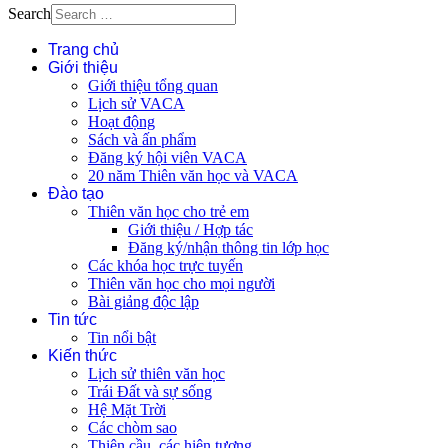
Search
Trang chủ
Giới thiệu
Giới thiệu tổng quan
Lịch sử VACA
Hoạt động
Sách và ấn phẩm
Đăng ký hội viên VACA
20 năm Thiên văn học và VACA
Đào tạo
Thiên văn học cho trẻ em
Giới thiệu / Hợp tác
Đăng ký/nhận thông tin lớp học
Các khóa học trực tuyến
Thiên văn học cho mọi người
Bài giảng độc lập
Tin tức
Tin nổi bật
Kiến thức
Lịch sử thiên văn học
Trái Đất và sự sống
Hệ Mặt Trời
Các chòm sao
Thiên cầu, các hiện tượng