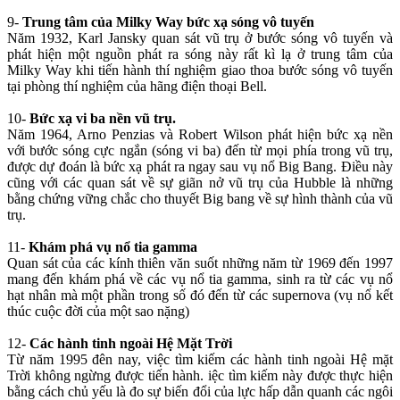
9-
Trung tâm của Milky Way bức xạ sóng vô tuyến
Năm 1932, Karl Jansky quan sát vũ trụ ở bước sóng vô tuyến và
phát hiện một nguồn phát ra sóng này rất kì lạ ở trung tâm của
Milky Way khi tiến hành thí nghiệm giao thoa bước sóng vô tuyến
tại phòng thí nghiệm của hãng điện thoại Bell.
10-
Bức xạ vi ba nền vũ trụ.
Năm 1964, Arno Penzias và Robert Wilson phát hiện bức xạ nền
với bước sóng cực ngắn (sóng vi ba) đến từ mọi phía trong vũ trụ,
được dự đoán là bức xạ phát ra ngay sau vụ nổ Big Bang. Điều này
cũng với các quan sát về sự giãn nở vũ trụ của Hubble là những
bằng chứng vững chắc cho thuyết Big bang về sự hình thành của vũ
trụ.
11-
Khám phá vụ nổ tia gamma
Quan sát của các kính thiên văn suốt những năm từ 1969 đến 1997
mang đến khám phá về các vụ nổ tia gamma, sinh ra từ các vụ nổ
hạt nhân mà một phần trong số đó đến từ các supernova (vụ nổ kết
thúc cuộc đời của một sao nặng)
12-
Các hành tinh ngoài Hệ Mặt Trời
Từ năm 1995 đên nay, việc tìm kiếm các hành tinh ngoài Hệ mặt
Trời không ngừng được tiến hành. iệc tìm kiếm này được thực hiện
bằng cách chủ yếu là đo sự biến đổi của lực hấp dẫn quanh các ngôi