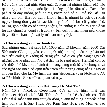
định tính chất và sự liên kết giữa tất cả mọi vật thể trong vũ trụ ...
Hãy dùng một cái nhìn tổng quát để xem lại những khám phá nào
quan trọng nhất trong suốt lịch sử hàng nghìn năm này. Các khám
phá dưới đây không phải những khám phá có qui mô lớn, đầu tư
nhiều chi phí, thiết bị, cũng không hẳn là những kì tích quá kinh
ngạc, chúng đơn giản là các khám phá có thể lớn cũng như nhỏ,
nhưng góp phần cơ bản trong việc giúp chúng ta nhìn rõ hơn về vũ
trụ của chúng ta, cũng vì lí do này, bạn đừng ngạc nhiên nếu không
thấy một số thành tựu vật lý mà bạn mong đợi.
1-
Chuyển động của các hành tinh
:
Sau những quan sát suốt hơn 1000 năm từ khoảng năm 2000 đến
500 trước Công nguyên, con người nhận ra một điều rằng bầu trời
trên đầu chúng ta không hề đứng yên. Nó di chuyển hàng ngày với
những chu kì nhất địn. Nó bắt đầu hé lộ rằng ngoài Trái Đất còn có
các thiên thể khác, các hành tinh trong cùng một hệ với chúng ta và
các ngôi sao khác cố định trên thiên cầu nhưng cũng hàng ngày di
chuyển theo chu kì. Mô hình địa tâm (geocentric) của Ptolemy được
ra đời chính trên cơ sở của quan sát này.
2-
Chuyển động của Trái Đất trong Hệ Mặt Trời
.
Năm 1543, Nicolaus Copernicus đưa ra mô hình nhật tâm
(Heliocentric) cho biết Mặt Trời mới là thiên thể cố định, còn Trái
Đất chỉ là một hành tinh chuyển động quanh nó cũng như các hành
tinh trong hệ là Sao Thủy, Sao Kim, Sao Hỏa, Sao Mộc và Sao