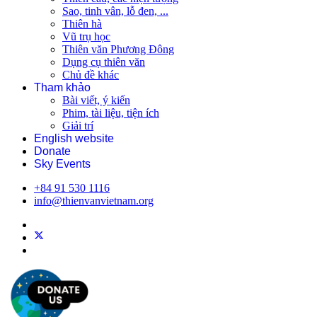
Sao, tinh vân, lỗ đen, ...
Thiên hà
Vũ trụ học
Thiên văn Phương Đông
Dụng cụ thiên văn
Chủ đề khác
Tham khảo
Bài viết, ý kiến
Phim, tài liệu, tiện ích
Giải trí
English website
Donate
Sky Events
+84 91 530 1116
info@thienvanvietnam.org