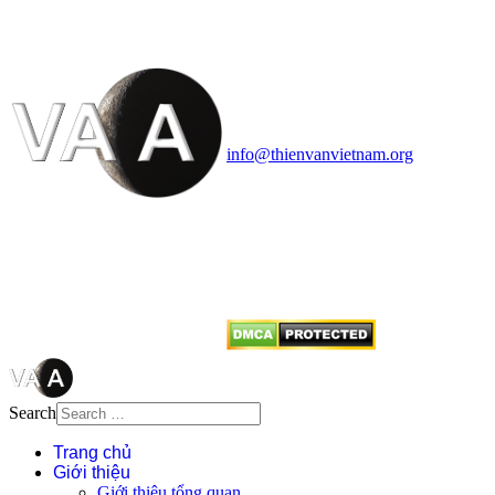
HỌC VIỆT NAM
Vietnam Astronomy and
Cosmology Association (VACA)
Văn phòng: 90b Khương Đình,
quận Thanh Xuân, Hà Nội
Điện thoại: 091.530.1116; Email:
info@thienvanvietnam.org
Mọi bài viết tại đây thuộc bản
quyền của VACA, vui lòng ghi rõ
tên tác giả và nguồn trích
dẫn
Thienvanvietnam.org
khi quý
vị tái sử dụng bất cứ nội dung nào
từ website này.
Search
Trang chủ
Giới thiệu
Giới thiệu tổng quan