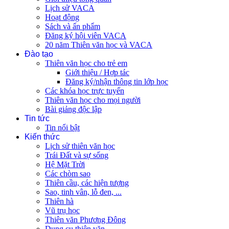
Lịch sử VACA
Hoạt động
Sách và ấn phẩm
Đăng ký hội viên VACA
20 năm Thiên văn học và VACA
Đào tạo
Thiên văn học cho trẻ em
Giới thiệu / Hợp tác
Đăng ký/nhận thông tin lớp học
Các khóa học trực tuyến
Thiên văn học cho mọi người
Bài giảng độc lập
Tin tức
Tin nổi bật
Kiến thức
Lịch sử thiên văn học
Trái Đất và sự sống
Hệ Mặt Trời
Các chòm sao
Thiên cầu, các hiện tượng
Sao, tinh vân, lỗ đen, ...
Thiên hà
Vũ trụ học
Thiên văn Phương Đông
Dụng cụ thiên văn