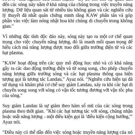
đến các sóng này nằm ở khả năng của chúng trong việc truyền năng
lượng. Dữ liệu quan sát từ nhiều tàu không gian và các nghiên cứu
lý thuyết đã nhất quán chứng minh rằng KAW phân tán và góp
phần vào việc làm nóng nhật hoa khi chúng di chuyển trong không
gian."
Vì những đặc tính độc đáo này, sóng này tạo ra một cơ chế quan
trọng cho việc chuyển năng lượng, đó là manh mối quan trọng để
hiểu cách mà năng lượng được trao đổi giữa trường điện từ và các
hạt plasma.
"KAW hoạt động trên các quy mô động học nhỏ và có khả năng
gây ra các dao động trường điện và từ song song, cho phép chuyển
năng lượng giữa trường sóng và các hạt plasma thông qua hiện
tượng gọi là tương tác Landau," Ayaz nói. "Nghiên cứu hiện tại đã
sử dụng và khám phá cơ chế suy giảm Landau, xảy ra khi các hạt di
chuyển song song với sóng có vận tốc tương đương với vận tốc pha
của sóng."
Suy giảm Landau là sự giảm theo hàm số mũ của các sóng trong
plasma theo thời gian. "Khi các hạt tương tác với sóng, chúng nhận
hoặc mất năng lượng - một điều kiện gọi là 'điều kiện cộng hưởng,'"
Ayaz nói.
"Điều này có thể dẫn đến việc sóng hoặc truyền năng lượng của nó