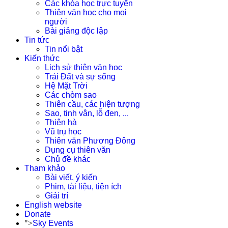
Các khóa học trực tuyến
Thiên văn học cho mọi
người
Bài giảng độc lập
Tin tức
Tin nổi bật
Kiến thức
Lịch sử thiên văn học
Trái Đất và sự sống
Hệ Mặt Trời
Các chòm sao
Thiên cầu, các hiện tượng
Sao, tinh vân, lỗ đen, ...
Thiên hà
Vũ trụ học
Thiên văn Phương Đông
Dụng cụ thiên văn
Chủ đề khác
Tham khảo
Bài viết, ý kiến
Phim, tài liệu, tiện ích
Giải trí
English website
Donate
">
Sky Events