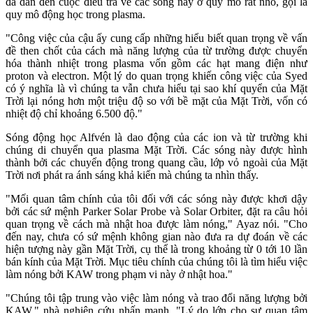
đã dẫn đến cuộc điều tra về các sóng này ở quy mô rất nhỏ, gọi là
quy mô động học trong plasma.
"Công việc của cậu ấy cung cấp những hiểu biết quan trọng về vấn
đề then chốt của cách mà năng lượng của từ trường được chuyển
hóa thành nhiệt trong plasma vốn gồm các hạt mang điện như
proton và electron. Một lý do quan trọng khiến công việc của Syed
có ý nghĩa là vì chúng ta vẫn chưa hiểu tại sao khí quyển của Mặt
Trời lại nóng hơn một triệu độ so với bề mặt của Mặt Trời, vốn có
nhiệt độ chỉ khoảng 6.500 độ."
Sóng động học Alfvén là dao động của các ion và từ trường khi
chúng di chuyển qua plasma Mặt Trời. Các sóng này được hình
thành bởi các chuyển động trong quang cầu, lớp vỏ ngoài của Mặt
Trời nơi phát ra ánh sáng khả kiến mà chúng ta nhìn thấy.
"Mối quan tâm chính của tôi đối với các sóng này được khơi dậy
bởi các sứ mệnh Parker Solar Probe và Solar Orbiter, đặt ra câu hỏi
quan trọng về cách mà nhật hoa được làm nóng," Ayaz nói. "Cho
đến nay, chưa có sứ mệnh không gian nào đưa ra dự đoán về các
hiện tượng này gần Mặt Trời, cụ thể là trong khoảng từ 0 tới 10 lần
bán kính của Mặt Trời. Mục tiêu chính của chúng tôi là tìm hiểu việc
làm nóng bởi KAW trong phạm vi này ở nhật hoa."
"Chúng tôi tập trung vào việc làm nóng và trao đổi năng lượng bởi
KAW," nhà nghiên cứu nhấn mạnh. "Lý do lớn cho sự quan tâm