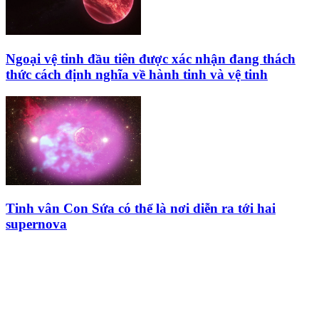
Ngoại vệ tinh đầu tiên được xác nhận đang thách
thức cách định nghĩa về hành tinh và vệ tinh
Tinh vân Con Sứa có thể là nơi diễn ra tới hai
supernova
HỘI THIÊN
VĂN VÀ VŨ TRỤ