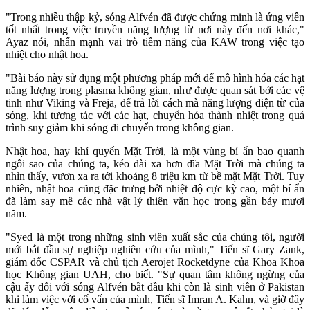
"Trong nhiều thập kỷ, sóng Alfvén đã được chứng minh là ứng viên
tốt nhất trong việc truyền năng lượng từ nơi này đến nơi khác,"
Ayaz nói, nhấn mạnh vai trò tiềm năng của KAW trong việc tạo
nhiệt cho nhật hoa.
"Bài báo này sử dụng một phương pháp mới để mô hình hóa các hạt
năng lượng trong plasma không gian, như được quan sát bởi các vệ
tinh như Viking và Freja, để trả lời cách mà năng lượng điện từ của
sóng, khi tương tác với các hạt, chuyển hóa thành nhiệt trong quá
trình suy giảm khi sóng di chuyển trong không gian.
Nhật hoa, hay khí quyển Mặt Trời, là một vùng bí ẩn bao quanh
ngôi sao của chúng ta, kéo dài xa hơn đĩa Mặt Trời mà chúng ta
nhìn thấy, vươn xa ra tới khoảng 8 triệu km từ bề mặt Mặt Trời. Tuy
nhiên, nhật hoa cũng đặc trưng bởi nhiệt độ cực kỳ cao, một bí ẩn
đã làm say mê các nhà vật lý thiên văn học trong gần bảy mươi
năm.
"Syed là một trong những sinh viên xuất sắc của chúng tôi, người
mới bắt đầu sự nghiệp nghiên cứu của mình," Tiến sĩ Gary Zank,
giám đốc CSPAR và chủ tịch Aerojet Rocketdyne của Khoa Khoa
học Không gian UAH, cho biết. "Sự quan tâm không ngừng của
cậu ấy đối với sóng Alfvén bắt đầu khi còn là sinh viên ở Pakistan
khi làm việc với cố vấn của mình, Tiến sĩ Imran A. Kahn, và giờ đây