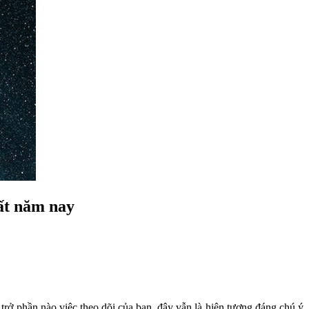
ất năm nay
trở phần nào việc theo dõi của bạn, đây vẫn là hiện tượng đáng chú ý