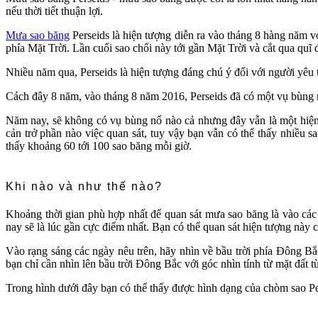
nếu thời tiết thuận lợi.
Mưa sao băng
Perseids là hiện tượng diễn ra vào tháng 8 hàng năm v
phía Mặt Trời. Lần cuối sao chổi này tới gần Mặt Trời và cắt qua quĩ 
Nhiều năm qua, Perseids là hiện tượng đáng chú ý đối với người yêu 
Cách đây 8 năm, vào tháng 8 năm 2016, Perseids đã có một vụ bùng n
Năm nay, sẽ không có vụ bùng nổ nào cả nhưng đây vẫn là một hiện 
cản trở phần nào việc quan sát, tuy vậy bạn vẫn có thể thấy nhiều sao
thấy khoảng 60 tới 100 sao băng mỗi giờ.
Khi nào và như thế nào?
Khoảng thời gian phù hợp nhất để quan sát mưa sao băng là vào các
nay sẽ là lúc gần cực điểm nhất. Bạn có thể quan sát hiện tượng này c
Vào rạng sáng các ngày nêu trên, hãy nhìn về bầu trời phía Đông B
bạn chỉ cần nhìn lên bầu trời Đông Bắc với góc nhìn tính từ mặt đất 
Trong hình dưới đây bạn có thể thấy được hình dạng của chòm sao Pe