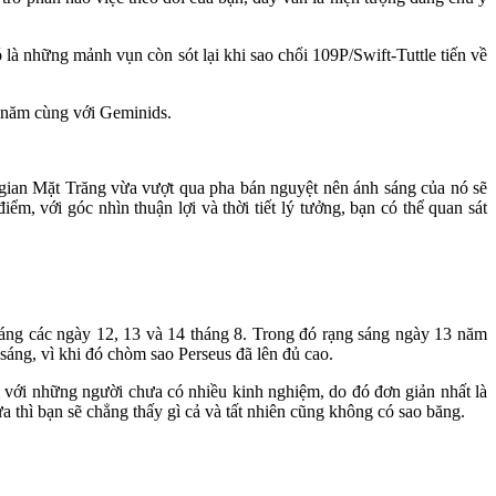
là những mảnh vụn còn sót lại khi sao chổi 109P/Swift-Tuttle tiến về
g năm cùng với Geminids.
 gian Mặt Trăng vừa vượt qua pha bán nguyệt nên ánh sáng của nó sẽ
iểm, với góc nhìn thuận lợi và thời tiết lý tưởng, bạn có thể quan sát
sáng các ngày 12, 13 và 14 tháng 8. Trong đó rạng sáng ngày 13 năm
 sáng, vì khi đó chòm sao Perseus đã lên đủ cao.
 với những người chưa có nhiều kinh nghiệm, do đó đơn giản nhất là
a thì bạn sẽ chẳng thấy gì cả và tất nhiên cũng không có sao băng.