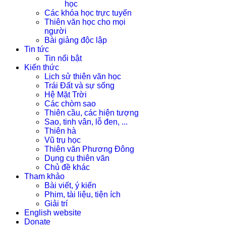
học
Các khóa học trực tuyến
Thiên văn học cho mọi
người
Bài giảng độc lập
Tin tức
Tin nổi bật
Kiến thức
Lịch sử thiên văn học
Trái Đất và sự sống
Hệ Mặt Trời
Các chòm sao
Thiên cầu, các hiện tượng
Sao, tinh vân, lỗ đen, ...
Thiên hà
Vũ trụ học
Thiên văn Phương Đông
Dụng cụ thiên văn
Chủ đề khác
Tham khảo
Bài viết, ý kiến
Phim, tài liệu, tiện ích
Giải trí
English website
Donate