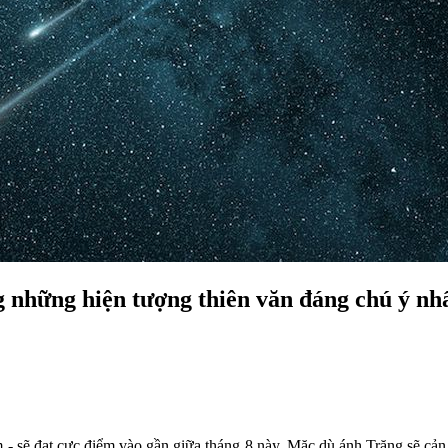
g những hiện tượng thiên văn đáng chú ý nh
- sẽ đạt cực điểm vào gần giữa tháng 8 này. Mặc dù ánh Trăng sẽ cản 