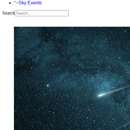
">
Sky Events
Search