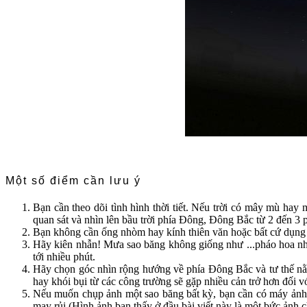
Một số điểm cần lưu ý
Bạn cần theo dõi tình hình thời tiết. Nếu trời có mây mù hay 
quan sát và nhìn lên bầu trời phía Đông, Đông Bắc từ 2 đến 3 p
Bạn không cần ống nhòm hay kính thiên văn hoặc bất cứ dụng c
Hãy kiên nhẫn! Mưa sao băng không giống như ...pháo hoa như 
tới nhiều phút.
Hãy chọn góc nhìn rộng hướng về phía Đông Bắc và tư thế nằm
hay khói bụi từ các công trường sẽ gặp nhiều cản trở hơn đối vớ
Nếu muốn chụp ảnh một sao băng bất kỳ, bạn cần có máy ảnh c
may rủi (Hình ảnh bạn thấy ở đầu bài viết này là một bức ảnh c