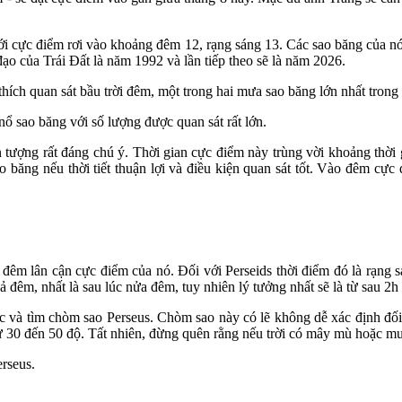
ới cực điểm rơi vào khoảng đêm 12, rạng sáng 13. Các sao băng của nó 
đạo của Trái Đất là năm 1992 và lần tiếp theo sẽ là năm 2026.
thích quan sát bầu trời đêm, một trong hai mưa sao băng lớn nhất tron
ổ sao băng với số lượng được quan sát rất lớn.
tượng rất đáng chú ý. Thời gian cực điểm này trùng vời khoảng thời
 băng nếu thời tiết thuận lợi và điều kiện quan sát tốt. Vào đêm cực đ
 đêm lân cận cực điểm của nó. Đối với Perseids thời điểm đó là rạng 
ả đêm, nhất là sau lúc nửa đêm, tuy nhiên lý tưởng nhất sẽ là từ sau 2h
ắc và tìm chòm sao Perseus. Chòm sao này có lẽ không dễ xác định đối
từ 30 đến 50 độ. Tất nhiên, đừng quên rằng nếu trời có mây mù hoặc mư
rseus.