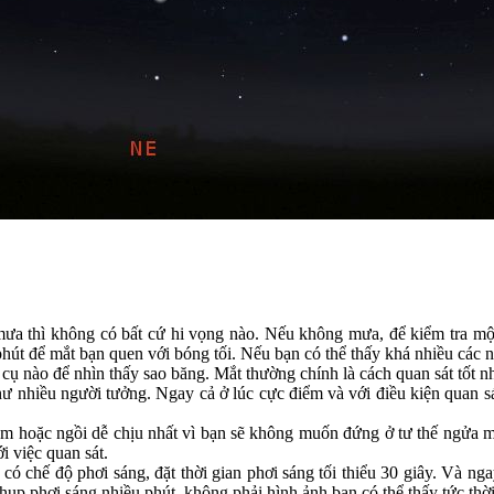
mưa thì không có bất cứ hi vọng nào. Nếu không mưa, để kiểm tra một 
hút để mắt bạn quen với bóng tối. Nếu bạn có thể thấy khá nhiều các ng
ụ nào để nhìn thấy sao băng. Mắt thường chính là cách quan sát tốt nh
nhiều người tưởng. Ngay cả ở lúc cực điểm và với điều kiện quan sát 
 hoặc ngồi dễ chịu nhất vì bạn sẽ không muốn đứng ở tư thế ngửa mặt
i việc quan sát.
ó chế độ phơi sáng, đặt thời gian phơi sáng tối thiểu 30 giây. Và ng
hụp phơi sáng nhiều phút, không phải hình ảnh bạn có thể thấy tức thời