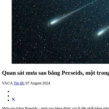
Quan sát mưa sao băng Perseids, một tron
VACA
Tin tức
07 August 2024
Mưa sao băng Perseids - mưa sao băng được coi là lớn nhất hàng năm 