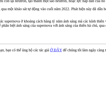
chỉ còn lại neutron, tạo thành một sao neutron, hoặc lực hấp dẫn của n
ua một khảo sát tự động vào cuối năm 2022. Phát hiện này đã dẫn h
các supernova ở khoảng cách hàng tỷ năm ánh sáng mà các kính thiên 
 phân biệt ánh sáng của supernova với ánh sáng của thiên hà chủ, qua đ
ạn, bạn có thể ủng hộ các tác giả
Ở ĐÂY
để chúng tôi làm ngày càng t