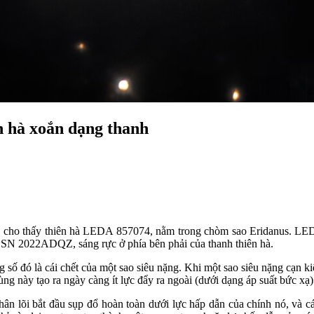
n hà xoắn dạng thanh
ho thấy thiên hà LEDA 857074, nằm trong chòm sao Eridanus. LEDA 
 SN 2022ADQZ, sáng rực ở phía bên phải của thanh thiên hà.
ố đó là cái chết của một sao siêu nặng. Khi một sao siêu nặng cạn kiệ
ng này tạo ra ngày càng ít lực đẩy ra ngoài (dưới dạng áp suất bức xạ)
thân lõi bắt đầu sụp đổ hoàn toàn dưới lực hấp dẫn của chính nó, và c