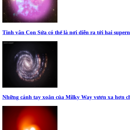
Tinh vân Con Sứa có thể là nơi diễn ra tới hai super
Những cánh tay xoắn của Milky Way vươn xa hơn ch