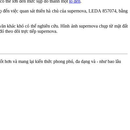
ó có thể lớn đến mức sụp đổ thành một
lỗ đen
.
ọ đến việc quan sát thiên hà chủ của supernova, LEDA 857074, bằng
văn khác khó có thể nghiên cứu. Hình ảnh supernova chụp từ mặt đất
ó theo dõi trực tiếp supernova.
ốt hơn và mang lại kiến thức phong phú, đa dạng và - như bao lâu