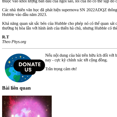
thuộc vào khối lượng ban đầu của ngôi sao, lõi của nó có thể sụp đổ 
Các nhà thiên văn học đã phát hiện supernova SN 2022ADQZ thông q
Hubble vào đầu năm 2023.
Khả năng quan sát sắc bén của Hubble cho phép nó có thể quan sát 
thường bị hòa lẫn với hình ảnh của thiên hà chủ, nhưng Hubble có thể
R.T
Theo Phys.org
Nếu nội dung của bài trên hữu ích đối với b
nay - cực kỳ chính xác tới cộng đồng.
Trân trọng cám ơn!
Bài liên quan