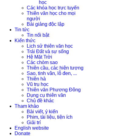
học
Các khóa học trực tuyến
Thiên văn học cho mọi
người
Bài giảng độc lập
Tin tức
Tin nổi bật
Kiến thức
Lịch sử thiên văn học
Trái Đất và sự sống
Hệ Mặt Trời
Các chòm sao
Thiên cầu, các hiện tượng
Sao, tinh vân, lỗ đen, ...
Thiên hà
Vũ trụ học
Thiên văn Phương Đông
Dụng cụ thiên văn
Chủ đề khác
Tham khảo
Bài viết, ý kiến
Phim, tài liệu, tiện ích
Giải trí
English website
Donate