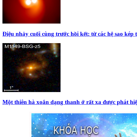
Điệu nhảy cuối cùng trước hồi kết: từ các hệ sao kép 
Một thiên hà xoắn dạng thanh ở rất xa được phát hi