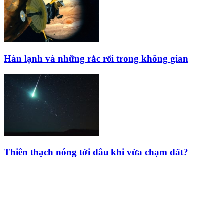
Hàn lạnh và những rắc rối trong không gian
Thiên thạch nóng tới đâu khi vừa chạm đất?
HỘI THIÊN
VĂN VÀ VŨ TRỤ
HỌC VIỆT NAM