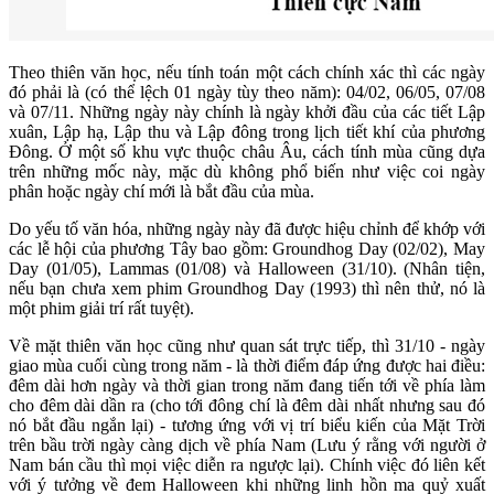
Theo thiên văn học, nếu tính toán một cách chính xác thì các ngày
đó phải là (có thể lệch 01 ngày tùy theo năm): 04/02, 06/05, 07/08
và 07/11. Những ngày này chính là ngày khởi đầu của các tiết Lập
xuân, Lập hạ, Lập thu và Lập đông trong lịch tiết khí của phương
Đông. Ở một số khu vực thuộc châu Âu, cách tính mùa cũng dựa
trên những mốc này, mặc dù không phổ biến như việc coi ngày
phân hoặc ngày chí mới là bắt đầu của mùa.
Do yếu tố văn hóa, những ngày này đã được hiệu chỉnh để khớp với
các lễ hội của phương Tây bao gồm: Groundhog Day (02/02), May
Day (01/05), Lammas (01/08) và Halloween (31/10). (Nhân tiện,
nếu bạn chưa xem phim Groundhog Day (1993) thì nên thử, nó là
một phim giải trí rất tuyệt).
Về mặt thiên văn học cũng như quan sát trực tiếp, thì 31/10 - ngày
giao mùa cuối cùng trong năm - là thời điểm đáp ứng được hai điều:
đêm dài hơn ngày và thời gian trong năm đang tiến tới về phía làm
cho đêm dài dần ra (cho tới đông chí là đêm dài nhất nhưng sau đó
nó bắt đầu ngắn lại) - tương ứng với vị trí biểu kiến của Mặt Trời
trên bầu trời ngày càng dịch về phía Nam (Lưu ý rằng với người ở
Nam bán cầu thì mọi việc diễn ra ngược lại). Chính việc đó liên kết
với ý tưởng về đem Halloween khi những linh hồn ma quỷ xuất