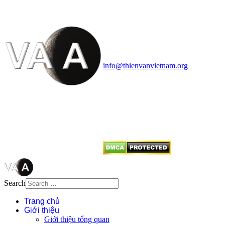
Vietnam Astronomy and
Cosmology Association (VACA)
Văn phòng: 90b Khương Đình,
quận Thanh Xuân, Hà Nội
Điện thoại: 091.530.1116; Email:
info@thienvanvietnam.org
Mọi bài viết tại đây thuộc bản
quyền của VACA, vui lòng ghi rõ
tên tác giả và nguồn trích
dẫn
Thienvanvietnam.org
khi quý
vị tái sử dụng bất cứ nội dung nào
từ website này.
Search
Trang chủ
Giới thiệu
Giới thiệu tổng quan