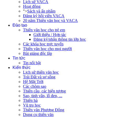
Lịch sử VACA
Hoạt động
">
Sách và ấn phẩm
Đăng ký hội viên VACA
20 năm Thiên văn học và VACA
Đào tạo
Thiên văn học cho trẻ em
Giới thiệu / Hợp tác
Đăng ký/nhận thông tin lớp học
Các khóa học trực tuyến
Thiên văn học cho mọi người
Bài giảng độc lập
Tin tức
Tin nổi bật
Kiến thức
Lịch sử thiên văn học
Trái Đất và sự sống
Hệ Mặt Trời
Các chòm sao
Thiên cầu, các hiện tượng
Sao, tinh vân, lỗ đen, ...
Thiên hà
Vũ trụ học
Thiên văn Phương Đông
Dụng cụ thiên văn