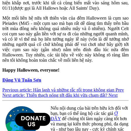
hiện khắp nơi, trước khi tất cả cùng biến mất vào sáng hôm sau,
01/11(được gọi là All Hallows hoặc All Saints' Day).
Một mối liên hệ nữa tới thiên văn của đêm Halloween là cụm sao
Pleiades (M45 - một cụm sao mà bạn rất dễ dàng tìm thấy trên bầu
trời mùa đông nếu không quá nhiều mây và ô nhiễm). Người Celt
coi cụm sao này gắn liền với sự ra đi của những người quanh mình,
và có lẽ vì thế mà họ liên tưởng ngày lễ này (vốn là để tưởng nhớ
những người quá cố chứ không phải để vui chơi như bây giờ) tới
việc cụm sao này (gần như) nằm trên đỉnh đầu lúc nửa đêm
Halloween. Tuy nhiên, các tài liệu về việc này không rõ ràng lắm
nên tôi không hoàn toàn chắc về mối liên hệ này.
Happy Halloween, everyone!
Đặng Vũ Tuấn Sơn
Previous article: Hàn lạnh và những rắc rối trong không gian
Prev
Next article: Thiên thạch nóng tới đâu khi vừa chạm đất?
Next
Nếu nội dung của bài trên hữu ích đối với
bạn, bạn có thể ủng hộ các tác giả
Ở
ĐÂY
để chúng tôi làm ngày càng tốt hơn
và mang lại kiến thức phong phú, đa dạng
và - như bao lâu nay - cực kỳ chính xác