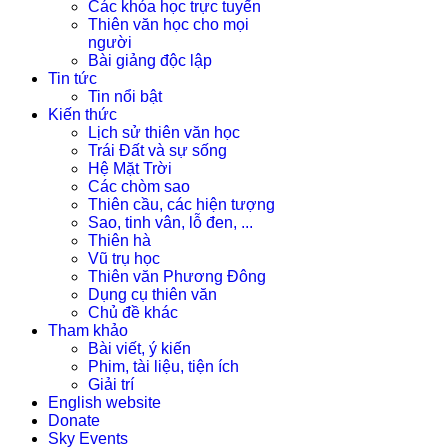
Các khóa học trực tuyến
Thiên văn học cho mọi
người
Bài giảng độc lập
Tin tức
Tin nổi bật
Kiến thức
Lịch sử thiên văn học
Trái Đất và sự sống
Hệ Mặt Trời
Các chòm sao
Thiên cầu, các hiện tượng
Sao, tinh vân, lỗ đen, ...
Thiên hà
Vũ trụ học
Thiên văn Phương Đông
Dụng cụ thiên văn
Chủ đề khác
Tham khảo
Bài viết, ý kiến
Phim, tài liệu, tiện ích
Giải trí
English website
Donate
Sky Events