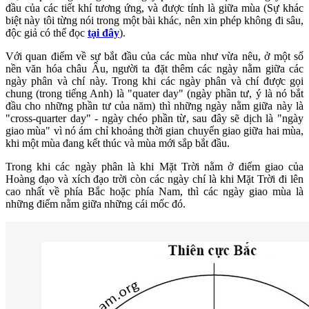
đầu của các tiết khí tương ứng, và được tính là giữa mùa (Sự khác
biệt này tôi từng nói trong một bài khác, nên xin phép không đi sâu,
độc giả có thể đọc
tại đây
).
Với quan điểm về sự bắt đầu của các mùa như vừa nêu, ở một số
nền văn hóa châu Âu, người ta đặt thêm các ngày nằm giữa các
ngày phân và chí này. Trong khi các ngày phân và chí được gọi
chung (trong tiếng Anh) là "quater day" (ngày phần tư, ý là nó bắt
đầu cho những phần tư của năm) thì những ngày nằm giữa này là
"cross-quarter day" - ngày chéo phần từ, sau đây sẽ dịch là "ngày
giao mùa" vì nó ám chỉ khoảng thời gian chuyển giao giữa hai mùa,
khi một mùa đang kết thúc và mùa mới sắp bắt đầu.
Trong khi các ngày phân là khi Mặt Trời nằm ở điểm giao của
Hoàng đạo và xích đạo trời còn các ngày chí là khi Mặt Trời đi lên
cao nhất về phía Bắc hoặc phía Nam, thì các ngày giao mùa là
những điểm nằm giữa những cái mốc đó.