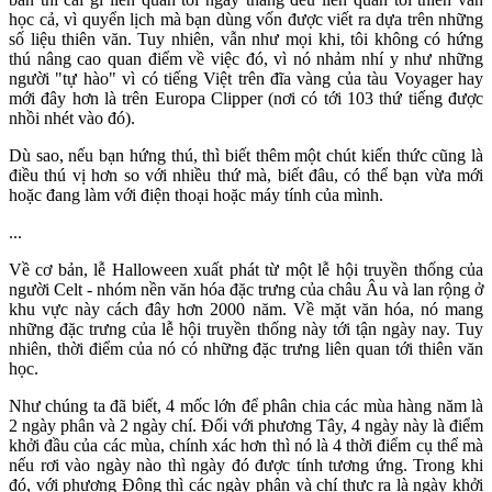
học cả, vì quyển lịch mà bạn dùng vốn được viết ra dựa trên những
số liệu thiên văn. Tuy nhiên, vẫn như mọi khi, tôi không có hứng
thú nâng cao quan điểm về việc đó, vì nó nhảm nhí y như những
người "tự hào" vì có tiếng Việt trên đĩa vàng của tàu Voyager hay
mới đây hơn là trên Europa Clipper (nơi có tới 103 thứ tiếng được
nhồi nhét vào đó).
Dù sao, nếu bạn hứng thú, thì biết thêm một chút kiến thức cũng là
điều thú vị hơn so với nhiều thứ mà, biết đâu, có thể bạn vừa mới
hoặc đang làm với điện thoại hoặc máy tính của mình.
...
Về cơ bản, lễ Halloween xuất phát từ một lễ hội truyền thống của
người Celt - nhóm nền văn hóa đặc trưng của châu Âu và lan rộng ở
khu vực này cách đây hơn 2000 năm. Về mặt văn hóa, nó mang
những đặc trưng của lễ hội truyền thống này tới tận ngày nay. Tuy
nhiên, thời điểm của nó có những đặc trưng liên quan tới thiên văn
học.
Như chúng ta đã biết, 4 mốc lớn để phân chia các mùa hàng năm là
2 ngày phân và 2 ngày chí. Đối với phương Tây, 4 ngày này là điểm
khởi đầu của các mùa, chính xác hơn thì nó là 4 thời điểm cụ thể mà
nếu rơi vào ngày nào thì ngày đó được tính tương ứng. Trong khi
đó, với phương Đông thì các ngày phân và chí thực ra là ngày khởi