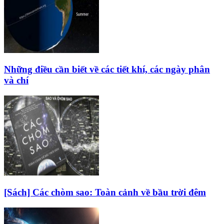
Những điều cần biết về các tiết khí, các ngày phân
và chí
[Sách] Các chòm sao: Toàn cảnh về bầu trời đêm