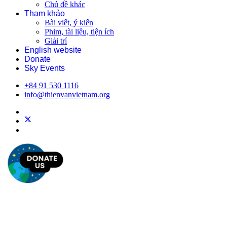
Chủ đề khác
Tham khảo
Bài viết, ý kiến
Phim, tài liệu, tiện ích
Giải trí
English website
Donate
Sky Events
+84 91 530 1116
info@thienvanvietnam.org