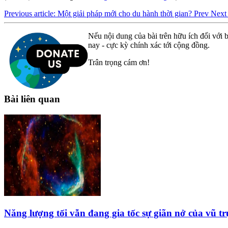
Previous article: Một giải pháp mới cho du hành thời gian?
Prev
Next 
Nếu nội dung của bài trên hữu ích đối với b
nay - cực kỳ chính xác tới cộng đồng.
Trân trọng cám ơn!
Bài liên quan
Năng lượng tối vẫn đang gia tốc sự giãn nở của vũ tr