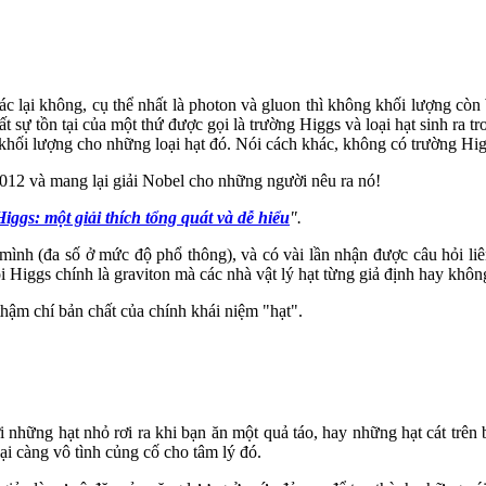
khác lại không, cụ thể nhất là photon và gluon thì không khối lượng cò
 sự tồn tại của một thứ được gọi là trường Higgs và loại hạt sinh ra tr
khối lượng cho những loại hạt đó. Nói cách khác, không có trường Higgs
12 và mang lại giải Nobel cho những người nêu ra nó!
iggs: một giải thích tổng quát và dễ hiểu
".
 mình (đa số ở mức độ phổ thông), và có vài lần nhận được câu hỏi li
oi Higgs chính là graviton mà các nhà vật lý hạt từng giả định hay khôn
 thậm chí bản chất của chính khái niệm "hạt".
i những hạt nhỏ rơi ra khi bạn ăn một quả táo, hay những hạt cát trên 
ại càng vô tình củng cố cho tâm lý đó.