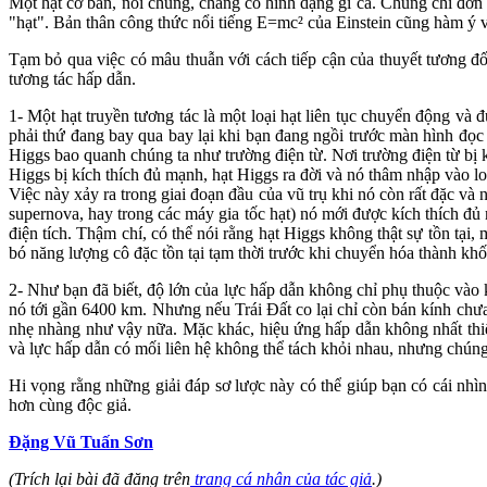
Một hạt cơ bản, nói chung, chẳng có hình dạng gì cả. Chúng chỉ đơn
"hạt". Bản thân công thức nổi tiếng E=mc² của Einstein cũng hàm ý về
Tạm bỏ qua việc có mâu thuẫn với cách tiếp cận của thuyết tương đố
tương tác hấp dẫn.
1- Một hạt truyền tương tác là một loại hạt liên tục chuyển động và
phải thứ đang bay qua bay lại khi bạn đang ngồi trước màn hình đọc 
Higgs bao quanh chúng ta như trường điện từ. Nơi trường điện từ bị kí
Higgs bị kích thích đủ mạnh, hạt Higgs ra đời và nó thâm nhập vào loạ
Việc này xảy ra trong giai đoạn đầu của vũ trụ khi nó còn rất đặc và
supernova, hay trong các máy gia tốc hạt) nó mới được kích thích đủ
điện tích. Thậm chí, có thể nói rằng hạt Higgs không thật sự tồn tại,
bó năng lượng cô đặc tồn tại tạm thời trước khi chuyển hóa thành khối
2- Như bạn đã biết, độ lớn của lực hấp dẫn không chỉ phụ thuộc vào 
nó tới gần 6400 km. Nhưng nếu Trái Đất co lại chỉ còn bán kính chư
nhẹ nhàng như vậy nữa. Mặc khác, hiệu ứng hấp dẫn không nhất thiết
và lực hấp dẫn có mối liên hệ không thể tách khỏi nhau, nhưng chúng
Hi vọng rằng những giải đáp sơ lược này có thể giúp bạn có cái nhìn 
hơn cùng độc giả.
Đặng Vũ Tuấn Sơn
(Trích lại bài đã đăng trên
trang cá nhân của tác giả
.)