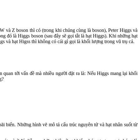
n W và Z boson thì có (trong khi chúng cùng là boson), Peter Higgs và
ong đó là Higgs boson (sau đây sẽ gọi tắt là hạt Higgs). Khi những hạt
 và hạt Higss thì không có cái gì gọi là khối lượng trong vũ trụ cả.
ên quan tới vấn đề mà nhiều người đặt ra là: Nếu Higgs mang lại khối
g?
bãi biển. Những hình vẽ mô tả cấu trúc nguyên tử và hạt nhân suốt từ