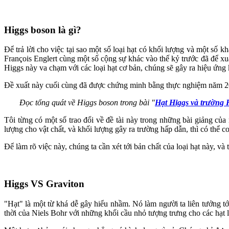
Higgs boson là gì?
Để trả lời cho việc tại sao một số loại hạt có khối lượng và một số 
François Englert cùng một số cộng sự khác vào thế kỷ trước đã để xuất
Higgs này va chạm với các loại hạt cơ bản, chúng sẽ gây ra hiệu ứng 
Đề xuất này cuối cùng đã được chứng minh bằng thực nghiệm năm 20
Đọc tổng quát về Higgs boson trong bài "
Hạt Higgs và trường H
Tôi từng có một số trao đổi về đề tài này trong những bài giảng của
lượng cho vật chất, và khối lượng gây ra trường hấp dẫn, thì có thể c
Để làm rõ việc này, chúng ta cần xét tới bản chất của loại hạt này, và
Higgs VS Graviton
"Hạt" là một từ khá dễ gây hiểu nhầm. Nó làm người ta liên tưởng tớ
thời của Niels Bohr với những khối cầu nhỏ tượng trưng cho các hạt l