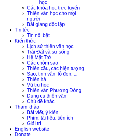
học
Các khóa học trực tuyến
Thiên văn học cho mọi
người
Bài giảng độc lập
Tin tức
Tin nổi bật
Kiến thức
Lịch sử thiên văn học
Trái Đất và sự sống
Hệ Mặt Trời
Các chòm sao
Thiên cầu, các hiện tượng
Sao, tinh vân, lỗ đen, ...
Thiên hà
Vũ trụ học
Thiên văn Phương Đông
Dụng cụ thiên văn
Chủ đề khác
Tham khảo
Bài viết, ý kiến
Phim, tài liệu, tiện ích
Giải trí
English website
Donate