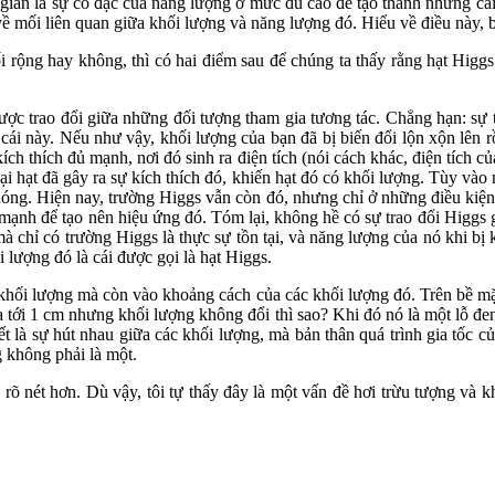
 giản là sự cô đặc của năng lượng ở mức đủ cao để tạo thành những cái
 mối liên quan giữa khối lượng và năng lượng đó. Hiểu về điều này, bạ
i rộng hay không, thì có hai điểm sau để chúng ta thấy rằng hạt Higg
 được trao đổi giữa những đối tượng tham gia tương tác. Chẳng hạn: sự 
cái này. Nếu như vậy, khối lượng của bạn đã bị biến đổi lộn xộn lên r
ch thích đủ mạnh, nơi đó sinh ra điện tích (nói cách khác, điện tích củ
i hạt đã gây ra sự kích thích đó, khiến hạt đó có khối lượng. Tùy vào 
 nóng. Hiện nay, trường Higgs vẫn còn đó, nhưng chỉ ở những điều kiện đ
 mạnh để tạo nên hiệu ứng đó. Tóm lại, không hề có sự trao đổi Higgs g
 mà chỉ có trường Higgs là thực sự tồn tại, và năng lượng của nó khi bị 
 lượng đó là cái được gọi là hạt Higgs.
khối lượng mà còn vào khoảng cách của các khối lượng đó. Trên bề mặt
a tới 1 cm nhưng khối lượng không đổi thì sao? Khi đó nó là một lỗ đe
 là sự hút nhau giữa các khối lượng, mà bản thân quá trình gia tốc c
 không phải là một.
rõ nét hơn. Dù vậy, tôi tự thấy đây là một vấn đề hơi trừu tượng và k