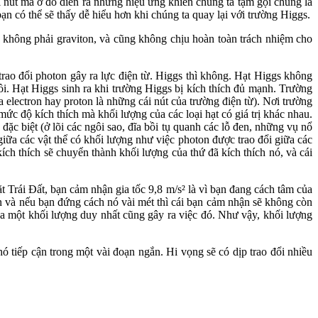
 nút mà ở đó diễn ra những hiệu ứng khiến chúng ta tạm gọi chúng là
n có thể sẽ thấy dễ hiểu hơn khi chúng ta quay lại với trường Higgs.
s không phải graviton, và cũng không chịu hoàn toàn trách nhiệm cho
trao đổi photon gây ra lực điện từ. Higgs thì không. Hạt Higgs không
ồi. Hạt Higgs sinh ra khi trường Higgs bị kích thích đủ mạnh. Trường
a electron hay proton là những cái nút của trường điện từ). Nơi trường
mức độ kích thích mà khối lượng của các loại hạt có giá trị khác nhau.
ặc biệt (ở lõi các ngôi sao, đĩa bồi tụ quanh các lỗ đen, những vụ nổ
iữa các vật thể có khối lượng như việc photon được trao đổi giữa các
kích thích sẽ chuyển thành khối lượng của thứ đã kích thích nó, và cái
 Trái Đất, bạn cảm nhận gia tốc 9,8 m/s² là vì bạn đang cách tâm của
n và nếu bạn đứng cách nó vài mét thì cái bạn cảm nhận sẽ không còn
ủa một khối lượng duy nhất cũng gây ra việc đó. Như vậy, khối lượng
hó tiếp cận trong một vài đoạn ngắn. Hi vọng sẽ có dịp trao đổi nhiều