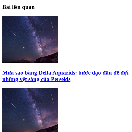
Bài liên quan
Mưa sao băng Delta Aquarids: bước dạo đầu để đợi
những vệt sáng của Perseids