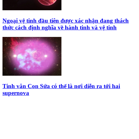
Ngoại vệ tinh đầu tiên được xác nhận đang thách
thức cách định nghĩa về hành tinh và vệ tinh
Tinh vân Con Sứa có thể là nơi diễn ra tới hai
supernova
HỘI THIÊN
VĂN VÀ VŨ TRỤ
HỌC VIỆT NAM