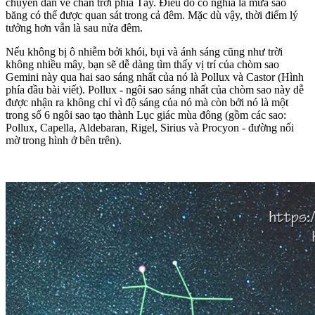
chuyển dần về chân trời phía Tây. Điều đó có nghĩa là mưa sao
băng có thể được quan sát trong cả đêm. Mặc dù vậy, thời điểm lý
tưởng hơn vẫn là sau nửa đêm.
Nếu không bị ô nhiễm bởi khói, bụi và ánh sáng cũng như trời
không nhiều mây, bạn sẽ dễ dàng tìm thấy vị trí của chòm sao
Gemini này qua hai sao sáng nhất của nó là Pollux và Castor (Hình
phía đầu bài viết). Pollux - ngôi sao sáng nhất của chòm sao này dễ
được nhận ra không chỉ vì độ sáng của nó mà còn bởi nó là một
trong số 6 ngôi sao tạo thành Lục giác mùa đông (gồm các sao:
Pollux, Capella, Aldebaran, Rigel, Sirius và Procyon - đường nối
mờ trong hình ở bên trên).