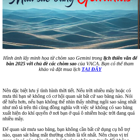
Hình ảnh lấy minh họa từ chòm sao Gemini trong
lịch thiên văn để
bàn 2025 với chủ đề các chòm sao
của VACA. Bạn có thể tham
khảo và đặt mua lịch
TẠI ĐÂY
Nên đặc biệt lưu ý tình hình thời tiết. Nếu trời nhiều mây hoặc có
mưa thì bạn sẽ không có cơ hội quan sát bất cứ sao băng nào. Nói
dễ hiểu hơn, nếu bạn không thể nhìn thấy những ngôi sao sáng nhất
như mô tả trên thì cũng đồng nghĩa với việc sẽ không có sao băng
xuất hiện do khí quyển ở nơi bạn ở quá ô nhiễm hoặc trời đang quá
nhiều mây.
Để quan sát mưa sao băng, bạn không cần bất cứ dụng cụ hỗ trợ
nào, quan sát bằng mắt thường chính là tốt nhất. Nên chọn vị trí