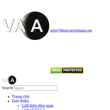
Vietnam Astronomy and
Cosmology Association (VACA)
Văn phòng: 90b Khương Đình,
quận Thanh Xuân, Hà Nội
Điện thoại: 091.530.1116; Email:
info@thienvanvietnam.org
Mọi bài viết tại đây thuộc bản
quyền của VACA, vui lòng ghi rõ
tên tác giả và nguồn trích
dẫn
Thienvanvietnam.org
khi quý
vị tái sử dụng bất cứ nội dung nào
từ website này.
Search
Trang chủ
Giới thiệu
Giới thiệu tổng quan
Lịch sử VACA