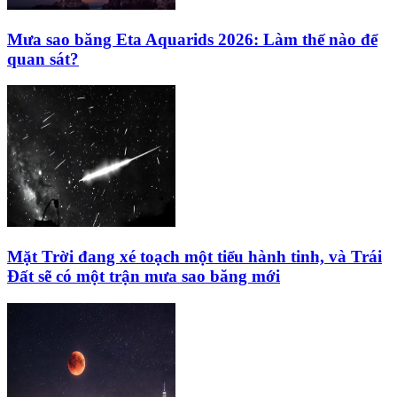
Mưa sao băng Eta Aquarids 2026: Làm thế nào để
quan sát?
Mặt Trời đang xé toạch một tiểu hành tinh, và Trái
Đất sẽ có một trận mưa sao băng mới