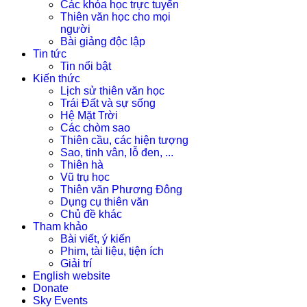
Các khóa học trực tuyến
Thiên văn học cho mọi
người
Bài giảng độc lập
Tin tức
Tin nổi bật
Kiến thức
Lịch sử thiên văn học
Trái Đất và sự sống
Hệ Mặt Trời
Các chòm sao
Thiên cầu, các hiện tượng
Sao, tinh vân, lỗ đen, ...
Thiên hà
Vũ trụ học
Thiên văn Phương Đông
Dụng cụ thiên văn
Chủ đề khác
Tham khảo
Bài viết, ý kiến
Phim, tài liệu, tiện ích
Giải trí
English website
Donate
Sky Events