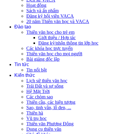
Hoạt động
Sách và ấn phẩm
Đăng ký hội viên VACA
20 năm Thiên văn học và VACA
Đào tạo
Thiên văn học cho trẻ em
Giới thiệu / Hợp tác
Đăng ký/nhận thông tin lớp học
Các khóa học trực tuyến
Thiên văn học cho mọi người
Bài giảng độc lập
Tin tức
Tin nổi bật
Kiến thức
Lịch sử thiên văn học
Trái Đất và sự sống
Hệ Mặt Trời
Các chòm sao
Thiên cầu, các hiện tượng
Sao, tinh vân, lỗ đen, ...
Thiên hà
Vũ trụ học
Thiên văn Phương Đông
Dụng cụ thiên văn