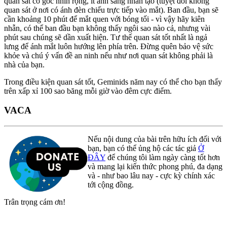
quan sát có góc nhìn rộng, ít ánh sáng nhân tạo (tuyệt đối không
quan sát ở nơi có ánh đèn chiếu trực tiếp vào mắt). Ban đầu, bạn sẽ
cần khoảng 10 phút để mắt quen với bóng tối - vì vậy hãy kiên
nhẫn, có thể ban đầu bạn không thấy ngôi sao nào cả, nhưng vài
phút sau chúng sẽ dần xuất hiện. Tư thế quan sát tốt nhất là ngả
lưng để ánh mắt luôn hướng lên phía trên. Đừng quên bảo vệ sức
khỏe và chú ý vấn đề an ninh nếu như nơi quan sát không phải là
nhà của bạn.
Trong điều kiện quan sát tốt, Geminids năm nay có thể cho bạn thấy
trên xấp xỉ 100 sao băng mỗi giờ vào đêm cực điểm.
VACA
Nếu nội dung của bài trên hữu ích đối với
bạn, bạn có thể ủng hộ các tác giả
Ở
ĐÂY
để chúng tôi làm ngày càng tốt hơn
và mang lại kiến thức phong phú, đa dạng
và - như bao lâu nay - cực kỳ chính xác
tới cộng đồng.
Trân trọng cám ơn!