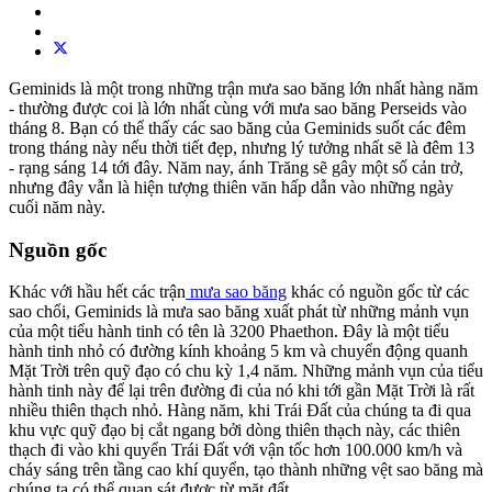
Geminids là một trong những trận mưa sao băng lớn nhất hàng năm
- thường được coi là lớn nhất cùng với mưa sao băng Perseids vào
tháng 8. Bạn có thể thấy các sao băng của Geminids suốt các đêm
trong tháng này nếu thời tiết đẹp, nhưng lý tưởng nhất sẽ là đêm 13
- rạng sáng 14 tới đây. Năm nay, ánh Trăng sẽ gây một số cản trở,
nhưng đây vẫn là hiện tượng thiên văn hấp dẫn vào những ngày
cuối năm này.
Nguồn gốc
Khác với hầu hết các trận
mưa sao băng
khác có nguồn gốc từ các
sao chổi, Geminids là mưa sao băng xuất phát từ những mảnh vụn
của một tiểu hành tinh có tên là 3200 Phaethon. Đây là một tiểu
hành tinh nhỏ có đường kính khoảng 5 km và chuyển động quanh
Mặt Trời trên quỹ đạo có chu kỳ 1,4 năm. Những mảnh vụn của tiểu
hành tinh này để lại trên đường đi của nó khi tới gần Mặt Trời là rất
nhiều thiên thạch nhỏ. Hàng năm, khi Trái Đất của chúng ta đi qua
khu vực quỹ đạo bị cắt ngang bởi dòng thiên thạch này, các thiên
thạch đi vào khi quyển Trái Đất với vận tốc hơn 100.000 km/h và
cháy sáng trên tầng cao khí quyển, tạo thành những vệt sao băng mà
chúng ta có thể quan sát được từ mặt đất