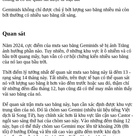
Geminids không chỉ được chú ý bởi lượng sao băng nhiều mà còn
bởi thường có nhiều sao băng rất sáng.
Quan sát
Năm 2024, cực điểm của mưa sao băng Geminids sẽ bị ánh Trăng
ảnh hưởng phần nào. Tuy nhiên, ở những khu vực ít ô nhiễm và có
bầu trời quang mây, bạn vẫn có cơ hội chứng kiến nhiều sao băng
của nó lao qua bầu trời.
Thời điểm lý tưởng nhất để quan sát mưa sao băng này là đêm 13 -
rạng sáng 14 tháng này. Tất nhiên, trên thực tế bạn có thể quan sát
nó với lượng sao băng ít hơn vào đêm trước hoặc sau đó, thậm chí
từ những đêm đầu tháng 12, bạn cũng đã có thể may mắn nhìn thấy
vài sao băng của nó.
Để quan sát trận mưa sao băng này, bạn cần xác định được khu vực
trung tâm của nó. Đó là chòm sao Gemini (nhiều tài liệu tiếng Việt
dịch là Song Tử), hay chính xác hơn là khu vực lân cận sao Castor -
ngôi sao sáng thứ hai của chòm sao này. Vào những đêm tháng 12
này, bạn có thể thấy chòm sao Gemini mọc lên từ khoảng 20h (8h
tối) ở hướng Đông và lên rất cao vào giữa đêm trước khi dịch