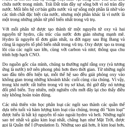
chứa nước trong mình. Trái Đất tràn đầy sự sống bởi vì nó tràn đầy
nước. Mối liên hệ cơ bản giữa nước và sự sống một phần là nhờ vào
các tính chất đặc biệt của nước, nhưng một phần khác là vì nước là
một trong những phân tử phổ biến nhất trong vũ trụ.
Với mỗi phân tử được tạo thành từ một nguyên tử oxy và hai
nguyên tử hydro, cấu trúc của nước đơn giản nhưng mạnh mẽ.
Hydro là nguyên tố đơn giản nhất, ra đời ngay sau Big Bang và
cũng là nguyên tố phổ biến nhất trong vũ trụ. Oxy được tạo ra trong
lõi của các ngôi sao lớn, cùng với carbon và nitơ, thông qua chu
trình hợp hạch CNO.
Do nguồn gốc của mình, chúng ta thường nghĩ rằng oxy (và tương
ứng là nước) trở nên phong phú hơn theo thời gian. Từ những ngôi
sao đầu tiên đến hiện tại, mỗi thế hệ sao đều giải phóng oxy vào
không gian trong những khoảnh khắc cuối cùng của chúng. Vì vậy,
trong khi nước rất hiếm trong vũ trụ sơ khai, thì giờ đây nó tương
đối phổ biến. Tuy nhiên, một nghiên cứu mới đây lại cho thấy điều
này không hoàn toàn đúng.
Các nhà thiên văn học phân loại các ngôi sao thành các quần thể
dựa trên tuổi và hàm lượng kim loại của chúng, trong đó “kim loại”
được hiểu là bất kỳ nguyên tố nào ngoài hydro và heli. Những ngôi
sao trẻ nhất và giàu kim loại nhất, chẳng hạn như Mặt Trời, được
gọi là Quần thể I (Population I). Những sao già hơn, ít kim loại hơn,