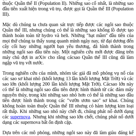
thuộc Quần thể II (Population II). Những sao cổ nhất, là những sao
đầu tiên xuất hiện trong vũ trụ, được gọi là Quần thể III (Population
III).
Mặc dù chúng ta chưa quan sát trực tiếp được các ngôi sao thuộc
Quần thể III, nhưng chúng có thể là những sao khổng lồ được tạo
thành hoàn toàn từ hydro và heli. Những "hạt mầm" đầu tiên của
mọi thứ chúng ta thấy xung quanh mình ngày nay, từ đại dương đến
cây cối hay những người bạn yêu thương, đã hình thành trong
những ngôi sao đầu tiên này. Một nghiên cứu mới được đăng trên
máy chủ đợi in arXiv cho rằng cácsao Quần thể III cũng đã làm
ngập vũ trụ với nước.
Trong nghiên cứu của mình, nhóm tác giả đã mô phỏng vụ nổ của
các sao sơ khai nhỏ (khối lượng 13 lần khối lượng Mặt Trời) và các
sao lớn (khối lượng 200 lần khối lượng Mặt Trời). Cácsao lớn này
có thể là những ngôi sao đầu tiên được hình thành từ các đám mây
nguyên thủy, trong khi những sao nhỏ hơn có thể là những sao đầu
tiên được hình thành trong các "vườn ươm sao" sơ khai. Chúng
không hoàn toàn thuộc Quần thể III nhưng có hàm lượng kim loại
rất thấp. Khi những sao nhỏ này chết đi, chúng phát nổ dưới dạng
các
supernova
. Nhưng khi những sao lớn chết, chúng phát nổ dưới
dạng các supernova bất ổn định cặp.
Dựa trên các mô phỏng, những ngôi sao này đã làm giàu đáng kể