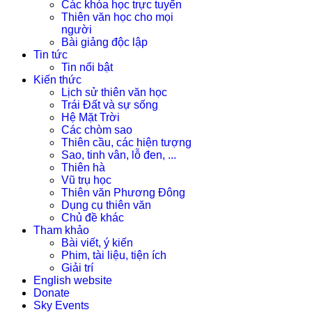
Các khóa học trực tuyến
Thiên văn học cho mọi
người
Bài giảng độc lập
Tin tức
Tin nổi bật
Kiến thức
Lịch sử thiên văn học
Trái Đất và sự sống
Hệ Mặt Trời
Các chòm sao
Thiên cầu, các hiện tượng
Sao, tinh vân, lỗ đen, ...
Thiên hà
Vũ trụ học
Thiên văn Phương Đông
Dụng cụ thiên văn
Chủ đề khác
Tham khảo
Bài viết, ý kiến
Phim, tài liệu, tiện ích
Giải trí
English website
Donate
Sky Events