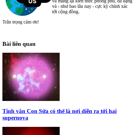
và mang lại kiến thức phong phú, đa dạng
và - như bao lâu nay - cực kỳ chính xác
tới cộng đồng.
Trân trọng cám ơn!
Bài liên quan
Tinh vân Con Sứa có thể là nơi diễn ra tới hai
supernova