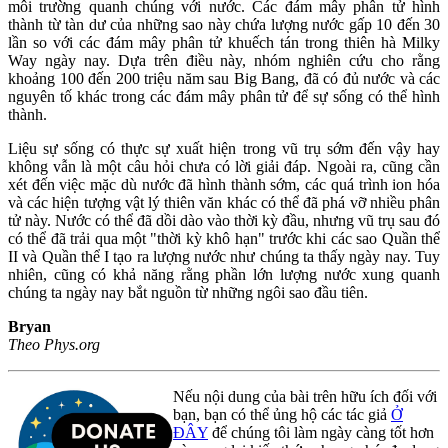
môi trường quanh chúng với nước. Các đám mây phân tử hình
thành từ tàn dư của những sao này chứa lượng nước gấp 10 đến 30
lần so với các đám mây phân tử khuếch tán trong thiên hà Milky
Way ngày nay. Dựa trên điều này, nhóm nghiên cứu cho rằng
khoảng 100 đến 200 triệu năm sau Big Bang, đã có đủ nước và các
nguyên tố khác trong các đám mây phân tử để sự sống có thể hình
thành.
Liệu sự sống có thực sự xuất hiện trong vũ trụ sớm đến vậy hay
không vẫn là một câu hỏi chưa có lời giải đáp. Ngoài ra, cũng cần
xét đến việc mặc dù nước đã hình thành sớm, các quá trình ion hóa
và các hiện tượng vật lý thiên văn khác có thể đã phá vỡ nhiều phân
tử này. Nước có thể đã dồi dào vào thời kỳ đầu, nhưng vũ trụ sau đó
có thể đã trải qua một "thời kỳ khô hạn" trước khi các sao Quần thể
II và Quần thể I tạo ra lượng nước như chúng ta thấy ngày nay. Tuy
nhiên, cũng có khả năng rằng phần lớn lượng nước xung quanh
chúng ta ngày nay bắt nguồn từ những ngôi sao đầu tiên.
Bryan
Theo Phys.org
Nếu nội dung của bài trên hữu ích đối với
bạn, bạn có thể ủng hộ các tác giả
Ở
ĐÂY
để chúng tôi làm ngày càng tốt hơn