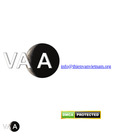
HỘI THIÊN
VĂN VÀ VŨ TRỤ
HỌC VIỆT NAM
Vietnam Astronomy and
Cosmology Association (VACA)
Văn phòng: 90b Khương Đình,
quận Thanh Xuân, Hà Nội
Điện thoại: 091.530.1116; Email:
info@thienvanvietnam.org
Mọi bài viết tại đây thuộc bản
quyền của VACA, vui lòng ghi rõ
tên tác giả và nguồn trích
dẫn
Thienvanvietnam.org
khi quý
vị tái sử dụng bất cứ nội dung nào
từ website này.