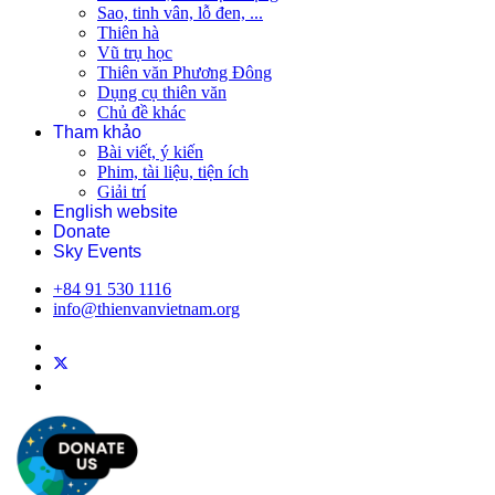
Sao, tinh vân, lỗ đen, ...
Thiên hà
Vũ trụ học
Thiên văn Phương Đông
Dụng cụ thiên văn
Chủ đề khác
Tham khảo
Bài viết, ý kiến
Phim, tài liệu, tiện ích
Giải trí
English website
Donate
Sky Events
+84 91 530 1116
info@thienvanvietnam.org