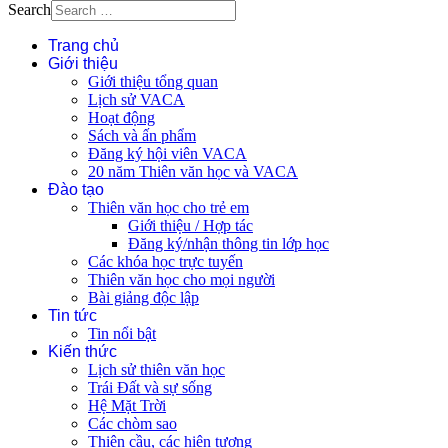
Search
Trang chủ
Giới thiệu
Giới thiệu tổng quan
Lịch sử VACA
Hoạt động
Sách và ấn phẩm
Đăng ký hội viên VACA
20 năm Thiên văn học và VACA
Đào tạo
Thiên văn học cho trẻ em
Giới thiệu / Hợp tác
Đăng ký/nhận thông tin lớp học
Các khóa học trực tuyến
Thiên văn học cho mọi người
Bài giảng độc lập
Tin tức
Tin nổi bật
Kiến thức
Lịch sử thiên văn học
Trái Đất và sự sống
Hệ Mặt Trời
Các chòm sao
Thiên cầu, các hiện tượng