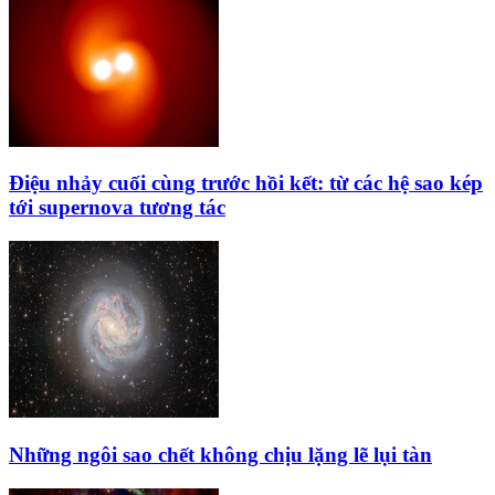
Điệu nhảy cuối cùng trước hồi kết: từ các hệ sao kép
tới supernova tương tác
Những ngôi sao chết không chịu lặng lẽ lụi tàn