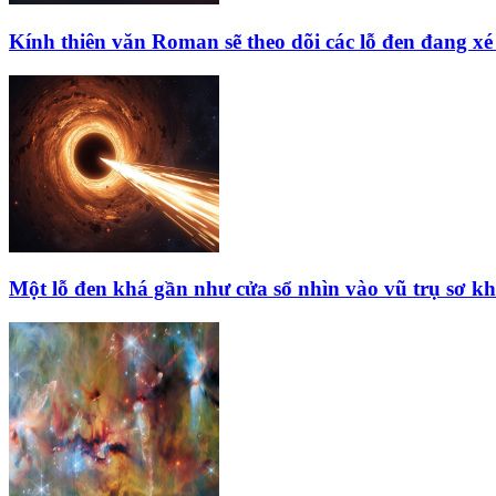
Kính thiên văn Roman sẽ theo dõi các lỗ đen đang xé 
Một lỗ đen khá gần như cửa sổ nhìn vào vũ trụ sơ kh