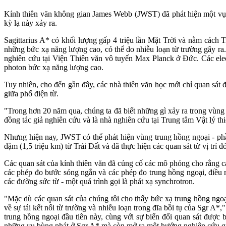
Kính thiên văn không gian James Webb (JWST) đã phát hiện một vụ bù
kỳ lạ này xảy ra.
Sagittarius A* có khối lượng gấp 4 triệu lần Mặt Trời và nằm các
những bức xạ năng lượng cao, có thể do nhiễu loạn từ trường gây ra
nghiên cứu tại Viện Thiên văn vô tuyến Max Planck ở Đức. Các elec
photon bức xạ năng lượng cao.
Tuy nhiên, cho đến gần đây, các nhà thiên văn học mới chỉ quan sát
giữa phổ điện từ.
"Trong hơn 20 năm qua, chúng ta đã biết những gì xảy ra trong vùng
đồng tác giả nghiên cứu và là nhà nghiên cứu tại Trung tâm Vật lý th
Nhưng hiện nay, JWST có thể phát hiện vùng trung hồng ngoại - ph
dặm (1,5 triệu km) từ Trái Đất và đã thực hiện các quan sát từ vị tr
Các quan sát của kính thiên văn đã củng cố các mô phỏng cho rằng c
các phép đo bước sóng ngắn và các phép đo trung hồng ngoại, điều n
các đường sức từ - một quá trình gọi là phát xạ synchrotron.
"Mặc dù các quan sát của chúng tôi cho thấy bức xạ trung hồng ngoạ
về sự tái kết nối từ trường và nhiễu loạn trong đĩa bồi tụ của Sgr A
trung hồng ngoại đầu tiên này, cùng với sự biến đổi quan sát được
những vụ bùng phát ở Sgr A* mà còn mở ra một hướng nghiên cứu q