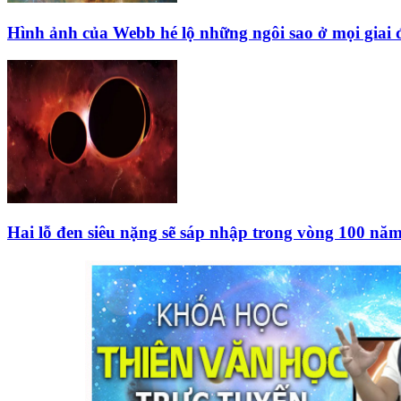
Hình ảnh của Webb hé lộ những ngôi sao ở mọi giai 
Hai lỗ đen siêu nặng sẽ sáp nhập trong vòng 100 năm