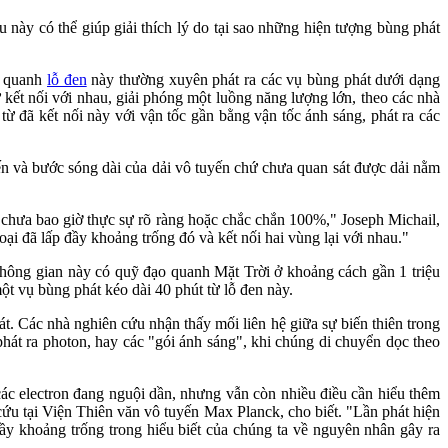
này có thể giúp giải thích lý do tại sao những hiện tượng bùng phát
o quanh
lỗ đen
này thường xuyên phát ra các vụ bùng phát dưới dạng
kết nối với nhau, giải phóng một luồng năng lượng lớn, theo các nhà
 đã kết nối này với vận tốc gần bằng vận tốc ánh sáng, phát ra các
ến và bước sóng dài của dải vô tuyến chứ chưa quan sát được dải nằm
 chưa bao giờ thực sự rõ ràng hoặc chắc chắn 100%," Joseph Michail,
ại đã lấp đầy khoảng trống đó và kết nối hai vùng lại với nhau."
hông gian này có quỹ đạo quanh Mặt Trời ở khoảng cách gần 1 triệu
ột vụ bùng phát kéo dài 40 phút từ lỗ đen này.
. Các nhà nghiên cứu nhận thấy mối liên hệ giữa sự biến thiên trong
hát ra photon, hay các "gói ánh sáng", khi chúng di chuyển dọc theo
các electron đang nguội dần, nhưng vẫn còn nhiều điều cần hiểu thêm
 cứu tại Viện Thiên văn vô tuyến Max Planck, cho biết. "Lần phát hiện
ầy khoảng trống trong hiểu biết của chúng ta về nguyên nhân gây ra