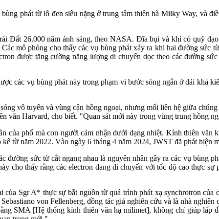
ng phát từ lỗ đen siêu nặng ở trung tâm thiên hà Milky Way, và điều 
h Trái Đất 26.000 năm ánh sáng, theo NASA. Đĩa bụi và khí có quỹ đạ
. Các mô phỏng cho thấy các vụ bùng phát xảy ra khi hai đường sức từ 
tron được tăng cường năng lượng di chuyển dọc theo các đường sức từ
 được các vụ bùng phát này trong phạm vi bước sóng ngắn ở dải khả ki
 sóng vô tuyến và vùng cận hồng ngoại, nhưng mối liên hệ giữa chúng
iên văn Harvard, cho biết. "Quan sát mới này trong vùng trung hồng ngo
ần của phổ mà con người cảm nhận dưới dạng nhiệt. Kính thiên văn k
í đó kể từ năm 2022. Vào ngày 6 tháng 4 năm 2024, JWST đã phát hiện m
ác đường sức từ cắt ngang nhau là nguyên nhân gây ra các vụ bùng phát
ày cho thấy rằng các electron đang di chuyển với tốc độ cao thực sự p
i của Sgr A* thực sự bắt nguồn từ quá trình phát xạ synchrotron của 
*," Sebastiano von Fellenberg, đồng tác giả nghiên cứu và là nhà nghiên
 bằng SMA [Hệ thống kính thiên văn hạ milimet], không chỉ giúp lấp đ
uan trọng mới."