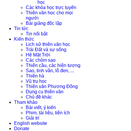
học
Các khóa học trực tuyến
Thiên văn học cho mọi
người
Bài giảng độc lập
Tin tức
Tin nổi bật
Kiến thức
Lịch sử thiên văn học
Trái Đất và sự sống
Hệ Mặt Trời
Các chòm sao
Thiên cầu, các hiện tượng
Sao, tinh vân, lỗ đen, ...
Thiên hà
Vũ trụ học
Thiên văn Phương Đông
Dụng cụ thiên văn
Chủ đề khác
Tham khảo
Bài viết, ý kiến
Phim, tài liệu, tiện ích
Giải trí
English website
Donate