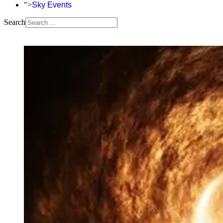
">
Sky Events
Search