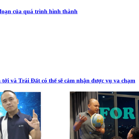
đoạn của quá trình hình thành
 tới và Trái Đất có thể sẽ cảm nhận được vụ va chạm