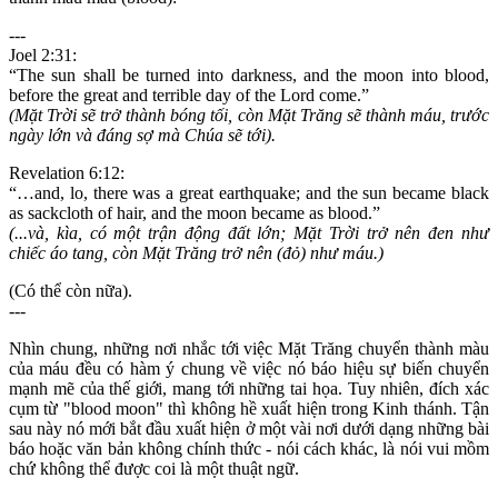
---
Joel 2:31:
“The sun shall be turned into darkness, and the moon into blood,
before the great and terrible day of the Lord come.”
(Mặt Trời sẽ trở thành bóng tối, còn Mặt Trăng sẽ thành máu, trước
ngày lớn và đáng sợ mà Chúa sẽ tới).
Revelation 6:12:
“…and, lo, there was a great earthquake; and the sun became black
as sackcloth of hair, and the moon became as blood.”
(...và, kìa, có một trận động đất lớn; Mặt Trời trở nên đen như
chiếc áo tang, còn Mặt Trăng trở nên (đỏ) như máu.)
(Có thể còn nữa).
---
Nhìn chung, những nơi nhắc tới việc Mặt Trăng chuyển thành màu
của máu đều có hàm ý chung về việc nó báo hiệu sự biến chuyển
mạnh mẽ của thế giới, mang tới những tai họa. Tuy nhiên, đích xác
cụm từ "blood moon" thì không hề xuất hiện trong Kinh thánh. Tận
sau này nó mới bắt đầu xuất hiện ở một vài nơi dưới dạng những bài
báo hoặc văn bản không chính thức - nói cách khác, là nói vui mồm
chứ không thể được coi là một thuật ngữ.