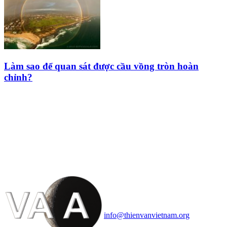
Làm sao để quan sát được cầu vồng tròn hoàn
chỉnh?
HỘI THIÊN
VĂN VÀ VŨ TRỤ
HỌC VIỆT NAM
Vietnam Astronomy and
Cosmology Association (VACA)
Văn phòng: 90b Khương Đình,
quận Thanh Xuân, Hà Nội
Điện thoại: 091.530.1116; Email:
info@thienvanvietnam.org