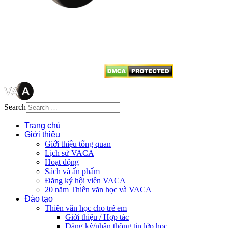
Mọi bài viết tại đây thuộc bản
quyền của VACA, vui lòng ghi rõ
tên tác giả và nguồn trích
dẫn
Thienvanvietnam.org
khi quý
vị tái sử dụng bất cứ nội dung nào
từ website này.
Search
Trang chủ
Giới thiệu
Giới thiệu tổng quan
Lịch sử VACA
Hoạt động
Sách và ấn phẩm
Đăng ký hội viên VACA
20 năm Thiên văn học và VACA
Đào tạo
Thiên văn học cho trẻ em
Giới thiệu / Hợp tác
Đăng ký/nhận thông tin lớp học