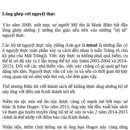
Lồng ghép với nguyệt thực
Vào năm 2008, một mục sư người Mỹ tên là Mark Biltz bắt đầu
lồng ghép những ý tưởng tôn giáo nêu trên vào những "bộ tứ"
nguyệt thực.
Các bộ tứ nguyệt thực này (tiếng Anh gọi là
tetrad
là những lần có
4 nguyệt thực toàn phần xảy ra cách đều nhau 6 tuần Trăng (6 chu
kỳ pha của Mặt Trăng)). Việc này thực ra không phải quá hiếm, cụ
thể là nó đã xảy ra 2 lần trong thế kỷ này (năm 2003-2004 và 2014-
2015). Đối với các nhà thiên văn, việc này chẳng có gì quái gở hay
đáng lưu tâm. Nguyệt thực vẫn cứ xảy ra và nếu có thời gian thì hãy
cùng quan sát nó như một thú vui, chỉ đơn giản vậy.
Thế nhưng Biltz thì viết thành sách để khẳng định rằng những bộ tứ
này ứng với điều mà Kinh thánh nói tới.
Niềm tin sặc mùi mê tín này được củng cố mạnh mẽ bởi mục sư
khác là John Hagee. Vào năm 2013, ông này bắt đầu xuất bản sách
và tham gia tuyên truyền rằng bộ tứ sẽ xảy ra vào 2 năm 2014-2015
chính là thứ khớp với điềm báo của Kinh thánh.
Nhân tiện, thêm chút thông tin là ông bạn Hagee này cũng từng