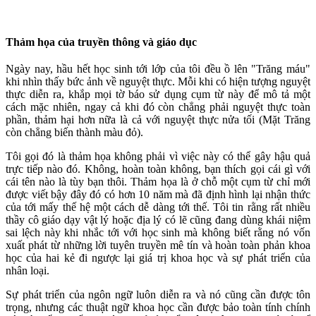
Thảm họa của truyền thông và giáo dục
Ngày nay, hầu hết học sinh tới lớp của tôi đều ồ lên "Trăng máu"
khi nhìn thấy bức ảnh về nguyệt thực. Mỗi khi có hiện tượng nguyệt
thực diễn ra, khắp mọi tờ báo sử dụng cụm từ này để mô tả một
cách mặc nhiên, ngay cả khi đó còn chẳng phải nguyệt thực toàn
phần, thảm hại hơn nữa là cả với nguyệt thực nửa tối (Mặt Trăng
còn chẳng biến thành màu đỏ).
Tôi gọi đó là thảm họa không phải vì việc này có thể gây hậu quả
trực tiếp nào đó. Không, hoàn toàn không, bạn thích gọi cái gì với
cái tên nào là tùy bạn thôi. Thảm họa là ở chỗ một cụm từ chỉ mới
được viết bậy đây đó có hơn 10 năm mà đã định hình lại nhận thức
của tới mấy thế hệ một cách dễ dàng tới thế. Tôi tin rằng rất nhiều
thầy cô giáo dạy vật lý hoặc địa lý có lẽ cũng đang dùng khái niệm
sai lệch này khi nhắc tới với học sinh mà không biết rằng nó vốn
xuất phát từ những lời tuyên truyền mê tín và hoàn toàn phản khoa
học của hai kẻ đi ngược lại giá trị khoa học và sự phát triển của
nhân loại.
Sự phát triển của ngôn ngữ luôn diễn ra và nó cũng cần được tôn
trọng, nhưng các thuật ngữ khoa học cần được bảo toàn tính chính