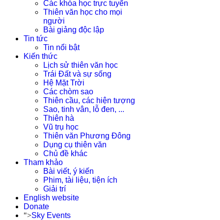
Các khóa học trực tuyến
Thiên văn học cho mọi
người
Bài giảng độc lập
Tin tức
Tin nổi bật
Kiến thức
Lịch sử thiên văn học
Trái Đất và sự sống
Hệ Mặt Trời
Các chòm sao
Thiên cầu, các hiện tượng
Sao, tinh vân, lỗ đen, ...
Thiên hà
Vũ trụ học
Thiên văn Phương Đông
Dụng cụ thiên văn
Chủ đề khác
Tham khảo
Bài viết, ý kiến
Phim, tài liệu, tiện ích
Giải trí
English website
Donate
">
Sky Events