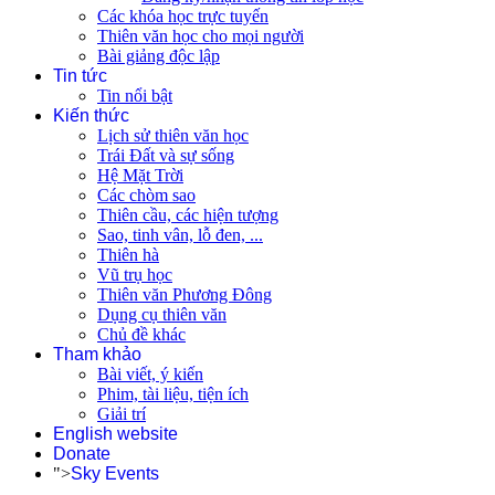
Các khóa học trực tuyến
Thiên văn học cho mọi người
Bài giảng độc lập
Tin tức
Tin nổi bật
Kiến thức
Lịch sử thiên văn học
Trái Đất và sự sống
Hệ Mặt Trời
Các chòm sao
Thiên cầu, các hiện tượng
Sao, tinh vân, lỗ đen, ...
Thiên hà
Vũ trụ học
Thiên văn Phương Đông
Dụng cụ thiên văn
Chủ đề khác
Tham khảo
Bài viết, ý kiến
Phim, tài liệu, tiện ích
Giải trí
English website
Donate
">
Sky Events