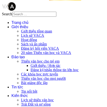
Search
Trang chủ
Giới thiệu
Giới thiệu tổng quan
Lịch sử VACA
Hoạt động
Sách và ấn phẩm
Đăng ký hội viên VACA
20 năm Thiên văn học và VACA
Đào tạo
Thiên văn học cho trẻ em
Giới thiệu / Hợp tác
Đăng ký/nhận thông tin lớp học
Các khóa học trực tuyến
Thiên văn học cho mọi người
Bài giảng độc lập
Tin tức
Tin nổi bật
Kiến thức
Lịch sử thiên văn học
Trái Đất và sự sống