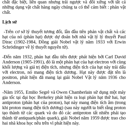
chất đặc biệt, liên quan nhưng trái ngược và đối xứng với tất cả
những dạng vật chất hàng ngày chúng ta có thể cảm biết : phản vật
chất.
Lịch sử
-Trên cơ sở lý thuyết tương đối, lần đầu tiên phản vật chất và các
hạt của nó (phản hạt) được dự đoán bởi nhà vật lý lý thuyết Paul
Dirac (1902-1984, Đồng giải Nobel vật lý năm 1933 với Erwin
Schrödinger về lý thuyết nguyên tử).
-Đến năm 1932, phản hạt đầu tiên được phát hiện bởi Carl David
Anderson (1905-1991), đó là một phản hạt của hạt electron với cùng
khối lượng và giá trị điện tích, nhưng điện tích của hạt này trái dấu
với electron, nó mang điện tích dương. Hạt này được đặt tên là
positron, phát hiện đã mang lại giải Nobel Vật lý năm 1936 cho
Anderson.
-Năm 1955, Emilio Segrè và Owen Chamberlain sử dụng một máy
gia tốc tại đại học Berkeley phát hiện ra loại phản hạt thứ hai, hạt
antiproton (phản hạt của proton), hạt này mang điện tích âm (trong
khi proton mang điện tích dương) (sau này người ta biết rằng proton
tạo thành từ các quark và do đó các antiproton tất nhiên phải tạo
thành từ antiquark/phản quark), giải Nobel năm 1959 được trao cho
hai nhà khoa học nêu trên vì phát hiện này.