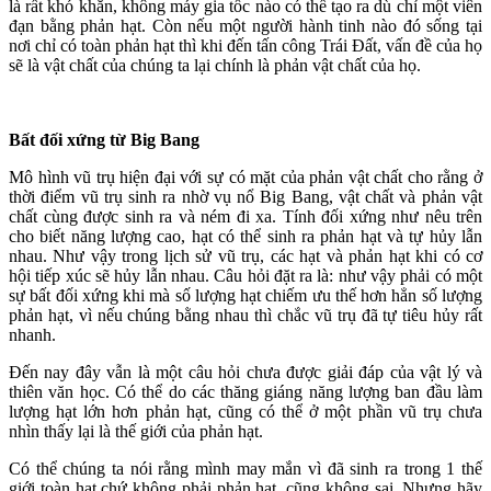
là rất khó khăn, không máy gia tốc nào có thể tạo ra dù chỉ một viên
đạn bằng phản hạt. Còn nếu một người hành tinh nào đó sống tại
nơi chỉ có toàn phản hạt thì khi đến tấn công Trái Đất, vấn đề của họ
sẽ là vật chất của chúng ta lại chính là phản vật chất của họ.
Bất đối xứng từ Big Bang
Mô hình vũ trụ hiện đại với sự có mặt của phản vật chất cho rằng ở
thời điểm vũ trụ sinh ra nhờ vụ nổ Big Bang, vật chất và phản vật
chất cùng được sinh ra và ném đi xa. Tính đối xứng như nêu trên
cho biết năng lượng cao, hạt có thể sinh ra phản hạt và tự hủy lẫn
nhau. Như vậy trong lịch sử vũ trụ, các hạt và phản hạt khi có cơ
hội tiếp xúc sẽ hủy lẫn nhau. Câu hỏi đặt ra là: như vậy phải có một
sự bất đối xứng khi mà số lượng hạt chiếm ưu thế hơn hẳn số lượng
phản hạt, vì nếu chúng bằng nhau thì chắc vũ trụ đã tự tiêu hủy rất
nhanh.
Đến nay đây vẫn là một câu hỏi chưa được giải đáp của vật lý và
thiên văn học. Có thể do các thăng giáng năng lượng ban đầu làm
lượng hạt lớn hơn phản hạt, cũng có thể ở một phần vũ trụ chưa
nhìn thấy lại là thế giới của phản hạt.
Có thể chúng ta nói rằng mình may mắn vì đã sinh ra trong 1 thế
giới toàn hạt chứ không phải phản hạt, cũng không sai. Nhưng hãy