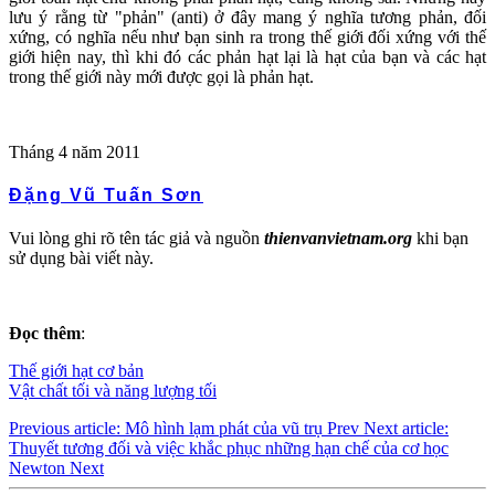
lưu ý rằng từ "phản" (anti) ở đây mang ý nghĩa tương phản, đối
xứng, có nghĩa nếu như bạn sinh ra trong thế giới đối xứng với thế
giới hiện nay, thì khi đó các phản hạt lại là hạt của bạn và các hạt
trong thế giới này mới được gọi là phản hạt.
Tháng 4 năm 2011
Đặng Vũ Tuấn Sơn
Vui lòng ghi rõ tên tác giả và nguồn
thienvanvietnam.org
khi bạn
sử dụng bài viết này.
Đọc thêm
:
Thế giới hạt cơ bản
Vật chất tối và năng lượng tối
Previous article: Mô hình lạm phát của vũ trụ
Prev
Next article:
Thuyết tương đối và việc khắc phục những hạn chế của cơ học
Newton
Next