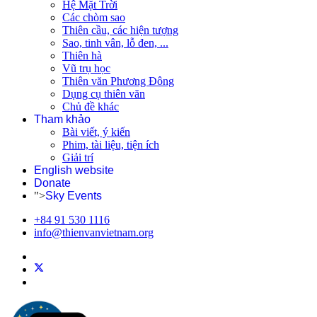
Hệ Mặt Trời
Các chòm sao
Thiên cầu, các hiện tượng
Sao, tinh vân, lỗ đen, ...
Thiên hà
Vũ trụ học
Thiên văn Phương Đông
Dụng cụ thiên văn
Chủ đề khác
Tham khảo
Bài viết, ý kiến
Phim, tài liệu, tiện ích
Giải trí
English website
Donate
">
Sky Events
+84 91 530 1116
info@thienvanvietnam.org