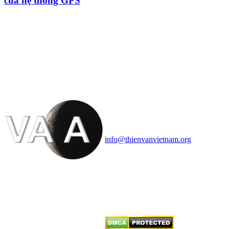
của hệ thống GPS
HỘI THIÊN
VĂN VÀ VŨ TRỤ
HỌC VIỆT NAM
Vietnam Astronomy and
Cosmology Association (VACA)
Văn phòng: 90b Khương Đình,
quận Thanh Xuân, Hà Nội
Điện thoại: 091.530.1116; Email:
info@thienvanvietnam.org
Mọi bài viết tại đây thuộc bản
quyền của VACA, vui lòng ghi rõ
tên tác giả và nguồn trích
dẫn
Thienvanvietnam.org
khi quý
vị tái sử dụng bất cứ nội dung nào
từ website này.