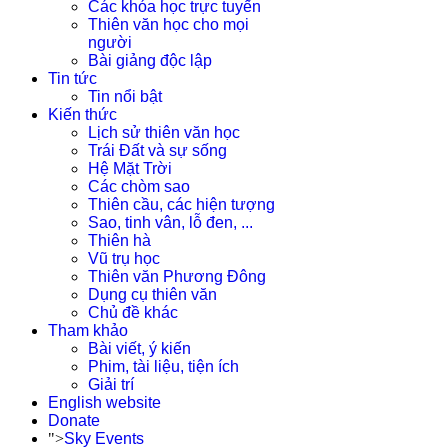
Các khóa học trực tuyến
Thiên văn học cho mọi
người
Bài giảng độc lập
Tin tức
Tin nổi bật
Kiến thức
Lịch sử thiên văn học
Trái Đất và sự sống
Hệ Mặt Trời
Các chòm sao
Thiên cầu, các hiện tượng
Sao, tinh vân, lỗ đen, ...
Thiên hà
Vũ trụ học
Thiên văn Phương Đông
Dụng cụ thiên văn
Chủ đề khác
Tham khảo
Bài viết, ý kiến
Phim, tài liệu, tiện ích
Giải trí
English website
Donate
">
Sky Events