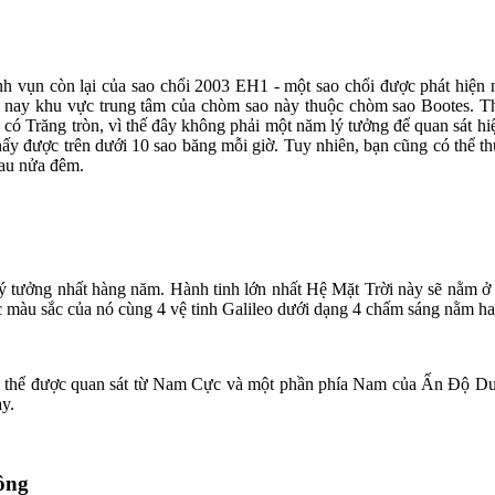
ảnh vụn còn lại của sao chổi 2003 EH1 - một sao chổi được phát hiện
n nay khu vực trung tâm của chòm sao này thuộc chòm sao Bootes. Thờ
có Trăng tròn, vì thế đây không phải một năm lý tưởng để quan sát hiện
thấy được trên dưới 10 sao băng mỗi giờ. Tuy nhiên, bạn cũng có thể t
sau nửa đêm.
ý tưởng nhất hàng năm. Hành tinh lớn nhất Hệ Mặt Trời này sẽ nằm ở vị 
ợc màu sắc của nó cùng 4 vệ tinh Galileo dưới dạng 4 chấm sáng nằm ha
có thể được quan sát từ Nam Cực và một phần phía Nam của Ấn Độ Dư
ày.
Đông