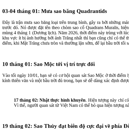
03-04 tháng 01: Mưa sao băng Quadrantids
Đây là trận mưa sao băng loại trên trung bình, gây ra bởi những m
trước đó. Nó được đặt tên theo chòm sao cổ Quadrans Muralis, hiệ
mùng 4 tháng 1 (Dương lịch). Năm 2026, thời điểm này trùng với lúc 
khu vực ít bị ảnh hưởng bởi ánh Trăng nhất thì bạn cũng chỉ có thể 
điểm, khi Mặt Trăng chưa tròn và thường lặn sớm, để lại bầu trời tối 
10 tháng 01: Sao Mộc tới vị trí trực đối
Vào tối ngày 10/01, bạn sẽ có cơ hội quan sát Sao Mộc ở thời điểm l
kính thiên văn và một bầu trời đủ trong, bạn sẽ dễ dàng xác định đư
17 tháng 02: Nhật thực hình khuyên
. Hiện tượng này chỉ 
Vì thế, người quan sát từ Việt Nam có thể bỏ qua hiện tượng n
19 tháng 02: Sao Thủy đạt biên độ cực đại về phía 