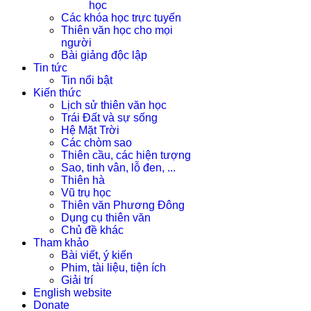
học
Các khóa học trực tuyến
Thiên văn học cho mọi
người
Bài giảng độc lập
Tin tức
Tin nổi bật
Kiến thức
Lịch sử thiên văn học
Trái Đất và sự sống
Hệ Mặt Trời
Các chòm sao
Thiên cầu, các hiện tượng
Sao, tinh vân, lỗ đen, ...
Thiên hà
Vũ trụ học
Thiên văn Phương Đông
Dụng cụ thiên văn
Chủ đề khác
Tham khảo
Bài viết, ý kiến
Phim, tài liệu, tiện ích
Giải trí
English website
Donate