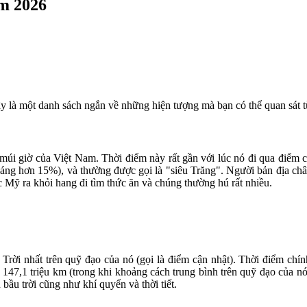
ăm 2026
y là một danh sách ngắn về những hiện tượng mà bạn có thể quan sát 
múi giờ của Việt Nam. Thời điểm này rất gần với lúc nó đi qua điểm cậ
ng hơn 15%), và thường được gọi là "siêu Trăng". Người bản địa châu
c Mỹ ra khỏi hang đi tìm thức ăn và chúng thường hú rất nhiều.
 Trời nhất trên quỹ đạo của nó (gọi là điểm cận nhật). Thời điểm ch
147,1 triệu km (trong khi khoảng cách trung bình trên quỹ đạo của nó l
 bầu trời cũng như khí quyển và thời tiết.