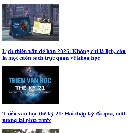
Lịch thiên văn để bàn 2026: Không chỉ là lịch, còn
là một cuốn sách trực quan về khoa học
Thiên văn học thế kỷ 21: Hai thập kỷ đã qua, một
tương lai phía trước