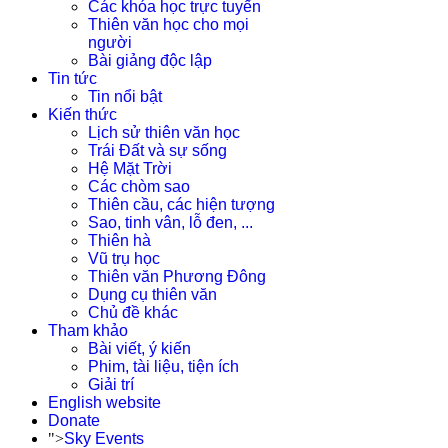
Các khóa học trực tuyến
Thiên văn học cho mọi
người
Bài giảng độc lập
Tin tức
Tin nổi bật
Kiến thức
Lịch sử thiên văn học
Trái Đất và sự sống
Hệ Mặt Trời
Các chòm sao
Thiên cầu, các hiện tượng
Sao, tinh vân, lỗ đen, ...
Thiên hà
Vũ trụ học
Thiên văn Phương Đông
Dụng cụ thiên văn
Chủ đề khác
Tham khảo
Bài viết, ý kiến
Phim, tài liệu, tiện ích
Giải trí
English website
Donate
">
Sky Events