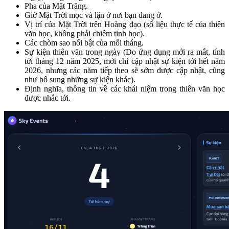
Pha của Mặt Trăng.
Giờ Mặt Trời mọc và lặn ở nơi bạn đang ở.
Vị trí của Mặt Trời trên Hoàng đạo (số liệu thực tế của thiên
văn học, không phải chiêm tinh học).
Các chòm sao nổi bật của mỗi tháng.
Sự kiện thiên văn trong ngày (Do ứng dụng mới ra mắt, tính
tới tháng 12 năm 2025, mới chỉ cập nhật sự kiện tới hết năm
2026, nhưng các năm tiếp theo sẽ sớm được cập nhật, cũng
như bổ sung những sự kiện khác).
Định nghĩa, thông tin về các khái niệm trong thiên văn học
được nhắc tới.