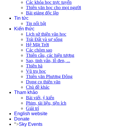
Các khóa học trực tuyến
Thiên văn học cho mọi người
Bài giảng độc lập
Tin tức
Tin nổi bật
Kiến thức
Lịch sử thiên văn học
Trái Đất và sự sống
Hệ Mặt Trời
Các chòm sao
Thiên cầu, các hiện tượng
Sao, tinh vân, lỗ đen, ...
Thiên hà
Vũ trụ học
Thiên văn Phương Đông
Dụng cụ thiên văn
Chủ đề khác
Tham khảo
Bài viết, ý kiến
Phim, tài liệu, tiện ích
Giải trí
English website
Donate
">
Sky Events