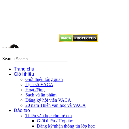
Mọi bài viết tại đây thuộc bản
quyền của VACA, vui lòng ghi rõ
tên tác giả và nguồn trích
dẫn
Thienvanvietnam.org
khi quý
vị tái sử dụng bất cứ nội dung nào
từ website này.
Search
Trang chủ
Giới thiệu
Giới thiệu tổng quan
Lịch sử VACA
Hoạt động
Sách và ấn phẩm
Đăng ký hội viên VACA
20 năm Thiên văn học và VACA
Đào tạo
Thiên văn học cho trẻ em
Giới thiệu / Hợp tác
Đăng ký/nhận thông tin lớp học