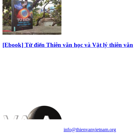
[Ebook] Từ điển Thiên văn học và Vật lý thiên văn
HỘI THIÊN
VĂN VÀ VŨ TRỤ
HỌC VIỆT NAM
Vietnam Astronomy and
Cosmology Association (VACA)
Văn phòng: 90b Khương Đình,
quận Thanh Xuân, Hà Nội
Điện thoại: 091.530.1116; Email:
info@thienvanvietnam.org