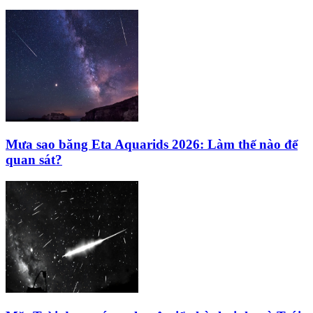
Mưa sao băng Eta Aquarids 2026: Làm thế nào để
quan sát?