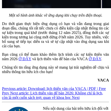
Một số hình ảnh khác về ứng dụng khi chạy trên điện thoại.
Do thời gian thực hiện ứng dụng có hạn và vẫn đang trong giai
đoạn đầu, chúng tôi rất tiếc chưa có điều kiện cập nhật thông tin các
sự kiện trong quá khứ (trước tháng 12 năm 2025), đồng thời các sự
kiện trong tương lai cũng mới dừng ở hết năm 2026. Tuy nhiên, việc
bổ sung sẽ tiếp tục diễn ra và sẽ tự cập nhật vào ứng dụng sau khi
cài của bạn.
Bạn cũng có thể tham khảo thêm lịch trình các sự kiện thiên văn
năm 2026
Ở ĐÂY
và lịch thiên văn để bàn của VACA
Ở ĐÂY
.
Chúng tôi tin rằng ứng dụng này sẽ mang lại trải nghiệm dễ chịu và
nhiều thông tin hữu ích cho bạn!
VACA
Previous article: Download: lịch thiên văn của VACA | PDF | Free
Prev
Next article: Lịch thiên văn để bàn 2026: Không chỉ là lịch,
còn là một cuốn sách trực quan về khoa học
Next
Nếu nội dung của bài trên hữu ích đối với