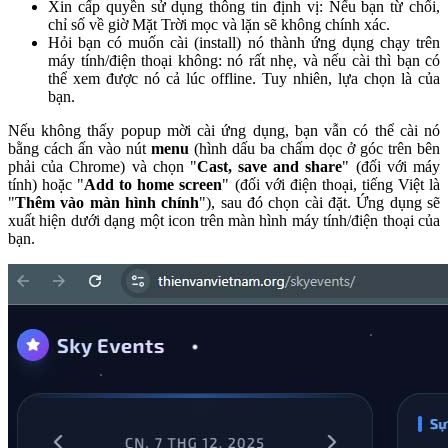
Xin cấp quyền sử dụng thông tin định vị: Nếu bạn từ chối,
chỉ số về giờ Mặt Trời mọc và lặn sẽ không chính xác.
Hỏi bạn có muốn cài (install) nó thành ứng dụng chạy trên
máy tính/điện thoại không: nó rất nhẹ, và nếu cài thì bạn có
thể xem được nó cả lúc offline. Tuy nhiên, lựa chọn là của
bạn.
Nếu không thấy popup mời cài ứng dụng, bạn vẫn có thể cài nó
bằng cách ấn vào nút
menu
(hình dấu ba chấm dọc ở góc trên bên
phải của Chrome) và chọn "
Cast, save and share
" (đối với máy
tính) hoặc "
Add to home screen
" (đối với điện thoại, tiếng Việt là
"
Thêm vào màn hình chính
"), sau đó chọn cài đặt. Ứng dụng sẽ
xuất hiện dưới dạng một icon trên màn hình máy tính/điện thoại của
bạn.