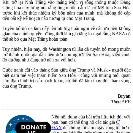
Khi trở lại Nhà Trắng vào tháng Một, vị tổng thống thuộc Đảng
Cộng hòa này từng nói rằng ông muốn cắm lá cờ Mỹ trên Sao Hỏa
trước khi kết thúc nhiệm kỳ bốn năm của mình, mà không đề cập
đến bất kỳ kế hoạch nào tương tự cho Mặt Trăng.
Tuyên bố đó đã làm dấy lên những hoài nghi về các ưu tiên không
gian của chính quyền, đồng thời làm gia tăng lo ngại rằng NASA có
thể sẽ bỏ qua Mặt Trăng hoàn toàn.
Tuy nhiên, hiện nay, dù Washington từ lâu đã tuyên bố mong muốn
trở thành quốc gia đầu tiên đưa con người lên Sao Hỏa, viễn cảnh
đó dường như đang trở nên xa vời hơn.
Cuộc tranh cãi vào tháng Sáu giữa ông Trump và Musk - người đặc
biệt đam mê việc thám hiểm Sao Hỏa - cùng với những mối quan
tâm địa chính trị cấp bách khác, có thể đã làm thay đổi tham vọng
của ông Trump.
Bryan
Theo AFP
Nếu nội dung của bài trên hữu ích đối với
bạn, bạn có thể ủng hộ các tác giả
Ở
ĐÂY
để chúng tôi làm ngày càng tốt hơn
và mang lại kiến thức phong phú, đa dạng