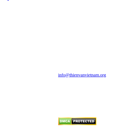
HỘI THIÊN
VĂN VÀ VŨ TRỤ
HỌC VIỆT NAM
Vietnam Astronomy and
Cosmology Association (VACA)
Văn phòng: 90b Khương Đình,
quận Thanh Xuân, Hà Nội
Điện thoại: 091.530.1116; Email:
info@thienvanvietnam.org
Mọi bài viết tại đây thuộc bản
quyền của VACA, vui lòng ghi rõ
tên tác giả và nguồn trích
dẫn
Thienvanvietnam.org
khi quý
vị tái sử dụng bất cứ nội dung nào
từ website này.