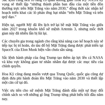
vọng sẽ thiết lập “những thành phần ban đầu của một tiền đồn
thường trực trên Mặt Trăng vào năm 2030,” đồng thời xác nhận kế
hoạch triển khai các lò phản ứng hạt nhân “trên Mặt Trăng và trên
quỹ đạo.”
Hiện tại, người Mỹ đã lên lịch trở lại bề mặt Mặt Trăng vào giữa
năm 2027 trong khuôn khổ sứ mệnh Artemis 3, nhưng mốc thời
gian này đã nhiều lần bị lùi lại.
Các chuyên gia trong ngành cho rằng khả năng cao kế hoạch này sẽ
tiếp tục bị trì hoãn, do tàu đổ bộ Mặt Trăng đang được phát triển tại
SpaceX của Elon Musk hiện vẫn chưa sẵn sàng.
Sắc lệnh hành pháp của ông Trump tạo thêm áp lực lên cả NASA
và khu vực không gian tư nhân nhằm đạt được các mục tiêu của
chính quyền.
Hoa Kỳ cũng đang muốn vượt qua Trung Quốc, quốc gia cũng dự
định đưa phi hành đoàn lên Mặt Trăng vào năm 2030 và thiết lập
một căn cứ tại đó.
Việc ưu tiên cho sứ mệnh Mặt Trăng đánh dấu một sự thay đổi
chính sách so với những gì ông Trump từng phát biểu hồi đầu năm
nay.