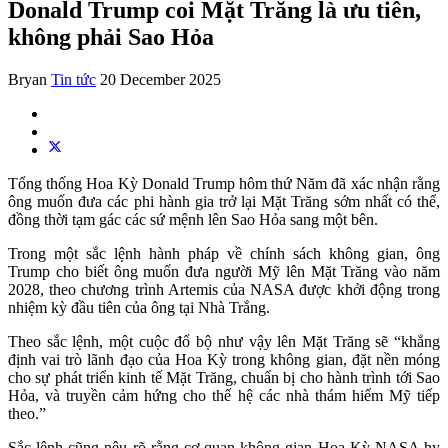
Donald Trump coi Mặt Trăng là ưu tiên,
không phải Sao Hỏa
Bryan
Tin tức
20 December 2025
Tổng thống Hoa Kỳ Donald Trump hôm thứ Năm đã xác nhận rằng
ông muốn đưa các phi hành gia trở lại Mặt Trăng sớm nhất có thể,
đồng thời tạm gác các sứ mệnh lên Sao Hỏa sang một bên.
Trong một sắc lệnh hành pháp về chính sách không gian, ông
Trump cho biết ông muốn đưa người Mỹ lên Mặt Trăng vào năm
2028, theo chương trình Artemis của NASA được khởi động trong
nhiệm kỳ đầu tiên của ông tại Nhà Trắng.
Theo sắc lệnh, một cuộc đổ bộ như vậy lên Mặt Trăng sẽ “khẳng
định vai trò lãnh đạo của Hoa Kỳ trong không gian, đặt nền móng
cho sự phát triển kinh tế Mặt Trăng, chuẩn bị cho hành trình tới Sao
Hỏa, và truyền cảm hứng cho thế hệ các nhà thám hiểm Mỹ tiếp
theo.”
Sắc lệnh cũng nêu rõ rằng cơ quan không gian Hoa Kỳ NASA hy