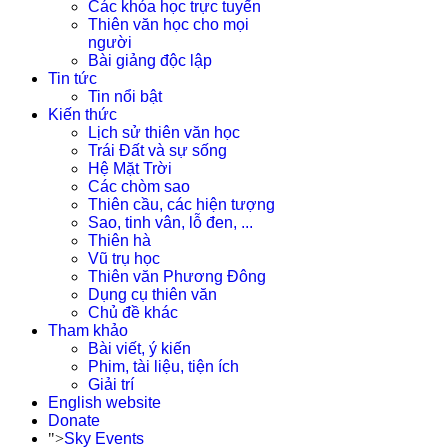
Các khóa học trực tuyến
Thiên văn học cho mọi
người
Bài giảng độc lập
Tin tức
Tin nổi bật
Kiến thức
Lịch sử thiên văn học
Trái Đất và sự sống
Hệ Mặt Trời
Các chòm sao
Thiên cầu, các hiện tượng
Sao, tinh vân, lỗ đen, ...
Thiên hà
Vũ trụ học
Thiên văn Phương Đông
Dụng cụ thiên văn
Chủ đề khác
Tham khảo
Bài viết, ý kiến
Phim, tài liệu, tiện ích
Giải trí
English website
Donate
">
Sky Events