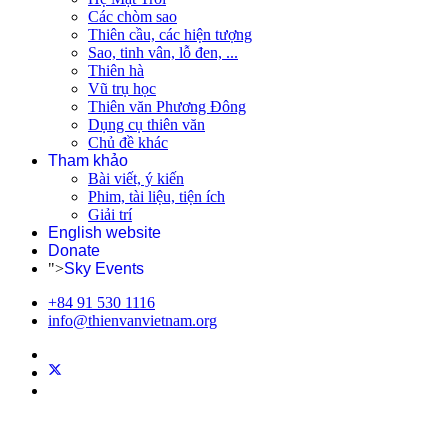
Các chòm sao
Thiên cầu, các hiện tượng
Sao, tinh vân, lỗ đen, ...
Thiên hà
Vũ trụ học
Thiên văn Phương Đông
Dụng cụ thiên văn
Chủ đề khác
Tham khảo
Bài viết, ý kiến
Phim, tài liệu, tiện ích
Giải trí
English website
Donate
">
Sky Events
+84 91 530 1116
info@thienvanvietnam.org