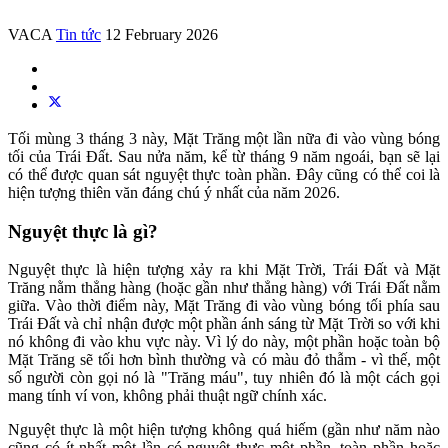
VACA
Tin tức
12 February 2026
Tối mùng 3 tháng 3 này, Mặt Trăng một lần nữa đi vào vùng bóng
tối của Trái Đất. Sau nửa năm, kể từ tháng 9 năm ngoái, bạn sẽ lại
có thể được quan sát nguyệt thực toàn phần. Đây cũng có thể coi là
hiện tượng thiên văn đáng chú ý nhất của năm 2026.
Nguyệt thực là gì?
Nguyệt thực là hiện tượng xảy ra khi Mặt Trời, Trái Đất và Mặt
Trăng nằm thẳng hàng (hoặc gần như thẳng hàng) với Trái Đất nằm
giữa. Vào thời điểm này, Mặt Trăng đi vào vùng bóng tối phía sau
Trái Đất và chỉ nhận được một phần ánh sáng từ Mặt Trời so với khi
nó không đi vào khu vực này. Vì lý do này, một phần hoặc toàn bộ
Mặt Trăng sẽ tối hơn bình thường và có màu đỏ thẫm - vì thế, một
số người còn gọi nó là "Trăng máu", tuy nhiên đó là một cách gọi
mang tính ví von, không phải thuật ngữ chính xác.
Nguyệt thực là một hiện tượng không quá hiếm (gần như năm nào
cũng có ít nhất một lần có nguyệt thực một phần, toàn phần hoặc