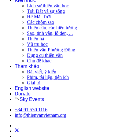
Kiến thức
Lịch sử thiên văn học
Trái Đất và sự sống
Hệ Mặt Trời
Các chòm sao
Thiên cầu, các hiện tượng
Sao, tinh vân, lỗ đen, ...
Thiên hà
Vũ trụ học
Thiên văn Phương Đông
Dụng cụ thiên văn
Chủ đề khác
Tham khảo
Bài viết, ý kiến
Phim, tài liệu, tiện ích
Giải trí
English website
Donate
">
Sky Events
+84 91 530 1116
info@thienvanvietnam.org