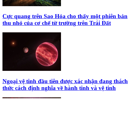
Cực quang trên Sao Hỏa cho thấy một phiên bản
thu nhỏ của cơ chế từ trường trên Trái Đất
Ngoại vệ tinh đầu tiên được xác nhận đang thách
thức cách định nghĩa về hành tinh và vệ tinh