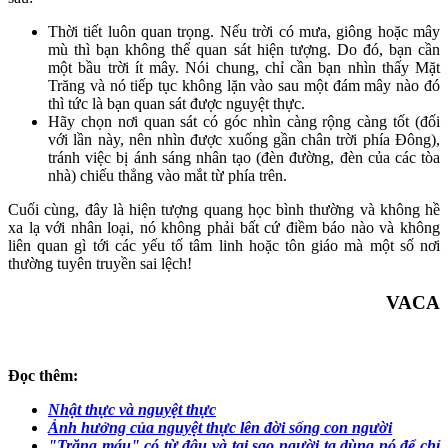
Thời tiết luôn quan trọng. Nếu trời có mưa, giông hoặc mây
mù thì bạn không thể quan sát hiện tượng. Do đó, bạn cần
một bầu trời ít mây. Nói chung, chỉ cần bạn nhìn thấy Mặt
Trăng và nó tiếp tục không lặn vào sau một đám mây nào đó
thì tức là bạn quan sát được nguyệt thực.
Hãy chọn nơi quan sát có góc nhìn càng rộng càng tốt (đối
với lần này, nên nhìn được xuống gần chân trời phía Đông),
tránh việc bị ánh sáng nhân tạo (đèn đường, đèn của các tòa
nhà) chiếu thẳng vào mắt từ phía trên.
Cuối cùng, đây là hiện tượng quang học bình thường và không hề
xa lạ với nhân loại, nó không phải bất cứ điềm báo nào và không
liên quan gì tới các yếu tố tâm linh hoặc tôn giáo mà một số nơi
thường tuyên truyền sai lệch!
VACA
Đọc thêm:
Nhật thực và nguyệt thực
Ảnh hưởng của nguyệt thực lên đời sống con người
"Trăng máu" có từ đâu và tại sao người ta dùng nó để chỉ