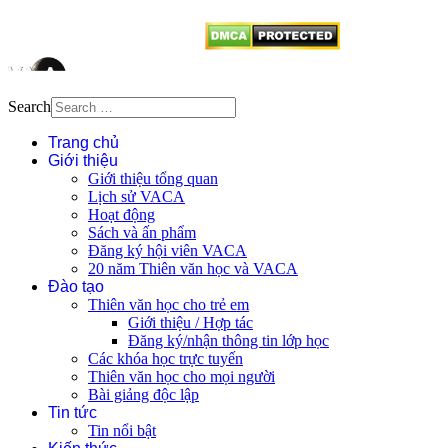
Search
Trang chủ
Giới thiệu
Giới thiệu tổng quan
Lịch sử VACA
Hoạt động
Sách và ấn phẩm
Đăng ký hội viên VACA
20 năm Thiên văn học và VACA
Đào tạo
Thiên văn học cho trẻ em
Giới thiệu / Hợp tác
Đăng ký/nhận thông tin lớp học
Các khóa học trực tuyến
Thiên văn học cho mọi người
Bài giảng độc lập
Tin tức
Tin nổi bật