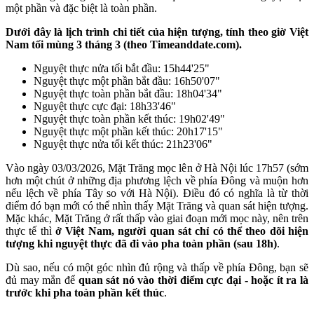
một phần và đặc biệt là toàn phần.
Dưới đây là lịch trình chi tiết của hiện tượng, tính theo giờ Việt
Nam tối mùng 3 tháng 3 (theo Timeanddate.com).
Nguyệt thực nửa tối bắt đầu: 15h44'25"
Nguyệt thực một phần bắt đầu: 16h50'07"
Nguyệt thực toàn phần bắt đầu: 18h04'34"
Nguyệt thực cực đại: 18h33'46"
Nguyệt thực toàn phần kết thúc: 19h02'49"
Nguyệt thực một phần kết thúc: 20h17'15"
Nguyệt thực nửa tối kết thúc: 21h23'06"
Vào ngày 03/03/2026, Mặt Trăng mọc lên ở Hà Nội lúc 17h57 (sớm
hơn một chút ở những địa phương lệch về phía Đông và muộn hơn
nếu lệch về phía Tây so với Hà Nội). Điều đó có nghĩa là từ thời
điểm đó bạn mới có thể nhìn thấy Mặt Trăng và quan sát hiện tượng.
Mặc khác, Mặt Trăng ở rất thấp vào giai đoạn mới mọc này, nên trên
thực tế thì
ở Việt Nam, người quan sát chỉ có thể theo dõi hiện
tượng khi nguyệt thực đã đi vào pha toàn phần (sau 18h)
.
Dù sao, nếu có một góc nhìn đủ rộng và thấp về phía Đông, bạn sẽ
đủ may mắn để
quan sát nó vào thời điểm cực đại - hoặc ít ra là
trước khi pha toàn phần kết thúc
.