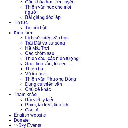
Các khóa học trực tuyến
Thiên văn học cho mọi
người
Bài giảng độc lập
Tin tức
Tin nổi bật
Kiến thức
Lịch sử thiên văn học
Trái Đất và sự sống
Hệ Mặt Trời
Các chòm sao
Thiên cầu, các hiện tượng
Sao, tinh vân, lỗ đen, ...
Thiên hà
Vũ trụ học
Thiên văn Phương Đông
Dụng cụ thiên văn
Chủ đề khác
Tham khảo
Bài viết, ý kiến
Phim, tài liệu, tiện ích
Giải trí
English website
Donate
">
Sky Events