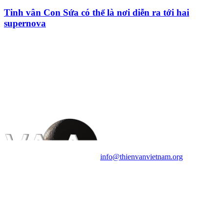
Tinh vân Con Sứa có thể là nơi diễn ra tới hai
supernova
HỘI THIÊN
VĂN VÀ VŨ TRỤ
HỌC VIỆT NAM
Vietnam Astronomy and
Cosmology Association (VACA)
Văn phòng: 90b Khương Đình,
quận Thanh Xuân, Hà Nội
Điện thoại: 091.530.1116; Email:
info@thienvanvietnam.org
Mọi bài viết tại đây thuộc bản
quyền của VACA, vui lòng ghi rõ
tên tác giả và nguồn trích
dẫn
Thienvanvietnam.org
khi quý
vị tái sử dụng bất cứ nội dung nào
từ website này.