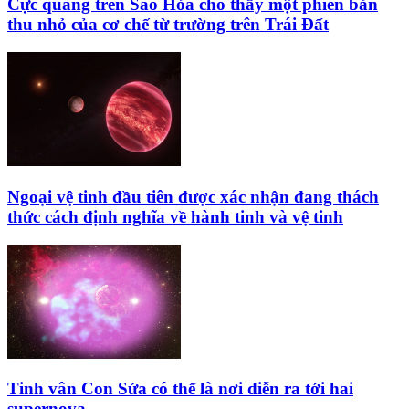
Cực quang trên Sao Hỏa cho thấy một phiên bản
thu nhỏ của cơ chế từ trường trên Trái Đất
Ngoại vệ tinh đầu tiên được xác nhận đang thách
thức cách định nghĩa về hành tinh và vệ tinh
Tinh vân Con Sứa có thể là nơi diễn ra tới hai
supernova