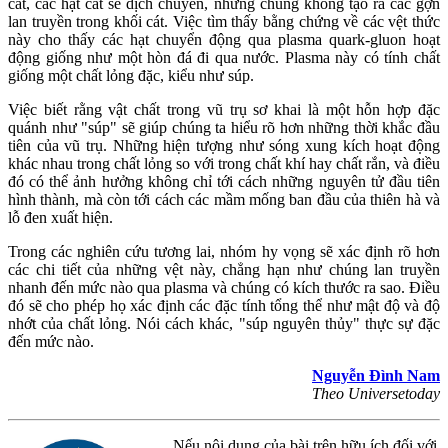
cát, các hạt cát sẽ dịch chuyển, nhưng chúng không tạo ra các gợn
lan truyền trong khối cát. Việc tìm thấy bằng chứng về các vệt thức
này cho thấy các hạt chuyển động qua plasma quark-gluon hoạt
động giống như một hòn đá đi qua nước. Plasma này có tính chất
giống một chất lỏng đặc, kiểu như súp.
Việc biết rằng vật chất trong vũ trụ sơ khai là một hỗn hợp đặc
quánh như "súp" sẽ giúp chúng ta hiểu rõ hơn những thời khắc đầu
tiên của vũ trụ. Những hiện tượng như sóng xung kích hoạt động
khác nhau trong chất lỏng so với trong chất khí hay chất rắn, và điều
đó có thể ảnh hưởng không chỉ tới cách những nguyên tử đầu tiên
hình thành, mà còn tới cách các mầm mống ban đầu của thiên hà và
lỗ đen xuất hiện.
Trong các nghiên cứu tương lai, nhóm hy vọng sẽ xác định rõ hơn
các chi tiết của những vệt này, chẳng hạn như chúng lan truyền
nhanh đến mức nào qua plasma và chúng có kích thước ra sao. Điều
đó sẽ cho phép họ xác định các đặc tính tổng thể như mật độ và độ
nhớt của chất lỏng. Nói cách khác, "súp nguyên thủy" thực sự đặc
đến mức nào.
Nguyễn Đình Nam
Theo Universetoday
Nếu nội dung của bài trên hữu ích đối với