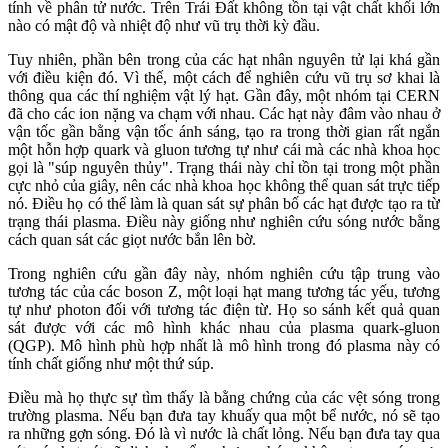
tính về phân tử nước. Trên Trái Đất không tồn tại vật chất khối lớn
nào có mật độ và nhiệt độ như vũ trụ thời kỳ đầu.
Tuy nhiên, phần bên trong của các hạt nhân nguyên tử lại khá gần
với điều kiện đó. Vì thế, một cách để nghiên cứu vũ trụ sơ khai là
thông qua các thí nghiệm vật lý hạt. Gần đây, một nhóm tại CERN
đã cho các ion nặng va chạm với nhau. Các hạt này đâm vào nhau ở
vận tốc gần bằng vận tốc ánh sáng, tạo ra trong thời gian rất ngắn
một hỗn hợp quark và gluon tương tự như cái mà các nhà khoa học
gọi là "súp nguyên thủy". Trạng thái này chỉ tồn tại trong một phần
cực nhỏ của giây, nên các nhà khoa học không thể quan sát trực tiếp
nó. Điều họ có thể làm là quan sát sự phân bố các hạt được tạo ra từ
trạng thái plasma. Điều này giống như nghiên cứu sóng nước bằng
cách quan sát các giọt nước bắn lên bờ.
Trong nghiên cứu gần đây này, nhóm nghiên cứu tập trung vào
tương tác của các boson Z, một loại hạt mang tương tác yếu, tương
tự như photon đối với tương tác điện từ. Họ so sánh kết quả quan
sát được với các mô hình khác nhau của plasma quark-gluon
(QGP). Mô hình phù hợp nhất là mô hình trong đó plasma này có
tính chất giống như một thứ súp.
Điều mà họ thực sự tìm thấy là bằng chứng của các vệt sóng trong
trường plasma. Nếu bạn đưa tay khuấy qua một bể nước, nó sẽ tạo
ra những gợn sóng. Đó là vì nước là chất lỏng. Nếu bạn đưa tay qua