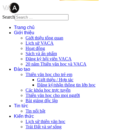
Search
Trang chủ
Giới thiệu
Giới thiệu tổng quan
Lịch sử VACA
Hoạt động
Sách và ấn phẩm
Đăng ký hội viên VACA
20 năm Thiên văn học và VACA
Đào tạo
Thiên văn học cho trẻ em
Giới thiệu / Hợp tác
Đăng ký/nhận thông tin lớp học
Các khóa học trực tuyến
Thiên văn học cho mọi người
Bài giảng độc lập
Tin tức
Tin nổi bật
Kiến thức
Lịch sử thiên văn học
Trái Đất và sự sống