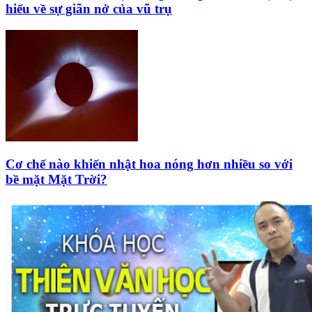
hiểu về sự giãn nở của vũ trụ
Cơ chế nào khiến nhật hoa nóng hơn nhiều so với
bề mặt Mặt Trời?