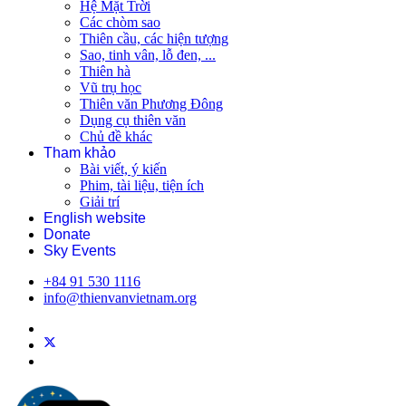
Hệ Mặt Trời
Các chòm sao
Thiên cầu, các hiện tượng
Sao, tinh vân, lỗ đen, ...
Thiên hà
Vũ trụ học
Thiên văn Phương Đông
Dụng cụ thiên văn
Chủ đề khác
Tham khảo
Bài viết, ý kiến
Phim, tài liệu, tiện ích
Giải trí
English website
Donate
Sky Events
+84 91 530 1116
info@thienvanvietnam.org