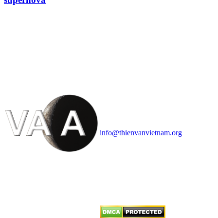
HỘI THIÊN
VĂN VÀ VŨ TRỤ
HỌC VIỆT NAM
Vietnam Astronomy and
Cosmology Association (VACA)
Văn phòng: 90b Khương Đình,
quận Thanh Xuân, Hà Nội
Điện thoại: 091.530.1116; Email:
info@thienvanvietnam.org
Mọi bài viết tại đây thuộc bản
quyền của VACA, vui lòng ghi rõ
tên tác giả và nguồn trích
dẫn
Thienvanvietnam.org
khi quý
vị tái sử dụng bất cứ nội dung nào
từ website này.