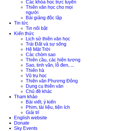
Các khóa học trực tuyến
Thiên văn học cho mọi
người
Bài giảng độc lập
Tin tức
Tin nổi bật
Kiến thức
Lịch sử thiên văn học
Trái Đất và sự sống
Hệ Mặt Trời
Các chòm sao
Thiên cầu, các hiện tượng
Sao, tinh vân, lỗ đen, ...
Thiên hà
Vũ trụ học
Thiên văn Phương Đông
Dụng cụ thiên văn
Chủ đề khác
Tham khảo
Bài viết, ý kiến
Phim, tài liệu, tiện ích
Giải trí
English website
Donate
Sky Events