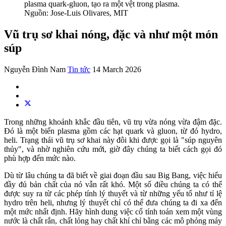
plasma quark-gluon, tạo ra một vệt trong plasma.
Nguồn: Jose-Luis Olivares, MIT
Vũ trụ sơ khai nóng, đặc và như một món
súp
Nguyễn Đình Nam
Tin tức
14 March 2026
Trong những khoảnh khắc đầu tiên, vũ trụ vừa nóng vừa đậm đặc.
Đó là một biển plasma gồm các hạt quark và gluon, từ đó hydro,
heli. Trạng thái vũ trụ sơ khai này đôi khi được gọi là "súp nguyên
thủy", và nhờ nghiên cứu mới, giờ đây chúng ta biết cách gọi đó
phù hợp đến mức nào.
Dù từ lâu chúng ta đã biết về giai đoạn đầu sau Big Bang, việc hiểu
đầy đủ bản chất của nó vẫn rất khó. Một số điều chúng ta có thể
được suy ra từ các phép tính lý thuyết và từ những yếu tố như tỉ lệ
hydro trên heli, nhưng lý thuyết chỉ có thể đưa chúng ta đi xa đến
một mức nhất định. Hãy hình dung việc cố tính toán xem một vùng
nước là chất rắn, chất lỏng hay chất khí chỉ bằng các mô phỏng máy