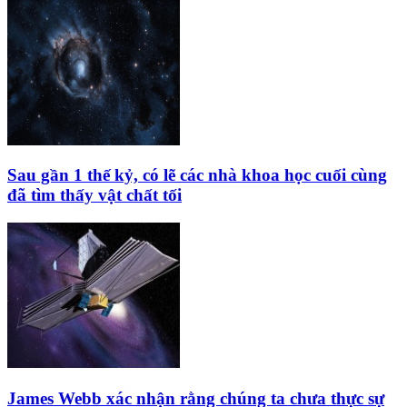
Sau gần 1 thế kỷ, có lẽ các nhà khoa học cuối cùng
đã tìm thấy vật chất tối
James Webb xác nhận rằng chúng ta chưa thực sự