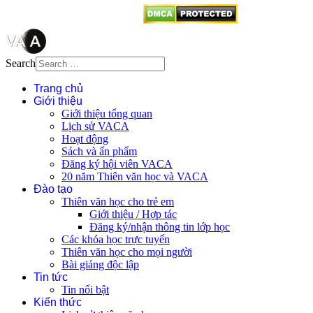
Search
Trang chủ
Giới thiệu
Giới thiệu tổng quan
Lịch sử VACA
Hoạt động
Sách và ấn phẩm
Đăng ký hội viên VACA
20 năm Thiên văn học và VACA
Đào tạo
Thiên văn học cho trẻ em
Giới thiệu / Hợp tác
Đăng ký/nhận thông tin lớp học
Các khóa học trực tuyến
Thiên văn học cho mọi người
Bài giảng độc lập
Tin tức
Tin nổi bật
Kiến thức