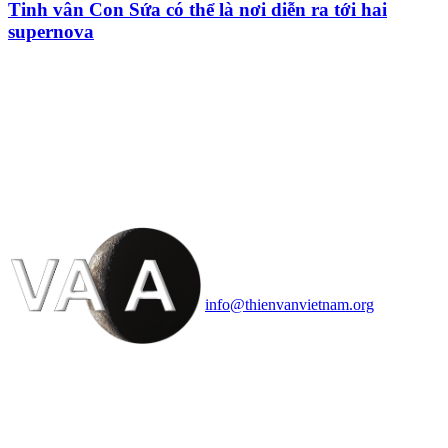
Tinh vân Con Sứa có thể là nơi diễn ra tới hai
supernova
HỘI THIÊN
VĂN VÀ VŨ TRỤ
HỌC VIỆT NAM
Vietnam Astronomy and
Cosmology Association (VACA)
Văn phòng: 90b Khương Đình,
quận Thanh Xuân, Hà Nội
Điện thoại: 091.530.1116; Email:
info@thienvanvietnam.org
Mọi bài viết tại đây thuộc bản
quyền của VACA, vui lòng ghi rõ
tên tác giả và nguồn trích
dẫn
Thienvanvietnam.org
khi quý
vị tái sử dụng bất cứ nội dung nào
từ website này.