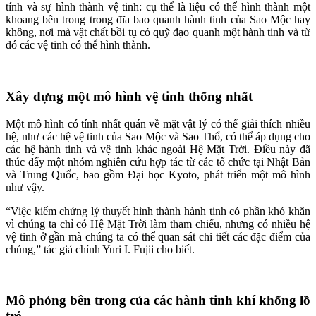
tính và sự hình thành vệ tinh: cụ thể là liệu có thể hình thành một
khoang bên trong trong đĩa bao quanh hành tinh của Sao Mộc hay
không, nơi mà vật chất bồi tụ có quỹ đạo quanh một hành tinh và từ
đó các vệ tinh có thể hình thành.
Xây dựng một mô hình vệ tinh thống nhất
Một mô hình có tính nhất quán về mặt vật lý có thể giải thích nhiều
hệ, như các hệ vệ tinh của Sao Mộc và Sao Thổ, có thể áp dụng cho
các hệ hành tinh và vệ tinh khác ngoài Hệ Mặt Trời. Điều này đã
thúc đẩy một nhóm nghiên cứu hợp tác từ các tổ chức tại Nhật Bản
và Trung Quốc, bao gồm Đại học Kyoto, phát triển một mô hình
như vậy.
“Việc kiểm chứng lý thuyết hình thành hành tinh có phần khó khăn
vì chúng ta chỉ có Hệ Mặt Trời làm tham chiếu, nhưng có nhiều hệ
vệ tinh ở gần mà chúng ta có thể quan sát chi tiết các đặc điểm của
chúng,” tác giả chính Yuri I. Fujii cho biết.
Mô phỏng bên trong của các hành tinh khí khổng lồ
trẻ