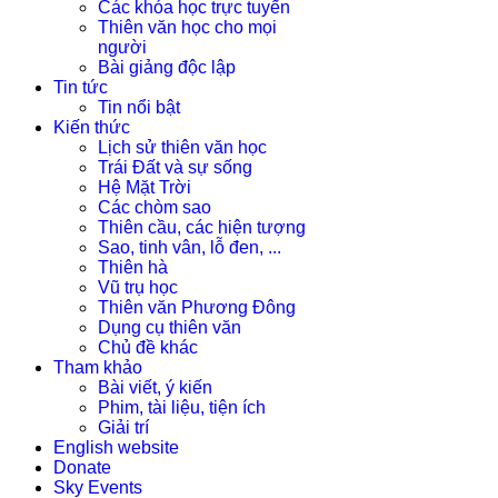
Các khóa học trực tuyến
Thiên văn học cho mọi
người
Bài giảng độc lập
Tin tức
Tin nổi bật
Kiến thức
Lịch sử thiên văn học
Trái Đất và sự sống
Hệ Mặt Trời
Các chòm sao
Thiên cầu, các hiện tượng
Sao, tinh vân, lỗ đen, ...
Thiên hà
Vũ trụ học
Thiên văn Phương Đông
Dụng cụ thiên văn
Chủ đề khác
Tham khảo
Bài viết, ý kiến
Phim, tài liệu, tiện ích
Giải trí
English website
Donate
Sky Events