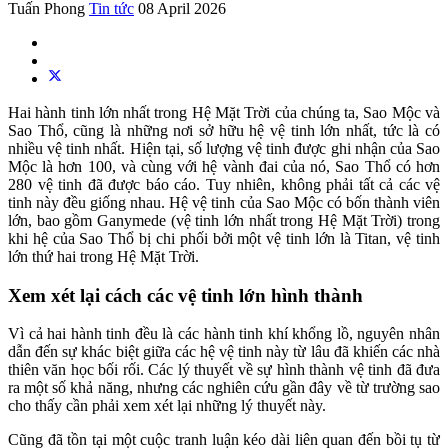
Tuấn Phong
Tin tức
08 April 2026
Hai hành tinh lớn nhất trong Hệ Mặt Trời của chúng ta, Sao Mộc và
Sao Thổ, cũng là những nơi sở hữu hệ vệ tinh lớn nhất, tức là có
nhiều vệ tinh nhất. Hiện tại, số lượng vệ tinh được ghi nhận của Sao
Mộc là hơn 100, và cùng với hệ vành đai của nó, Sao Thổ có hơn
280 vệ tinh đã được báo cáo. Tuy nhiên, không phải tất cả các vệ
tinh này đều giống nhau. Hệ vệ tinh của Sao Mộc có bốn thành viên
lớn, bao gồm Ganymede (vệ tinh lớn nhất trong Hệ Mặt Trời) trong
khi hệ của Sao Thổ bị chi phối bởi một vệ tinh lớn là Titan, vệ tinh
lớn thứ hai trong Hệ Mặt Trời.
Xem xét lại cách các vệ tinh lớn hình thành
Vì cả hai hành tinh đều là các hành tinh khí khổng lồ, nguyên nhân
dẫn đến sự khác biệt giữa các hệ vệ tinh này từ lâu đã khiến các nhà
thiên văn học bối rối. Các lý thuyết về sự hình thành vệ tinh đã đưa
ra một số khả năng, nhưng các nghiên cứu gần đây về từ trường sao
cho thấy cần phải xem xét lại những lý thuyết này.
Cũng đã tồn tại một cuộc tranh luận kéo dài liên quan đến bồi tụ từ