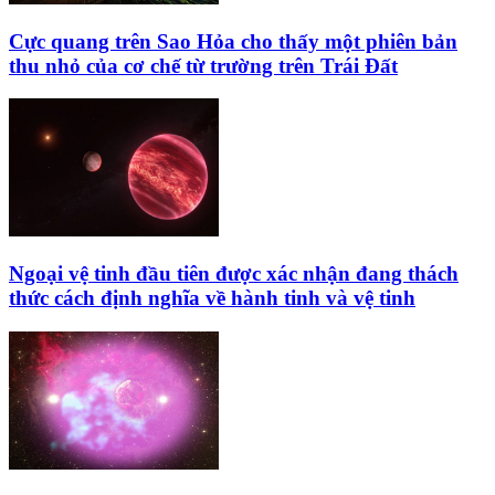
Cực quang trên Sao Hỏa cho thấy một phiên bản
thu nhỏ của cơ chế từ trường trên Trái Đất
Ngoại vệ tinh đầu tiên được xác nhận đang thách
thức cách định nghĩa về hành tinh và vệ tinh