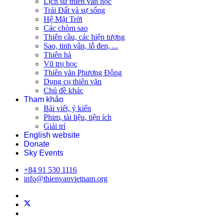
Lịch sử thiên văn học
Trái Đất và sự sống
Hệ Mặt Trời
Các chòm sao
Thiên cầu, các hiện tượng
Sao, tinh vân, lỗ đen, ...
Thiên hà
Vũ trụ học
Thiên văn Phương Đông
Dụng cụ thiên văn
Chủ đề khác
Tham khảo
Bài viết, ý kiến
Phim, tài liệu, tiện ích
Giải trí
English website
Donate
Sky Events
+84 91 530 1116
info@thienvanvietnam.org