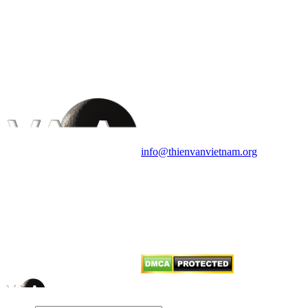
HỘI THIÊN
VĂN VÀ VŨ TRỤ
HỌC VIỆT NAM
Vietnam Astronomy and
Cosmology Association (VACA)
Văn phòng: 90b Khương Đình,
quận Thanh Xuân, Hà Nội
Điện thoại: 091.530.1116; Email:
info@thienvanvietnam.org
Mọi bài viết tại đây thuộc bản
quyền của VACA, vui lòng ghi rõ
tên tác giả và nguồn trích
dẫn
Thienvanvietnam.org
khi quý
vị tái sử dụng bất cứ nội dung nào
từ website này.