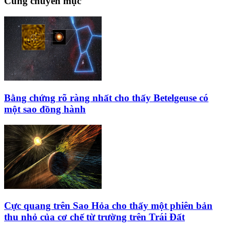
Cùng chuyên mục
Bằng chứng rõ ràng nhất cho thấy Betelgeuse có
một sao đồng hành
Cực quang trên Sao Hỏa cho thấy một phiên bản
thu nhỏ của cơ chế từ trường trên Trái Đất