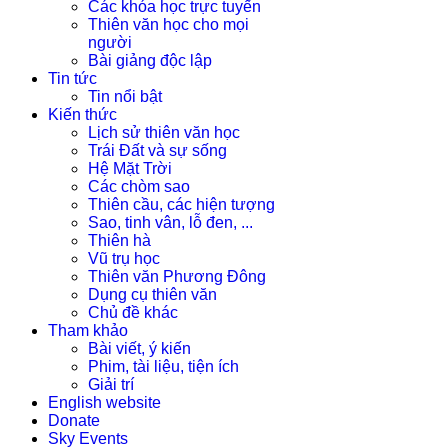
Các khóa học trực tuyến
Thiên văn học cho mọi
người
Bài giảng độc lập
Tin tức
Tin nổi bật
Kiến thức
Lịch sử thiên văn học
Trái Đất và sự sống
Hệ Mặt Trời
Các chòm sao
Thiên cầu, các hiện tượng
Sao, tinh vân, lỗ đen, ...
Thiên hà
Vũ trụ học
Thiên văn Phương Đông
Dụng cụ thiên văn
Chủ đề khác
Tham khảo
Bài viết, ý kiến
Phim, tài liệu, tiện ích
Giải trí
English website
Donate
Sky Events