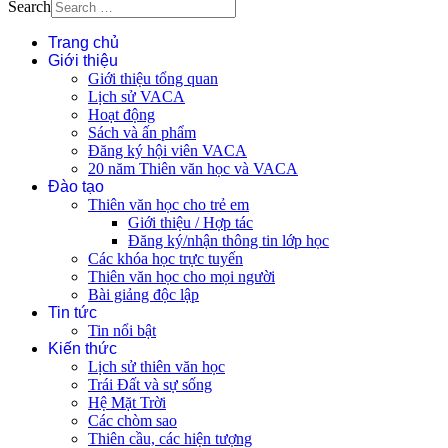
Search
Trang chủ
Giới thiệu
Giới thiệu tổng quan
Lịch sử VACA
Hoạt động
Sách và ấn phẩm
Đăng ký hội viên VACA
20 năm Thiên văn học và VACA
Đào tạo
Thiên văn học cho trẻ em
Giới thiệu / Hợp tác
Đăng ký/nhận thông tin lớp học
Các khóa học trực tuyến
Thiên văn học cho mọi người
Bài giảng độc lập
Tin tức
Tin nổi bật
Kiến thức
Lịch sử thiên văn học
Trái Đất và sự sống
Hệ Mặt Trời
Các chòm sao
Thiên cầu, các hiện tượng