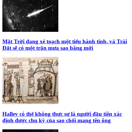
Mặt Trời đang xé toạch một tiểu hành tinh, và Trái
Đất sẽ có một trận mưa sao băng mới
Halley có thể không thực sự là người đầu tiên xác
định được chu kỳ của sao chổi mang tên ông