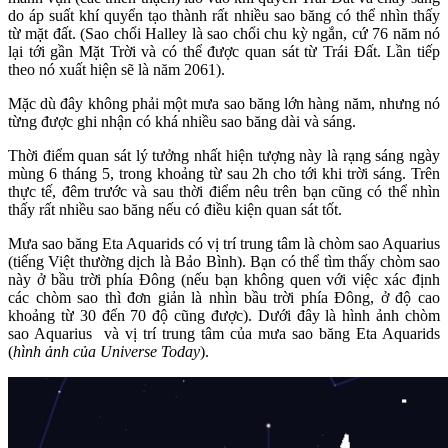
do áp suất khí quyển tạo thành rất nhiều sao băng có thể nhìn thấy
từ mặt đất. (Sao chổi Halley là sao chổi chu kỳ ngắn, cứ 76 năm nó
lại tới gần Mặt Trời và có thể được quan sát từ Trái Đất. Lần tiếp
theo nó xuất hiện sẽ là năm 2061).
Mặc dù đây không phải một mưa sao băng lớn hàng năm, nhưng nó
từng được ghi nhận có khá nhiều sao băng dài và sáng.
Thời điểm quan sát lý tưởng nhất hiện tượng này là rạng sáng ngày
mùng 6 tháng 5, trong khoảng từ sau 2h cho tới khi trời sáng. Trên
thực tế, đêm trước và sau thời điểm nêu trên bạn cũng có thể nhìn
thấy rất nhiều sao băng nếu có điều kiện quan sát tốt.
Mưa sao băng Eta Aquarids có vị trí trung tâm là chòm sao Aquarius
(tiếng Việt thường dịch là Bảo Bình). Bạn có thể tìm thấy chòm sao
này ở bầu trời phía Đông (nếu bạn không quen với việc xác định
các chòm sao thì đơn giản là nhìn bầu trời phía Đông, ở độ cao
khoảng từ 30 đến 70 độ cũng được). Dưới đây là hình ảnh chòm
sao Aquarius và vị trí trung tâm của mưa sao băng Eta Aquarids
(
hình ảnh của Universe Today
).