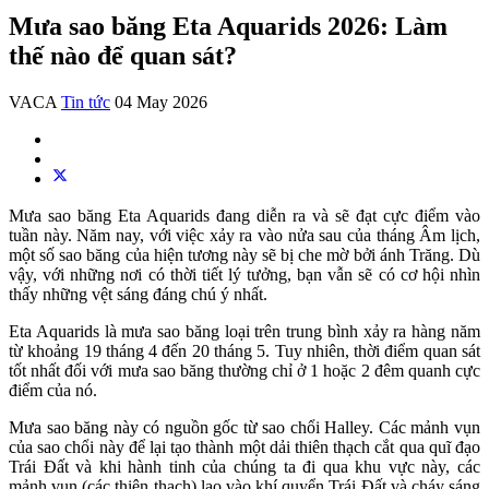
Mưa sao băng Eta Aquarids 2026: Làm
thế nào để quan sát?
VACA
Tin tức
04 May 2026
Mưa sao băng Eta Aquarids đang diễn ra và sẽ đạt cực điểm vào
tuần này. Năm nay, với việc xảy ra vào nửa sau của tháng Âm lịch,
một số sao băng của hiện tương này sẽ bị che mờ bởi ánh Trăng. Dù
vậy, với những nơi có thời tiết lý tưởng, bạn vẫn sẽ có cơ hội nhìn
thấy những vệt sáng đáng chú ý nhất.
Eta Aquarids là mưa sao băng loại trên trung bình xảy ra hàng năm
từ khoảng 19 tháng 4 đến 20 tháng 5. Tuy nhiên, thời điểm quan sát
tốt nhất đối với mưa sao băng thường chỉ ở 1 hoặc 2 đêm quanh cực
điểm của nó.
Mưa sao băng này có nguồn gốc từ sao chổi Halley. Các mảnh vụn
của sao chổi này để lại tạo thành một dải thiên thạch cắt qua quĩ đạo
Trái Đất và khi hành tinh của chúng ta đi qua khu vực này, các
mảnh vụn (các thiên thạch) lao vào khí quyển Trái Đất và cháy sáng