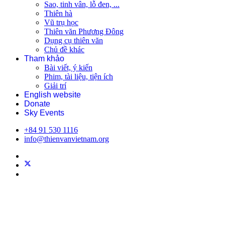
Sao, tinh vân, lỗ đen, ...
Thiên hà
Vũ trụ học
Thiên văn Phương Đông
Dụng cụ thiên văn
Chủ đề khác
Tham khảo
Bài viết, ý kiến
Phim, tài liệu, tiện ích
Giải trí
English website
Donate
Sky Events
+84 91 530 1116
info@thienvanvietnam.org