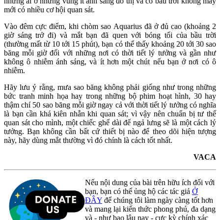
những ai ở những vùng ít ánh sáng đô thị và có bầu trời không mây
mới có nhiều cơ hội quan sát.
Vào đêm cực điểm, khi chòm sao Aquarius đã ở đủ cao (khoảng 2
giờ sáng trở đi) và mắt bạn đã quen với bóng tối của bầu trời
(thường mất từ 10 tới 15 phút), bạn có thể thấy khoảng 20 tới 30 sao
băng mỗi giờ đối với những nơi có thời tiết lý tưởng và gần như
không ô nhiễm ánh sáng, và ít hơn một chút nếu bạn ở nơi có ô
nhiễm.
Hãy lưu ý rằng, mưa sao băng không phải giống như trong những
bức tranh minh họa hay trong những bộ phim hoạt hình, 30 hay
thậm chí 50 sao băng mỗi giờ ngay cả với thời tiết lý tưởng có nghĩa
là bạn cần khá kiên nhẫn khi quan sát; vì vậy nên chuẩn bị tư thế
quan sát cho mình, một chiếc ghế dài để ngả lưng sẽ là một cách lý
tưởng. Bạn không cần bất cứ thiết bị nào để theo dõi hiện tượng
này, hãy dùng mắt thường vì đó chính là cách tốt nhất.
VACA
Nếu nội dung của bài trên hữu ích đối với
bạn, bạn có thể ủng hộ các tác giả
Ở
ĐÂY
để chúng tôi làm ngày càng tốt hơn
và mang lại kiến thức phong phú, đa dạng
và - như bao lâu nay - cực kỳ chính xác