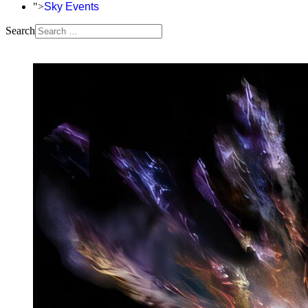
">
Sky Events
Search