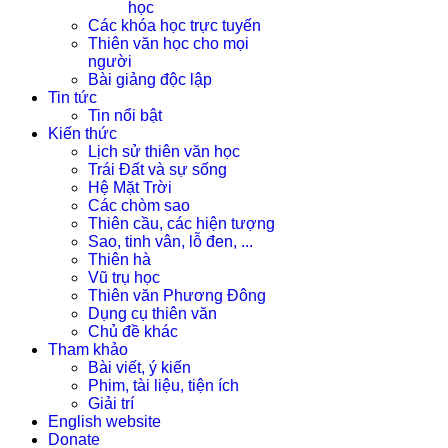
học
Các khóa học trực tuyến
Thiên văn học cho mọi
người
Bài giảng độc lập
Tin tức
Tin nổi bật
Kiến thức
Lịch sử thiên văn học
Trái Đất và sự sống
Hệ Mặt Trời
Các chòm sao
Thiên cầu, các hiện tượng
Sao, tinh vân, lỗ đen, ...
Thiên hà
Vũ trụ học
Thiên văn Phương Đông
Dụng cụ thiên văn
Chủ đề khác
Tham khảo
Bài viết, ý kiến
Phim, tài liệu, tiện ích
Giải trí
English website
Donate