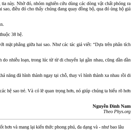
 tia này. Nhờ đó, nhóm nghiên cứu dùng các dòng vật chất phóng ra
i sao, điều đó cho thấy chúng đang quay đồng bộ, qua đó ủng hộ giả
n.
thuộc 38 hệ.
 mặt phẳng giữa hai sao. Như các tác giả viết: “Dựa trên phân tích
 do nhiễu loạn, trong lúc từ từ di chuyển lại gần nhau, cũng dần dần
ả năng đã hình thành ngay tại chỗ, thay vì hình thành xa nhau rồi di
ác hệ sao trẻ. Và có lẽ quan trọng hơn, nó giúp chúng ta hiểu rõ hơn
Nguyễn Đình Nam
Theo Phys.org
ốt hơn và mang lại kiến thức phong phú, đa dạng và - như bao lâu