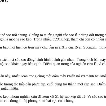
nào?
 thể sao nói chung. Chúng ta thường nghĩ các sao là những đối tượng 
gọi là một hệ sao kép. Trong nhiều trường hợp, thậm chí còn có nhiều 
ài báo mới hiện có trên máy chủ tiền in arXiv của Ryan Sponzilli, nghiê
h cách mà các sao đồng hành hình thành gần nhau. Trong kịch bản này,
h một sao khác ngay bên cạnh. Điểm quan trọng của nghiên cứu là: vì cá
bản này, nhiễu loạn trong cùng một đám mây khiến nó vỡ thành hai khối
c tương tác hấp dẫn phức tạp, cuối cùng trở thành một cặp sao. Điểm th
 ngẫu nhiên.
o kép, nhóm nghiên cứu đã xem xét 51 hệ sao kép rất trẻ. Vì các sao tr
ủa các dòng khí bị phóng ra từ hai cực của chúng.