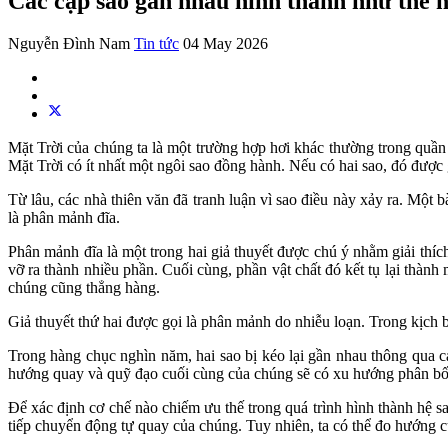
Các cặp sao gần nhau hình thành như thế 
Nguyễn Đình Nam
Tin tức
04 May 2026
Mặt Trời của chúng ta là một trường hợp hơi khác thường trong quần
Mặt Trời có ít nhất một ngôi sao đồng hành. Nếu có hai sao, đó được 
Từ lâu, các nhà thiên văn đã tranh luận vì sao điều này xảy ra. Một b
là phân mảnh đĩa.
Phân mảnh đĩa là một trong hai giả thuyết được chú ý nhằm giải thíc
vỡ ra thành nhiều phần. Cuối cùng, phần vật chất đó kết tụ lại thàn
chúng cũng thẳng hàng.
Giả thuyết thứ hai được gọi là phân mảnh do nhiễu loạn. Trong kịch 
Trong hàng chục nghìn năm, hai sao bị kéo lại gần nhau thông qua cá
hướng quay và quỹ đạo cuối cùng của chúng sẽ có xu hướng phân bố
Để xác định cơ chế nào chiếm ưu thế trong quá trình hình thành hệ sa
tiếp chuyển động tự quay của chúng. Tuy nhiên, ta có thể đo hướng c