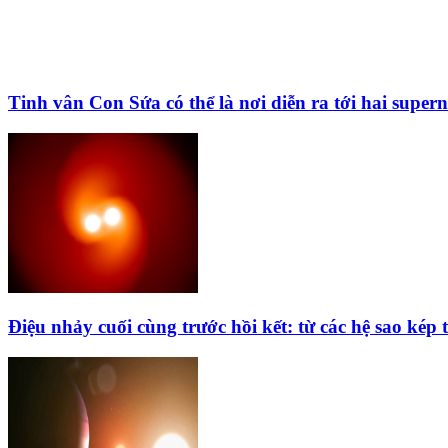
Tinh vân Con Sứa có thể là nơi diễn ra tới hai super
Điệu nhảy cuối cùng trước hồi kết: từ các hệ sao kép 