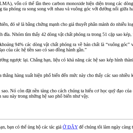
ALMA), vốn có thể lần theo carbon monoxide hiện diện trong các dòng
g tia phóng ra song song với nhau và vuông góc với đường nối giữa ha
hiên, đó sẽ là bằng chứng mạnh cho giả thuyết phân mảnh do nhiễu loạ
nh đĩa. Nhóm tìm thấy 42 dòng vật chất phóng ra trong 51 cặp sao kép, 
hoảng 94% các dòng vật chất phóng ra về bản chất là “vuông góc” với
ạo của các hệ tiền sao có sao đồng hành gần.”
ướng ngược lại. Chẳng hạn, liệu có khả năng các hệ sao kép hình thành
 thẳng hàng xuất hiện phổ biến đến mức này cho thấy các sao nhiều kh
a sao. Nó còn đặt nền tảng cho cách chúng ta hiểu cơ học quỹ đạo của c
h sau này trong những hệ sao phổ biến như vậy.
ạn, bạn có thể ủng hộ các tác giả
Ở ĐÂY
để chúng tôi làm ngày càng t