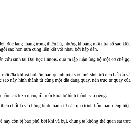
đơn độc lang thang trong thiên hà, nhưng khoảng một nửa số sao kiểu
ngôi sao hơn nữa cùng liên kết với nhau bởi hấp dẫn.
n cứu sinh tại Đại học Illinois, đưa ra lập luận ủng hộ một cơ chế gọi
 một đĩa khí và bụi lớn bao quanh một sao mới sinh trở nên bất ổn và
c sao này hình thành từ cùng một đĩa đang quay, nên trục tự quay của
 nằm cách xa nhau, rồi mỗi khối tự hình thành sao riêng.
en chốt là vì chúng hình thành từ các quá trình hỗn loạn riêng biệt,
ẻ này còn bị bao phủ bởi khí và bụi, chúng ta không thể quan sát trực