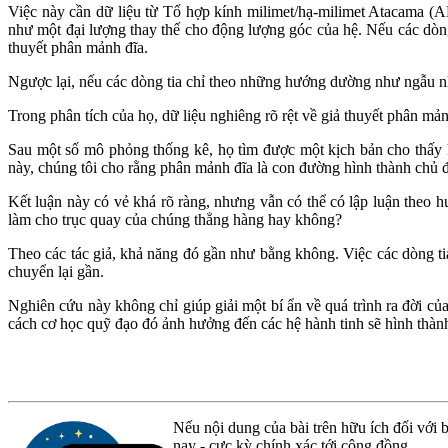
Việc này cần dữ liệu từ Tổ hợp kính milimet/hạ-milimet Atacama (
như một đại lượng thay thế cho động lượng góc của hệ. Nếu các dòn
thuyết phân mảnh đĩa.
Ngược lại, nếu các dòng tia chỉ theo những hướng dường như ngẫu n
Trong phân tích của họ, dữ liệu nghiêng rõ rệt về giả thuyết phân mả
Sau một số mô phỏng thống kê, họ tìm được một kịch bản cho thấy k
này, chúng tôi cho rằng phân mảnh đĩa là con đường hình thành chủ đ
Kết luận này có vẻ khá rõ ràng, nhưng vẫn có thể có lập luận theo h
làm cho trục quay của chúng thẳng hàng hay không?
Theo các tác giả, khả năng đó gần như bằng không. Việc các dòng tia
chuyển lại gần.
Nghiên cứu này không chỉ giúp giải một bí ẩn về quá trình ra đời củ
cách cơ học quỹ đạo đó ảnh hưởng đến các hệ hành tinh sẽ hình thàn
Nếu nội dung của bài trên hữu ích đối với b
nay - cực kỳ chính xác tới cộng đồng.