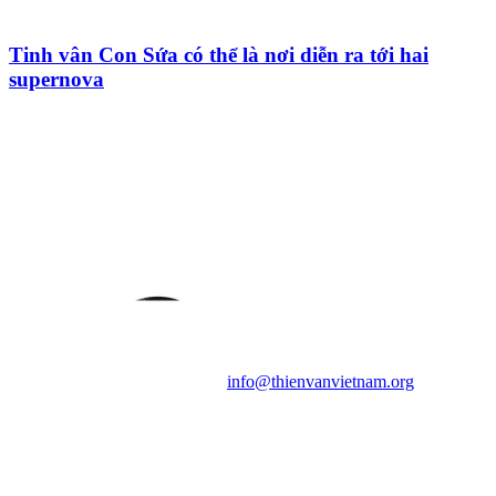
Tinh vân Con Sứa có thể là nơi diễn ra tới hai
supernova
HỘI THIÊN
VĂN VÀ VŨ TRỤ
HỌC VIỆT NAM
Vietnam Astronomy and
Cosmology Association (VACA)
Văn phòng: 90b Khương Đình,
quận Thanh Xuân, Hà Nội
Điện thoại: 091.530.1116; Email:
info@thienvanvietnam.org
Mọi bài viết tại đây thuộc bản
quyền của VACA, vui lòng ghi rõ
tên tác giả và nguồn trích
dẫn
Thienvanvietnam.org
khi quý