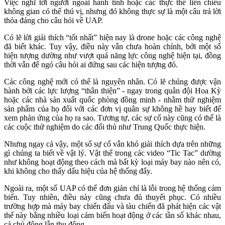
Việc nghĩ tới người ngoài hành tinh hoặc các thực thể liên chiều
không gian có thể thú vị, nhưng đó không thực sự là một câu trả lời
thỏa đáng cho câu hỏi về UAP.
Có lẽ lời giải thích “tốt nhất” hiện nay là drone hoặc các công nghệ
đã biết khác. Tuy vậy, điều này vẫn chưa hoàn chỉnh, bởi một số
hiện tượng dường như vượt quá năng lực công nghệ hiện tại, đồng
thời vẫn để ngỏ câu hỏi ai đứng sau các hiện tượng đó.
Các công nghệ mới có thể là nguyên nhân. Có lẽ chúng được vận
hành bởi các lực lượng “thân thiện” - ngay trong quân đội Hoa Kỳ
hoặc các nhà sản xuất quốc phòng đồng minh - nhằm thử nghiệm
sản phẩm của họ đối với các đơn vị quân sự không hề hay biết để
xem phản ứng của họ ra sao. Tương tự, các sự cố này cũng có thể là
các cuộc thử nghiệm do các đối thủ như Trung Quốc thực hiện.
Nhưng ngay cả vậy, một số sự cố vẫn khó giải thích dựa trên những
gì chúng ta biết về vật lý. Vật thể trong các video “Tic Tac” dường
như không hoạt động theo cách mà bất kỳ loại máy bay nào nên có,
khi không cho thấy dấu hiệu của hệ thống đẩy.
Ngoài ra, một số UAP có thể đơn giản chỉ là lỗi trong hệ thống cảm
biến. Tuy nhiên, điều này cũng chưa đủ thuyết phục. Có nhiều
trường hợp mà máy bay chiến đấu và tàu chiến đã phát hiện các vật
thể này bằng nhiều loại cảm biến hoạt động ở các tần số khác nhau,
cả chủ động lẫn thụ động.