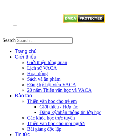
vị tái sử dụng bất cứ nội dung nào
từ website này.
Search
Trang chủ
Giới thiệu
Giới thiệu tổng quan
Lịch sử VACA
Hoạt động
Sách và ấn phẩm
Đăng ký hội viên VACA
20 năm Thiên văn học và VACA
Đào tạo
Thiên văn học cho trẻ em
Giới thiệu / Hợp tác
Đăng ký/nhận thông tin lớp học
Các khóa học trực tuyến
Thiên văn học cho mọi người
Bài giảng độc lập
Tin tức