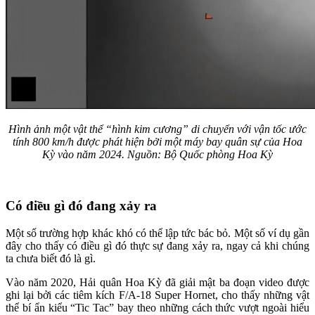
Hình ảnh một vật thể “hình kim cương” di chuyển với vận tốc ước
tính 800 km/h được phát hiện bởi một máy bay quân sự của Hoa
Kỳ vào năm 2024. Nguồn: Bộ Quốc phòng Hoa Kỳ
Có điều gì đó đang xảy ra
Một số trường hợp khác khó có thể lập tức bác bỏ. Một số ví dụ gần
đây cho thấy có điều gì đó thực sự đang xảy ra, ngay cả khi chúng
ta chưa biết đó là gì.
Vào năm 2020, Hải quân Hoa Kỳ đã giải mật ba đoạn video được
ghi lại bởi các tiêm kích F/A-18 Super Hornet, cho thấy những vật
thể bí ẩn kiểu “Tic Tac” bay theo những cách thức vượt ngoài hiểu