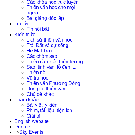
Các khóa học trực tuyến
Thiên văn học cho mọi
người
Bài giảng độc lập
Tin tức
Tin nổi bật
Kiến thức
Lịch sử thiên văn học
Trái Đất và sự sống
Hệ Mặt Trời
Các chòm sao
Thiên cầu, các hiện tượng
Sao, tinh vân, lỗ đen, ...
Thiên hà
Vũ trụ học
Thiên văn Phương Đông
Dụng cụ thiên văn
Chủ đề khác
Tham khảo
Bài viết, ý kiến
Phim, tài liệu, tiện ích
Giải trí
English website
Donate
">
Sky Events