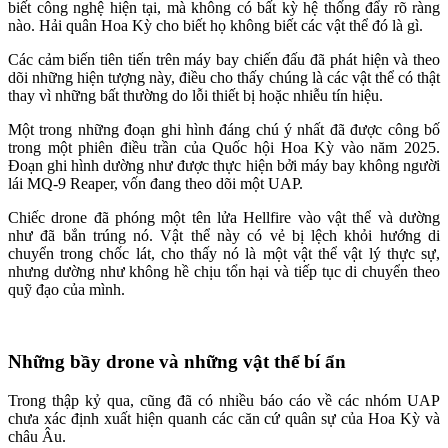
biết công nghệ hiện tại, mà không có bất kỳ hệ thống đẩy rõ ràng
nào. Hải quân Hoa Kỳ cho biết họ không biết các vật thể đó là gì.
Các cảm biến tiên tiến trên máy bay chiến đấu đã phát hiện và theo
dõi những hiện tượng này, điều cho thấy chúng là các vật thể có thật
thay vì những bất thường do lỗi thiết bị hoặc nhiễu tín hiệu.
Một trong những đoạn ghi hình đáng chú ý nhất đã được công bố
trong một phiên điều trần của Quốc hội Hoa Kỳ vào năm 2025.
Đoạn ghi hình dường như được thực hiện bởi máy bay không người
lái MQ-9 Reaper, vốn đang theo dõi một UAP.
Chiếc drone đã phóng một tên lửa Hellfire vào vật thể và dường
như đã bắn trúng nó. Vật thể này có vẻ bị lệch khỏi hướng di
chuyển trong chốc lát, cho thấy nó là một vật thể vật lý thực sự,
nhưng dường như không hề chịu tổn hại và tiếp tục di chuyển theo
quỹ đạo của mình.
Những bầy drone và những vật thể bí ẩn
Trong thập kỷ qua, cũng đã có nhiều báo cáo về các nhóm UAP
chưa xác định xuất hiện quanh các căn cứ quân sự của Hoa Kỳ và
châu Âu.