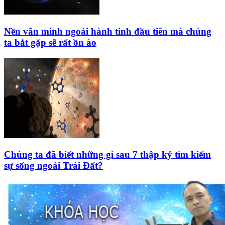
Nền văn minh ngoài hành tinh đầu tiên mà chúng
ta bắt gặp sẽ rất ồn ào
Chúng ta đã biết những gì sau 7 thập kỷ tìm kiếm
sự sống ngoài Trái Đất?