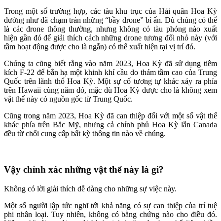
Trong một số trường hợp, các tàu khu trục của Hải quân Hoa Kỳ
dường như đã chạm trán những “bầy drone” bí ẩn. Dù chúng có thể
là các drone thông thường, nhưng không có tàu phóng nào xuất
hiện gần đó để giải thích cách những drone tương đối nhỏ này (với
tầm hoạt động được cho là ngắn) có thể xuất hiện tại vị trí đó.
Chúng ta cũng biết rằng vào năm 2023, Hoa Kỳ đã sử dụng tiêm
kích F-22 để bắn hạ một khinh khí cầu do thám tầm cao của Trung
Quốc trên lãnh thổ Hoa Kỳ. Một sự cố tương tự khác xảy ra phía
trên Hawaii cùng năm đó, mặc dù Hoa Kỳ được cho là không xem
vật thể này có nguồn gốc từ Trung Quốc.
Cũng trong năm 2023, Hoa Kỳ đã can thiệp đối với một số vật thể
khác phía trên Bắc Mỹ, nhưng cả chính phủ Hoa Kỳ lẫn Canada
đều từ chối cung cấp bất kỳ thông tin nào về chúng.
Vậy chính xác những vật thể này là gì?
Không có lời giải thích dễ dàng cho những sự việc này.
Một số người lập tức nghĩ tới khả năng có sự can thiệp của trí tuệ
phi nhân loại. Tuy nhiên, không có bằng chứng nào cho điều đó.