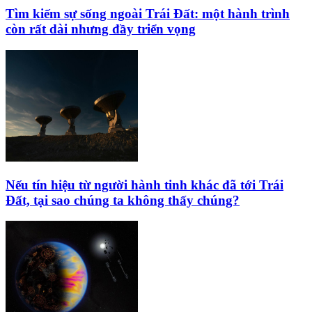
Tìm kiếm sự sống ngoài Trái Đất: một hành trình
còn rất dài nhưng đầy triển vọng
Nếu tín hiệu từ người hành tinh khác đã tới Trái
Đất, tại sao chúng ta không thấy chúng?