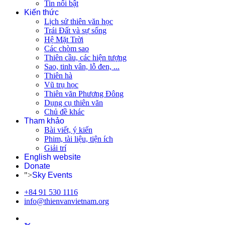
Tin nổi bật
Kiến thức
Lịch sử thiên văn học
Trái Đất và sự sống
Hệ Mặt Trời
Các chòm sao
Thiên cầu, các hiện tượng
Sao, tinh vân, lỗ đen, ...
Thiên hà
Vũ trụ học
Thiên văn Phương Đông
Dụng cụ thiên văn
Chủ đề khác
Tham khảo
Bài viết, ý kiến
Phim, tài liệu, tiện ích
Giải trí
English website
Donate
">
Sky Events
+84 91 530 1116
info@thienvanvietnam.org