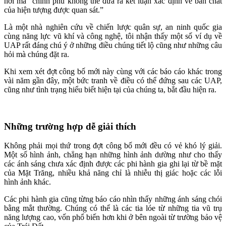
nơi mà “chính phủ không thể đưa ra kết luận xác định về bản chất
của hiện tượng được quan sát.”
Là một nhà nghiên cứu về chiến lược quân sự, an ninh quốc gia
cùng năng lực vũ khí và công nghệ, tôi nhận thấy một số ví dụ về
UAP rất đáng chú ý ở những điều chúng tiết lộ cũng như những câu
hỏi mà chúng đặt ra.
Khi xem xét đợt công bố mới này cùng với các báo cáo khác trong
vài năm gần đây, một bức tranh về điều có thể đứng sau các UAP,
cũng như tình trạng hiểu biết hiện tại của chúng ta, bắt đầu hiện ra.
Những trường hợp dễ giải thích
Không phải mọi thứ trong đợt công bố mới đều có vẻ khó lý giải.
Một số hình ảnh, chẳng hạn những hình ảnh dường như cho thấy
các ánh sáng chưa xác định được các phi hành gia ghi lại từ bề mặt
của Mặt Trăng, nhiều khả năng chỉ là nhiễu thị giác hoặc các lỗi
hình ảnh khác.
Các phi hành gia cũng từng báo cáo nhìn thấy những ánh sáng chói
bằng mắt thường. Chúng có thể là các tia lóe từ những tia vũ trụ
năng lượng cao, vốn phổ biến hơn khi ở bên ngoài từ trường bảo vệ