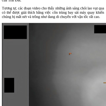
của Trái Đất.
Tương tự, các đoạn video cho thấy những ánh sáng chói lao vụt qua
có thể được giải thích bằng việc côn trùng bay sát máy quay khiến
chúng bị mất nét và trông như đang di chuyển với vận tốc rất cao.