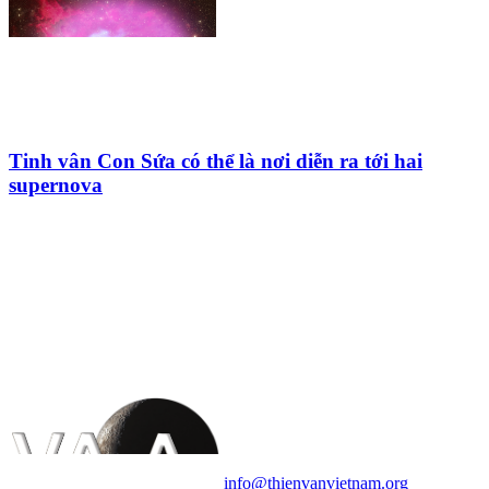
Tinh vân Con Sứa có thể là nơi diễn ra tới hai
supernova
HỘI THIÊN
VĂN VÀ VŨ TRỤ
HỌC VIỆT NAM
Vietnam Astronomy and
Cosmology Association (VACA)
Văn phòng: 90b Khương Đình,
quận Thanh Xuân, Hà Nội
Điện thoại: 091.530.1116; Email:
info@thienvanvietnam.org