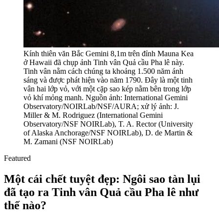
Kính thiên văn Bắc Gemini 8,1m trên đỉnh Mauna Kea
ở Hawaii đã chụp ảnh Tinh vân Quả cầu Pha lê này.
Tinh vân nằm cách chúng ta khoảng 1.500 năm ánh
sáng và được phát hiện vào năm 1790. Đây là một tinh
vân hai lớp vỏ, với một cặp sao kép nằm bên trong lớp
vỏ khí mỏng manh. Nguồn ảnh: International Gemini
Observatory/NOIRLab/NSF/AURA; xử lý ảnh: J.
Miller & M. Rodriguez (International Gemini
Observatory/NSF NOIRLab), T. A. Rector (University
of Alaska Anchorage/NSF NOIRLab), D. de Martin &
M. Zamani (NSF NOIRLab)
Featured
Một cái chết tuyệt đẹp: Ngôi sao tàn lụi
đã tạo ra Tinh vân Quả cầu Pha lê như
thế nào?