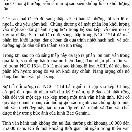
loại O thông thường, vốn là những sao siêu khổng lồ có khối lượng
lớn.
Các sao loại O có độ sáng thấp về cơ bản là những lõi sao lộ ra
ngoài, chủ yếu gồm heli. Chúng thường đã mất phần lớn khối lượng
vào một sao đồng hành nặng hơn trong hệ sao kép, và điều đó đã
xảy ra ở đây. Sao loại O có độ sáng thấp trong NGC 1514 đã mất
phần lớn khối lượng, đang hoàn tất quá trình nhiệt hạch heli, và trên
đường nguội dần để trở thành sao lùn trắng.
Trong khi sao có độ sáng thấp này đã tạo ra phần lớn tinh vân trong
quá khứ, sao đồng hành của nó hiện đang đảm nhận phần lớn vai
trò trong NGC 1514. Đó là một sao khổng lồ loại A0III, đã tiêu hao
phần lớn hydro trong lõi và rời khỏi dãy chính. Năng lượng của nó
đang làm tinh vân phát sáng.
Sự bất đối xứng của NGC 1514 bắt nguồn từ cặp sao kép. Chúng
có quỹ đạo quanh nhau với chu kỳ 9 năm, quỹ đạo dài nhất từng
biết đối với một cặp sao kép trong một tinh vân hành tinh. Khi có
quỹ đạo quanh nhau, các luồng gió sao mạnh của chúng định hình
tinh vân tuyệt đẹp này, tạo ra các lớp vỏ, dải mảnh và đám vật chất
được thấy trong bức ảnh của kính Bắc Gemini.
Tinh vân hành tinh không tồn tại lâu, thường chỉ khoảng 10.000 đến
25.000 năm. Đó là một khoảng thời gian rất ngắn trong thiên văn