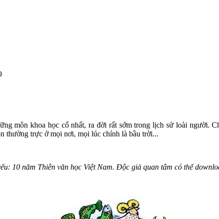
9
ng môn khoa học cổ nhất, ra đời rất sớm trong lịch sử loài người. Ch
 thường trực ở mọi nơi, mọi lúc chính là bầu trời...
ỷ yếu: 10 năm Thiên văn học Việt Nam. Độc giả quan tâm có thể downl