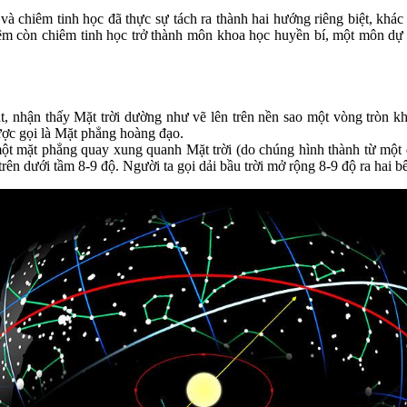
học và chiêm tinh học đã thực sự tách ra thành hai hướng riêng biệt, k
 còn chiêm tinh học trở thành môn khoa học huyền bí, một môn dự đo
t, nhận thấy Mặt trời dường như vẽ lên trên nền sao một vòng tròn kh
ược gọi là Mặt phẳng hoàng đạo.
ột mặt phẳng quay xung quanh Mặt trời (do chúng hình thành từ một đĩa
rên dưới tầm 8-9 độ. Người ta gọi dải bầu trời mở rộng 8-9 độ ra hai 