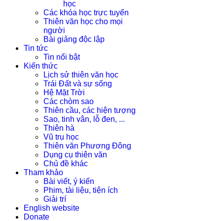
học
Các khóa học trực tuyến
Thiên văn học cho mọi
người
Bài giảng độc lập
Tin tức
Tin nổi bật
Kiến thức
Lịch sử thiên văn học
Trái Đất và sự sống
Hệ Mặt Trời
Các chòm sao
Thiên cầu, các hiện tượng
Sao, tinh vân, lỗ đen, ...
Thiên hà
Vũ trụ học
Thiên văn Phương Đông
Dụng cụ thiên văn
Chủ đề khác
Tham khảo
Bài viết, ý kiến
Phim, tài liệu, tiện ích
Giải trí
English website
Donate