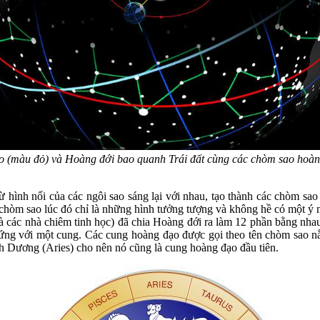
(màu đỏ) và Hoàng đới bao quanh Trái đất cùng các chòm sao hoàn
từ hình nối của các ngôi sao sáng lại với nhau, tạo thành các chòm s
 chòm sao lúc đó chỉ là những hình tưởng tượng và không hề có một ý 
i là các nhà chiêm tinh học) đã chia Hoàng đới ra làm 12 phần bằng nh
 ứng với một cung. Các cung hoàng đạo được gọi theo tên chòm sao 
Dương (Aries) cho nên nó cũng là cung hoàng đạo đầu tiên.