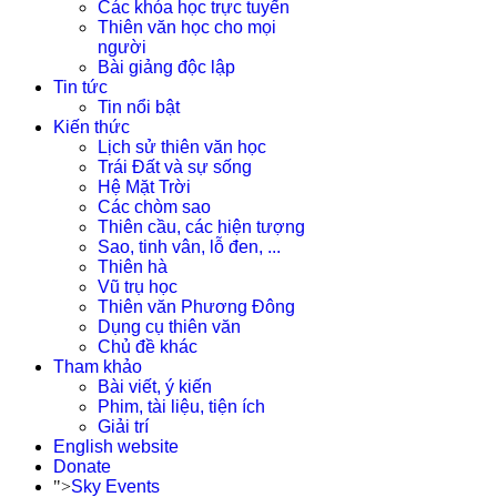
Các khóa học trực tuyến
Thiên văn học cho mọi
người
Bài giảng độc lập
Tin tức
Tin nổi bật
Kiến thức
Lịch sử thiên văn học
Trái Đất và sự sống
Hệ Mặt Trời
Các chòm sao
Thiên cầu, các hiện tượng
Sao, tinh vân, lỗ đen, ...
Thiên hà
Vũ trụ học
Thiên văn Phương Đông
Dụng cụ thiên văn
Chủ đề khác
Tham khảo
Bài viết, ý kiến
Phim, tài liệu, tiện ích
Giải trí
English website
Donate
">
Sky Events