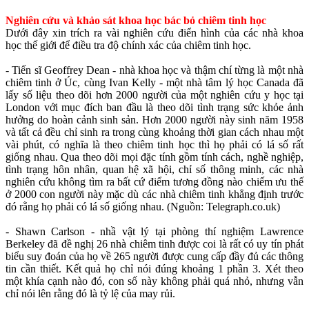
Nghiên cứu và khảo sát khoa học bác bỏ chiêm tinh học
Dưới đây xin trích ra vài nghiên cứu điển hình của các nhà khoa
học thế giới để điều tra độ chính xác của chiêm tinh học.
- Tiến sĩ Geoffrey Dean - nhà khoa học và thậm chí từng là một nhà
chiêm tinh ở Úc, cùng Ivan Kelly - một nhà tâm lý học Canada đã
lấy số liệu theo dõi hơn 2000 người của một nghiên cứu y học tại
London với mục đích ban đầu là theo dõi tình trạng sức khỏe ảnh
hưởng do hoàn cảnh sinh sản. Hơn 2000 người này sinh năm 1958
và tất cả đều chỉ sinh ra trong cùng khoảng thời gian cách nhau một
vài phút, có nghĩa là theo chiêm tinh học thì họ phải có lá số rất
giống nhau. Qua theo dõi mọi đặc tính gồm tính cách, nghề nghiệp,
tình trạng hôn nhân, quan hệ xã hội, chỉ số thông minh, các nhà
nghiên cứu không tìm ra bất cứ điểm tương đồng nào chiếm ưu thế
ở 2000 con người này mặc dù các nhà chiêm tinh khẳng định trước
đó rằng họ phải có lá số giống nhau. (Nguồn: Telegraph.co.uk)
- Shawn Carlson - nhầ vật lý tại phòng thí nghiệm Lawrence
Berkeley đã đề nghị 26 nhà chiêm tinh được coi là rất có uy tín phát
biểu suy đoán của họ về 265 người được cung cấp đầy đủ các thông
tin cần thiết. Kết quả họ chỉ nói đúng khoảng 1 phần 3. Xét theo
một khía cạnh nào đó, con số này không phải quá nhỏ, nhưng vẫn
chỉ nói lên rằng đó là tỷ lệ của may rủi.