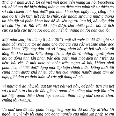
Tháng 7 năm 2012, tôi có viết một note trên mạng xã hội Facebook
với nội dung thể hiện thẳng thắn quan điểm của mình về sự thiếu cơ
sở của chiêm tinh học dưới góc nhìn khoa học ngày nay, cũng như
qua đó lên án kịch liệt các tổ chức, các nhóm sử dụng những thông
tin bịa đặt và phản khoa học để lôi kéo người ủng hộ, đầu độc dân
trí của lớp trẻ. Bài viết đã nhận được khá nhiều phản hồi cả tích
cực cả tiêu cực từ người đọc, hầu hết là những người bạn của tôi.
Một năm sau, tới tháng 8 năm 2013 một số website đã đề nghị sử
dụng bài viết của tôi để đăng cho độc giả của các website khác đọc
tham khảo. Việc này dẫn tới số lượng phản hồi về bài viết của tôi
tăng lên khá nhiều. Điều đáng tiếc là đại đa số những người phản
hồi cả đồng tình lẫn phản bác đều quên mất một điều như trên đã
nêu: bài viết là một note cá nhân trên mạng xã hội, không phải
phân tích chi tiết dưới dạng một lập luận chính thức. Đồng thời, tôi
cũng nhận được khá nhiều câu hỏi của những người quan tâm đề
nghị giải đáp và thảo luận về các nội dung đã nêu.
Vì những lí do này, tôi đặt tay viết bài viết này, để phân tích chi tiết
và cụ thể hơn cho các độc giả có quan tâm, cũng như một lần nữa
thể hiện quan điểm khoa học của bản thân cũng như của tổ chức
chúng tôi (VACA).
Và như tiêu đề của phần in nghiêng này tôi đã nói đây là"Đôi lời
ngoài lề", vì vậy tôi cùng các đồng nghiệp của mình xin phép sẽ chỉ