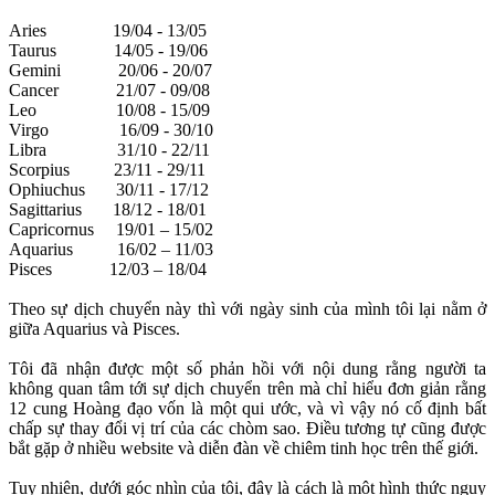
Aries 19/04 - 13/05
Taurus 14/05 - 19/06
Gemini 20/06 - 20/07
Cancer 21/07 - 09/08
Leo 10/08 - 15/09
Virgo 16/09 - 30/10
Libra 31/10 - 22/11
Scorpius 23/11 - 29/11
Ophiuchus 30/11 - 17/12
Sagittarius 18/12 - 18/01
Capricornus 19/01 – 15/02
Aquarius 16/02 – 11/03
Pisces 12/03 – 18/04
Theo sự dịch chuyển này thì với ngày sinh của mình tôi lại nằm ở
giữa Aquarius và Pisces.
Tôi đã nhận được một số phản hồi với nội dung rằng người ta
không quan tâm tới sự dịch chuyển trên mà chỉ hiểu đơn giản rằng
12 cung Hoàng đạo vốn là một qui ước, và vì vậy nó cố định bất
chấp sự thay đổi vị trí của các chòm sao. Điều tương tự cũng được
bắt gặp ở nhiều website và diễn đàn về chiêm tinh học trên thế giới.
Tuy nhiên, dưới góc nhìn của tôi, đây là cách là môt hình thức ngụy