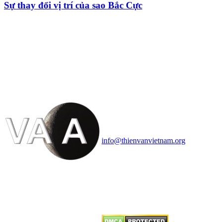
Sự thay đổi vị trí của sao Bắc Cực
HỘI THIÊN
VĂN VÀ VŨ TRỤ
HỌC VIỆT NAM
Vietnam Astronomy and
Cosmology Association (VACA)
Văn phòng: 90b Khương Đình,
quận Thanh Xuân, Hà Nội
Điện thoại: 091.530.1116; Email:
info@thienvanvietnam.org
Mọi bài viết tại đây thuộc bản
quyền của VACA, vui lòng ghi rõ
tên tác giả và nguồn trích
dẫn
Thienvanvietnam.org
khi quý
vị tái sử dụng bất cứ nội dung nào
từ website này.