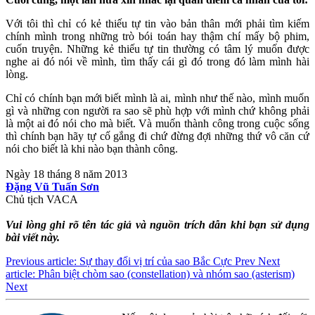
Với tôi thì chỉ có kẻ thiếu tự tin vào bản thân mới phải tìm kiếm
chính mình trong những trò bói toán hay thậm chí mấy bộ phim,
cuốn truyện. Những kẻ thiếu tự tin thường có tâm lý muốn được
nghe ai đó nói về mình, tìm thấy cái gì đó trong đó làm mình hài
lòng.
Chỉ có chính bạn mới biết mình là ai, mình như thế nào, mình muốn
gì và những con người ra sao sẽ phù hợp với mình chứ không phải
là một ai đó nói cho mà biết. Và muốn thành công trong cuộc sống
thì chính bạn hãy tự cố gắng đi chứ đừng đợi những thứ vô căn cứ
nói cho biết là khi nào bạn thành công.
Ngày 18 tháng 8 năm 2013
Đặng Vũ Tuấn Sơn
Chủ tịch VACA
Vui lòng ghi rõ tên tác giả và nguồn trích dẫn khi bạn sử dụng
bài viết này.
Previous article: Sự thay đổi vị trí của sao Bắc Cực
Prev
Next
article: Phân biệt chòm sao (constellation) và nhóm sao (asterism)
Next