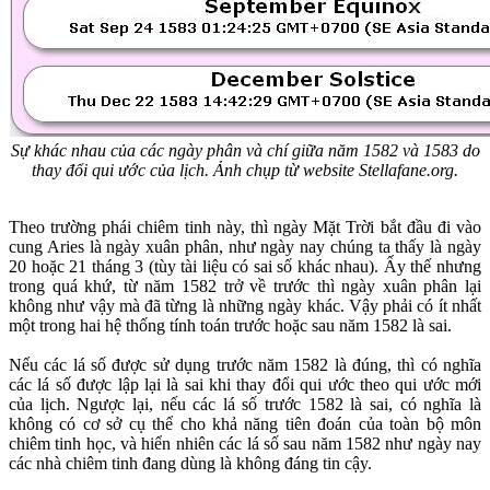
Sự khác nhau của các ngày phân và chí giữa năm 1582 và 1583 do
thay đổi qui ước của lịch. Ảnh chụp từ website Stellafane.org.
Theo trường phái chiêm tinh này, thì ngày Mặt Trời bắt đầu đi vào
cung Aries là ngày xuân phân, như ngày nay chúng ta thấy là ngày
20 hoặc 21 tháng 3 (tùy tài liệu có sai số khác nhau). Ấy thế nhưng
trong quá khứ, từ năm 1582 trở về trước thì ngày xuân phân lại
không như vậy mà đã từng là những ngày khác. Vậy phải có ít nhất
một trong hai hệ thống tính toán trước hoặc sau năm 1582 là sai.
Nếu các lá số được sử dụng trước năm 1582 là đúng, thì có nghĩa
các lá số được lập lại là sai khi thay đổi qui ước theo qui ước mới
của lịch. Ngược lại, nếu các lá số trước 1582 là sai, có nghĩa là
không có cơ sở cụ thể cho khả năng tiên đoán của toàn bộ môn
chiêm tinh học, và hiển nhiên các lá số sau năm 1582 như ngày nay
các nhà chiêm tinh đang dùng là không đáng tin cậy.