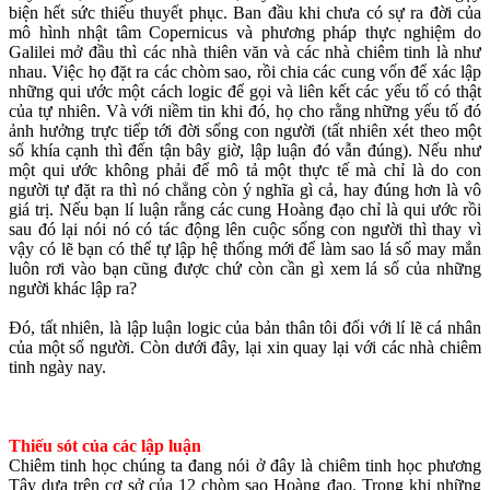
biện hết sức thiếu thuyết phục. Ban đầu khi chưa có sự ra đời của
mô hình nhật tâm Copernicus và phương pháp thực nghiệm do
Galilei mở đầu thì các nhà thiên văn và các nhà chiêm tinh là như
nhau. Việc họ đặt ra các chòm sao, rồi chia các cung vốn để xác lập
những qui ước một cách logic để gọi và liên kết các yếu tố có thật
của tự nhiên. Và với niềm tin khi đó, họ cho rằng những yếu tố đó
ảnh hưởng trực tiếp tới đời sống con người (tất nhiên xét theo một
số khía cạnh thì đến tận bây giờ, lập luận đó vẫn đúng). Nếu như
một qui ước không phải để mô tả một thực tế mà chỉ là do con
người tự đặt ra thì nó chẳng còn ý nghĩa gì cả, hay đúng hơn là vô
giá trị. Nếu bạn lí luận rằng các cung Hoàng đạo chỉ là qui ước rồi
sau đó lại nói nó có tác động lên cuộc sống con người thì thay vì
vậy có lẽ bạn có thể tự lập hệ thống mới để làm sao lá số may mắn
luôn rơi vào bạn cũng được chứ còn cần gì xem lá số của những
người khác lập ra?
Đó, tất nhiên, là lập luận logic của bản thân tôi đối với lí lẽ cá nhân
của một số người. Còn dưới đây, lại xin quay lại với các nhà chiêm
tinh ngày nay.
Thiếu sót của các lập luận
Chiêm tinh học chúng ta đang nói ở đây là chiêm tinh học phương
Tây dựa trên cơ sở của 12 chòm sao Hoàng đạo. Trong khi những