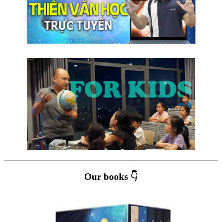
Our books 👇