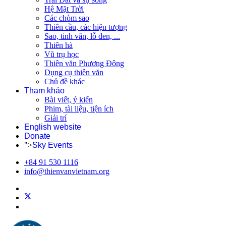
Hệ Mặt Trời
Các chòm sao
Thiên cầu, các hiện tượng
Sao, tinh vân, lỗ đen, ...
Thiên hà
Vũ trụ học
Thiên văn Phương Đông
Dụng cụ thiên văn
Chủ đề khác
Tham khảo
Bài viết, ý kiến
Phim, tài liệu, tiện ích
Giải trí
English website
Donate
">
Sky Events
+84 91 530 1116
info@thienvanvietnam.org