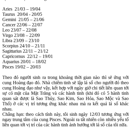
Aries 21/03 – 19/04
Taurus 20/04 - 20/05
Gemini 21/05 – 21/06
Cancer 22/06 – 22/07
Leo 23/07 – 22/08
Virgo 23/08 – 22/09
Libra 23/09 – 23/10
Scorpius 24/10 – 21/11
Sagittarius 22/11 – 21/12
Capricornus 22/12 – 19/01
Aquarius 20/01 – 18/02
Pisces 19/02 – 20/03
Theo đó người sinh ra trong khoảng thời gian nào thì sẽ ứng với
cung Hoàng đạo đó. Nhà chiêm tinh sẽ lập lá số cho người đó theo
cung Hoàng đạo như vậy, kết hợp với ngày giờ chi tiết liên quan tới
sự có mặt của Mặt Trăng và các hành tinh (khi đó có 5 hành tinh
quan sát được là Sao Thủy, Sao Kim, Sao Hỏa, Sao Mộc và Sao
Thổ) ở các vị trí tương ứng khác nhau mà ra kết quả lá số khác
nhau.
Chẳng hạn: theo cách tính này, tôi sinh ngày 12/03 tương ứng với
ngay trung tâm của cung Pisces. Ngoài ra tất nhiên còn nhiều yếu tố
liên quan tới vị trí của các hành tinh ảnh hưởng tới lá số của tôi nữa.