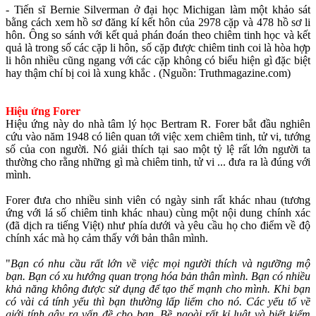
- Tiến sĩ Bernie Silverman ở đại học Michigan làm một khảo sát
bằng cách xem hồ sơ đăng kí kết hôn của 2978 cặp và 478 hồ sơ li
hôn. Ông so sánh với kết quả phán đoán theo chiêm tinh học và kết
quả là trong số các cặp li hôn, số cặp được chiêm tinh coi là hòa hợp
li hôn nhiều cũng ngang với các cặp không có biểu hiện gì đặc biệt
hay thậm chí bị coi là xung khắc . (Nguồn: Truthmagazine.com)
Hiệu ứng Forer
Hiệu ứng này do nhà tâm lý học Bertram R. Forer bắt đầu nghiên
cứu vào năm 1948 có liên quan tới việc xem chiêm tinh, tử vi, tướng
số của con người. Nó giải thích tại sao một tỷ lệ rất lớn người ta
thường cho rằng những gì mà chiêm tinh, tử vi ... đưa ra là đúng với
mình.
Forer đưa cho nhiều sinh viên có ngày sinh rất khác nhau (tương
ứng với lá số chiêm tinh khác nhau) cùng một nội dung chính xác
(đã dịch ra tiếng Việt) như phía dưới và yêu cầu họ cho điểm về độ
chính xác mà họ cảm thấy với bản thân mình.
"
Bạn có nhu cầu rất lớn về việc mọi người thích và ngưỡng mộ
bạn. Bạn có xu hướng quan trọng hóa bản thân mình. Bạn có nhiều
khả năng không được sử dụng để tạo thế mạnh cho mình. Khi bạn
có vài cá tính yếu thì bạn thường lấp liếm cho nó. Các yếu tố về
giới tính gây ra vấn đề cho bạn. Bề ngoài rất kỉ luật và biết kiểm