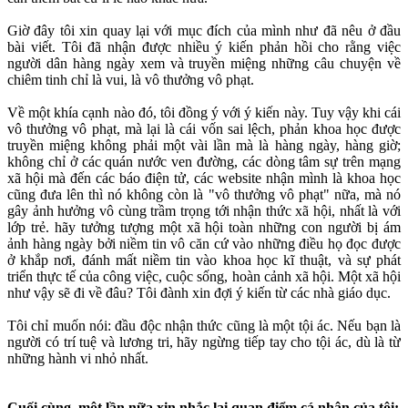
Giờ đây tôi xin quay lại với mục đích của mình như đã nêu ở đầu
bài viết. Tôi đã nhận được nhiều ý kiến phản hồi cho rằng việc
người dân hàng ngày xem và truyền miệng những câu chuyện về
chiêm tinh chỉ là vui, là vô thưởng vô phạt.
Về một khía cạnh nào đó, tôi đồng ý với ý kiến này. Tuy vậy khi cái
vô thưởng vô phạt, mà lại là cái vốn sai lệch, phản khoa học được
truyền miệng không phải một vài lần mà là hàng ngày, hàng giờ;
không chỉ ở các quán nước ven đường, các dòng tâm sự trên mạng
xã hội mà đến các báo điện tử, các website nhận mình là khoa học
cũng đưa lên thì nó không còn là "vô thưởng vô phạt" nữa, mà nó
gây ảnh hưởng vô cùng trầm trọng tới nhận thức xã hội, nhất là với
lớp trẻ. hãy tưởng tượng một xã hội toàn những con người bị ám
ảnh hàng ngày bởi niềm tin vô căn cứ vào những điều họ đọc được
ở khắp nơi, đánh mất niềm tin vào khoa học kĩ thuật, và sự phát
triển thực tế của công việc, cuộc sống, hoàn cảnh xã hội. Một xã hội
như vậy sẽ đi về đâu? Tôi đành xin đợi ý kiến từ các nhà giáo dục.
Tôi chỉ muốn nói: đầu độc nhận thức cũng là một tội ác. Nếu bạn là
người có trí tuệ và lương tri, hãy ngừng tiếp tay cho tội ác, dù là từ
những hành vi nhỏ nhất.
Cuối cùng, một lần nữa xin nhắc lại quan điểm cá nhân của tôi: