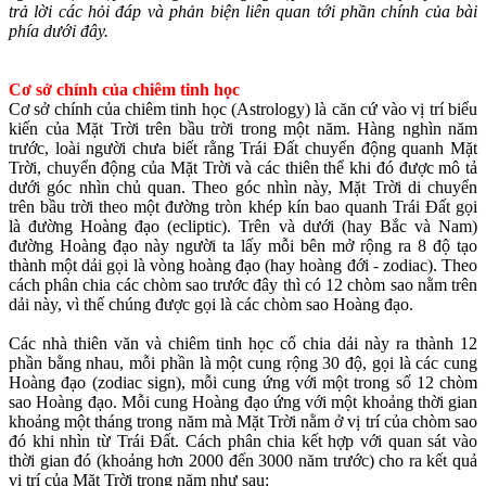
trả lời các hỏi đáp và phản biện liên quan tới phần chính của bài
phía dưới đây.
Cơ sở chính của chiêm tinh học
Cơ sở chính của chiêm tinh học (Astrology) là căn cứ vào vị trí biểu
kiến của Mặt Trời trên bầu trời trong một năm. Hàng nghìn năm
trước, loài người chưa biết rằng Trái Đất chuyển động quanh Mặt
Trời, chuyển động của Mặt Trời và các thiên thể khi đó được mô tả
dưới góc nhìn chủ quan. Theo góc nhìn này, Mặt Trời di chuyển
trên bầu trời theo một đường tròn khép kín bao quanh Trái Đất gọi
là đường Hoàng đạo (ecliptic). Trên và dưới (hay Bắc và Nam)
đường Hoàng đạo này người ta lấy mỗi bên mở rộng ra 8 độ tạo
thành một dải gọi là vòng hoàng đạo (hay hoàng đới - zodiac). Theo
cách phân chia các chòm sao trước đây thì có 12 chòm sao nằm trên
dải này, vì thế chúng được gọi là các chòm sao Hoàng đạo.
Các nhà thiên văn và chiêm tinh học cổ chia dải này ra thành 12
phần bằng nhau, mỗi phần là một cung rộng 30 độ, gọi là các cung
Hoàng đạo (zodiac sign), mỗi cung ứng với một trong số 12 chòm
sao Hoàng đạo. Mỗi cung Hoàng đạo ứng với một khoảng thời gian
khoảng một tháng trong năm mà Mặt Trời nằm ở vị trí của chòm sao
đó khi nhìn từ Trái Đất. Cách phân chia kết hợp với quan sát vào
thời gian đó (khoảng hơn 2000 đến 3000 năm trước) cho ra kết quả
vị trí của Mặt Trời trong năm như sau: