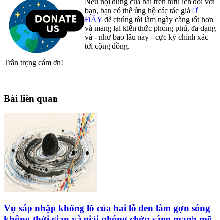
Nếu nội dung của bài trên hữu ích đối với
bạn, bạn có thể ủng hộ các tác giả
Ở
ĐÂY
để chúng tôi làm ngày càng tốt hơn
và mang lại kiến thức phong phú, đa dạng
và - như bao lâu nay - cực kỳ chính xác
tới cộng đồng.
Trân trọng cám ơn!
Bài liên quan
Vụ sáp nhập khổng lồ của hai lỗ đen làm gợn sóng
không-thời gian và giải phóng chớp sáng mạnh mẽ