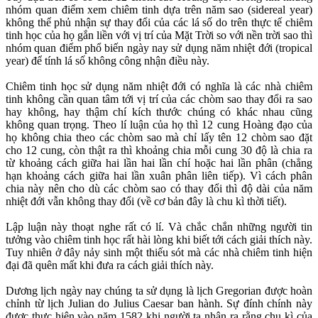
nhóm quan điểm xem chiêm tinh dựa trên năm sao (sidereal year)
không thể phủ nhận sự thay đổi của các lá số do trên thực tế chiêm
tinh học của họ gắn liền với vị trí của Mặt Trời so với nền trời sao thì
nhóm quan điểm phổ biến ngày nay sử dụng năm nhiệt đới (tropical
year) để tính lá số không công nhận điều này.
Chiêm tinh học sử dụng năm nhiệt đới có nghĩa là các nhà chiêm
tinh không cần quan tâm tới vị trí của các chòm sao thay đổi ra sao
hay không, hay thậm chí kích thước chúng có khác nhau cũng
không quan trọng. Theo lí luận của họ thì 12 cung Hoàng đạo của
họ không chia theo các chòm sao mà chỉ lấy tên 12 chòm sao đặt
cho 12 cung, còn thật ra thì khoảng chia mỗi cung 30 độ là chia ra
từ khoảng cách giữa hai lần hai lần chí hoặc hai lần phân (chẳng
hạn khoảng cách giữa hai lần xuân phân liên tiếp). Vì cách phân
chia này nên cho dù các chòm sao có thay đổi thì độ dài của năm
nhiệt đới vẫn không thay đổi (về cơ bản đây là chu kì thời tiết).
Lập luận này thoạt nghe rất có lí. Và chắc chắn những người tin
tưởng vào chiêm tinh học rất hài lòng khi biết tới cách giải thích này.
Tuy nhiên ở đây nảy sinh một thiếu sót mà các nhà chiêm tinh hiện
đại đã quên mất khi đưa ra cách giải thích này.
Dương lịch ngày nay chúng ta sử dụng là lịch Gregorian được hoàn
chỉnh từ lịch Julian do Julius Caesar ban hành. Sự đính chính này
được thực hiện vào năm 1582 khi người ta nhận ra rằng chu kì của