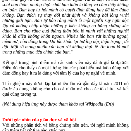
soát bản thân, nhưng thực chất bạn luôn lo lắng và cảm thấy không
an toàn. Bạn hay tự hỏi mình có quyết định đúng hay đã làm đúng
không. Bạn thích sự thay đổi nhất định và không hài lòng vưới
những giới hạn. Bạn tự hào rằng mình là một người suy nghĩ độc
lập và không chấp nhận những ý kiến không có bằng chứng xác
đáng. Bạn cho rằng quá thẳng thắn bôc lộ mình với những người
khác là điều không khôn ngoan. Nhiều lúc bạn rất hướng ngoại,
niềm nở, hòa đồng trong khi lúc khác lại hướng nội, thận trọng , dè
dặt. Một số mong muốn của bạn rất không thực tế. An toàn là một
trong những mục tiêu chính của bạn.
"
Kết quả trung bình điểm mà các sinh viên này đánh giá là 4,26/5.
Điều đó cho thấy có một lượng lớn các phát biểu mà luôn đúng với
đám đông hay ít ra là đúng với tâm lý của họ tự nghĩ về mình.
Thí nghiệm này được lặp lại nhiều lần và gần đây là năm 2011 nó
được áp dụng không còn cho cá nhân mà cho các tổ chức, và kết
quả cũng tương tự.
(Nội dung hiệu ứng này được tham khảo tại Wikipedia (En))
Dưới góc nhìn của giáo dục và xã hội
Với những phân tích và bằng chứng nêu trên, tôi nghĩ mình không
cần thêm bất cứ lí lẽ nào khác nữa.