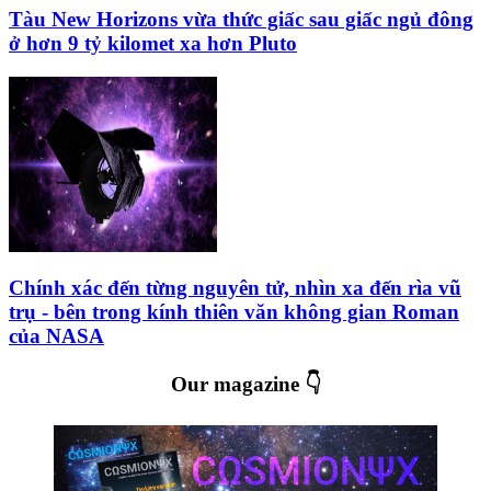
Tàu New Horizons vừa thức giấc sau giấc ngủ đông
ở hơn 9 tỷ kilomet xa hơn Pluto
Chính xác đến từng nguyên tử, nhìn xa đến rìa vũ
trụ - bên trong kính thiên văn không gian Roman
của NASA
Our magazine 👇