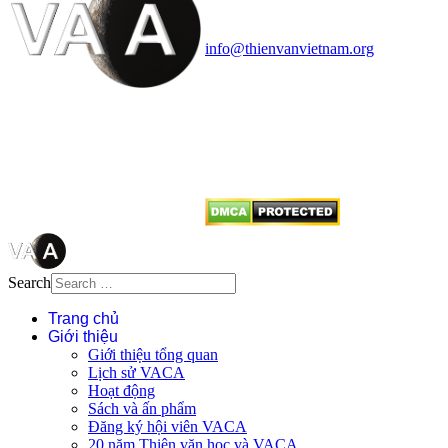
quận Thanh Xuân, Hà Nội
Điện thoại: 091.530.1116; Email:
info@thienvanvietnam.org
Mọi bài viết tại đây thuộc bản
quyền của VACA, vui lòng ghi rõ
tên tác giả và nguồn trích
dẫn
Thienvanvietnam.org
khi quý
vị tái sử dụng bất cứ nội dung nào
từ website này.
Search
Trang chủ
Giới thiệu
Giới thiệu tổng quan
Lịch sử VACA
Hoạt động
Sách và ấn phẩm
Đăng ký hội viên VACA
20 năm Thiên văn học và VACA