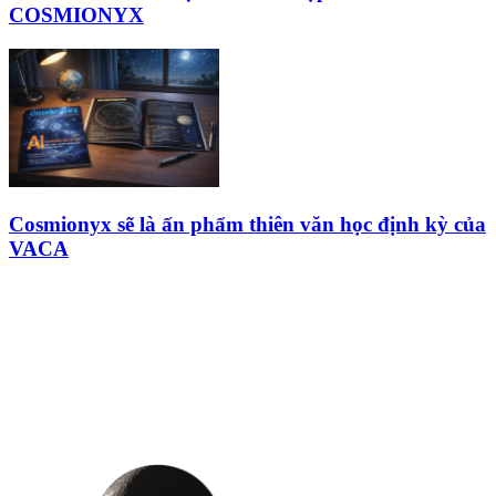
COSMIONYX
Cosmionyx sẽ là ấn phẩm thiên văn học định kỳ của
VACA
HỘI THIÊN
VĂN VÀ VŨ TRỤ
HỌC VIỆT NAM
Vietnam Astronomy and
Cosmology Association (VACA)
Văn phòng: 90b Khương Đình,