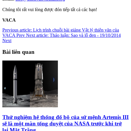
Chúng tôi rất vui lòng được đón tiếp tất cả các bạn!
VACA
Previous article: Lịch trình chuỗi bài giảng Vật lý thiên văn của
VACA
Prev
Next article: Thảo luận: Sao và lỗ đen - 19/10/2014
Next
Bài liên quan
Thử nghiệm hệ thống đổ bộ của sứ mệnh Artemis III
sẽ là một màn tổng duyệt của NASA trước khi trở
lại Mặt Trăng