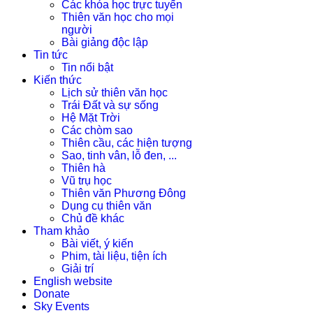
Các khóa học trực tuyến
Thiên văn học cho mọi
người
Bài giảng độc lập
Tin tức
Tin nổi bật
Kiến thức
Lịch sử thiên văn học
Trái Đất và sự sống
Hệ Mặt Trời
Các chòm sao
Thiên cầu, các hiện tượng
Sao, tinh vân, lỗ đen, ...
Thiên hà
Vũ trụ học
Thiên văn Phương Đông
Dụng cụ thiên văn
Chủ đề khác
Tham khảo
Bài viết, ý kiến
Phim, tài liệu, tiện ích
Giải trí
English website
Donate
Sky Events