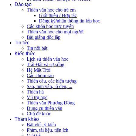
Đào tạo
Thiên văn học cho trẻ em
Giới thiệu / Hợp tác
Đăng ký/nhận thông tin lớp học
Các khóa học trực tuyến
Thiên văn học cho mọi người
Bài giảng độc lập
Tin tức
Tin nổi bật
Kiến thức
Lịch sử thiên văn học
Trái Đất và sự sống
Hệ Mặt Trời
Các chòm sao
Thiên cầu, các hiện tượng
Sao, tinh vân, lỗ đen, ...
Thiên hà
Vũ trụ học
Thiên văn Phương Đông
Dụng cụ thiên văn
Chủ đề khác
Tham khảo
Bài viết, ý kiến
Phim, tài liệu, tiện ích
Giải trí