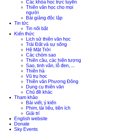
Các khóa học trực tuyến
Thiên văn học cho mọi
người
Bài giảng độc lập
Tin tức
Tin nổi bật
Kiến thức
Lịch sử thiên văn học
Trái Đất và sự sống
Hệ Mặt Trời
Các chòm sao
Thiên cầu, các hiện tượng
Sao, tinh vân, lỗ đen, ...
Thiên hà
Vũ trụ học
Thiên văn Phương Đông
Dụng cụ thiên văn
Chủ đề khác
Tham khảo
Bài viết, ý kiến
Phim, tài liệu, tiện ích
Giải trí
English website
Donate
Sky Events