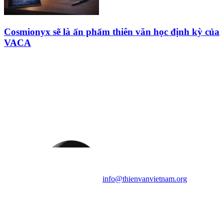
Cosmionyx sẽ là ấn phẩm thiên văn học định kỳ của
VACA
HỘI THIÊN
VĂN VÀ VŨ TRỤ
HỌC VIỆT NAM
Vietnam Astronomy and
Cosmology Association (VACA)
Văn phòng: 90b Khương Đình,
quận Thanh Xuân, Hà Nội
Điện thoại: 091.530.1116; Email:
info@thienvanvietnam.org
Mọi bài viết tại đây thuộc bản
quyền của VACA, vui lòng ghi rõ
tên tác giả và nguồn trích
dẫn
Thienvanvietnam.org
khi quý