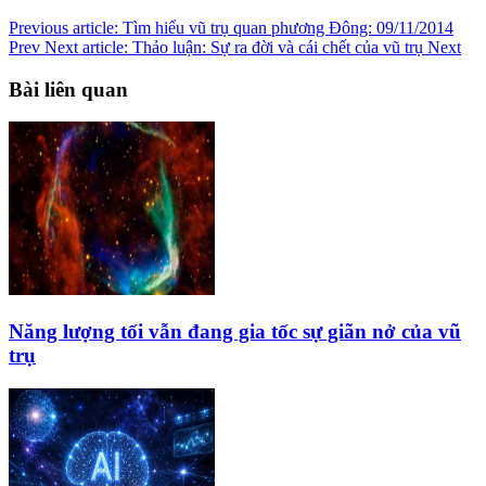
Previous article: Tìm hiểu vũ trụ quan phương Đông: 09/11/2014
Prev
Next article: Thảo luận: Sự ra đời và cái chết của vũ trụ
Next
Bài liên quan
Năng lượng tối vẫn đang gia tốc sự giãn nở của vũ
trụ