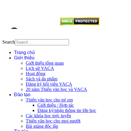
vị tái sử dụng bất cứ nội dung nào
từ website này.
Search
Trang chủ
Giới thiệu
Giới thiệu tổng quan
Lịch sử VACA
Hoạt động
Sách và ấn phẩm
Đăng ký hội viên VACA
20 năm Thiên văn học và VACA
Đào tạo
Thiên văn học cho trẻ em
Giới thiệu / Hợp tác
Đăng ký/nhận thông tin lớp học
Các khóa học trực tuyến
Thiên văn học cho mọi người
Bài giảng độc lập