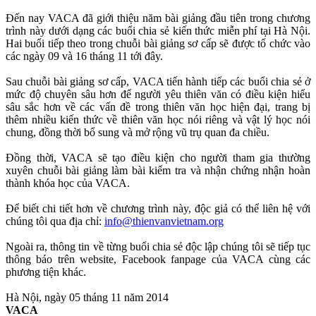
Đến nay VACA đã giới thiệu năm bài giảng đầu tiên trong chương
trình này dưới dạng các buổi chia sẻ kiến thức miễn phí tại Hà Nội.
Hai buổi tiếp theo trong chuỗi bài giảng sơ cấp sẽ được tổ chức vào
các ngày 09 và 16 tháng 11 tới đây.
Sau chuỗi bài giảng sơ cấp, VACA tiến hành tiếp các buổi chia sẻ ở
mức độ chuyên sâu hơn để người yêu thiên văn có điều kiện hiểu
sâu sắc hơn về các vấn đề trong thiên văn học hiện đại, trang bị
thêm nhiều kiến thức về thiên văn học nói riêng và vật lý học nói
chung, đồng thời bổ sung và mở rộng vũ trụ quan đa chiều.
Đồng thời, VACA sẽ tạo điều kiện cho người tham gia thường
xuyên chuỗi bài giảng làm bài kiểm tra và nhận chứng nhận hoàn
thành khóa học của VACA.
Để biết chi tiết hơn về chương trình này, độc giả có thể liên hệ với
chúng tôi qua địa chỉ:
info@thienvanvietnam.org
Ngoài ra, thông tin về từng buổi chia sẻ độc lập chúng tôi sẽ tiếp tục
thông báo trên website, Facebook fanpage của VACA cùng các
phương tiện khác.
Hà Nội, ngày 05 tháng 11 năm 2014
VACA