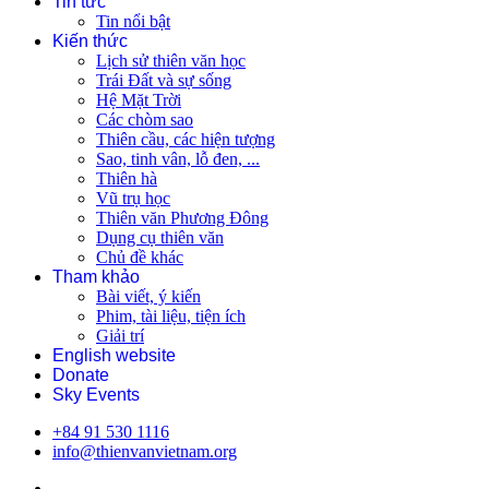
Tin tức
Tin nổi bật
Kiến thức
Lịch sử thiên văn học
Trái Đất và sự sống
Hệ Mặt Trời
Các chòm sao
Thiên cầu, các hiện tượng
Sao, tinh vân, lỗ đen, ...
Thiên hà
Vũ trụ học
Thiên văn Phương Đông
Dụng cụ thiên văn
Chủ đề khác
Tham khảo
Bài viết, ý kiến
Phim, tài liệu, tiện ích
Giải trí
English website
Donate
Sky Events
+84 91 530 1116
info@thienvanvietnam.org