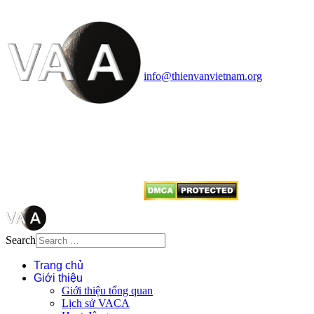
Vietnam Astronomy and
Cosmology Association (VACA)
Văn phòng: 90b Khương Đình,
quận Thanh Xuân, Hà Nội
Điện thoại: 091.530.1116; Email:
info@thienvanvietnam.org
Mọi bài viết tại đây thuộc bản
quyền của VACA, vui lòng ghi rõ
tên tác giả và nguồn trích
dẫn
Thienvanvietnam.org
khi quý
vị tái sử dụng bất cứ nội dung nào
từ website này.
Search
Trang chủ
Giới thiệu
Giới thiệu tổng quan
Lịch sử VACA