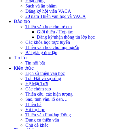
Hoạt động
Sách và ấn phẩm
Đăng ký hội viên VACA
20 năm Thiên văn học và VACA
Đào tạo
Thiên văn học cho trẻ em
Giới thiệu / Hợp tác
Đăng ký/nhận thông tin lớp học
Các khóa học trực tuyến
Thiên văn học cho mọi người
Bài giảng độc lập
Tin tức
Tin nổi bật
Kiến thức
Lịch sử thiên văn học
Trái Đất và sự sống
Hệ Mặt Trời
Các chòm sao
Thiên cầu, các hiện tượng
Sao, tinh vân, lỗ đen, ...
Thiên hà
Vũ trụ học
Thiên văn Phương Đông
Dụng cụ thiên văn
Chủ đề khác