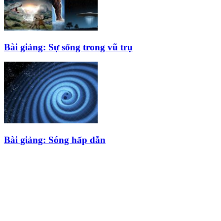
Bài giảng: Sự sống trong vũ trụ
Bài giảng: Sóng hấp dẫn
HỘI THIÊN
VĂN VÀ VŨ TRỤ
HỌC VIỆT NAM