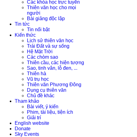
Các khóa học trực tuyến
Thiên văn học cho mọi
người
Bài giảng độc lập
Tin tức
Tin nổi bật
Kiến thức
Lịch sử thiên văn học
Trái Đất và sự sống
Hệ Mặt Trời
Các chòm sao
Thiên cầu, các hiện tượng
Sao, tinh vân, lỗ đen, ...
Thiên hà
Vũ trụ học
Thiên văn Phương Đông
Dụng cụ thiên văn
Chủ đề khác
Tham khảo
Bài viết, ý kiến
Phim, tài liệu, tiện ích
Giải trí
English website
Donate
Sky Events