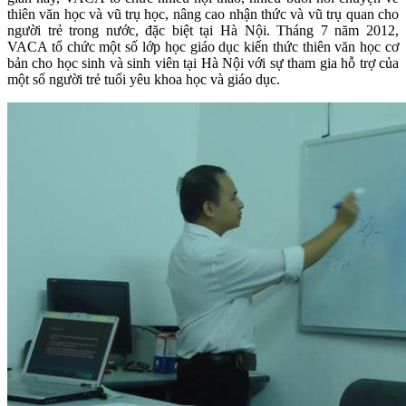
thiên văn học và vũ trụ học, nâng cao nhận thức và vũ trụ quan cho
người trẻ trong nước, đặc biệt tại Hà Nội. Tháng 7 năm 2012,
VACA tổ chức một số lớp học giáo dục kiến thức thiên văn học cơ
bản cho học sinh và sinh viên tại Hà Nội với sự tham gia hỗ trợ của
một số người trẻ tuổi yêu khoa học và giáo dục.