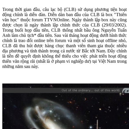
Trong thời gian đầu, câu lạc bộ (CLB) sử dụng phương tiện hoạt
động chính là diễn đàn. Diễn dàn ban đầu của CLB là box "Thiên
văn học" thuộc forum TTVNOnline. Ngày thành lập box này cũng
được chọn là ngày thành lập chính thức của CLB (29/03/2002).
Trong buổi họp đầu tiên, CLB thống nhất bầu ông Nguyễn Tuấn
Anh làm chủ tịch* đầu tiên. Sau vài tháng hoạt động dưới hình thức
chính là trao đổi online trên forum và một số sinh hoạt offline nhỏ,
CLB đã thu hút được hàng chục thanh viên tham gia thuộc nhiều
địa phương và tỉnh thành trong cả nước từ Bắc tới Nam. Đây chính
là tiền đề quyết định không thể thiếu cho việc phát triển hoạt động
thiên văn rộng rãi (nhất là ở phạm vi nghiệp dư) tại Việt Nam trong
những năm sau này.