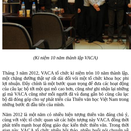
(Kỉ niệm 10 năm thành lập VACA)
Tháng 3 năm 2012, VACA tổ chức kỉ niệm tròn 10 năm thành lập,
một chặng đường thật sự rất dài đối vói một tổ chức khoa học phi
lợi nhuận. Đây chính là một bước quan trọng để đưa các hoạt động
của câu lạc bộ tới một qui mô cao hơn, cũng như ghi nhận lại những
gì mà VACA cũng như mỗi người đã và đang gắn bó cùng câu lạc
bộ đã đóng góp cho sự phát triển của Thiên văn học Việt Nam trong
những bước đi đầu tiên của mình.
Năm 2012 là một năm có nhiều hiện tượng thiên văn đáng chú ý,
cùng với việc tổ chức quan sát các hiện tượng này VACA đồng thời
phát triển mạnh hoạt động giáo dục kiến thức thiên văn. Trong thời
gian này, VACA tổ chức nhiều hội thảo, nhiều buổi nói chuyện về