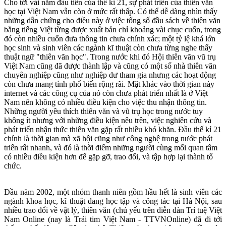
Cho tới vài năm đầu tiên của thế kỉ 21, sự phát triển của thiên văn
học tại Việt Nam vẫn còn ở mức rất thấp. Có thể dễ dàng nhìn thấy
những dẫn chứng cho điều này ở việc tổng số đầu sách về thiên văn
bằng tiếng Việt từng được xuất bản chỉ khoảng vài chục cuốn, trong
đó còn nhiều cuốn đưa thông tin chưa chính xác; một tỷ lệ khá lớn
học sinh và sinh viên các ngành kĩ thuật còn chưa từng nghe thấy
thuật ngữ "thiên văn học". Trong nước khi đó Hội thiên văn vũ trụ
Việt Nam cũng đã được thành lập và cũng có một số nhà thiên văn
chuyên nghiệp cũng như nghiệp dư tham gia nhưng các hoạt động
còn chưa mang tính phổ biến rộng rãi. Mặt khác vào thời gian này
internet và các công cụ của nó còn chưa phát triển nhất là ở Việt
Nam nên không có nhiều điều kiện cho việc thu nhận thông tin.
Những người yêu thích thiên văn và vũ trụ học trong nước tuy
không ít nhưng với những điều kiện nêu trên, việc nghiên cứu và
phát triển nhận thức thiên văn gặp rất nhiều khó khăn. Đầu thế kỉ 21
chính là thời gian mà xã hội cũng như công nghệ trong nước phát
triển rất nhanh, và đó là thời điểm những người cùng mối quan tâm
có nhiều điều kiện hơn để gặp gỡ, trao đổi, và tập hợp lại thành tổ
chức.
Đầu năm 2002, một nhóm thanh niên gồm hầu hết là sinh viên các
ngành khoa học, kĩ thuật đang học tập và công tác tại Hà Nội, sau
nhiều trao đổi về vật lý, thiên văn (chủ yếu trên diễn đàn Trí tuệ Việt
Nam Online (nay là Trái tim Việt Nam - TTVNOnline) đã đi tới