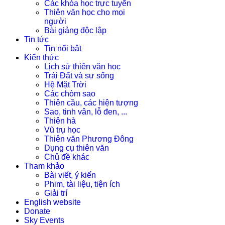
Các khóa học trực tuyến
Thiên văn học cho mọi
người
Bài giảng độc lập
Tin tức
Tin nổi bật
Kiến thức
Lịch sử thiên văn học
Trái Đất và sự sống
Hệ Mặt Trời
Các chòm sao
Thiên cầu, các hiện tượng
Sao, tinh vân, lỗ đen, ...
Thiên hà
Vũ trụ học
Thiên văn Phương Đông
Dụng cụ thiên văn
Chủ đề khác
Tham khảo
Bài viết, ý kiến
Phim, tài liệu, tiện ích
Giải trí
English website
Donate
Sky Events