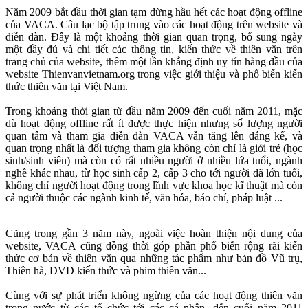
Năm 2009 bắt đầu thời gian tạm dừng hầu hết các hoạt động offline
của VACA. Câu lạc bộ tập trung vào các hoạt động trên website và
diễn đàn. Đây là một khoảng thời gian quan trọng, bổ sung ngày
một đầy đủ và chi tiết các thông tin, kiến thức về thiên văn trên
trang chủ của website, thêm một lần khẳng định uy tín hàng đầu của
website Thienvanvietnam.org trong việc giới thiệu và phổ biến kiến
thức thiên văn tại Việt Nam.
Trong khoảng thời gian từ đầu năm 2009 đến cuối năm 2011, mặc
dù hoạt động offline rất ít được thực hiện nhưng số lượng người
quan tâm và tham gia diễn đàn VACA vẫn tăng lên đáng kể, và
quan trọng nhất là đối tượng tham gia không còn chỉ là giới trẻ (học
sinh/sinh viên) mà còn có rất nhiều người ở nhiều lứa tuổi, ngành
nghề khác nhau, từ học sinh cấp 2, cấp 3 cho tới người đã lớn tuổi,
không chỉ người hoạt động trong lĩnh vực khoa học kĩ thuật mà còn
cả người thuộc các ngành kinh tế, văn hóa, báo chí, pháp luật ...
Cũng trong gần 3 năm này, ngoài việc hoàn thiện nội dung của
website, VACA cũng đồng thời góp phần phổ biến rộng rãi kiến
thức cơ bản về thiên văn qua những tác phẩm như bản đồ Vũ trụ,
Thiên hà, DVD kiến thức và phim thiên văn...
Cùng với sự phát triển không ngừng của các hoạt động thiên văn
trong nước từ các tổ chức tới các cá nhân, đến cuối năm 2011