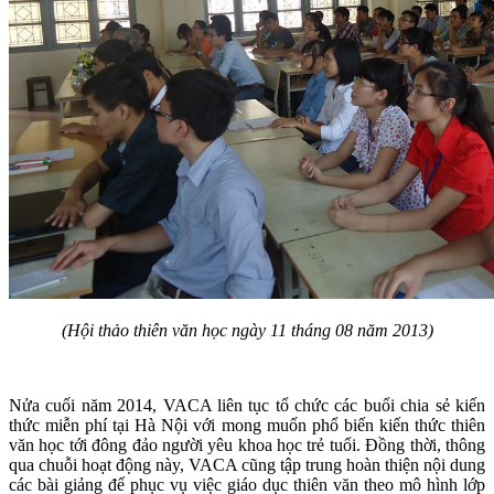
(Hội thảo thiên văn học ngày 11 tháng 08 năm 2013)
Nửa cuối năm 2014, VACA liên tục tổ chức các buổi chia sẻ kiến
thức miễn phí tại Hà Nội với mong muốn phổ biến kiến thức thiên
văn học tới đông đảo người yêu khoa học trẻ tuổi. Đồng thời, thông
qua chuỗi hoạt động này, VACA cũng tập trung hoàn thiện nội dung
các bài giảng để phục vụ việc giáo dục thiên văn theo mô hình lớp