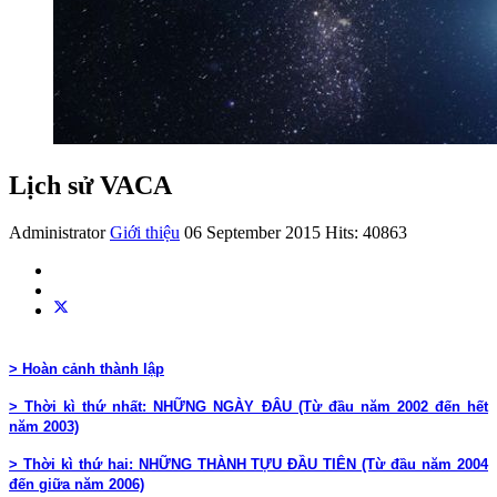
Lịch sử VACA
Administrator
Giới thiệu
06 September 2015
Hits: 40863
> Hoàn cảnh thành lập
> Thời kì thứ nhất: NHỮNG NGÀY ĐÂU (Từ đầu năm 2002 đến hết
năm 2003)
> Thời kì thứ hai: NHỮNG THÀNH TỰU ĐẦU TIÊN (Từ đầu năm 2004
đến giữa năm 2006)