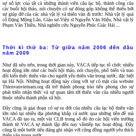
sự nỗ lực của tất cả những thành viên câu lạc bộ, thành công của
các buổi hội thảo, nói chuyện có sự đóng góp không thể thiếu bởi
sự giúp đỡ của các nhà vật lý và thiên văn đi trước: Nhà vật lý quá
cố Đặng Mộng Lân, Giáo sư-Viện sĩ Nguyễn Văn Hiệu, Nhà vật lý
Phạm Văn Thiều, Nhà nghiên cứu Nguyễn Phúc Giác Hải ...
Thời kì thứ ba: Từ giữa năm 2006 đến đầu
năm 2009
Như đã nêu trên, trong thời gian này, VACA tiếp tục tổ chức nhiều
hoạt động lớn như các buổi hội thảo, nói chuyện, phổ biến và trao
đổi kiến thức thiên văn cho người yêu thiên văn trong nước, đặc biệt
tại Hà Nội. Những hoạt động này cùng với sự có mặt của website
Thienvanvietnam.org đã trở thành phong trào tiên phong cho sự
phát triển nhận thức và sự quan tâm tới thiên văn của nhiều người
thuộc nhiều thành phần xã hội.
Đây cũng là giai đoạn có sự ra đời của nhiều câu lạc bộ thiên văn
lớn nhỏ tại nhiều địa phương khắp cả nước qua những tiền đề mà
VACA đã tạo ra, một vài CLB trong số đó do các hội viên trưởng
thành từ VACA tự thành lập đến nay vẫntiếp tục hoạt động. Đây
cũng là một bước tiến đáng ghi nhận với cộng đồng người yêu thích
thiên văn trong nước.