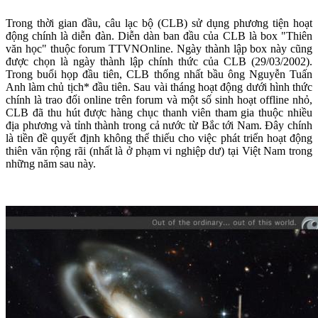
Trong thời gian đầu, câu lạc bộ (CLB) sử dụng phương tiện hoạt
động chính là diễn đàn. Diễn dàn ban đầu của CLB là box "Thiên
văn học" thuộc forum TTVNOnline. Ngày thành lập box này cũng
được chọn là ngày thành lập chính thức của CLB (29/03/2002).
Trong buổi họp đầu tiên, CLB thống nhất bầu ông Nguyễn Tuấn
Anh làm chủ tịch* đầu tiên. Sau vài tháng hoạt động dưới hình thức
chính là trao đổi online trên forum và một số sinh hoạt offline nhỏ,
CLB đã thu hút được hàng chục thanh viên tham gia thuộc nhiều
địa phương và tỉnh thành trong cả nước từ Bắc tới Nam. Đây chính
là tiền đề quyết định không thể thiếu cho việc phát triển hoạt động
thiên văn rộng rãi (nhất là ở phạm vi nghiệp dư) tại Việt Nam trong
những năm sau này.