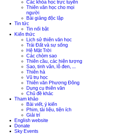
Các khóa học trực tuyến
Thiên văn học cho mọi
người
Bài giảng độc lập
Tin tức
Tin nổi bật
Kiến thức
Lịch sử thiên văn học
Trái Đất và sự sống
Hệ Mặt Trời
Các chòm sao
Thiên cầu, các hiện tượng
Sao, tinh vân, lỗ đen, ...
Thiên hà
Vũ trụ học
Thiên văn Phương Đông
Dụng cụ thiên văn
Chủ đề khác
Tham khảo
Bài viết, ý kiến
Phim, tài liệu, tiện ích
Giải trí
English website
Donate
Sky Events