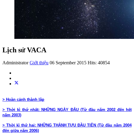
Lịch sử VACA
Administrator
Giới thiệu
06 September 2015
Hits: 40854
> Hoàn cảnh thành lập
> Thời kì thứ nhất: NHỮNG NGÀY ĐÂU (Từ đầu năm 2002 đến hết
năm 2003)
> Thời kì thứ hai: NHỮNG THÀNH TỰU ĐẦU TIÊN (Từ đầu năm 2004
đến giữa năm 2006)