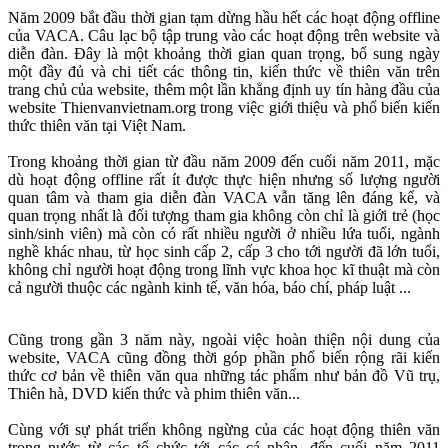
Năm 2009 bắt đầu thời gian tạm dừng hầu hết các hoạt động offline
của VACA. Câu lạc bộ tập trung vào các hoạt động trên website và
diễn đàn. Đây là một khoảng thời gian quan trọng, bổ sung ngày
một đầy đủ và chi tiết các thông tin, kiến thức về thiên văn trên
trang chủ của website, thêm một lần khẳng định uy tín hàng đầu của
website Thienvanvietnam.org trong việc giới thiệu và phổ biến kiến
thức thiên văn tại Việt Nam.
Trong khoảng thời gian từ đầu năm 2009 đến cuối năm 2011, mặc
dù hoạt động offline rất ít được thực hiện nhưng số lượng người
quan tâm và tham gia diễn đàn VACA vẫn tăng lên đáng kể, và
quan trọng nhất là đối tượng tham gia không còn chỉ là giới trẻ (học
sinh/sinh viên) mà còn có rất nhiều người ở nhiều lứa tuổi, ngành
nghề khác nhau, từ học sinh cấp 2, cấp 3 cho tới người đã lớn tuổi,
không chỉ người hoạt động trong lĩnh vực khoa học kĩ thuật mà còn
cả người thuộc các ngành kinh tế, văn hóa, báo chí, pháp luật ...
Cũng trong gần 3 năm này, ngoài việc hoàn thiện nội dung của
website, VACA cũng đồng thời góp phần phổ biến rộng rãi kiến
thức cơ bản về thiên văn qua những tác phẩm như bản đồ Vũ trụ,
Thiên hà, DVD kiến thức và phim thiên văn...
Cùng với sự phát triển không ngừng của các hoạt động thiên văn
trong nước từ các tổ chức tới các cá nhân, đến cuối năm 2011