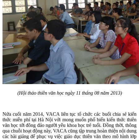
(Hội thảo thiên văn học ngày 11 tháng 08 năm 2013)
Nửa cuối năm 2014, VACA liên tục tổ chức các buổi chia sẻ kiến
thức miễn phí tại Hà Nội với mong muốn phổ biến kiến thức thiên
văn học tới đông đảo người yêu khoa học trẻ tuổi. Đồng thời, thông
qua chuỗi hoạt động này, VACA cũng tập trung hoàn thiện nội dung
các bài giảng để phục vụ việc giáo dục thiên văn theo mô hình lớp