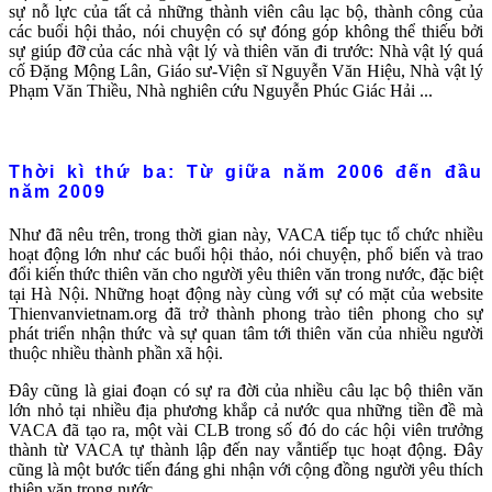
sự nỗ lực của tất cả những thành viên câu lạc bộ, thành công của
các buổi hội thảo, nói chuyện có sự đóng góp không thể thiếu bởi
sự giúp đỡ của các nhà vật lý và thiên văn đi trước: Nhà vật lý quá
cố Đặng Mộng Lân, Giáo sư-Viện sĩ Nguyễn Văn Hiệu, Nhà vật lý
Phạm Văn Thiều, Nhà nghiên cứu Nguyễn Phúc Giác Hải ...
Thời kì thứ ba: Từ giữa năm 2006 đến đầu
năm 2009
Như đã nêu trên, trong thời gian này, VACA tiếp tục tổ chức nhiều
hoạt động lớn như các buổi hội thảo, nói chuyện, phổ biến và trao
đổi kiến thức thiên văn cho người yêu thiên văn trong nước, đặc biệt
tại Hà Nội. Những hoạt động này cùng với sự có mặt của website
Thienvanvietnam.org đã trở thành phong trào tiên phong cho sự
phát triển nhận thức và sự quan tâm tới thiên văn của nhiều người
thuộc nhiều thành phần xã hội.
Đây cũng là giai đoạn có sự ra đời của nhiều câu lạc bộ thiên văn
lớn nhỏ tại nhiều địa phương khắp cả nước qua những tiền đề mà
VACA đã tạo ra, một vài CLB trong số đó do các hội viên trưởng
thành từ VACA tự thành lập đến nay vẫntiếp tục hoạt động. Đây
cũng là một bước tiến đáng ghi nhận với cộng đồng người yêu thích
thiên văn trong nước.