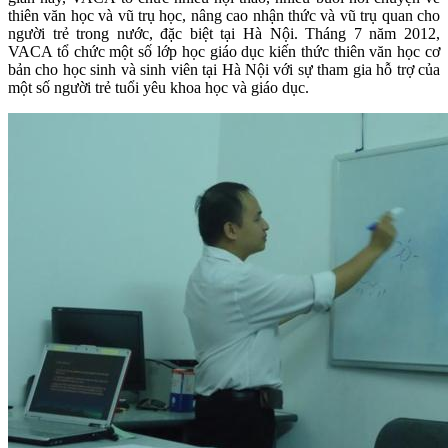
thiên văn học và vũ trụ học, nâng cao nhận thức và vũ trụ quan cho
người trẻ trong nước, đặc biệt tại Hà Nội. Tháng 7 năm 2012,
VACA tổ chức một số lớp học giáo dục kiến thức thiên văn học cơ
bản cho học sinh và sinh viên tại Hà Nội với sự tham gia hỗ trợ của
một số người trẻ tuổi yêu khoa học và giáo dục.