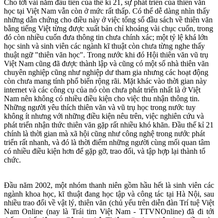
Cho tới vài năm đầu tiên của thế kỉ 21, sự phát triển của thiên văn
học tại Việt Nam vẫn còn ở mức rất thấp. Có thể dễ dàng nhìn thấy
những dẫn chứng cho điều này ở việc tổng số đầu sách về thiên văn
bằng tiếng Việt từng được xuất bản chỉ khoảng vài chục cuốn, trong
đó còn nhiều cuốn đưa thông tin chưa chính xác; một tỷ lệ khá lớn
học sinh và sinh viên các ngành kĩ thuật còn chưa từng nghe thấy
thuật ngữ "thiên văn học". Trong nước khi đó Hội thiên văn vũ trụ
Việt Nam cũng đã được thành lập và cũng có một số nhà thiên văn
chuyên nghiệp cũng như nghiệp dư tham gia nhưng các hoạt động
còn chưa mang tính phổ biến rộng rãi. Mặt khác vào thời gian này
internet và các công cụ của nó còn chưa phát triển nhất là ở Việt
Nam nên không có nhiều điều kiện cho việc thu nhận thông tin.
Những người yêu thích thiên văn và vũ trụ học trong nước tuy
không ít nhưng với những điều kiện nêu trên, việc nghiên cứu và
phát triển nhận thức thiên văn gặp rất nhiều khó khăn. Đầu thế kỉ 21
chính là thời gian mà xã hội cũng như công nghệ trong nước phát
triển rất nhanh, và đó là thời điểm những người cùng mối quan tâm
có nhiều điều kiện hơn để gặp gỡ, trao đổi, và tập hợp lại thành tổ
chức.
Đầu năm 2002, một nhóm thanh niên gồm hầu hết là sinh viên các
ngành khoa học, kĩ thuật đang học tập và công tác tại Hà Nội, sau
nhiều trao đổi về vật lý, thiên văn (chủ yếu trên diễn đàn Trí tuệ Việt
Nam Online (nay là Trái tim Việt Nam - TTVNOnline) đã đi tới