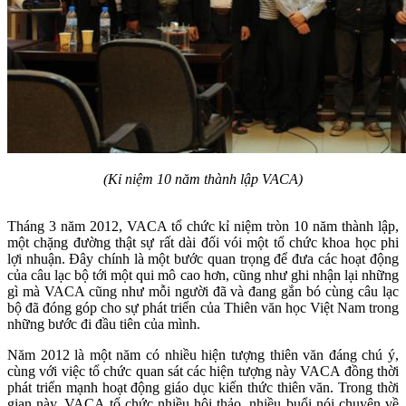
(Kỉ niệm 10 năm thành lập VACA)
Tháng 3 năm 2012, VACA tổ chức kỉ niệm tròn 10 năm thành lập,
một chặng đường thật sự rất dài đối vói một tổ chức khoa học phi
lợi nhuận. Đây chính là một bước quan trọng để đưa các hoạt động
của câu lạc bộ tới một qui mô cao hơn, cũng như ghi nhận lại những
gì mà VACA cũng như mỗi người đã và đang gắn bó cùng câu lạc
bộ đã đóng góp cho sự phát triển của Thiên văn học Việt Nam trong
những bước đi đầu tiên của mình.
Năm 2012 là một năm có nhiều hiện tượng thiên văn đáng chú ý,
cùng với việc tổ chức quan sát các hiện tượng này VACA đồng thời
phát triển mạnh hoạt động giáo dục kiến thức thiên văn. Trong thời
gian này, VACA tổ chức nhiều hội thảo, nhiều buổi nói chuyện về