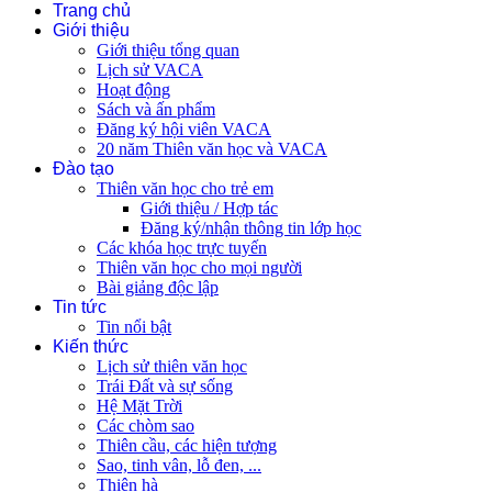
Trang chủ
Giới thiệu
Giới thiệu tổng quan
Lịch sử VACA
Hoạt động
Sách và ấn phẩm
Đăng ký hội viên VACA
20 năm Thiên văn học và VACA
Đào tạo
Thiên văn học cho trẻ em
Giới thiệu / Hợp tác
Đăng ký/nhận thông tin lớp học
Các khóa học trực tuyến
Thiên văn học cho mọi người
Bài giảng độc lập
Tin tức
Tin nổi bật
Kiến thức
Lịch sử thiên văn học
Trái Đất và sự sống
Hệ Mặt Trời
Các chòm sao
Thiên cầu, các hiện tượng
Sao, tinh vân, lỗ đen, ...
Thiên hà