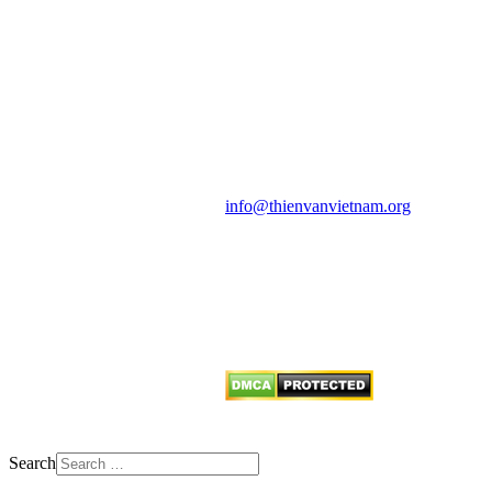
HỘI THIÊN
VĂN VÀ VŨ TRỤ
HỌC VIỆT NAM
Vietnam Astronomy and
Cosmology Association (VACA)
Văn phòng: 90b Khương Đình,
quận Thanh Xuân, Hà Nội
Điện thoại: 091.530.1116; Email:
info@thienvanvietnam.org
Mọi bài viết tại đây thuộc bản
quyền của VACA, vui lòng ghi rõ
tên tác giả và nguồn trích
dẫn
Thienvanvietnam.org
khi quý
vị tái sử dụng bất cứ nội dung nào
từ website này.
Search