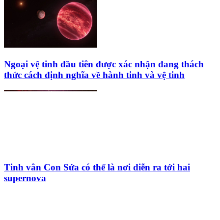
Ngoại vệ tinh đầu tiên được xác nhận đang thách
thức cách định nghĩa về hành tinh và vệ tinh
Tinh vân Con Sứa có thể là nơi diễn ra tới hai
supernova