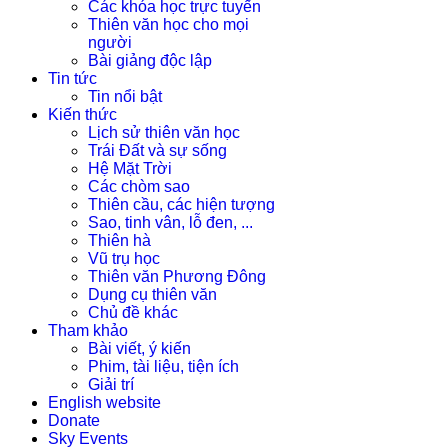
Các khóa học trực tuyến
Thiên văn học cho mọi
người
Bài giảng độc lập
Tin tức
Tin nổi bật
Kiến thức
Lịch sử thiên văn học
Trái Đất và sự sống
Hệ Mặt Trời
Các chòm sao
Thiên cầu, các hiện tượng
Sao, tinh vân, lỗ đen, ...
Thiên hà
Vũ trụ học
Thiên văn Phương Đông
Dụng cụ thiên văn
Chủ đề khác
Tham khảo
Bài viết, ý kiến
Phim, tài liệu, tiện ích
Giải trí
English website
Donate
Sky Events