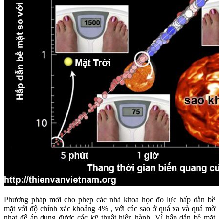
Phương pháp mới cho phép các nhà khoa học đo lực hấp dẫn bề
mặt với độ chính xác khoảng 4% , với các sao ở quá xa và quá mờ
nhạt để áp dụng được các kỹ thuật hiện hành. Vì hấp dẫn bề mặt