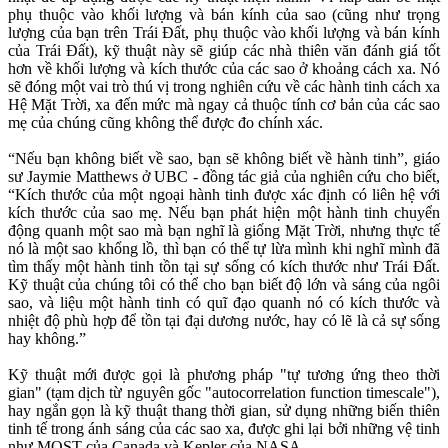
phụ thuộc vào khối lượng và bán kính của sao (cũng như trọng
lượng của bạn trên Trái Đất, phụ thuộc vào khối lượng và bán kính
của Trái Đất), kỹ thuật này sẽ giúp các nhà thiên văn đánh giá tốt
hơn về khối lượng và kích thước của các sao ở khoảng cách xa. Nó
sẽ đóng một vai trò thú vị trong nghiên cứu về các hành tinh cách xa
Hệ Mặt Trời, xa đến mức mà ngay cả thuộc tính cơ bản của các sao
mẹ của chúng cũng không thể được đo chính xác.
“Nếu bạn không biết về sao, bạn sẽ không biết về hành tinh”, giáo
sư Jaymie Matthews ở UBC - đồng tác giả của nghiên cứu cho biết,
“Kích thước của một ngoại hành tinh được xác định có liên hệ với
kích thước của sao mẹ. Nếu bạn phát hiện một hành tinh chuyển
động quanh một sao mà bạn nghĩ là giống Mặt Trời, nhưng thực tế
nó là một sao khổng lồ, thì bạn có thể tự lừa mình khi nghĩ mình đã
tìm thấy một hành tinh tồn tại sự sống có kích thước như Trái Đất.
Kỹ thuật của chúng tôi có thể cho bạn biết độ lớn và sáng của ngôi
sao, và liệu một hành tinh có quĩ đạo quanh nó có kích thước và
nhiệt độ phù hợp để tồn tại đại dương nước, hay có lẽ là cả sự sống
hay không.”
Kỹ thuật mới được gọi là phương pháp "tự tương ứng theo thời
gian" (tạm dịch từ nguyên gốc "autocorrelation function timescale"),
hay ngắn gọn là kỹ thuật thang thời gian, sử dụng những biến thiên
tinh tế trong ánh sáng của các sao xa, được ghi lại bởi những vệ tinh
như MOST của Canada và Kepler của NASA.