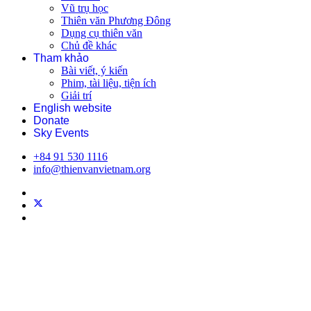
Vũ trụ học
Thiên văn Phương Đông
Dụng cụ thiên văn
Chủ đề khác
Tham khảo
Bài viết, ý kiến
Phim, tài liệu, tiện ích
Giải trí
English website
Donate
Sky Events
+84 91 530 1116
info@thienvanvietnam.org