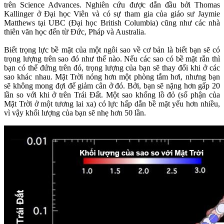
trên Science Advances. Nghiên cứu được dẫn đầu bởi Thomas
Kallinger ở Đại học Viên và có sự tham gia của giáo sư Jaymie
Matthews tại UBC (Đại học British Columbia) cũng như các nhà
thiên văn học đến từ Đức, Pháp và Australia.
Biết trọng lực bề mặt của một ngôi sao về cơ bản là biết bạn sẽ có
trọng lượng trên sao đó như thế nào. Nếu các sao có bề mặt rắn thì
bạn có thể đứng trên đó, trọng lượng của bạn sẽ thay đổi khi ở các
sao khác nhau. Mặt Trời nóng hơn một phòng tắm hơi, nhưng bạn
sẽ không mong đợi để giảm cân ở đó. Bởi, bạn sẽ nặng hơn gấp 20
lần so với khi ở trên Trái Đất. Một sao khổng lồ đỏ (số phận của
Mặt Trời ở một tương lai xa) có lực hấp dẫn bề mặt yếu hơn nhiều,
vì vậy khối lượng của bạn sẽ nhẹ hơn 50 lần.