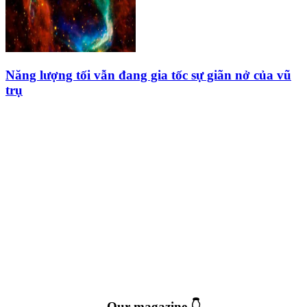
Năng lượng tối vẫn đang gia tốc sự giãn nở của vũ
trụ
Our magazine 👇