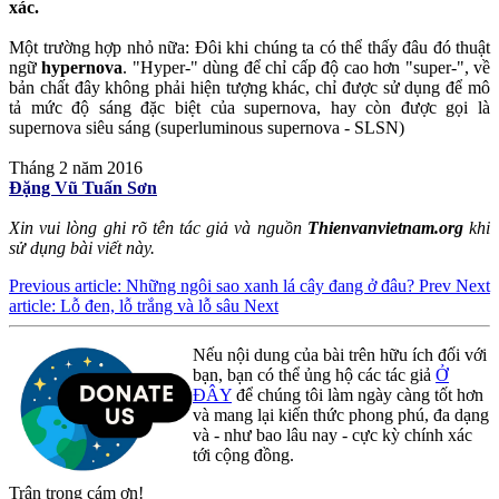
xác.
Một trường hợp nhỏ nữa: Đôi khi chúng ta có thể thấy đâu đó thuật
ngữ
hypernova
. "Hyper-" dùng để chỉ cấp độ cao hơn "super-", về
bản chất đây không phải hiện tượng khác, chỉ được sử dụng để mô
tả mức độ sáng đặc biệt của supernova, hay còn được gọi là
supernova siêu sáng (superluminous supernova - SLSN)
Tháng 2 năm 2016
Đặng Vũ Tuấn Sơn
Xin vui lòng ghi rõ tên tác giả và nguồn
Thienvanvietnam.org
khi
sử dụng bài viết này.
Previous article: Những ngôi sao xanh lá cây đang ở đâu?
Prev
Next
article: Lỗ đen, lỗ trắng và lỗ sâu
Next
Nếu nội dung của bài trên hữu ích đối với
bạn, bạn có thể ủng hộ các tác giả
Ở
ĐÂY
để chúng tôi làm ngày càng tốt hơn
và mang lại kiến thức phong phú, đa dạng
và - như bao lâu nay - cực kỳ chính xác
tới cộng đồng.
Trân trọng cám ơn!