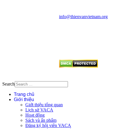
Văn phòng: 90b Khương Đình,
quận Thanh Xuân, Hà Nội
Điện thoại: 091.530.1116; Email:
info@thienvanvietnam.org
Mọi bài viết tại đây thuộc bản
quyền của VACA, vui lòng ghi rõ
tên tác giả và nguồn trích
dẫn
Thienvanvietnam.org
khi quý
vị tái sử dụng bất cứ nội dung nào
từ website này.
Search
Trang chủ
Giới thiệu
Giới thiệu tổng quan
Lịch sử VACA
Hoạt động
Sách và ấn phẩm
Đăng ký hội viên VACA