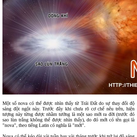
Một số nova có thể được nhìn thấy từ Trái Đất do sự thay đổi độ
sáng đột ngột này. Trước đây khi chưa rõ cơ chế nêu trên, hiện
tượng này từng được nhầm tưởng là một sao mới ra đời (trước đó
sao lùn trắng không thể được nhìn thấy), do đó mới có tên gọi là
"nova", theo tiếng Latin có nghĩa là "mới".
Nova có thể kéo dài vài tuần hay vài tháng trước khi trở lại độ sáng