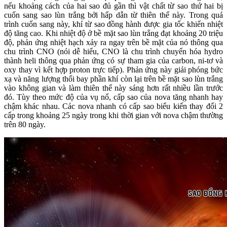
nếu khoảng cách của hai sao đủ gần thì vật chất từ sao thứ hai bị
cuốn sang sao lùn trắng bởi hấp dẫn từ thiên thể này. Trong quá
trình cuốn sang này, khí từ sao đồng hành được gia tốc khiến nhiệt
độ tăng cao. Khi nhiệt độ ở bề mặt sao lùn trắng đạt khoảng 20 triệu
độ, phản ứng nhiệt hạch xảy ra ngay trên bề mặt của nó thông qua
chu trình CNO (nói dễ hiểu, CNO là chu trình chuyển hóa hydro
thành heli thông qua phản ứng có sự tham gia của carbon, ni-tơ và
oxy thay vì kết hợp proton trực tiếp). Phản ứng này giải phóng bức
xạ và năng lượng thổi bay phần khí còn lại trên bề mặt sao lùn trắng
vào không gian và làm thiên thể này sáng hơn rất nhiều lần trước
đó. Tùy theo mức độ của vụ nổ, cấp sao của nova tăng nhanh hay
chậm khác nhau. Các nova nhanh có cấp sao biểu kiến thay đổi 2
cấp trong khoảng 25 ngày trong khi thời gian với nova chậm thường
trên 80 ngày.