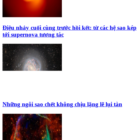
Điệu nhảy cuối cùng trước hồi kết: từ các hệ sao kép
tới supernova tương tác
Những ngôi sao chết không chịu lặng lẽ lụi tàn