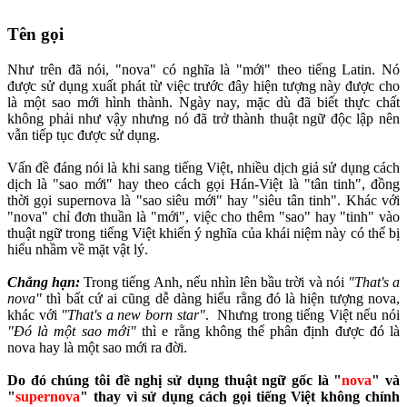
Tên gọi
Như trên đã nói, "nova" có nghĩa là "mới" theo tiếng Latin. Nó
được sử dụng xuất phát từ việc trước đây hiện tượng này được cho
là một sao mới hình thành. Ngày nay, mặc dù đã biết thực chất
không phải như vậy nhưng nó đã trở thành thuật ngữ độc lập nên
vẫn tiếp tục được sử dụng.
Vấn đề đáng nói là khi sang tiếng Việt, nhiều dịch giả sử dụng cách
dịch là "sao mới" hay theo cách gọi Hán-Việt là "tân tinh", đồng
thời gọi supernova là "sao siêu mới" hay "siêu tân tinh". Khác với
"nova" chỉ đơn thuần là "mới", việc cho thêm "sao" hay "tinh" vào
thuật ngữ trong tiếng Việt khiến ý nghĩa của khái niệm này có thể bị
hiểu nhầm về mặt vật lý.
Chẳng hạn:
Trong tiếng Anh, nếu nhìn lên bầu trời và nói
"That's a
nova"
thì bất cứ ai cũng dễ dàng hiểu rằng đó là hiện tượng nova,
khác với
"That's a new born star"
. Nhưng trong tiếng Việt nếu nói
"Đó là một sao mới"
thì e rằng không thể phân định được đó là
nova hay là một sao mới ra đời.
Do đó chúng tôi đề nghị sử dụng thuật ngữ gốc là "
nova
" và
"
supernova
" thay vì sử dụng cách gọi tiếng Việt không chính