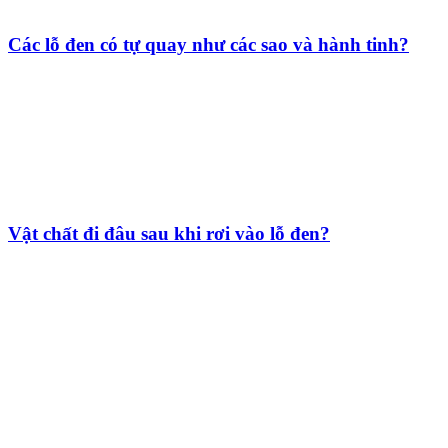
Các lỗ đen có tự quay như các sao và hành tinh?
Vật chất đi đâu sau khi rơi vào lỗ đen?
HỘI THIÊN
VĂN VÀ VŨ TRỤ
HỌC VIỆT NAM
Vietnam Astronomy and
Cosmology Association (VACA)