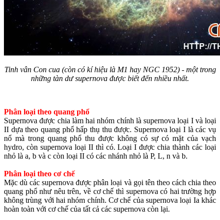
Tinh vân Con cua (còn có kí hiệu là M1 hay NGC 1952) - một trong
những tàn dư supernova được biết đến nhiều nhất.
Phân loại theo quang phổ
Supernova được chia làm hai nhóm chính là supernova loại I và loại
II dựa theo quang phổ hấp thụ thu được. Supernova loại I là các vụ
nổ mà trong quang phổ thu được không có sự có mặt của vạch
hydro, còn supernova loại II thì có. Loại I được chia thành các loại
nhỏ là a, b và c còn loại II có các nhánh nhỏ là P, L, n và b.
Phân loại theo cơ chế
Mặc dù các supernova được phân loại và gọi tên theo cách chia theo
quang phổ như nêu trên, về cơ chế thì supernova có hai trường hợp
không trùng với hai nhóm chính. Cơ chế của supernova loại Ia khác
hoàn toàn với cơ chế của tất cả các supernova còn lại.