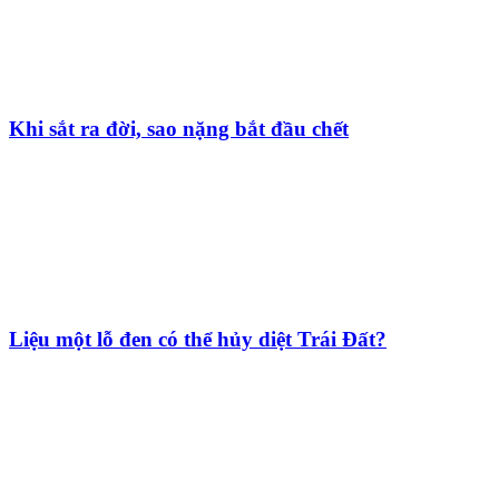
Khi sắt ra đời, sao nặng bắt đầu chết
Liệu một lỗ đen có thể hủy diệt Trái Đất?