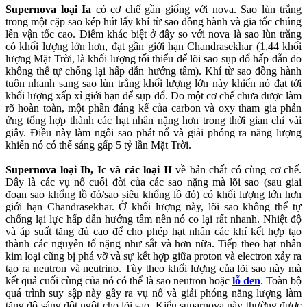
Supernova loại Ia
có cơ chế gần giống với nova. Sao lùn trắng
trong một cặp sao kép hút lấy khí từ sao đồng hành và gia tốc chúng
lên vận tốc cao. Điểm khác biệt ở đây so với nova là sao lùn trắng
có khối lượng lớn hơn, đạt gần giới hạn Chandrasekhar (1,44 khối
lượng Mặt Trời, là khối lượng tối thiểu để lõi sao sụp đổ hấp dẫn do
không thể tự chống lại hấp dẫn hướng tâm). Khí từ sao đồng hành
tuôn nhanh sang sao lùn trắng khối lượng lớn này khiến nó đạt tới
khối lượng xấp xỉ giới hạn để sụp đổ. Do một cơ chế chưa được làm
rõ hoàn toàn, một phần đáng kể của carbon và oxy tham gia phản
ứng tổng hợp thành các hạt nhân nặng hơn trong thời gian chỉ vài
giây. Điều này làm ngôi sao phát nổ và giải phóng ra năng lượng
khiến nó có thể sáng gấp 5 tỷ lần Mặt Trời.
Supernova loại Ib, Ic và các loại II
về bản chất có cùng cơ chế.
Đây là các vụ nổ cuối đời của các sao nặng mà lõi sao (sau giai
đoạn sao khổng lồ đỏ/sao siêu khổng lồ đỏ) có khối lượng lớn hơn
giới hạn Chandrasekhar. Ở khối lượng này, lõi sao không thể tự
chống lại lực hấp dẫn hướng tâm nên nó co lại rất nhanh. Nhiệt độ
và áp suất tăng đủ cao để cho phép hạt nhân các khí kết hợp tạo
thành các nguyên tố nặng như sắt và hơn nữa. Tiếp theo hạt nhân
kim loại cũng bị phá vỡ và sự kết hợp giữa proton và electron xảy ra
tạo ra neutron và neutrino. Tùy theo khối lượng của lõi sao này mà
kết quả cuối cùng của nó có thể là sao neutron hoặc
lỗ đen
. Toàn bộ
quá trình suy sập này gây ra vụ nổ và giải phóng năng lượng làm
tăng độ sáng đột ngột cho lõi sao. Kiểu suparnova này thường được