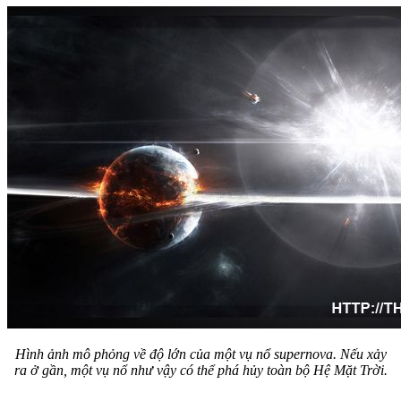
Hình ảnh mô phỏng về độ lớn của một vụ nổ supernova. Nếu xảy
ra ở gần, một vụ nổ như vậy có thể phá hủy toàn bộ Hệ Mặt Trời.