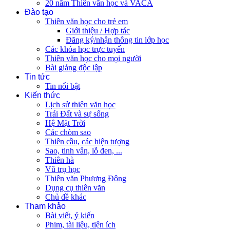
20 năm Thiên văn học và VACA
Đào tạo
Thiên văn học cho trẻ em
Giới thiệu / Hợp tác
Đăng ký/nhận thông tin lớp học
Các khóa học trực tuyến
Thiên văn học cho mọi người
Bài giảng độc lập
Tin tức
Tin nổi bật
Kiến thức
Lịch sử thiên văn học
Trái Đất và sự sống
Hệ Mặt Trời
Các chòm sao
Thiên cầu, các hiện tượng
Sao, tinh vân, lỗ đen, ...
Thiên hà
Vũ trụ học
Thiên văn Phương Đông
Dụng cụ thiên văn
Chủ đề khác
Tham khảo
Bài viết, ý kiến
Phim, tài liệu, tiện ích