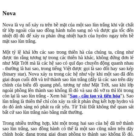
Nova
Nova là vụ nổ xảy ra trên bề mặt của một sao lùn trắng khi vật chất
từ lớp ngoài của sao đồng hành tuồn sang nó và được gia tốc đến
nhiệt độ đủ để xảy ra phản ứng nhiệt hạch của hydro ngay trên bề
mặt sao lùn trắng.
Một tỷ lệ khá lớn các sao trong thiên hà của chúng ta, cũng như
được tin rằng tương tự trong các thiên hà khác, không đứng đơn lẻ
như Mặt Trời mà là các hệ sao có quĩ đạo chuyển động quanh nhau
- thường là hai sao, trong tiếng Việt được gọi là sao đôi hay sao kép
(binary star). Nova xảy ra trong các hệ như vậy khi một sao đã đến
giai đoạn cuối đời và trở thành sao lùn trắng (đây là các sao trên dãy
chính của biểu đồ quang phổ, tương tự như Mặt Trời, sau khi lớp
ngoài phồng lên thành sao khổng lồ đỏ và sau đó vỡ ra thì lõi trong
còn lại là sao lùn trắng - Xem bài "
Sao - cấu tạo và tiến hóa
"). Sao
lùn trắng là thiên thể chỉ còn xảy ra rất ít phản ứng kết hợp hydro và
do đó ánh sáng nó phát ra rất yếu. Từ Trái Đất không thể quan sát
bất cứ sao lùn trắng nào bằng mắt thường.
Trong nhiều trường hợp, khi một trong hai sao của hệ đã trở thành
sao lùn trắng, sao đồng hành có thể là một sao cũng nằm trên dãy
chính hoặc đang trong giai đoạn phồng to thành sao khổng lồ đỏ,