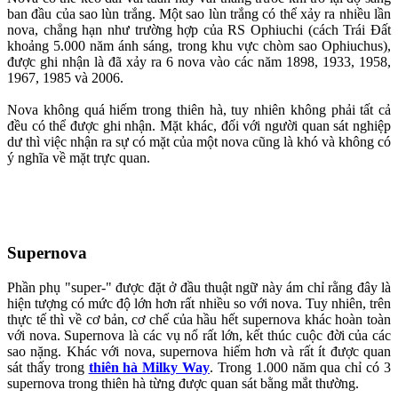
ban đầu của sao lùn trắng. Một sao lùn trắng có thể xảy ra nhiều lần
nova, chẳng hạn như trường hợp của RS Ophiuchi (cách Trái Đất
khoảng 5.000 năm ánh sáng, trong khu vực chòm sao Ophiuchus),
được ghi nhận là đã xảy ra 6 nova vào các năm 1898, 1933, 1958,
1967, 1985 và 2006.
Nova không quá hiếm trong thiên hà, tuy nhiên không phải tất cả
đều có thể được ghi nhận. Mặt khác, đối với người quan sát nghiệp
dư thì việc nhận ra sự có mặt của một nova cũng là khó và không có
ý nghĩa về mặt trực quan.
Supernova
Phần phụ "super-" được đặt ở đầu thuật ngữ này ám chỉ rằng đây là
hiện tượng có mức độ lớn hơn rất nhiều so với nova. Tuy nhiên, trên
thực tế thì về cơ bản, cơ chế của hầu hết supernova khác hoàn toàn
với nova. Supernova là các vụ nổ rất lớn, kết thúc cuộc đời của các
sao nặng. Khác với nova, supernova hiếm hơn và rất ít được quan
sát thấy trong
thiên hà Milky Way
. Trong 1.000 năm qua chỉ có 3
supernova trong thiên hà từng được quan sát bằng mắt thường.