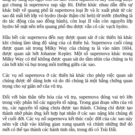
gọi chung là supernova sup sập lõi. Điểm khác nhau dẫn đến sự
khác biệt về quang phổ là supernova loại Ib và Ic xuất phát từ các
sao đã mất hết lớp vỏ hydro (hoặc thậm chí heli) từ trước (thường là
do tác động của sao đồng hành), còn loại II vẫn còn nguyên lớp
hydro bề mặt nên trên quang phổ thu được vẫn có các vạch hydro.
Hầu hết các supernova đến nay được quan sát ở các thiên hà khác
khi chúng làm tăng độ sáng của cả thiên hà. Supernova cuối cùng
được quan sát trong Milky Way của chúng ta là vào năm 1604,
được quan sát bởi Johanne Kepler. Một số supernova khác trong
Milky Way có thể không được quan sát do tầm nhìn của chúng ta bị
cản bởi khí và bụi trong môi trường giữa các sao.
Các vụ nổ supernova ở các thiên hà khác cho phép việc quan sát
chúng được dễ dàng hơn và do đó chúng là một bằng chứng quan
trọng cho sự giãn nở của vũ trụ.
Đối với bản thân tiến hóa của vũ trụ, supernova đóng vai trò lớn
trong việc phân bố các nguyên tố nặng. Trong giai đoạn sớm của vũ
trụ, các nguyên tố nặng chưa được tạo thành. Chúng chỉ được tạo
thành nhờ phản ứng kết hợp hạt nhân ở các sao nặng khi chúng đi
về cuối đời. Các vụ nổ supernova kết thúc cuộc đời của các sao này
ném vật chật vào không gian xung quanh và chính những thứ đó
mới có thể tạo thành các hành tinh rắn, trong đó có Trái Đất.