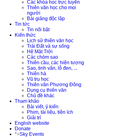
Các khóa học trực tuyến
Thiên văn học cho mọi
người
Bài giảng độc lập
Tin tức
Tin nổi bật
Kiến thức
Lịch sử thiên văn học
Trái Đất và sự sống
Hệ Mặt Trời
Các chòm sao
Thiên cầu, các hiện tượng
Sao, tinh vân, lỗ đen, ...
Thiên hà
Vũ trụ học
Thiên văn Phương Đông
Dụng cụ thiên văn
Chủ đề khác
Tham khảo
Bài viết, ý kiến
Phim, tài liệu, tiện ích
Giải trí
English website
Donate
">
Sky Events