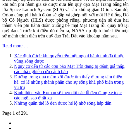
khi bốn phi hành gia sẽ được đưa lên quỹ đạo Mặt Trăng bằng tên
lửa Space Launch System (SLS) và tàu không gian Orion. Sau đó,
Orion cùng phi hành đoàn sẽ gặp và ghép nối với một Hệ thống Đổ
bộ Có Người (HLS) được phóng riêng, phương tiện sẽ đưa hai
thành viên phi hành đoàn xuống bề mặt Mặt Trăng rồi quay trở lại
quỹ đạo. Trước khi điều đó diễn ra, NASA dự định thực hiện một
sứ mệnh trình diễn trên quỹ đạo Trái Đất vào khoảng năm sau.
Read more …
Xác định được khí quyển trên một ngoại hành tinh đá thuộc
vùng sống được
Nguy cơ đến từ các cơn bão Mặt Trời đang bị đánh giá thấp,
các nhà nghiên cứu cảnh báo
Đường trong quả mâm xôi được tìm thấy ở trung tâm thiên
hà, có lẽ những thành phần cho sự sống khá phổ biến trong
vũ trụ
Kính thiên văn Roman sẽ theo dõi các lỗ đen đang xé toạc
các ngôi sao ở rất xa
Những quần thể lỗ đen được hé lộ nhờ sóng hấp dẫn
Page 1 of 291