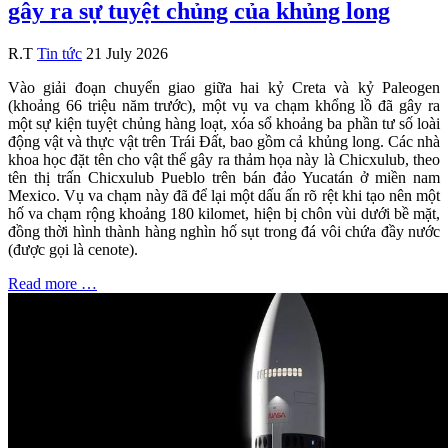
gây ra sự tuyệt chủng của khủng long
R.T
Tin tức
21 July 2026
Vào giải đoạn chuyển giao giữa hai kỷ Creta và kỷ Paleogen
(khoảng 66 triệu năm trước), một vụ va chạm khổng lồ đã gây ra
một sự kiện tuyệt chủng hàng loạt, xóa sổ khoảng ba phần tư số loài
động vật và thực vật trên Trái Đất, bao gồm cả khủng long. Các nhà
khoa học đặt tên cho vật thể gây ra thảm họa này là Chicxulub, theo
tên thị trấn Chicxulub Pueblo trên bán đảo Yucatán ở miền nam
Mexico. Vụ va chạm này đã để lại một dấu ấn rõ rệt khi tạo nên một
hố va chạm rộng khoảng 180 kilomet, hiện bị chôn vùi dưới bề mặt,
đồng thời hình thành hàng nghìn hố sụt trong đá vôi chứa đầy nước
(được gọi là cenote).
Read more …