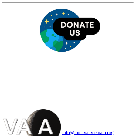
HỘI THIÊN
VĂN VÀ VŨ TRỤ
HỌC VIỆT NAM
Vietnam Astronomy and
Cosmology Association (VACA)
Văn phòng: 90b Khương Đình,
quận Thanh Xuân, Hà Nội
Điện thoại: 091.530.1116; Email:
info@thienvanvietnam.org