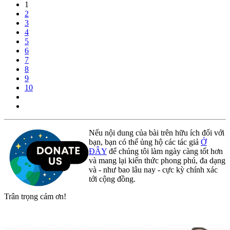
1
2
3
4
5
6
7
8
9
10
Nếu nội dung của bài trên hữu ích đối với
bạn, bạn có thể ủng hộ các tác giả
Ở
ĐÂY
để chúng tôi làm ngày càng tốt hơn
và mang lại kiến thức phong phú, đa dạng
và - như bao lâu nay - cực kỳ chính xác
tới cộng đồng.
Trân trọng cám ơn!