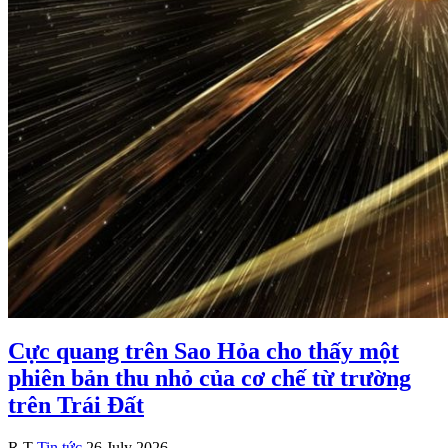
Cực quang trên Sao Hỏa cho thấy một
phiên bản thu nhỏ của cơ chế từ trường
trên Trái Đất
R.T
Tin tức
26 July 2026