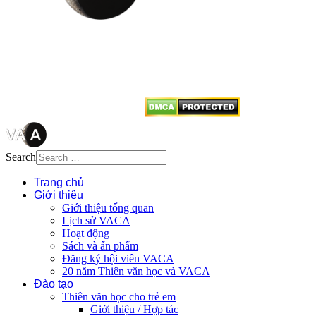
Mọi bài viết tại đây thuộc bản
quyền của VACA, vui lòng ghi rõ
tên tác giả và nguồn trích
dẫn
Thienvanvietnam.org
khi quý
vị tái sử dụng bất cứ nội dung nào
từ website này.
Search
Trang chủ
Giới thiệu
Giới thiệu tổng quan
Lịch sử VACA
Hoạt động
Sách và ấn phẩm
Đăng ký hội viên VACA
20 năm Thiên văn học và VACA
Đào tạo
Thiên văn học cho trẻ em
Giới thiệu / Hợp tác