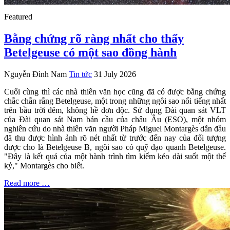
Featured
Bằng chứng rõ ràng nhất cho thấy
Betelgeuse có một sao đồng hành
Nguyễn Đình Nam
Tin tức
31 July 2026
Cuối cùng thì các nhà thiên văn học cũng đã có được bằng chứng
chắc chắn rằng Betelgeuse, một trong những ngôi sao nổi tiếng nhất
trên bầu trời đêm, không hề đơn độc. Sử dụng Đài quan sát VLT
của Đài quan sát Nam bán cầu của châu Âu (ESO), một nhóm
nghiên cứu do nhà thiên văn người Pháp Miguel Montargès dẫn đầu
đã thu được hình ảnh rõ nét nhất từ trước đến nay của đối tượng
được cho là Betelgeuse B, ngôi sao có quỹ đạo quanh Betelgeuse.
"Đây là kết quả của một hành trình tìm kiếm kéo dài suốt một thế
kỷ," Montargès cho biết.
Read more …