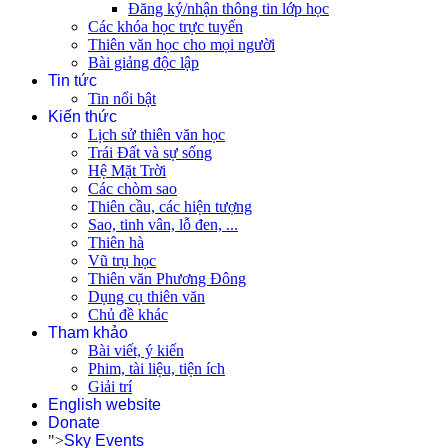
Đăng ký/nhận thông tin lớp học
Các khóa học trực tuyến
Thiên văn học cho mọi người
Bài giảng độc lập
Tin tức
Tin nổi bật
Kiến thức
Lịch sử thiên văn học
Trái Đất và sự sống
Hệ Mặt Trời
Các chòm sao
Thiên cầu, các hiện tượng
Sao, tinh vân, lỗ đen, ...
Thiên hà
Vũ trụ học
Thiên văn Phương Đông
Dụng cụ thiên văn
Chủ đề khác
Tham khảo
Bài viết, ý kiến
Phim, tài liệu, tiện ích
Giải trí
English website
Donate
">
Sky Events