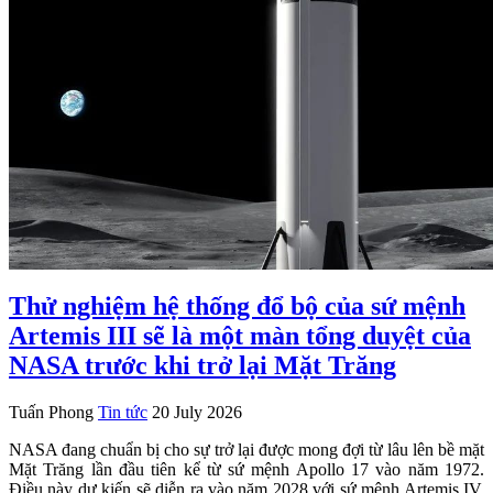
Thử nghiệm hệ thống đổ bộ của sứ mệnh
Artemis III sẽ là một màn tổng duyệt của
NASA trước khi trở lại Mặt Trăng
Tuấn Phong
Tin tức
20 July 2026
NASA đang chuẩn bị cho sự trở lại được mong đợi từ lâu lên bề mặt
Mặt Trăng lần đầu tiên kể từ sứ mệnh Apollo 17 vào năm 1972.
Điều này dự kiến sẽ diễn ra vào năm 2028 với sứ mệnh Artemis IV,