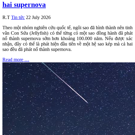
hai supernova
R.T
Tin tức
22 July 2026
Theo một nhóm nghiên cứu quốc tế, ngôi sao đã hình thành nên tinh
vân Con Sứa (Jellyfish) có thể từng có một sao đồng hành đã phát
nổ thành supernova sớm hơn khoảng 100.000 năm. Nếu được xác
nhận, đây có thể là phát hiện đầu tiên về một hệ sao kép mà cả hai
sao đều đã phát nổ thành supernova.
Read more …