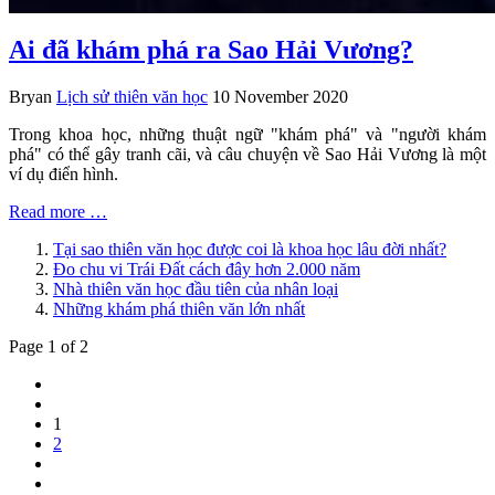
Ai đã khám phá ra Sao Hải Vương?
Bryan
Lịch sử thiên văn học
10 November 2020
Trong khoa học, những thuật ngữ "khám phá" và "người khám
phá" có thể gây tranh cãi, và câu chuyện về Sao Hải Vương là một
ví dụ điển hình.
Read more …
Tại sao thiên văn học được coi là khoa học lâu đời nhất?
Đo chu vi Trái Đất cách đây hơn 2.000 năm
Nhà thiên văn học đầu tiên của nhân loại
Những khám phá thiên văn lớn nhất
Page 1 of 2
1
2