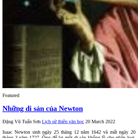
Featured
Những di sản của Newton
Đặng Vũ Tuấn Sơn
Lịch sử thiên văn học
20 March 2022
Isaac Newton sinh ngày 25 tháng 12 năm 1642 và mất ngày 20
tháng 3 năm 1727. Ông để lại một di sản khổng lồ cho nhân loại,