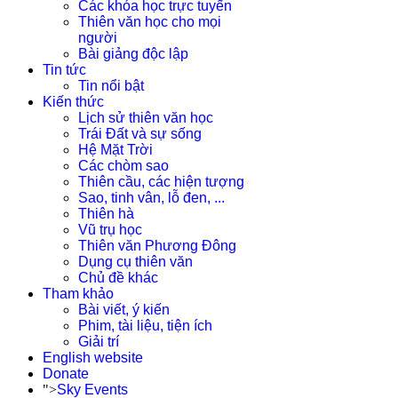
Các khóa học trực tuyến
Thiên văn học cho mọi
người
Bài giảng độc lập
Tin tức
Tin nổi bật
Kiến thức
Lịch sử thiên văn học
Trái Đất và sự sống
Hệ Mặt Trời
Các chòm sao
Thiên cầu, các hiện tượng
Sao, tinh vân, lỗ đen, ...
Thiên hà
Vũ trụ học
Thiên văn Phương Đông
Dụng cụ thiên văn
Chủ đề khác
Tham khảo
Bài viết, ý kiến
Phim, tài liệu, tiện ích
Giải trí
English website
Donate
">
Sky Events