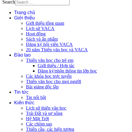
Search
Trang chủ
Giới thiệu
Giới thiệu tổng quan
Lịch sử VACA
Hoạt động
Sách và ấn phẩm
Đăng ký hội viên VACA
20 năm Thiên văn học và VACA
Đào tạo
Thiên văn học cho trẻ em
Giới thiệu / Hợp tác
Đăng ký/nhận thông tin lớp học
Các khóa học trực tuyến
Thiên văn học cho mọi người
Bài giảng độc lập
Tin tức
Tin nổi bật
Kiến thức
Lịch sử thiên văn học
Trái Đất và sự sống
Hệ Mặt Trời
Các chòm sao
Thiên cầu, các hiện tượng