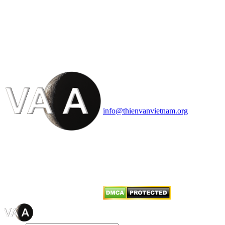
HỘI THIÊN
VĂN VÀ VŨ TRỤ
HỌC VIỆT NAM
Vietnam Astronomy and
Cosmology Association (VACA)
Văn phòng: 90b Khương Đình,
quận Thanh Xuân, Hà Nội
Điện thoại: 091.530.1116; Email:
info@thienvanvietnam.org
Mọi bài viết tại đây thuộc bản
quyền của VACA, vui lòng ghi rõ
tên tác giả và nguồn trích
dẫn
Thienvanvietnam.org
khi quý
vị tái sử dụng bất cứ nội dung nào
từ website này.