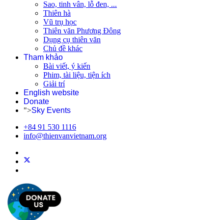
Sao, tinh vân, lỗ đen, ...
Thiên hà
Vũ trụ học
Thiên văn Phương Đông
Dụng cụ thiên văn
Chủ đề khác
Tham khảo
Bài viết, ý kiến
Phim, tài liệu, tiện ích
Giải trí
English website
Donate
">
Sky Events
+84 91 530 1116
info@thienvanvietnam.org